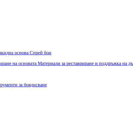
алкидна основа
Спрей бои
иране на основата
Материали за реставриране и поддръжка на д
рументи за боядисване