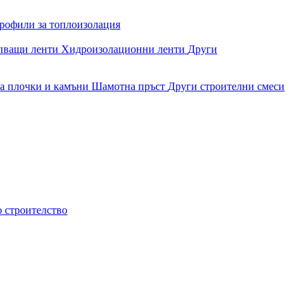
рофили за топлоизолация
епващи ленти
Хидроизолационни ленти
Други
за плочки и камъни
Шамотна пръст
Други строителни смеси
о строителство