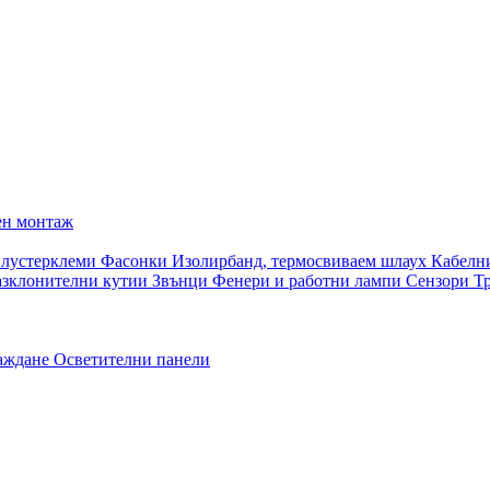
ен монтаж
 лустерклеми
Фасонки
Изолирбанд, термосвиваем шлаух
Кабелн
азклонителни кутии
Звънци
Фенери и работни лампи
Сензори
Т
раждане
Осветителни панели