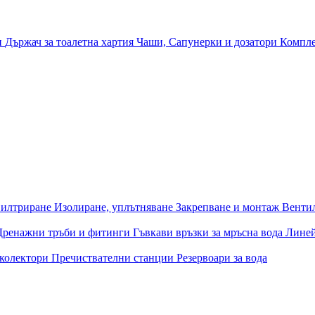
и
Държач за тоалетна хартия
Чаши, Сапунерки и дозатори
Компле
илтриране
Изолиране, уплътняване
Закрепване и монтаж
Венти
Дренажни тръби и фитинги
Гъвкави връзки за мръсна вода
Лине
 колектори
Пречиствателни станции
Резервоари за вода