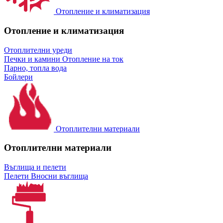
Отопление и климатизация
Отопление и климатизация
Отоплителни уреди
Печки и камини
Отопление на ток
Парно, топла вода
Бойлери
Отоплителни материали
Отоплителни материали
Въглища и пелети
Пелети
Вносни въглища