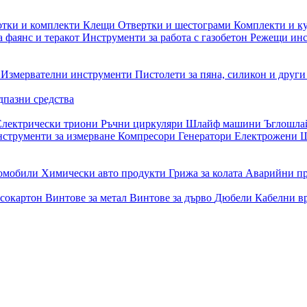
отки и комплекти
Клещи
Отвертки и шестограми
Комплекти и к
 фаянс и теракот
Инструменти за работа с газобетон
Режещи ин
и
Измервателни инструменти
Пистолети за пяна, силикон и друг
дпазни средства
Електрически триони
Ръчни циркуляри
Шлайф машини
Ъглошл
струменти за измерване
Компресори
Генератори
Електрожени
Ш
томобили
Химически авто продукти
Грижа за колата
Аварийни п
псокартон
Винтове за метал
Винтове за дърво
Дюбели
Кабелни в