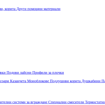
и, корита
Други помощни материали
овки
Подови лайсни
Профили за плочки
соари
Казанчета
Моноблокове
Поддушови корита
Душкабини
П
ителни системи за вграждане
Специални смесители
Термостатн