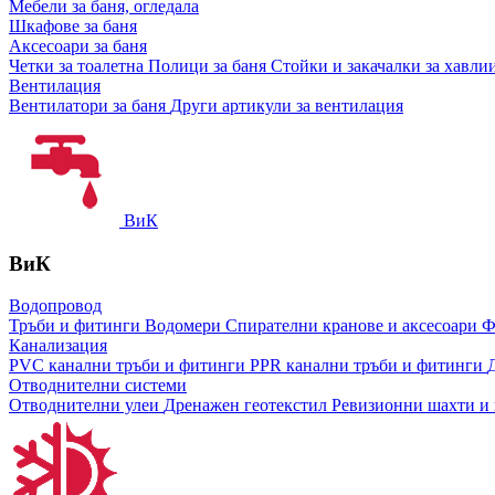
Мебели за баня, огледала
Шкафове за баня
Аксесоари за баня
Четки за тоалетна
Полици за баня
Стойки и закачалки за хавли
Вентилация
Вентилатори за баня
Други артикули за вентилация
ВиК
ВиК
Водопровод
Тръби и фитинги
Водомери
Спирателни кранове и аксесоари
Ф
Канализация
PVC канални тръби и фитинги
PPR канални тръби и фитинги
Отводнителни системи
Отводнителни улеи
Дренажен геотекстил
Ревизионни шахти и