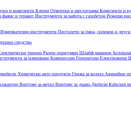
отки и комплекти
Клещи
Отвертки и шестограми
Комплекти и к
 фаянс и теракот
Инструменти за работа с газобетон
Режещи ин
и
Измервателни инструменти
Пистолети за пяна, силикон и друг
дпазни средства
Електрически триони
Ръчни циркуляри
Шлайф машини
Ъглошл
струменти за измерване
Компресори
Генератори
Електрожени
Ш
томобили
Химически авто продукти
Грижа за колата
Аварийни п
псокартон
Винтове за метал
Винтове за дърво
Дюбели
Кабелни в