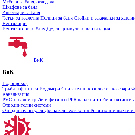
Мебели за баня, огледала
Шкафове за баня
Аксесоари за баня
Четки за тоалетна
Полици за баня
Стойки и закачалки за хавли
Вентилация
Вентилатори за баня
Други артикули за вентилация
ВиК
ВиК
Водопровод
Тръби и фитинги
Водомери
Спирателни кранове и аксесоари
Ф
Канализация
PVC канални тръби и фитинги
PPR канални тръби и фитинги
Отводнителни системи
Отводнителни улеи
Дренажен геотекстил
Ревизионни шахти и