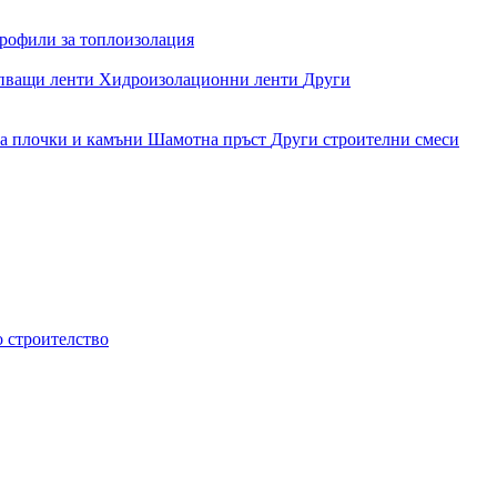
рофили за топлоизолация
епващи ленти
Хидроизолационни ленти
Други
за плочки и камъни
Шамотна пръст
Други строителни смеси
о строителство