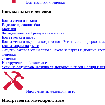
Бои, мазилки и лепенки
Бои, мазилки и лепенки
Бои за стени и тавани
Вододисперсионни бои
Мазилки
Фасадни мазилки
Грундове за мазилки
Бои за метал и дърво
Бои за метал и дърво на водна основа
Бои за метал и дърво на 
Бои за защита на дърво
Лазурни лакове
Яхтени лакове
Лакове за паркет и дюшеме
Трет
Лепенки
Лепенки
Инструменти за боядисване
Четки за боядисване
Покривала, покривен найлон
Валяци
Инст
Инструменти, железария, авто
Инструменти, железария, авто