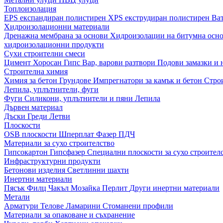
Топлоизолация
EPS експандиран полистирен
XPS екструдиран полистирен
Ва
Хидроизолационни материали
Дренажна мембрана за основи
Хидроизолации на битумна осн
хидроизолационни продукти
Сухи строителни смеси
Цимент
Хоросан
Гипс
Вар, варови разтвори
Подови замазки и
Строителна химия
Химия за бетон
Грундове
Импрегнатори за камък и бетон
Стро
Лепила, уплътнители, фуги
Фуги
Силикони, уплътнители и пяни
Лепила
Дървен материал
Дъски
Греди
Летви
Плоскости
OSB плоскости
Шперплат
Фазер
ПДЧ
Материали за сухо строителство
Гипсокартон
Гипсфазер
Специални плоскости за сухо строител
Инфраструктурни продукти
Бетонови изделия
Светлинни шахти
Инертни материали
Пясък
Филц
Чакъл
Мозайкa
Перлит
Други инертни материали
Метали
Арматури
Телове
Ламарини
Стоманени профили
Материали за опаковане и съхранение