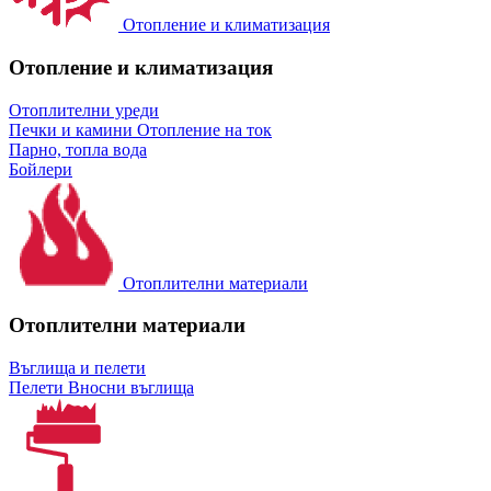
Отопление и климатизация
Отопление и климатизация
Отоплителни уреди
Печки и камини
Отопление на ток
Парно, топла вода
Бойлери
Отоплителни материали
Отоплителни материали
Въглища и пелети
Пелети
Вносни въглища