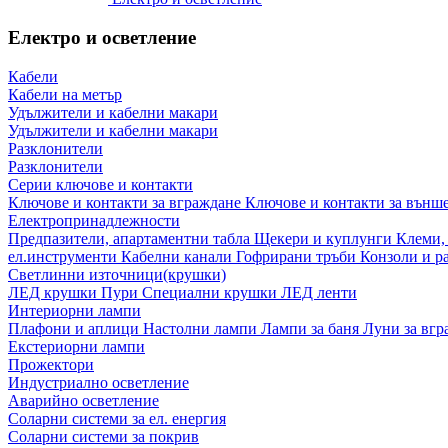
Електро и осветление
Кабели
Кабели на метър
Удължители и кабелни макари
Удължители и кабелни макари
Разклонители
Разклонители
Серии ключове и контакти
Ключове и контакти за вграждане
Ключове и контакти за външ
Електропринадлежности
Предпазители, апартаментни табла
Щекери и куплунги
Клеми,
ел.инструменти
Кабелни канали
Гофрирани тръби
Конзоли и р
Светлинни източници(крушки)
ЛЕД крушки
Пури
Специални крушки
ЛЕД ленти
Интериорни лампи
Плафони и аплици
Настолни лампи
Лампи за баня
Луни за вг
Екстериорни лампи
Прожектори
Индустриално осветление
Аварийно осветление
Соларни системи за ел. енергия
Соларни системи за покрив