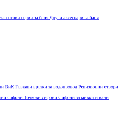
кт готови серии за баня
Други аксесоари за баня
ли ВиК
Гъвкави връзки за водопровод
Ревизионни отвори
йни сифони
Точкови сифони
Сифони за мивки и вани