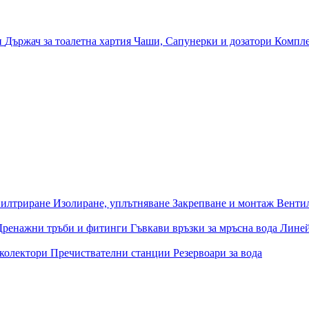
и
Държач за тоалетна хартия
Чаши, Сапунерки и дозатори
Компле
илтриране
Изолиране, уплътняване
Закрепване и монтаж
Венти
Дренажни тръби и фитинги
Гъвкави връзки за мръсна вода
Лине
 колектори
Пречиствателни станции
Резервоари за вода