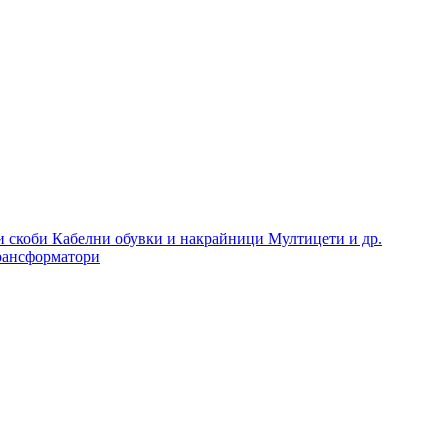
и скоби
Кабелни обувки и накрайници
Мултицети и др.
рансформатори