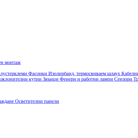
ен монтаж
 лустерклеми
Фасонки
Изолирбанд, термосвиваем шлаух
Кабелн
азклонителни кутии
Звънци
Фенери и работни лампи
Сензори
Т
раждане
Осветителни панели