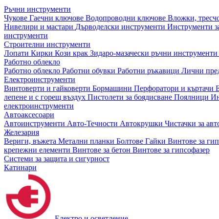
Ръчни инструменти
Чукове
Гаечни ключове
Водопроводни ключове
Вложки, тресч
Нивелири и мастари
Дърводелски инструменти
Инструменти за
инструменти
Строителни инструменти
Лопати
Кирки
Кози крак
Зидаро-мазачески ръчни инструмент
Работно облекло
Работно облекло
Работни обувки
Работни ръкавици
Лични пре
Електроинструменти
Винтоверти и гайковерти
Бормашини
Перфоратори и къртачи
лепене и с горещ въздух
Пистолети за боядисване
Поялници
Ин
електроинструменти
Автоаксесоари
Автоинструменти
Авто-Течности
Автокрушки
Чистачки за ав
Железария
Вериги, въжета
Метални планки
Болтове
Гайки
Винтове за ги
крепежни елементи
Винтове за бетон
Винтове за гипсофазер
Системи за защита и сигурност
Катинари
Електро и осветление