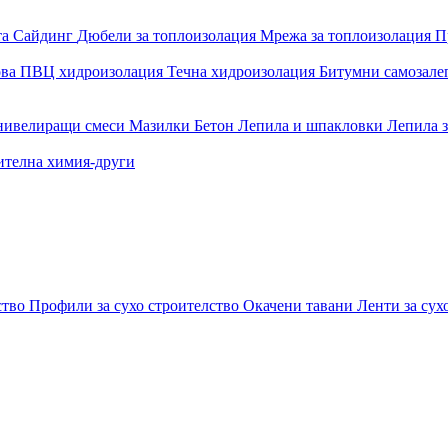
та
Сайдинг
Дюбели за топлоизолация
Мрежа за топлоизолация
П
ова
ПВЦ хидроизолация
Течна хидроизолация
Битумни самозал
 нивелиращи смеси
Мазилки
Бетон
Лепила и шпакловки
Лепила 
ителна химия-други
ство
Профили за сухо строителство
Окачени тавани
Ленти за сух