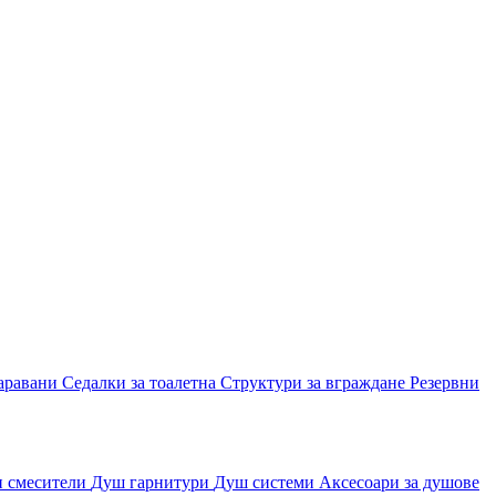
аравани
Седалки за тоалетна
Структури за вграждане
Резервни
и смесители
Душ гарнитури
Душ системи
Аксесоари за душове