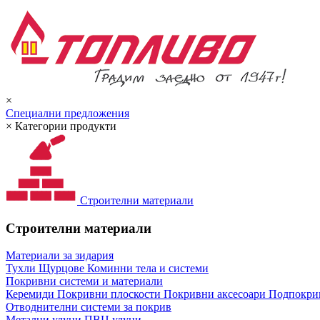
×
Специални предложения
×
Категории продукти
Строителни материали
Строителни материали
Материали за зидария
Тухли
Щурцове
Коминни тела и системи
Покривни системи и материали
Керемиди
Покривни плоскости
Покривни аксесоари
Подпокрив
Отводнителни системи за покрив
Метални улуци
ПВЦ улуци