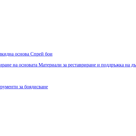
алкидна основа
Спрей бои
иране на основата
Материали за реставриране и поддръжка на д
рументи за боядисване