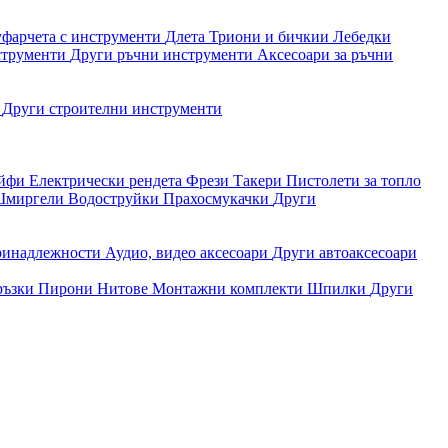
уфарчета с инструменти
Длета
Триони и бичкии
Лебедки
струменти
Други ръчни инструменти
Аксесоари за ръчни
и
Други строителни инструменти
айфи
Електрически рендета
Фрези
Такери
Пистолети за топло
миргели
Водоструйки
Прахосмукачки
Други
ринадлежности
Аудио, видео аксесоари
Други автоаксесоари
ръзки
Пирони
Нитове
Монтажни комплекти
Шпилки
Други