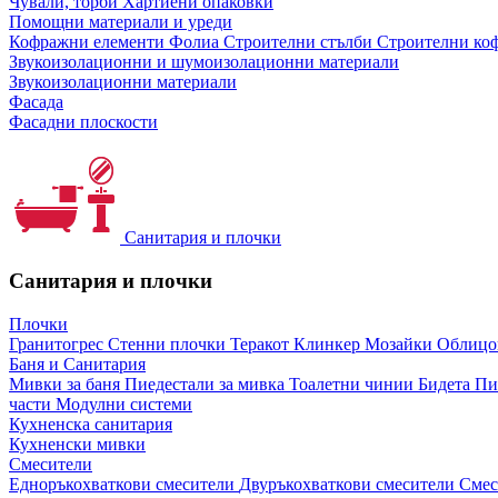
Чували, торби
Хартиени опаковки
Помощни материали и уреди
Кофражни елементи
Фолиа
Строителни стълби
Строителни коф
Звукоизолационни и шумоизолационни материали
Звукоизолационни материали
Фасада
Фасадни плоскости
Санитария и плочки
Санитария и плочки
Плочки
Гранитогрес
Стенни плочки
Теракот
Клинкер
Мозайки
Облиц
Баня и Санитария
Мивки за баня
Пиедестали за мивка
Тоалетни чинии
Бидета
Пи
части
Модулни системи
Кухненска санитария
Кухненски мивки
Смесители
Едноръкохваткови смесители
Двуръкохваткови смесители
Смес