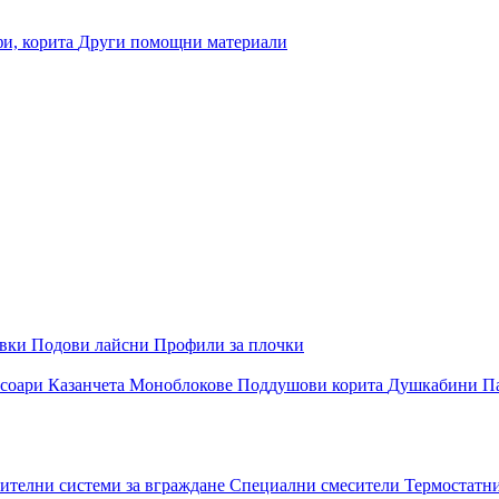
и, корита
Други помощни материали
овки
Подови лайсни
Профили за плочки
соари
Казанчета
Моноблокове
Поддушови корита
Душкабини
П
ителни системи за вграждане
Специални смесители
Термостатн