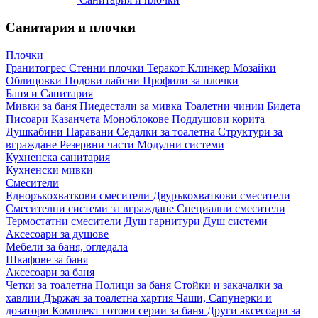
Санитария и плочки
Плочки
Гранитогрес
Стенни плочки
Теракот
Клинкер
Мозайки
Облицовки
Подови лайсни
Профили за плочки
Баня и Санитария
Мивки за баня
Пиедестали за мивка
Тоалетни чинии
Бидета
Писоари
Казанчета
Моноблокове
Поддушови корита
Душкабини
Паравани
Седалки за тоалетна
Структури за
вграждане
Резервни части
Модулни системи
Кухненска санитария
Кухненски мивки
Смесители
Едноръкохваткови смесители
Двуръкохваткови смесители
Смесителни системи за вграждане
Специални смесители
Термостатни смесители
Душ гарнитури
Душ системи
Аксесоари за душове
Мебели за баня, огледала
Шкафове за баня
Аксесоари за баня
Четки за тоалетна
Полици за баня
Стойки и закачалки за
хавлии
Държач за тоалетна хартия
Чаши, Сапунерки и
дозатори
Комплект готови серии за баня
Други аксесоари за