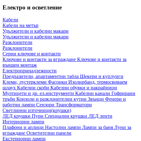
Електро и осветление
Кабели
Кабели на метър
Удължители и кабелни макари
Удължители и кабелни макари
Разклонители
Разклонители
Серии ключове и контакти
Ключове и контакти за вграждане
Ключове и контакти за
външен монтаж
Електропринадлежности
Предпазители, апартаментни табла
Щекери и куплунги
Клеми, лустерклеми
Фасонки
Изолирбанд, термосвиваем
шлаух
Кабелни скоби
Кабелни обувки и накрайници
Мултицети и др. ел.инструменти
Кабелни канали
Гофрирани
тръби
Конзоли и разклонителни кутии
Звънци
Фенери и
работни лампи
Сензори
Трансформатори
Светлинни източници(крушки)
ЛЕД крушки
Пури
Специални крушки
ЛЕД ленти
Интериорни лампи
Плафони и аплици
Настолни лампи
Лампи за баня
Луни за
вграждане
Осветителни панели
Екстериорни лампи