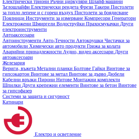
Електрически триони
Ръчни циркуляри
Шлайф машини
Ъглошлайфи
Електрически рендета
Фрези
Такери
Пистолети
за топло лепене и с горещ въздух
Пистолети за боядисване
Поялници
Инструменти за измерване
Компресори
Генератори
Електрожени
Шмиргели
Водоструйки
Прахосмукачки
Други
електроинструменти
Автоаксесоари
Автоинструменти
Авто-Течности
Автокрушки
Чистачки за
автомобили
Химически авто продукти
Грижа за колата
Аварийни принадлежности
Аудио, видео аксесоари
Други
автоаксесоари
Железария
Вериги, въжета
Метални планки
Болтове
Гайки
Винтове за
гипсокартон
Винтове за метал
Винтове за дърво
Дюбели
Кабелни връзки
Пирони
Нитове
Монтажни комплекти
Шпилки
Други крепежни елементи
Винтове за бетон
Винтове
за гипсофазер
Системи за защита и сигурност
Катинари
Електро и осветление