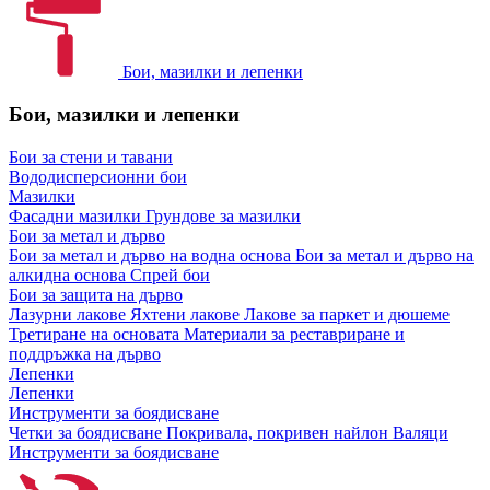
Бои, мазилки и лепенки
Бои, мазилки и лепенки
Бои за стени и тавани
Вододисперсионни бои
Мазилки
Фасадни мазилки
Грундове за мазилки
Бои за метал и дърво
Бои за метал и дърво на водна основа
Бои за метал и дърво на
алкидна основа
Спрей бои
Бои за защита на дърво
Лазурни лакове
Яхтени лакове
Лакове за паркет и дюшеме
Третиране на основата
Материали за реставриране и
поддръжка на дърво
Лепенки
Лепенки
Инструменти за боядисване
Четки за боядисване
Покривала, покривен найлон
Валяци
Инструменти за боядисване