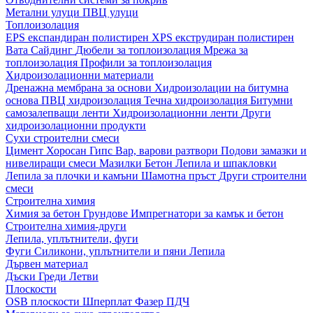
Метални улуци
ПВЦ улуци
Топлоизолация
EPS експандиран полистирен
XPS екструдиран полистирен
Вата
Сайдинг
Дюбели за топлоизолация
Мрежа за
топлоизолация
Профили за топлоизолация
Хидроизолационни материали
Дренажна мембрана за основи
Хидроизолации на битумна
основа
ПВЦ хидроизолация
Течна хидроизолация
Битумни
самозалепващи ленти
Хидроизолационни ленти
Други
хидроизолационни продукти
Сухи строителни смеси
Цимент
Хоросан
Гипс
Вар, варови разтвори
Подови замазки и
нивелиращи смеси
Мазилки
Бетон
Лепила и шпакловки
Лепила за плочки и камъни
Шамотна пръст
Други строителни
смеси
Строителна химия
Химия за бетон
Грундове
Импрегнатори за камък и бетон
Строителна химия-други
Лепила, уплътнители, фуги
Фуги
Силикони, уплътнители и пяни
Лепила
Дървен материал
Дъски
Греди
Летви
Плоскости
OSB плоскости
Шперплат
Фазер
ПДЧ