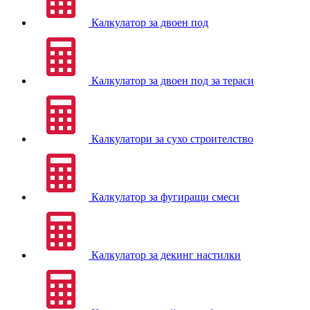
Калкулатор за двоен под
Калкулатор за двоен под за тераси
Калкулатори за сухо строителство
Калкулатор за фугиращи смеси
Калкулатор за декинг настилки