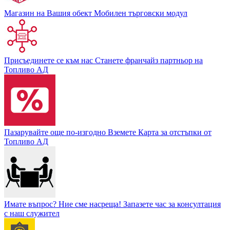
Магазин на Вашия обект
Мобилен търговски модул
Присъединете се към нас
Станете франчайз партньор на
Топливо АД
Пазарувайте още по-изгодно
Вземете Карта за отстъпки от
Топливо АД
Имате въпрос? Ние сме насреща!
Запазете час за консултация
с наш служител