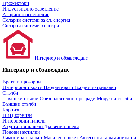
Прожектори
Индустриално осветление
Аварийно осветление
Соларни системи за ел. енергия
Соларни системи за покрив
Интериор и обзавеждане
Интериор и обзавеждане
Врати и прозорци
Интериорни врати
Входни врати
Входни изтривалки
Стълби
Тавански стълби
Обезопасителни прегради
Модулни стълби
Външни стълби
Корнизи
ПВЦ корнизи
Интериорни панели
Акустични панели
Дървени панели
Подови настилки
Ламиниран паркет
Масивен паркет
Аксесоари за ламиниран и