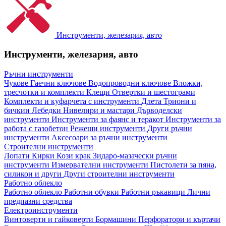
Инструменти, железария, авто
Инструменти, железария, авто
Ръчни инструменти
Чукове
Гаечни ключове
Водопроводни ключове
Вложки,
тресчотки и комплекти
Клещи
Отвертки и шестограми
Комплекти и куфарчета с инструменти
Длета
Триони и
бичкии
Лебедки
Нивелири и мастари
Дърводелски
инструменти
Инструменти за фаянс и теракот
Инструменти за
работа с газобетон
Режещи инструменти
Други ръчни
инструменти
Аксесоари за ръчни инструменти
Строителни инструменти
Лопати
Кирки
Кози крак
Зидаро-мазачески ръчни
инструменти
Измервателни инструменти
Пистолети за пяна,
силикон и други
Други строителни инструменти
Работно облекло
Работно облекло
Работни обувки
Работни ръкавици
Лични
предпазни средства
Електроинструменти
Винтоверти и гайковерти
Бормашини
Перфоратори и къртачи