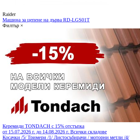
Raider
Машина за цепене на дърва
RD-LGS01T
Филтър
×
Керемиди TONDACH с 15% отстъпка
от 15.07.2026 г. до 14.08.2026 г.
Всички складове
Косачки /5/
Тримери /1/
Листосъбирачи / моторни метли /4/