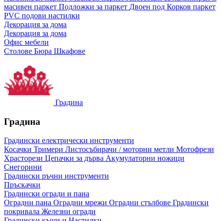
масивен паркет
Подложки за паркет
Двоен под
Корков паркет
PVC подови настилки
Декорация за дома
Декорация за дома
Офис мебели
Столове
Бюра
Шкафове
Градина
Градина
Градински електрически инструменти
Косачки
Тримери
Листосъбирачи / моторни метли
Мотофрези
Храсторези
Цепачки за дърва
Акумулаторни ножици
Снегорини
Градински ръчни инструменти
Пръскачки
Градински огради и пана
Оградни пана
Оградни мрежи
Оградни стълбове
Градински
покривала
Железни огради
Градински къщи и Настилки