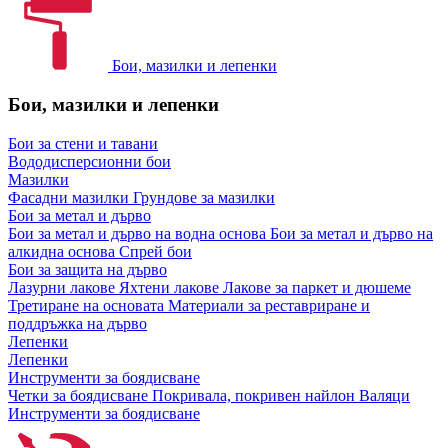
Бои, мазилки и лепенки
Бои, мазилки и лепенки
Бои за стени и тавани
Вододисперсионни бои
Мазилки
Фасадни мазилки
Грундове за мазилки
Бои за метал и дърво
Бои за метал и дърво на водна основа
Бои за метал и дърво на
алкидна основа
Спрей бои
Бои за защита на дърво
Лазурни лакове
Яхтени лакове
Лакове за паркет и дюшеме
Третиране на основата
Материали за реставриране и
поддръжка на дърво
Лепенки
Лепенки
Инструменти за боядисване
Четки за боядисване
Покривала, покривен найлон
Валяци
Инструменти за боядисване