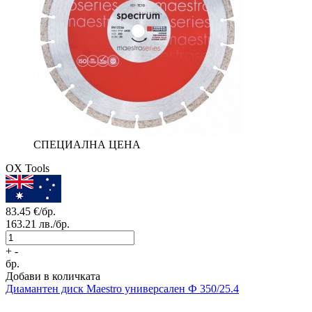
СПЕЦИАЛНА ЦЕНА
OX Tools
83.45
€/бр.
163.21
лв./бр.
+
-
бр.
Добави в количката
Диамантен диск
Maestro универсален Ф 350/25.4