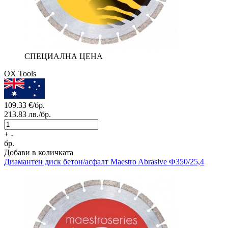
СПЕЦИАЛНА ЦЕНА
OX Tools
109.33
€/бр.
213.83
лв./бр.
+
-
бр.
Добави в количката
Диамантен диск бетон/асфалт
Maestro Abrasive Ф350/25,4