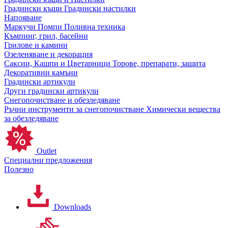
Градински къщи
Градински настилки
Напояване
Маркучи
Помпи
Поливна техника
Къмпинг, грил, басейни
Грилове и камини
Озеленяване и декорация
Саксии, Кашпи и Цветарници
Торове, препарати, защита
Декоративни камъни
Градински артикули
Други градински артикули
Снегопочистване и обезледяване
Ръчни инструменти за снегопочистване
Химически вещества
за обезледяване
Outlet
Специални предложения
Полезно
Downloads