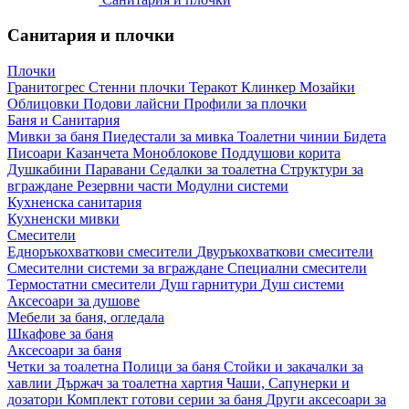
Санитария и плочки
Плочки
Гранитогрес
Стенни плочки
Теракот
Клинкер
Мозайки
Облицовки
Подови лайсни
Профили за плочки
Баня и Санитария
Мивки за баня
Пиедестали за мивка
Тоалетни чинии
Бидета
Писоари
Казанчета
Моноблокове
Поддушови корита
Душкабини
Паравани
Седалки за тоалетна
Структури за
вграждане
Резервни части
Модулни системи
Кухненска санитария
Кухненски мивки
Смесители
Едноръкохваткови смесители
Двуръкохваткови смесители
Смесителни системи за вграждане
Специални смесители
Термостатни смесители
Душ гарнитури
Душ системи
Аксесоари за душове
Мебели за баня, огледала
Шкафове за баня
Аксесоари за баня
Четки за тоалетна
Полици за баня
Стойки и закачалки за
хавлии
Държач за тоалетна хартия
Чаши, Сапунерки и
дозатори
Комплект готови серии за баня
Други аксесоари за