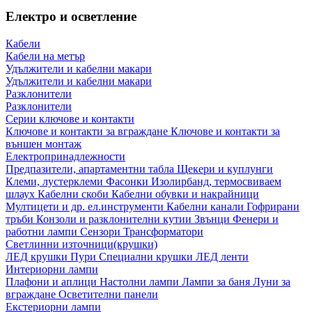
Електро и осветление
Кабели
Кабели на метър
Удължители и кабелни макари
Удължители и кабелни макари
Разклонители
Разклонители
Серии ключове и контакти
Ключове и контакти за вграждане
Ключове и контакти за
външен монтаж
Електропринадлежности
Предпазители, апартаментни табла
Щекери и куплунги
Клеми, лустерклеми
Фасонки
Изолирбанд, термосвиваем
шлаух
Кабелни скоби
Кабелни обувки и накрайници
Мултицети и др. ел.инструменти
Кабелни канали
Гофрирани
тръби
Конзоли и разклонителни кутии
Звънци
Фенери и
работни лампи
Сензори
Трансформатори
Светлинни източници(крушки)
ЛЕД крушки
Пури
Специални крушки
ЛЕД ленти
Интериорни лампи
Плафони и аплици
Настолни лампи
Лампи за баня
Луни за
вграждане
Осветителни панели
Екстериорни лампи