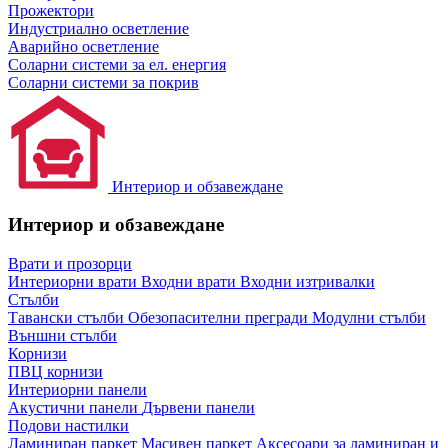
Прожектори
Индустриално осветление
Аварийно осветление
Соларни системи за ел. енергия
Соларни системи за покрив
Интериор и обзавеждане
Интериор и обзавеждане
Врати и прозорци
Интериорни врати
Входни врати
Входни изтривалки
Стълби
Тавански стълби
Обезопасителни прегради
Модулни стълби
Външни стълби
Корнизи
ПВЦ корнизи
Интериорни панели
Акустични панели
Дървени панели
Подови настилки
Ламиниран паркет
Масивен паркет
Аксесоари за ламиниран и