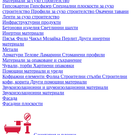
Материали за сухо строителство
Гипсокартон
Гипсфазер
Специални плоскости за сухо
строителство
Профили за сухо строителство
Окачени тавани
Ленти за сухо строителство
Инфраструктурни продукти
Бетонови изделия
Светлинни шахти
Инертни материали
Пясък
Филц
Чакъл
Мозайкa
Перлит
Други инертни
материали
Метали
Арматури
Телове
Ламарини
Стоманени профили
Материали за опаковане и съхранение
Чували, торби
Хартиени опаковки
Помощни материали и уреди
Кофражни елементи
Фолиа
Строителни стълби
Строителни
кофи, корита
Други помощни материали
Звукоизолационни и шумоизолационни материали
Звукоизолационни материали
Фасада
Фасадни плоскости
Санитария и плочки