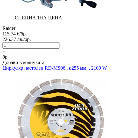
СПЕЦИАЛНА ЦЕНА
Raider
115.74
€/бр.
226.37
лв./бр.
+
-
бр.
Добави в количката
Циркуляр настолен
RD-MS06 , ø255 мм. , 2100 W