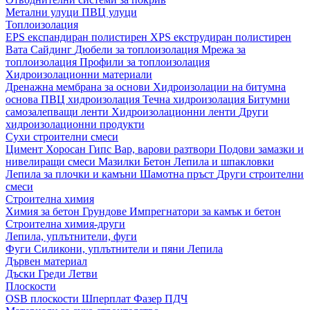
Метални улуци
ПВЦ улуци
Топлоизолация
EPS експандиран полистирен
XPS екструдиран полистирен
Вата
Сайдинг
Дюбели за топлоизолация
Мрежа за
топлоизолация
Профили за топлоизолация
Хидроизолационни материали
Дренажна мембрана за основи
Хидроизолации на битумна
основа
ПВЦ хидроизолация
Течна хидроизолация
Битумни
самозалепващи ленти
Хидроизолационни ленти
Други
хидроизолационни продукти
Сухи строителни смеси
Цимент
Хоросан
Гипс
Вар, варови разтвори
Подови замазки и
нивелиращи смеси
Мазилки
Бетон
Лепила и шпакловки
Лепила за плочки и камъни
Шамотна пръст
Други строителни
смеси
Строителна химия
Химия за бетон
Грундове
Импрегнатори за камък и бетон
Строителна химия-други
Лепила, уплътнители, фуги
Фуги
Силикони, уплътнители и пяни
Лепила
Дървен материал
Дъски
Греди
Летви
Плоскости
OSB плоскости
Шперплат
Фазер
ПДЧ