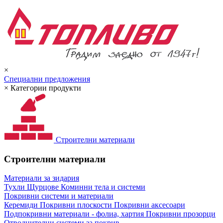
×
Специални предложения
×
Категории продукти
Строителни материали
Строителни материали
Материали за зидария
Тухли
Щурцове
Коминни тела и системи
Покривни системи и материали
Керемиди
Покривни плоскости
Покривни аксесоари
Подпокривни материали - фолиа, хартия
Покривни прозорци
Отводнителни системи за покрив