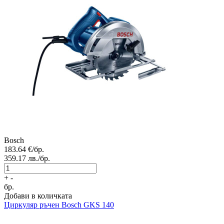
Bosch
183.64
€/бр.
359.17
лв./бр.
+
-
бр.
Добави в количката
Циркуляр ръчен
Bosch GKS 140