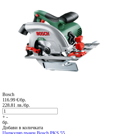
Bosch
116.99
€/бр.
228.81
лв./бр.
+
-
бр.
Добави в количката
Циркуляр ръчен
Bosch PKS 55