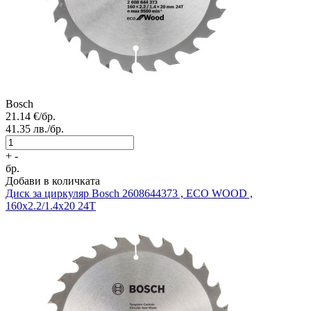
Bosch
21.14
€/бр.
41.35
лв./бр.
+
-
бр.
Добави в количката
Диск за циркуляр
Bosch 2608644373 , ECO WOOD ,
160x2.2/1.4x20 24T