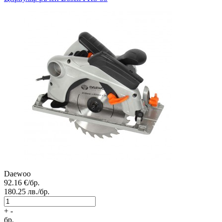
Daewoo
92.16
€/бр.
180.25
лв./бр.
+
-
бр.