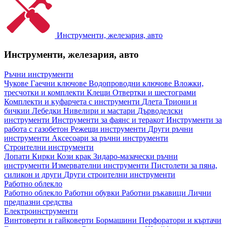
Инструменти, железария, авто
Инструменти, железария, авто
Ръчни инструменти
Чукове
Гаечни ключове
Водопроводни ключове
Вложки,
тресчотки и комплекти
Клещи
Отвертки и шестограми
Комплекти и куфарчета с инструменти
Длета
Триони и
бичкии
Лебедки
Нивелири и мастари
Дърводелски
инструменти
Инструменти за фаянс и теракот
Инструменти за
работа с газобетон
Режещи инструменти
Други ръчни
инструменти
Аксесоари за ръчни инструменти
Строителни инструменти
Лопати
Кирки
Кози крак
Зидаро-мазачески ръчни
инструменти
Измервателни инструменти
Пистолети за пяна,
силикон и други
Други строителни инструменти
Работно облекло
Работно облекло
Работни обувки
Работни ръкавици
Лични
предпазни средства
Електроинструменти
Винтоверти и гайковерти
Бормашини
Перфоратори и къртачи