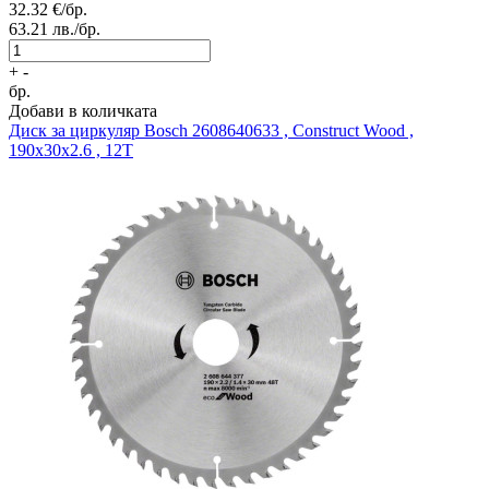
32.32
€/бр.
63.21
лв./бр.
+
-
бр.
Добави в количката
Диск за циркуляр
Bosch 2608640633 , Construct Wood ,
190x30x2.6 , 12Т