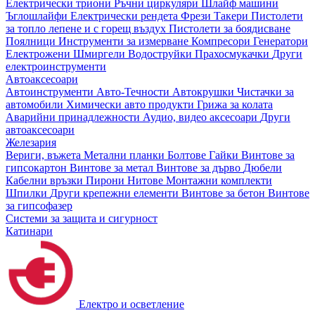
Електрически триони
Ръчни циркуляри
Шлайф машини
Ъглошлайфи
Електрически рендета
Фрези
Такери
Пистолети
за топло лепене и с горещ въздух
Пистолети за боядисване
Поялници
Инструменти за измерване
Компресори
Генератори
Електрожени
Шмиргели
Водоструйки
Прахосмукачки
Други
електроинструменти
Автоаксесоари
Автоинструменти
Авто-Течности
Автокрушки
Чистачки за
автомобили
Химически авто продукти
Грижа за колата
Аварийни принадлежности
Аудио, видео аксесоари
Други
автоаксесоари
Железария
Вериги, въжета
Метални планки
Болтове
Гайки
Винтове за
гипсокартон
Винтове за метал
Винтове за дърво
Дюбели
Кабелни връзки
Пирони
Нитове
Монтажни комплекти
Шпилки
Други крепежни елементи
Винтове за бетон
Винтове
за гипсофазер
Системи за защита и сигурност
Катинари
Електро и осветление