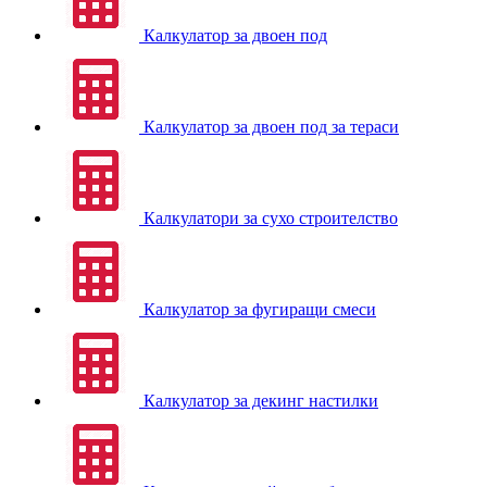
Калкулатор за двоен под
Калкулатор за двоен под за тераси
Калкулатори за сухо строителство
Калкулатор за фугиращи смеси
Калкулатор за декинг настилки