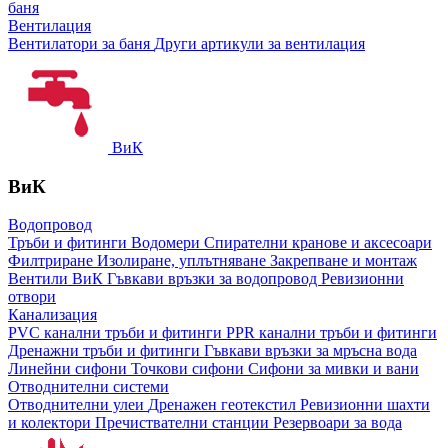
баня
Вентилация
Вентилатори за баня
Други артикули за вентилация
ВиК
ВиК
Водопровод
Тръби и фитинги
Водомери
Спирателни кранове и аксесоари
Филтриране
Изолиране, уплътняване
Закрепване и монтаж
Вентили ВиК
Гъвкави връзки за водопровод
Ревизионни
отвори
Канализация
PVC канални тръби и фитинги
PPR канални тръби и фитинги
Дренажни тръби и фитинги
Гъвкави връзки за мръсна вода
Линейни сифони
Точкови сифони
Сифони за мивки и вани
Отводнителни системи
Отводнителни улеи
Дренажен геотекстил
Ревизионни шахти
и колектори
Пречиствателни станции
Резервоари за вода