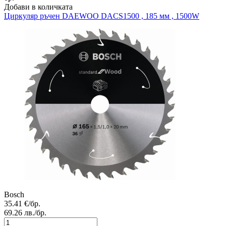
Добави в количката
Циркуляр ръчен
DAEWOO DACS1500 , 185 мм , 1500W
Bosch
35.41
€/бр.
69.26
лв./бр.