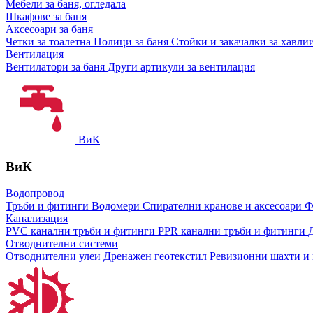
Мебели за баня, огледала
Шкафове за баня
Аксесоари за баня
Четки за тоалетна
Полици за баня
Стойки и закачалки за хавли
Вентилация
Вентилатори за баня
Други артикули за вентилация
ВиК
ВиК
Водопровод
Тръби и фитинги
Водомери
Спирателни кранове и аксесоари
Ф
Канализация
PVC канални тръби и фитинги
PPR канални тръби и фитинги
Отводнителни системи
Отводнителни улеи
Дренажен геотекстил
Ревизионни шахти и