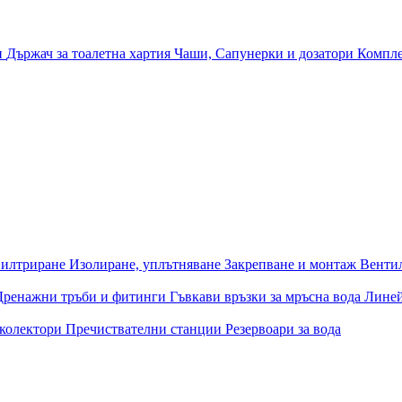
и
Държач за тоалетна хартия
Чаши, Сапунерки и дозатори
Компле
илтриране
Изолиране, уплътняване
Закрепване и монтаж
Венти
Дренажни тръби и фитинги
Гъвкави връзки за мръсна вода
Лине
 колектори
Пречиствателни станции
Резервоари за вода