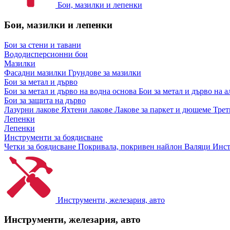
Бои, мазилки и лепенки
Бои, мазилки и лепенки
Бои за стени и тавани
Вододисперсионни бои
Мазилки
Фасадни мазилки
Грундове за мазилки
Бои за метал и дърво
Бои за метал и дърво на водна основа
Бои за метал и дърво на 
Бои за защита на дърво
Лазурни лакове
Яхтени лакове
Лакове за паркет и дюшеме
Трет
Лепенки
Лепенки
Инструменти за боядисване
Четки за боядисване
Покривала, покривен найлон
Валяци
Инст
Инструменти, железария, авто
Инструменти, железария, авто