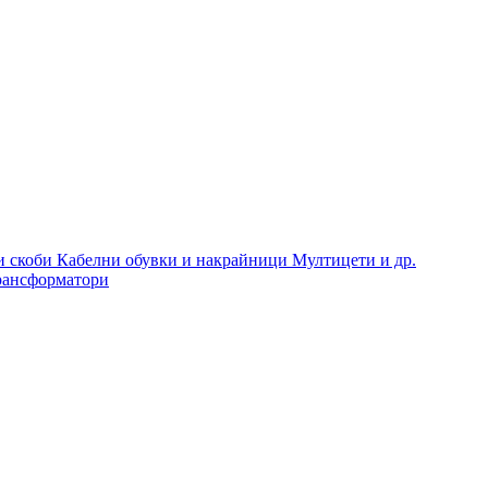
и скоби
Кабелни обувки и накрайници
Мултицети и др.
рансформатори