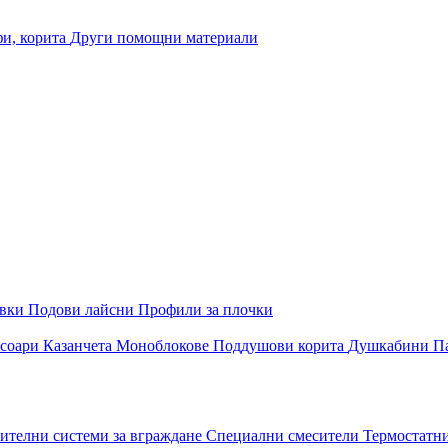
и, корита
Други помощни материали
овки
Подови лайсни
Профили за плочки
соари
Казанчета
Моноблокове
Поддушови корита
Душкабини
П
ителни системи за вграждане
Специални смесители
Термостатн