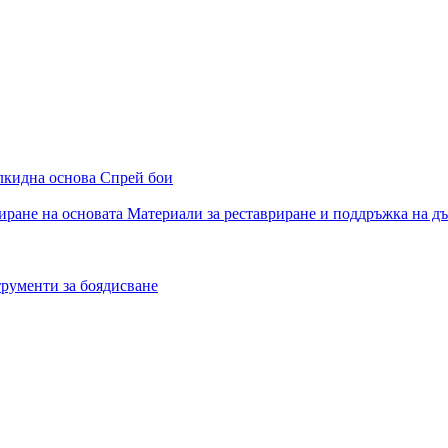
алкидна основа
Спрей бои
иране на основата
Материали за реставриране и поддръжка на д
рументи за боядисване