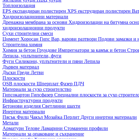
Топлоизолация
EPS експандиран полистирен
XPS екструдиран полистирен
Ва
Хидроизолационни материали
Дренажна мембрана за основи
Хидроизолации на битумна осн
хидроизолационни продукти
Сухи строителни смеси
Цимент
Хоросан
Гипс
Вар, варови разтвори
Подови замазки и
Строителна химия
Химия за бетон
Грундове
Импрегнатори за камък и бетон
Стро
Лепила, уплътнители, фуги
Фуги
Силикони, уплътнители и пяни
Лепила
Дървен материал
Дъски
Греди
Летви
Плоскости
OSB плоскости
Шперплат
Фазер
ПДЧ
Материали за сухо строителство
Гипсокартон
Гипсфазер
Специални плоскости за сухо строител
Инфраструктурни продукти
Бетонови изделия
Светлинни шахти
Инертни материали
Пясък
Филц
Чакъл
Мозайкa
Перлит
Други инертни материали
Метали
Арматури
Телове
Ламарини
Стоманени профили
Материали за опаковане и съхранение