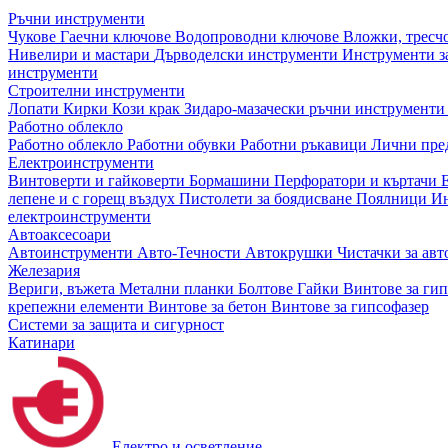
Ръчни инструменти
Чукове
Гаечни ключове
Водопроводни ключове
Вложки, тресч
Нивелири и мастари
Дърводелски инструменти
Инструменти за
инструменти
Строителни инструменти
Лопати
Кирки
Кози крак
Зидаро-мазачески ръчни инструмент
Работно облекло
Работно облекло
Работни обувки
Работни ръкавици
Лични пре
Електроинструменти
Винтоверти и гайковерти
Бормашини
Перфоратори и къртачи
лепене и с горещ въздух
Пистолети за боядисване
Поялници
Ин
електроинструменти
Автоаксесоари
Автоинструменти
Авто-Течности
Автокрушки
Чистачки за ав
Железария
Вериги, въжета
Метални планки
Болтове
Гайки
Винтове за ги
крепежни елементи
Винтове за бетон
Винтове за гипсофазер
Системи за защита и сигурност
Катинари
Електро и осветление