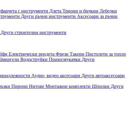
уфарчета с инструменти
Длета
Триони и бичкии
Лебедки
струменти
Други ръчни инструменти
Аксесоари за ръчни
и
Други строителни инструменти
айфи
Електрически рендета
Фрези
Такери
Пистолети за топло
миргели
Водоструйки
Прахосмукачки
Други
ринадлежности
Аудио, видео аксесоари
Други автоаксесоари
ръзки
Пирони
Нитове
Монтажни комплекти
Шпилки
Други