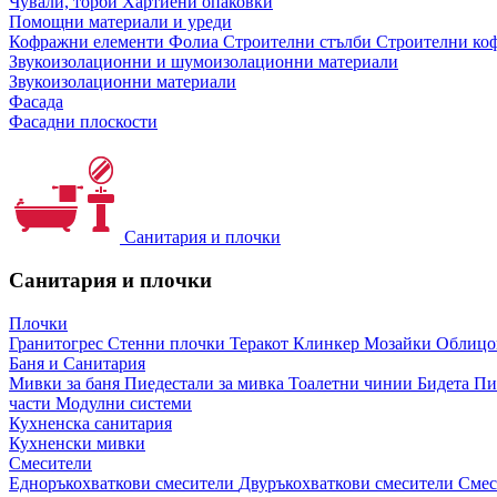
Чували, торби
Хартиени опаковки
Помощни материали и уреди
Кофражни елементи
Фолиа
Строителни стълби
Строителни коф
Звукоизолационни и шумоизолационни материали
Звукоизолационни материали
Фасада
Фасадни плоскости
Санитария и плочки
Санитария и плочки
Плочки
Гранитогрес
Стенни плочки
Теракот
Клинкер
Мозайки
Облиц
Баня и Санитария
Мивки за баня
Пиедестали за мивка
Тоалетни чинии
Бидета
Пи
части
Модулни системи
Кухненска санитария
Кухненски мивки
Смесители
Едноръкохваткови смесители
Двуръкохваткови смесители
Смес