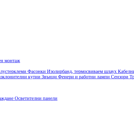
ен монтаж
 лустерклеми
Фасонки
Изолирбанд, термосвиваем шлаух
Кабелн
азклонителни кутии
Звънци
Фенери и работни лампи
Сензори
Т
раждане
Осветителни панели