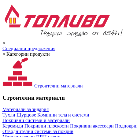
×
Специални предложения
×
Категории продукти
Строителни материали
Строителни материали
Материали за зидария
Тухли
Щурцове
Коминни тела и системи
Покривни системи и материали
Керемиди
Покривни плоскости
Покривни аксесоари
Подпокрив
Отводнителни системи за покрив
Метални улуци
ПВЦ улуци