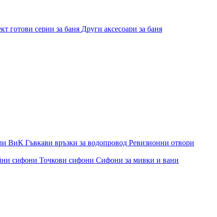
кт готови серии за баня
Други аксесоари за баня
ли ВиК
Гъвкави връзки за водопровод
Ревизионни отвори
йни сифони
Точкови сифони
Сифони за мивки и вани