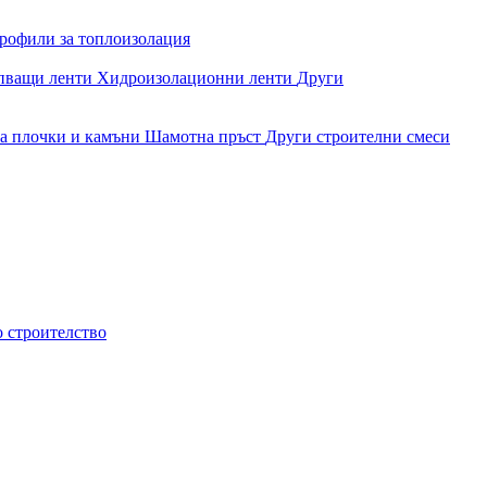
рофили за топлоизолация
епващи ленти
Хидроизолационни ленти
Други
за плочки и камъни
Шамотна пръст
Други строителни смеси
о строителство