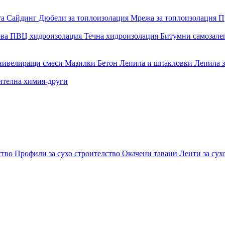
та
Сайдинг
Дюбели за топлоизолация
Мрежа за топлоизолация
П
ова
ПВЦ хидроизолация
Течна хидроизолация
Битумни самозал
 нивелиращи смеси
Мазилки
Бетон
Лепила и шпакловки
Лепила 
ителна химия-други
ство
Профили за сухо строителство
Окачени тавани
Ленти за сух