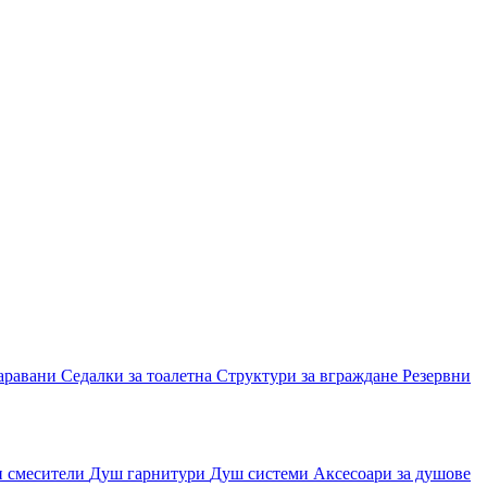
аравани
Седалки за тоалетна
Структури за вграждане
Резервни
и смесители
Душ гарнитури
Душ системи
Аксесоари за душове