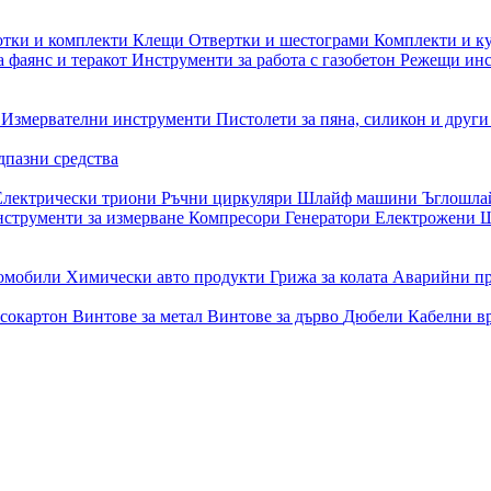
отки и комплекти
Клещи
Отвертки и шестограми
Комплекти и к
 фаянс и теракот
Инструменти за работа с газобетон
Режещи ин
и
Измервателни инструменти
Пистолети за пяна, силикон и друг
дпазни средства
Електрически триони
Ръчни циркуляри
Шлайф машини
Ъглошл
струменти за измерване
Компресори
Генератори
Електрожени
Ш
томобили
Химически авто продукти
Грижа за колата
Аварийни п
псокартон
Винтове за метал
Винтове за дърво
Дюбели
Кабелни в