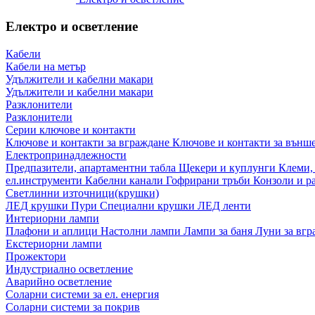
Електро и осветление
Кабели
Кабели на метър
Удължители и кабелни макари
Удължители и кабелни макари
Разклонители
Разклонители
Серии ключове и контакти
Ключове и контакти за вграждане
Ключове и контакти за външ
Електропринадлежности
Предпазители, апартаментни табла
Щекери и куплунги
Клеми,
ел.инструменти
Кабелни канали
Гофрирани тръби
Конзоли и р
Светлинни източници(крушки)
ЛЕД крушки
Пури
Специални крушки
ЛЕД ленти
Интериорни лампи
Плафони и аплици
Настолни лампи
Лампи за баня
Луни за вг
Екстериорни лампи
Прожектори
Индустриално осветление
Аварийно осветление
Соларни системи за ел. енергия
Соларни системи за покрив