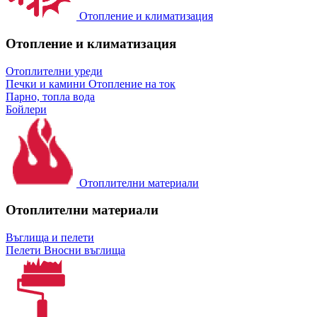
Отопление и климатизация
Отопление и климатизация
Отоплителни уреди
Печки и камини
Отопление на ток
Парно, топла вода
Бойлери
Отоплителни материали
Отоплителни материали
Въглища и пелети
Пелети
Вносни въглища