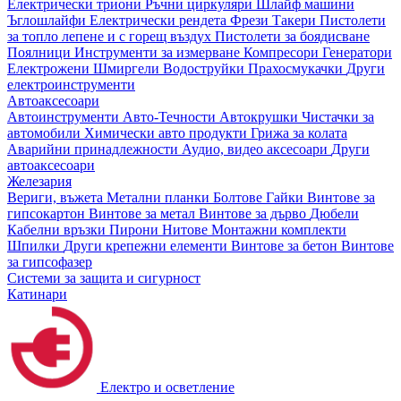
Електрически триони
Ръчни циркуляри
Шлайф машини
Ъглошлайфи
Електрически рендета
Фрези
Такери
Пистолети
за топло лепене и с горещ въздух
Пистолети за боядисване
Поялници
Инструменти за измерване
Компресори
Генератори
Електрожени
Шмиргели
Водоструйки
Прахосмукачки
Други
електроинструменти
Автоаксесоари
Автоинструменти
Авто-Течности
Автокрушки
Чистачки за
автомобили
Химически авто продукти
Грижа за колата
Аварийни принадлежности
Аудио, видео аксесоари
Други
автоаксесоари
Железария
Вериги, въжета
Метални планки
Болтове
Гайки
Винтове за
гипсокартон
Винтове за метал
Винтове за дърво
Дюбели
Кабелни връзки
Пирони
Нитове
Монтажни комплекти
Шпилки
Други крепежни елементи
Винтове за бетон
Винтове
за гипсофазер
Системи за защита и сигурност
Катинари
Електро и осветление