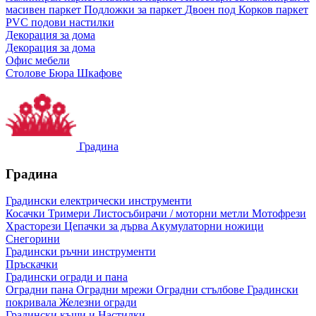
масивен паркет
Подложки за паркет
Двоен под
Корков паркет
PVC подови настилки
Декорация за дома
Декорация за дома
Офис мебели
Столове
Бюра
Шкафове
Градина
Градина
Градински електрически инструменти
Косачки
Тримери
Листосъбирачи / моторни метли
Мотофрези
Храсторези
Цепачки за дърва
Акумулаторни ножици
Снегорини
Градински ръчни инструменти
Пръскачки
Градински огради и пана
Оградни пана
Оградни мрежи
Оградни стълбове
Градински
покривала
Железни огради
Градински къщи и Настилки