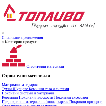
×
Специални предложения
×
Категории продукти
Строителни материали
Строителни материали
Материали за зидария
Тухли
Щурцове
Коминни тела и системи
Покривни системи и материали
Керемиди
Покривни плоскости
Покривни аксесоари
Подпокривни материали - фолиа, хартия
Покривни прозорци
Отводнителни системи за покрив