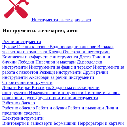
Инструменти, железария, авто
Инструменти, железария, авто
Ръчни инструменти
Чукове
Гаечни ключове
Водопроводни ключове
Вложки,
тресчотки и комплекти
Клещи
Отвертки и шестограми
Комплекти и куфарчета с инструменти
Длета
Триони и
бичкии
Лебедки
Нивелири и мастари
Дърводелски
инструменти
Инструменти за фаянс и теракот
Инструменти за
работа с газобетон
Режещи инструменти
Други ръчни
инструменти
Аксесоари за ръчни инструменти
Строителни инструменти
Лопати
Кирки
Кози крак
Зидаро-мазачески ръчни
инструменти
Измервателни инструменти
Пистолети за пяна,
силикон и други
Други строителни инструменти
Работно облекло
Работно облекло
Работни обувки
Работни ръкавици
Лични
предпазни средства
Електроинструменти
Винтоверти и гайковерти
Бормашини
Перфоратори и къртачи