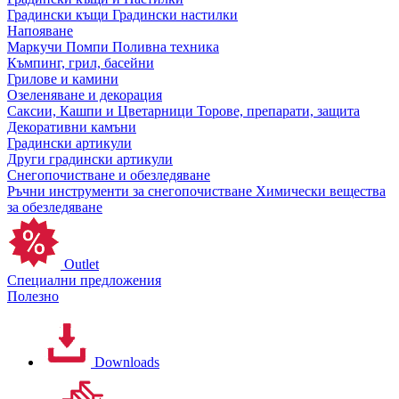
Градински къщи
Градински настилки
Напояване
Маркучи
Помпи
Поливна техника
Къмпинг, грил, басейни
Грилове и камини
Озеленяване и декорация
Саксии, Кашпи и Цветарници
Торове, препарати, защита
Декоративни камъни
Градински артикули
Други градински артикули
Снегопочистване и обезледяване
Ръчни инструменти за снегопочистване
Химически вещества
за обезледяване
Outlet
Специални предложения
Полезно
Downloads