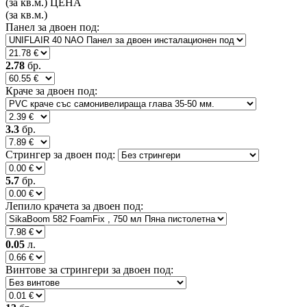
(за
кв.м.)
ЦЕНА
(за
кв.м.)
Панел за двоен под:
2.78
бр.
Краче за двоен под:
3.3
бр.
Стрингер за двоен под:
5.7
бр.
Лепило крачета за двоен под:
0.05
л.
Винтове за стрингери за двоен под: