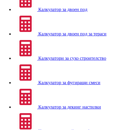
Калкулатор за двоен под
Калкулатор за двоен под за тераси
Калкулатори за сухо строителство
Калкулатор за фугиращи смеси
Калкулатор за декинг настилки