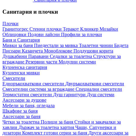
Санитария и плочки
Плочки
Гранитогрес
Стенни плочки
Теракот
Клинкер
Мозайки
Облицовки
Подови лайсни
Профили за плочки
Баня и Санитария
Мивки за баня
Пиедестали за мивка
Тоалетни чинии
Бидета
Писоари
Казанчета
Моноблокове
Поддушови корита
Душкабини
Паравани
Седалки за тоалетна
Структури за
вграждане
Резервни части
Модулни системи
Кухненска санитария
Кухненски мивки
Смесители
Едноръкохваткови смесители
Двуръкохваткови смесители
Смесителни системи за вграждане
Специални смесители
Термостатни смесители
Душ гарнитури
Душ системи
Аксесоари за душове
Мебели за баня, огледала
Шкафове за баня
Аксесоари за баня
Четки за тоалетна
Полици за баня
Стойки и закачалки за
хавлии
Държач за тоалетна хартия
Чаши, Сапунерки и
дозатори
Комплект готови серии за баня
Други аксесоари за