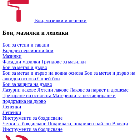
Бои, мазилки и лепенки
Бои, мазилки и лепенки
Бои за стени и тавани
Вододисперсионни бои
Мазилки
Фасадни мазилки
Грундове за мазилки
Бои за метал и дърво
Бои за метал и дърво на водна основа
Бои за метал и дърво на
алкидна основа
Спрей бои
Бои за защита на дърво
Лазурни лакове
Яхтени лакове
Лакове за паркет и дюшеме
Третиране на основата
Материали за реставриране и
поддръжка на дърво
Лепенки
Лепенки
Инструменти за боядисване
Четки за боядисване
Покривала, покривен найлон
Валяци
Инструменти за боядисване