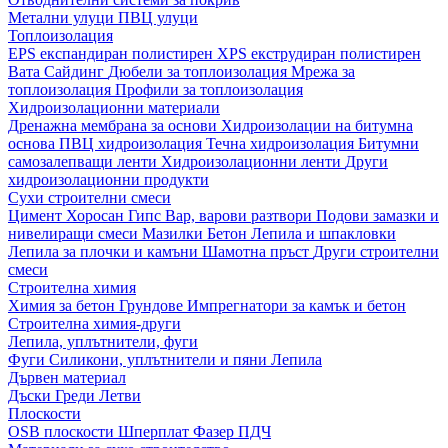
Метални улуци
ПВЦ улуци
Топлоизолация
EPS експандиран полистирен
XPS екструдиран полистирен
Вата
Сайдинг
Дюбели за топлоизолация
Мрежа за
топлоизолация
Профили за топлоизолация
Хидроизолационни материали
Дренажна мембрана за основи
Хидроизолации на битумна
основа
ПВЦ хидроизолация
Течна хидроизолация
Битумни
самозалепващи ленти
Хидроизолационни ленти
Други
хидроизолационни продукти
Сухи строителни смеси
Цимент
Хоросан
Гипс
Вар, варови разтвори
Подови замазки и
нивелиращи смеси
Мазилки
Бетон
Лепила и шпакловки
Лепила за плочки и камъни
Шамотна пръст
Други строителни
смеси
Строителна химия
Химия за бетон
Грундове
Импрегнатори за камък и бетон
Строителна химия-други
Лепила, уплътнители, фуги
Фуги
Силикони, уплътнители и пяни
Лепила
Дървен материал
Дъски
Греди
Летви
Плоскости
OSB плоскости
Шперплат
Фазер
ПДЧ