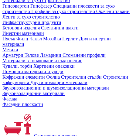
Материали за сухо строителство
Гипсокартон
Гипсфазер
Специални плоскости за сухо
строителство
Профили за сухо строителство
Окачени тавани
Ленти за сухо строителство
Инфраструктурни продукти
Бетонови изделия
Светлинни шахти
Инертни материали
Пясък
Филц
Чакъл
Мозайкa
Перлит
Други инертни
материали
Метали
Арматури
Телове
Ламарини
Стоманени профили
Материали за опаковане и съхранение
Чували, торби
Хартиени опаковки
Помощни материали и уреди
Кофражни елементи
Фолиа
Строителни стълби
Строителни
кофи, корита
Други помощни материали
Звукоизолационни и шумоизолационни материали
Звукоизолационни материали
Фасада
Фасадни плоскости
Санитария и плочки