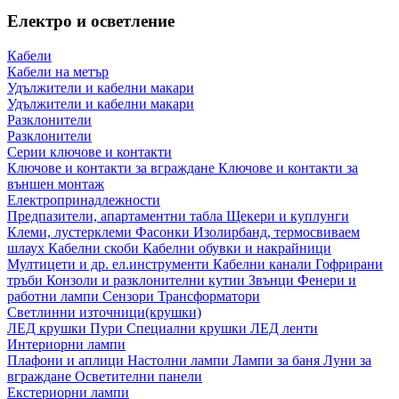
Електро и осветление
Кабели
Кабели на метър
Удължители и кабелни макари
Удължители и кабелни макари
Разклонители
Разклонители
Серии ключове и контакти
Ключове и контакти за вграждане
Ключове и контакти за
външен монтаж
Електропринадлежности
Предпазители, апартаментни табла
Щекери и куплунги
Клеми, лустерклеми
Фасонки
Изолирбанд, термосвиваем
шлаух
Кабелни скоби
Кабелни обувки и накрайници
Мултицети и др. ел.инструменти
Кабелни канали
Гофрирани
тръби
Конзоли и разклонителни кутии
Звънци
Фенери и
работни лампи
Сензори
Трансформатори
Светлинни източници(крушки)
ЛЕД крушки
Пури
Специални крушки
ЛЕД ленти
Интериорни лампи
Плафони и аплици
Настолни лампи
Лампи за баня
Луни за
вграждане
Осветителни панели
Екстериорни лампи