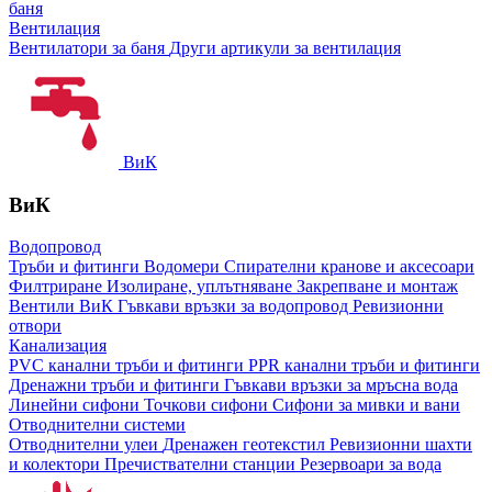
баня
Вентилация
Вентилатори за баня
Други артикули за вентилация
ВиК
ВиК
Водопровод
Тръби и фитинги
Водомери
Спирателни кранове и аксесоари
Филтриране
Изолиране, уплътняване
Закрепване и монтаж
Вентили ВиК
Гъвкави връзки за водопровод
Ревизионни
отвори
Канализация
PVC канални тръби и фитинги
PPR канални тръби и фитинги
Дренажни тръби и фитинги
Гъвкави връзки за мръсна вода
Линейни сифони
Точкови сифони
Сифони за мивки и вани
Отводнителни системи
Отводнителни улеи
Дренажен геотекстил
Ревизионни шахти
и колектори
Пречиствателни станции
Резервоари за вода