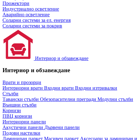
Прожектори
Индустриално осветление
Аварийно осветление
Соларни системи за ел. енергия
Соларни системи за покрив
Интериор и обзавеждане
Интериор и обзавеждане
Врати и прозорци
Интериорни врати
Входни врати
Входни изтривалки
Стълби
Тавански стълби
Обезопасителни прегради
Модулни стълби
Външни стълби
Корнизи
ПВЦ корнизи
Интериорни панели
Акустични панели
Дървени панели
Подови настилки
Ламиниран паркет
Масивен паркет
Аксесоари за ламиниран и