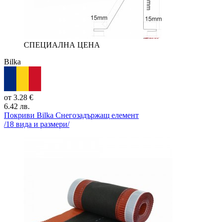
СПЕЦИАЛНА ЦЕНА
Bilka
от
3.28
€
6.42
лв.
Покриви Bilka
Снегозадържащ елемент
/
18
вида и размери/