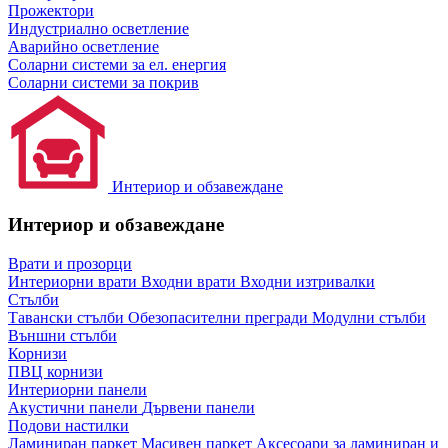
Прожектори
Индустриално осветление
Аварийно осветление
Соларни системи за ел. енергия
Соларни системи за покрив
Интериор и обзавеждане
Интериор и обзавеждане
Врати и прозорци
Интериорни врати
Входни врати
Входни изтривалки
Стълби
Тавански стълби
Обезопасителни прегради
Модулни стълби
Външни стълби
Корнизи
ПВЦ корнизи
Интериорни панели
Акустични панели
Дървени панели
Подови настилки
Ламиниран паркет
Масивен паркет
Аксесоари за ламиниран и