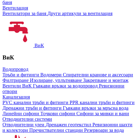
баня
Вентилация
Вентилатори за баня
Други артикули за вентилация
ВиК
ВиК
Водопровод
Тръби и фитинги
Водомери
Спирателни кранове и аксесоари
Филтриране
Изолиране, уплътняване
Закрепване и монтаж
Вентили ВиК
Гъвкави връзки за водопровод
Ревизионни
отвори
Канализация
PVC канални тръби и фитинги
PPR канални тръби и фитинги
Дренажни тръби и фитинги
Гъвкави връзки за мръсна вода
Линейни сифони
Точкови сифони
Сифони за мивки и вани
Отводнителни системи
Отводнителни улеи
Дренажен геотекстил
Ревизионни шахти
и колектори
Пречиствателни станции
Резервоари за вода