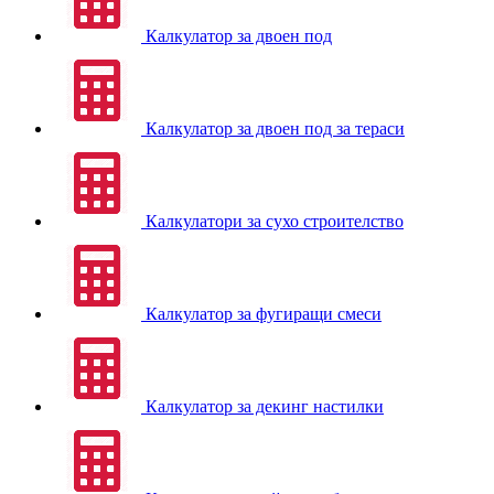
Калкулатор за двоен под
Калкулатор за двоен под за тераси
Калкулатори за сухо строителство
Калкулатор за фугиращи смеси
Калкулатор за декинг настилки