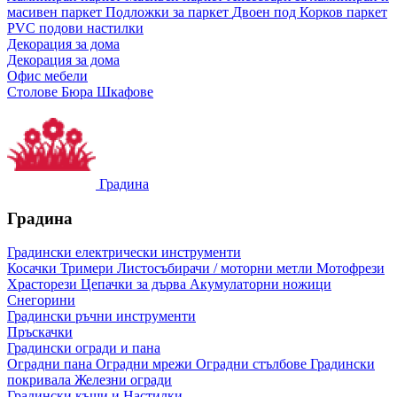
масивен паркет
Подложки за паркет
Двоен под
Корков паркет
PVC подови настилки
Декорация за дома
Декорация за дома
Офис мебели
Столове
Бюра
Шкафове
Градина
Градина
Градински електрически инструменти
Косачки
Тримери
Листосъбирачи / моторни метли
Мотофрези
Храсторези
Цепачки за дърва
Акумулаторни ножици
Снегорини
Градински ръчни инструменти
Пръскачки
Градински огради и пана
Оградни пана
Оградни мрежи
Оградни стълбове
Градински
покривала
Железни огради
Градински къщи и Настилки