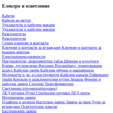
Електро и осветление
Кабели
Кабели на метър
Удължители и кабелни макари
Удължители и кабелни макари
Разклонители
Разклонители
Серии ключове и контакти
Ключове и контакти за вграждане
Ключове и контакти за
външен монтаж
Електропринадлежности
Предпазители, апартаментни табла
Щекери и куплунги
Клеми, лустерклеми
Фасонки
Изолирбанд, термосвиваем
шлаух
Кабелни скоби
Кабелни обувки и накрайници
Мултицети и др. ел.инструменти
Кабелни канали
Гофрирани
тръби
Конзоли и разклонителни кутии
Звънци
Фенери и
работни лампи
Сензори
Трансформатори
Светлинни източници(крушки)
ЛЕД крушки
Пури
Специални крушки
ЛЕД ленти
Интериорни лампи
Плафони и аплици
Настолни лампи
Лампи за баня
Луни за
вграждане
Осветителни панели
Екстериорни лампи