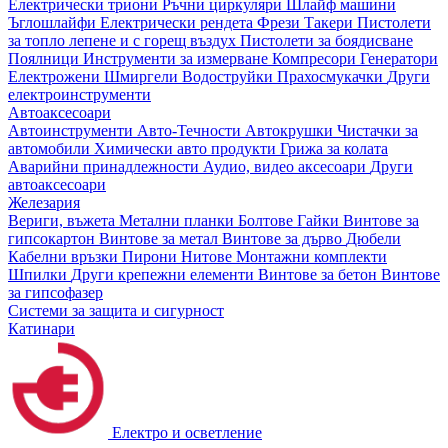
Електрически триони
Ръчни циркуляри
Шлайф машини
Ъглошлайфи
Електрически рендета
Фрези
Такери
Пистолети
за топло лепене и с горещ въздух
Пистолети за боядисване
Поялници
Инструменти за измерване
Компресори
Генератори
Електрожени
Шмиргели
Водоструйки
Прахосмукачки
Други
електроинструменти
Автоаксесоари
Автоинструменти
Авто-Течности
Автокрушки
Чистачки за
автомобили
Химически авто продукти
Грижа за колата
Аварийни принадлежности
Аудио, видео аксесоари
Други
автоаксесоари
Железария
Вериги, въжета
Метални планки
Болтове
Гайки
Винтове за
гипсокартон
Винтове за метал
Винтове за дърво
Дюбели
Кабелни връзки
Пирони
Нитове
Монтажни комплекти
Шпилки
Други крепежни елементи
Винтове за бетон
Винтове
за гипсофазер
Системи за защита и сигурност
Катинари
Електро и осветление