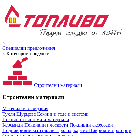
×
Специални предложения
×
Категории продукти
Строителни материали
Строителни материали
Материали за зидария
Тухли
Щурцове
Коминни тела и системи
Покривни системи и материали
Керемиди
Покривни плоскости
Покривни аксесоари
Подпокривни материали - фолиа, хартия
Покривни прозорци
Отводнителни системи за покрив