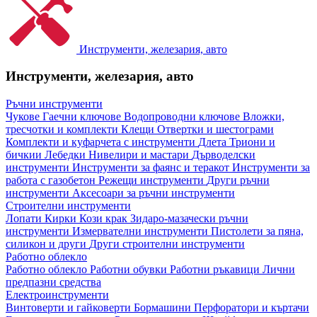
Инструменти, железария, авто
Инструменти, железария, авто
Ръчни инструменти
Чукове
Гаечни ключове
Водопроводни ключове
Вложки,
тресчотки и комплекти
Клещи
Отвертки и шестограми
Комплекти и куфарчета с инструменти
Длета
Триони и
бичкии
Лебедки
Нивелири и мастари
Дърводелски
инструменти
Инструменти за фаянс и теракот
Инструменти за
работа с газобетон
Режещи инструменти
Други ръчни
инструменти
Аксесоари за ръчни инструменти
Строителни инструменти
Лопати
Кирки
Кози крак
Зидаро-мазачески ръчни
инструменти
Измервателни инструменти
Пистолети за пяна,
силикон и други
Други строителни инструменти
Работно облекло
Работно облекло
Работни обувки
Работни ръкавици
Лични
предпазни средства
Електроинструменти
Винтоверти и гайковерти
Бормашини
Перфоратори и къртачи