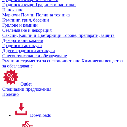
Градински къщи
Градински настилки
Напояване
Маркучи
Помпи
Поливна техника
Къмпинг, грил, басейни
Грилове и камини
Озеленяване и декорация
Саксии, Кашпи и Цветарници
Торове, препарати, защита
Декоративни камъни
Градински артикули
Други градински артикули
Снегопочистване и обезледяване
Ръчни инструменти за снегопочистване
Химически вещества
за обезледяване
Outlet
Специални предложения
Полезно
Downloads