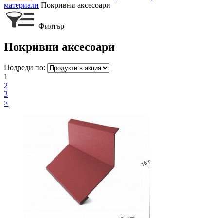
материали
Покривни аксесоари
Филтър
Покривни аксесоари
Подреди по:
1
2
3
>