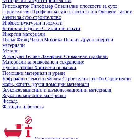
Материали за сухо строителство
Гипсокартон
Гипсфазер
Специални плоскости за сухо
строителство
Профили за сухо строителство
Окачени тавани
Ленти за сухо строителство
Инфраструктурни продукти
Бетонови изделия
Светлинни шахти
Инертни материали
Пясък
Филц
Чакъл
Мозайкa
Перлит
Други инертни
материали
Метали
Арматури
Телове
Ламарини
Стоманени профили
Материали за опаковане и съхранение
Чували, торби
Хартиени опаковки
Помощни материали и уреди
Кофражни елементи
Фолиа
Строителни стълби
Строителни
кофи, корита
Други помощни материали
Звукоизолационни и шумоизолационни материали
Звукоизолационни материали
Фасада
Фасадни плоскости
Санитария и плочки