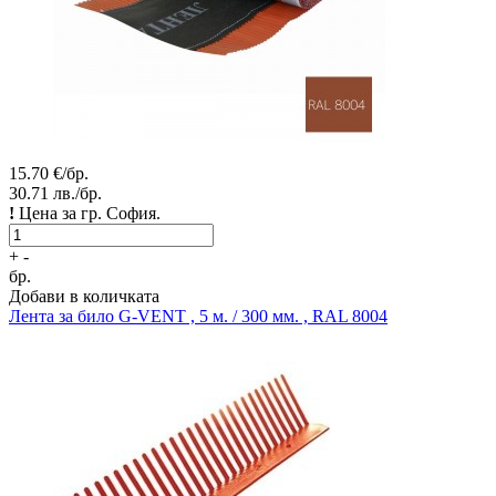
15.70
€/бр.
30.71
лв./бр.
!
Цена за гр. София.
+
-
бр.
Добави в количката
Лента за било
G-VENT , 5 м. / 300 мм. , RAL 8004