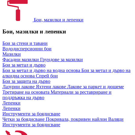
Бои, мазилки и лепенки
Бои, мазилки и лепенки
Бои за стени и тавани
Вододисперсионни бои
Мазилки
Фасадни мазилки
Грундове за мазилки
Бои за метал и дърво
Бои за метал и дърво на водна основа
Бои за метал и дърво на
алкидна основа
Спрей бои
Бои за защита на дърво
Лазурни лакове
Яхтени лакове
Лакове за паркет и дюшеме
Третиране на основата
Материали за реставриране и
поддръжка на дърво
Лепенки
Лепенки
Инструменти за боядисване
Четки за боядисване
Покривала, покривен найлон
Валяци
Инструменти за боядисване