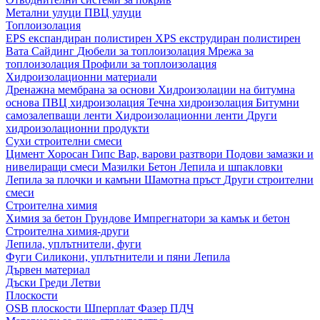
Метални улуци
ПВЦ улуци
Топлоизолация
EPS експандиран полистирен
XPS екструдиран полистирен
Вата
Сайдинг
Дюбели за топлоизолация
Мрежа за
топлоизолация
Профили за топлоизолация
Хидроизолационни материали
Дренажна мембрана за основи
Хидроизолации на битумна
основа
ПВЦ хидроизолация
Течна хидроизолация
Битумни
самозалепващи ленти
Хидроизолационни ленти
Други
хидроизолационни продукти
Сухи строителни смеси
Цимент
Хоросан
Гипс
Вар, варови разтвори
Подови замазки и
нивелиращи смеси
Мазилки
Бетон
Лепила и шпакловки
Лепила за плочки и камъни
Шамотна пръст
Други строителни
смеси
Строителна химия
Химия за бетон
Грундове
Импрегнатори за камък и бетон
Строителна химия-други
Лепила, уплътнители, фуги
Фуги
Силикони, уплътнители и пяни
Лепила
Дървен материал
Дъски
Греди
Летви
Плоскости
OSB плоскости
Шперплат
Фазер
ПДЧ