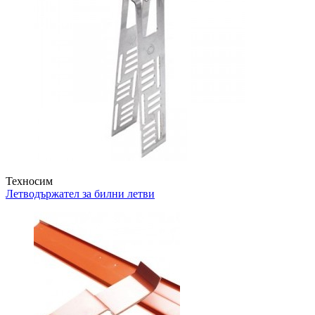
Техносим
Летводържател за билни летви