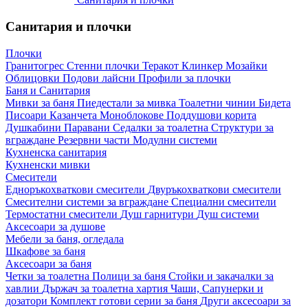
Санитария и плочки
Плочки
Гранитогрес
Стенни плочки
Теракот
Клинкер
Мозайки
Облицовки
Подови лайсни
Профили за плочки
Баня и Санитария
Мивки за баня
Пиедестали за мивка
Тоалетни чинии
Бидета
Писоари
Казанчета
Моноблокове
Поддушови корита
Душкабини
Паравани
Седалки за тоалетна
Структури за
вграждане
Резервни части
Модулни системи
Кухненска санитария
Кухненски мивки
Смесители
Едноръкохваткови смесители
Двуръкохваткови смесители
Смесителни системи за вграждане
Специални смесители
Термостатни смесители
Душ гарнитури
Душ системи
Аксесоари за душове
Мебели за баня, огледала
Шкафове за баня
Аксесоари за баня
Четки за тоалетна
Полици за баня
Стойки и закачалки за
хавлии
Държач за тоалетна хартия
Чаши, Сапунерки и
дозатори
Комплект готови серии за баня
Други аксесоари за