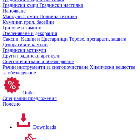
Градински къщи
Градински настилки
Напояване
Маркучи
Помпи
Поливна техника
Къмпинг, грил, басейни
Грилове и камини
Озеленяване и декорация
Саксии, Кашпи и Цветарници
Торове, препарати, защита
Декоративни камъни
Градински артикули
Други градински артикули
Снегопочистване и обезледяване
Ръчни инструменти за снегопочистване
Химически вещества
за обезледяване
Outlet
Специални предложения
Полезно
Downloads