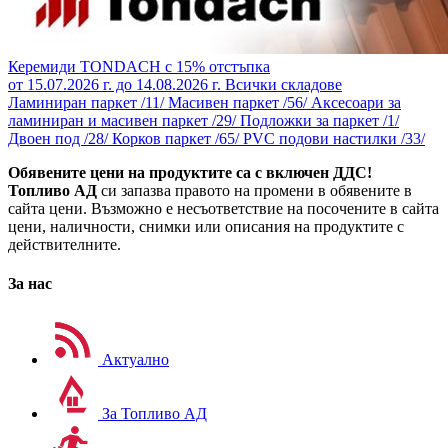
Керемиди TONDACH с 15% отстъпка
от 15.07.2026 г. до 14.08.2026 г.
Всички складове
Ламиниран паркет /11/
Масивен паркет /56/
Аксесоари за
ламиниран и масивен паркет /29/
Подложки за паркет /1/
Двоен под /28/
Корков паркет /65/
PVC подови настилки /33/
Обявените цени на продуктите са с включен ДДС!
Топливо АД
си запазва правото на промени в обявените в
сайта цени. Възможно е несъответствие на посочените в сайта
цени, наличности, снимки или описания на продуктите с
действителните.
За нас
Актуално
За Топливо АД