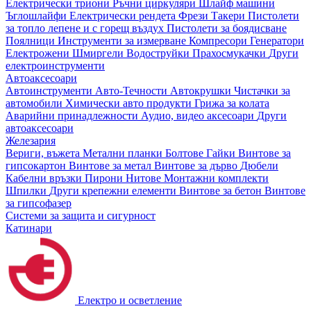
Електрически триони
Ръчни циркуляри
Шлайф машини
Ъглошлайфи
Електрически рендета
Фрези
Такери
Пистолети
за топло лепене и с горещ въздух
Пистолети за боядисване
Поялници
Инструменти за измерване
Компресори
Генератори
Електрожени
Шмиргели
Водоструйки
Прахосмукачки
Други
електроинструменти
Автоаксесоари
Автоинструменти
Авто-Течности
Автокрушки
Чистачки за
автомобили
Химически авто продукти
Грижа за колата
Аварийни принадлежности
Аудио, видео аксесоари
Други
автоаксесоари
Железария
Вериги, въжета
Метални планки
Болтове
Гайки
Винтове за
гипсокартон
Винтове за метал
Винтове за дърво
Дюбели
Кабелни връзки
Пирони
Нитове
Монтажни комплекти
Шпилки
Други крепежни елементи
Винтове за бетон
Винтове
за гипсофазер
Системи за защита и сигурност
Катинари
Електро и осветление