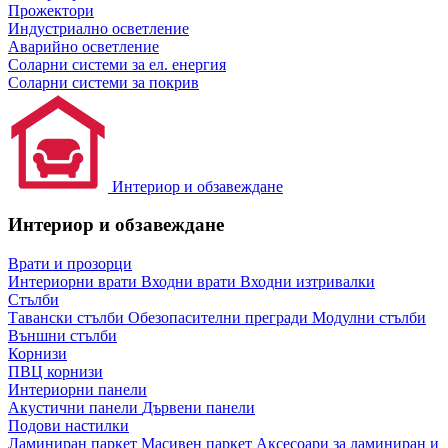
Прожектори
Индустриално осветление
Аварийно осветление
Соларни системи за ел. енергия
Соларни системи за покрив
Интериор и обзавеждане
Интериор и обзавеждане
Врати и прозорци
Интериорни врати
Входни врати
Входни изтривалки
Стълби
Тавански стълби
Обезопасителни прегради
Модулни стълби
Външни стълби
Корнизи
ПВЦ корнизи
Интериорни панели
Акустични панели
Дървени панели
Подови настилки
Ламиниран паркет
Масивен паркет
Аксесоари за ламиниран и