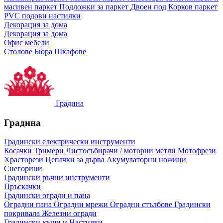
масивен паркет
Подложки за паркет
Двоен под
Корков паркет
PVC подови настилки
Декорация за дома
Декорация за дома
Офис мебели
Столове
Бюра
Шкафове
Градина
Градина
Градински електрически инструменти
Косачки
Тримери
Листосъбирачи / моторни метли
Мотофрези
Храсторези
Цепачки за дърва
Акумулаторни ножици
Снегорини
Градински ръчни инструменти
Пръскачки
Градински огради и пана
Оградни пана
Оградни мрежи
Оградни стълбове
Градински
покривала
Железни огради
Градински къщи и Настилки