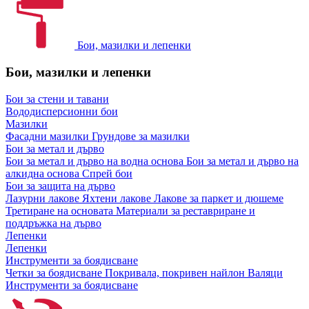
Бои, мазилки и лепенки
Бои, мазилки и лепенки
Бои за стени и тавани
Вододисперсионни бои
Мазилки
Фасадни мазилки
Грундове за мазилки
Бои за метал и дърво
Бои за метал и дърво на водна основа
Бои за метал и дърво на
алкидна основа
Спрей бои
Бои за защита на дърво
Лазурни лакове
Яхтени лакове
Лакове за паркет и дюшеме
Третиране на основата
Материали за реставриране и
поддръжка на дърво
Лепенки
Лепенки
Инструменти за боядисване
Четки за боядисване
Покривала, покривен найлон
Валяци
Инструменти за боядисване