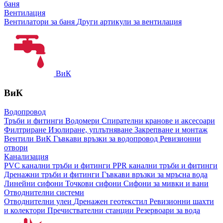
баня
Вентилация
Вентилатори за баня
Други артикули за вентилация
ВиК
ВиК
Водопровод
Тръби и фитинги
Водомери
Спирателни кранове и аксесоари
Филтриране
Изолиране, уплътняване
Закрепване и монтаж
Вентили ВиК
Гъвкави връзки за водопровод
Ревизионни
отвори
Канализация
PVC канални тръби и фитинги
PPR канални тръби и фитинги
Дренажни тръби и фитинги
Гъвкави връзки за мръсна вода
Линейни сифони
Точкови сифони
Сифони за мивки и вани
Отводнителни системи
Отводнителни улеи
Дренажен геотекстил
Ревизионни шахти
и колектори
Пречиствателни станции
Резервоари за вода