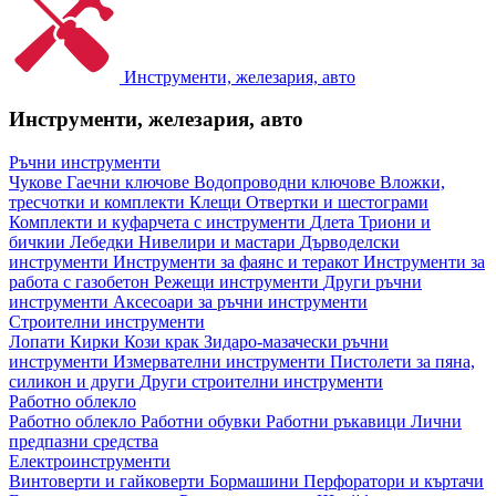
Инструменти, железария, авто
Инструменти, железария, авто
Ръчни инструменти
Чукове
Гаечни ключове
Водопроводни ключове
Вложки,
тресчотки и комплекти
Клещи
Отвертки и шестограми
Комплекти и куфарчета с инструменти
Длета
Триони и
бичкии
Лебедки
Нивелири и мастари
Дърводелски
инструменти
Инструменти за фаянс и теракот
Инструменти за
работа с газобетон
Режещи инструменти
Други ръчни
инструменти
Аксесоари за ръчни инструменти
Строителни инструменти
Лопати
Кирки
Кози крак
Зидаро-мазачески ръчни
инструменти
Измервателни инструменти
Пистолети за пяна,
силикон и други
Други строителни инструменти
Работно облекло
Работно облекло
Работни обувки
Работни ръкавици
Лични
предпазни средства
Електроинструменти
Винтоверти и гайковерти
Бормашини
Перфоратори и къртачи