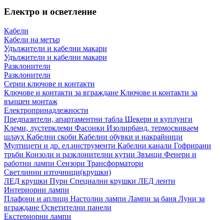
Електро и осветление
Кабели
Кабели на метър
Удължители и кабелни макари
Удължители и кабелни макари
Разклонители
Разклонители
Серии ключове и контакти
Ключове и контакти за вграждане
Ключове и контакти за
външен монтаж
Електропринадлежности
Предпазители, апартаментни табла
Щекери и куплунги
Клеми, лустерклеми
Фасонки
Изолирбанд, термосвиваем
шлаух
Кабелни скоби
Кабелни обувки и накрайници
Мултицети и др. ел.инструменти
Кабелни канали
Гофрирани
тръби
Конзоли и разклонителни кутии
Звънци
Фенери и
работни лампи
Сензори
Трансформатори
Светлинни източници(крушки)
ЛЕД крушки
Пури
Специални крушки
ЛЕД ленти
Интериорни лампи
Плафони и аплици
Настолни лампи
Лампи за баня
Луни за
вграждане
Осветителни панели
Екстериорни лампи