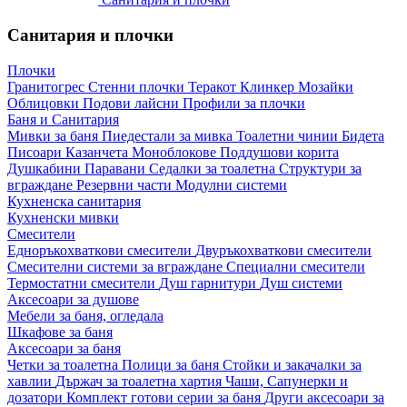
Санитария и плочки
Плочки
Гранитогрес
Стенни плочки
Теракот
Клинкер
Мозайки
Облицовки
Подови лайсни
Профили за плочки
Баня и Санитария
Мивки за баня
Пиедестали за мивка
Тоалетни чинии
Бидета
Писоари
Казанчета
Моноблокове
Поддушови корита
Душкабини
Паравани
Седалки за тоалетна
Структури за
вграждане
Резервни части
Модулни системи
Кухненска санитария
Кухненски мивки
Смесители
Едноръкохваткови смесители
Двуръкохваткови смесители
Смесителни системи за вграждане
Специални смесители
Термостатни смесители
Душ гарнитури
Душ системи
Аксесоари за душове
Мебели за баня, огледала
Шкафове за баня
Аксесоари за баня
Четки за тоалетна
Полици за баня
Стойки и закачалки за
хавлии
Държач за тоалетна хартия
Чаши, Сапунерки и
дозатори
Комплект готови серии за баня
Други аксесоари за