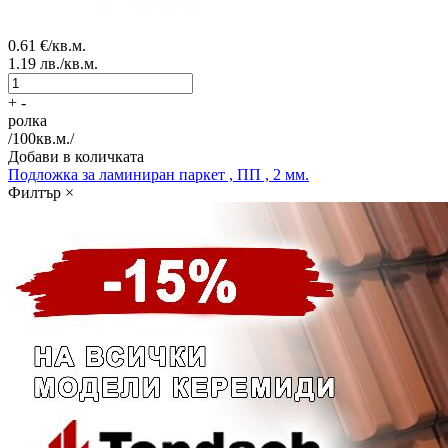
0.61
€/кв.м.
1.19
лв./кв.м.
+
-
ролка
/
100
кв.м./
Добави в количката
Подложка за ламиниран паркет , ПП , 2 мм.
Филтър
×