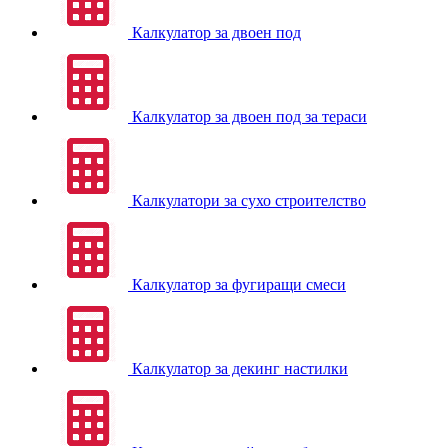
Калкулатор за двоен под
Калкулатор за двоен под за тераси
Калкулатори за сухо строителство
Калкулатор за фугиращи смеси
Калкулатор за декинг настилки