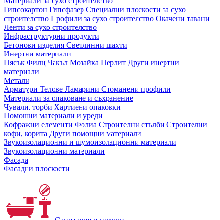
Материали за сухо строителство
Гипсокартон
Гипсфазер
Специални плоскости за сухо
строителство
Профили за сухо строителство
Окачени тавани
Ленти за сухо строителство
Инфраструктурни продукти
Бетонови изделия
Светлинни шахти
Инертни материали
Пясък
Филц
Чакъл
Мозайкa
Перлит
Други инертни
материали
Метали
Арматури
Телове
Ламарини
Стоманени профили
Материали за опаковане и съхранение
Чували, торби
Хартиени опаковки
Помощни материали и уреди
Кофражни елементи
Фолиа
Строителни стълби
Строителни
кофи, корита
Други помощни материали
Звукоизолационни и шумоизолационни материали
Звукоизолационни материали
Фасада
Фасадни плоскости
Санитария и плочки