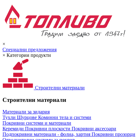
×
Специални предложения
×
Категории продукти
Строителни материали
Строителни материали
Материали за зидария
Тухли
Щурцове
Коминни тела и системи
Покривни системи и материали
Керемиди
Покривни плоскости
Покривни аксесоари
Подпокривни материали - фолиа, хартия
Покривни прозорци
Отводнителни системи за покрив