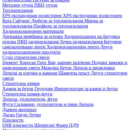
Метални улуци
ПВЦ улуци
Топлоизолация
EPS експандиран полистирен
XPS екструдиран полистирен
Вата
Сайдинг
Дюбели за топлоизолация
Мрежа за
топлоизолация
Профили за топлоизолация
Хидроизолационни материали
Дренажна мембрана за основи
Хидроизолации на битумна
основа
ПВЦ хидроизолация
Течна хидроизолация
Битумни
самозалепващи ленти
Хидроизолационни ленти
Други
хидроизолационни продукти
Сухи строителни смеси
Цимент
Хоросан
Гипс
Вар, варови разтвори
Подови замазки и
нивелиращи смеси
Мазилки
Бетон
Лепила и шпакловки
Лепила за плочки и камъни
Шамотна пръст
Други строителни
смеси
Строителна химия
Химия за бетон
Грундове
Импрегнатори за камък и бетон
Строителна химия-други
Лепила, уплътнители, фуги
Фуги
Силикони, уплътнители и пяни
Лепила
Дървен материал
Дъски
Греди
Летви
Плоскости
OSB плоскости
Шперплат
Фазер
ПДЧ