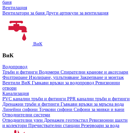
баня
Вентилация
Вентилатори за баня
Други артикули за вентилация
ВиК
ВиК
Водопровод
Тръби и фитинги
Водомери
Спирателни кранове и аксесоари
Филтриране
Изолиране, уплътняване
Закрепване и монтаж
Вентили ВиК
Гъвкави връзки за водопровод
Ревизионни
отвори
Канализация
PVC канални тръби и фитинги
PPR канални тръби и фитинги
Дренажни тръби и фитинги
Гъвкави връзки за мръсна вода
Линейни сифони
Точкови сифони
Сифони за мивки и вани
Отводнителни системи
Отводнителни улеи
Дренажен геотекстил
Ревизионни шахти
и колектори
Пречиствателни станции
Резервоари за вода