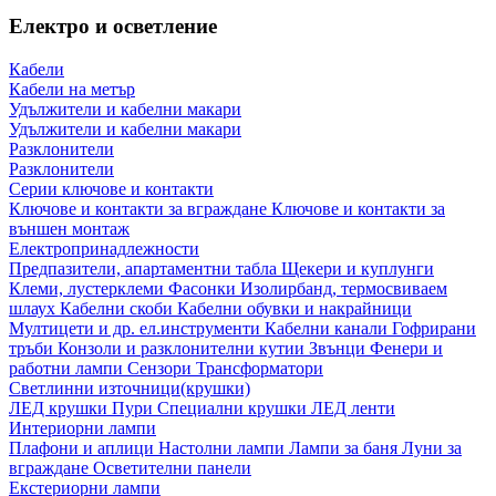
Електро и осветление
Кабели
Кабели на метър
Удължители и кабелни макари
Удължители и кабелни макари
Разклонители
Разклонители
Серии ключове и контакти
Ключове и контакти за вграждане
Ключове и контакти за
външен монтаж
Електропринадлежности
Предпазители, апартаментни табла
Щекери и куплунги
Клеми, лустерклеми
Фасонки
Изолирбанд, термосвиваем
шлаух
Кабелни скоби
Кабелни обувки и накрайници
Мултицети и др. ел.инструменти
Кабелни канали
Гофрирани
тръби
Конзоли и разклонителни кутии
Звънци
Фенери и
работни лампи
Сензори
Трансформатори
Светлинни източници(крушки)
ЛЕД крушки
Пури
Специални крушки
ЛЕД ленти
Интериорни лампи
Плафони и аплици
Настолни лампи
Лампи за баня
Луни за
вграждане
Осветителни панели
Екстериорни лампи