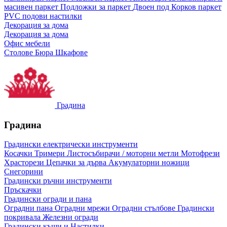
масивен паркет
Подложки за паркет
Двоен под
Корков паркет
PVC подови настилки
Декорация за дома
Декорация за дома
Офис мебели
Столове
Бюра
Шкафове
Градина
Градина
Градински електрически инструменти
Косачки
Тримери
Листосъбирачи / моторни метли
Мотофрези
Храсторези
Цепачки за дърва
Акумулаторни ножици
Снегорини
Градински ръчни инструменти
Пръскачки
Градински огради и пана
Оградни пана
Оградни мрежи
Оградни стълбове
Градински
покривала
Железни огради
Градински къщи и Настилки