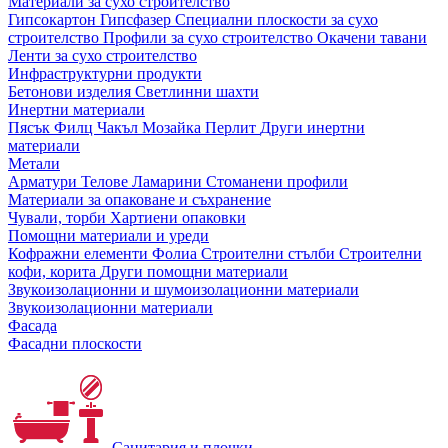
Материали за сухо строителство
Гипсокартон
Гипсфазер
Специални плоскости за сухо
строителство
Профили за сухо строителство
Окачени тавани
Ленти за сухо строителство
Инфраструктурни продукти
Бетонови изделия
Светлинни шахти
Инертни материали
Пясък
Филц
Чакъл
Мозайкa
Перлит
Други инертни
материали
Метали
Арматури
Телове
Ламарини
Стоманени профили
Материали за опаковане и съхранение
Чували, торби
Хартиени опаковки
Помощни материали и уреди
Кофражни елементи
Фолиа
Строителни стълби
Строителни
кофи, корита
Други помощни материали
Звукоизолационни и шумоизолационни материали
Звукоизолационни материали
Фасада
Фасадни плоскости
Санитария и плочки