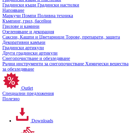
Градински къщи
Градински настилки
Напояване
Маркучи
Помпи
Поливна техника
Къмпинг, грил, басейни
Грилове и камини
Озеленяване и декорация
Саксии, Кашпи и Цветарници
Торове, препарати, защита
Декоративни камъни
Градински артикули
Други градински артикули
Снегопочистване и обезледяване
Ръчни инструменти за снегопочистване
Химически вещества
за обезледяване
Outlet
Специални предложения
Полезно
Downloads