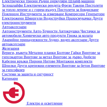
Електрически триони
Ръчни циркуляри
Шлайф машини
Ъглошлайфи
Електрически рендета
Фрези
Такери
Пистолети
за топло лепене и с горещ въздух
Пистолети за боядисване
Поялници
Инструменти за измерване
Компресори
Генератори
Електрожени
Шмиргели
Водоструйки
Прахосмукачки
Други
електроинструменти
Автоаксесоари
Автоинструменти
Авто-Течности
Автокрушки
Чистачки за
автомобили
Химически авто продукти
Грижа за колата
Аварийни принадлежности
Аудио, видео аксесоари
Други
автоаксесоари
Железария
Вериги, въжета
Метални планки
Болтове
Гайки
Винтове за
гипсокартон
Винтове за метал
Винтове за дърво
Дюбели
Кабелни връзки
Пирони
Нитове
Монтажни комплекти
Шпилки
Други крепежни елементи
Винтове за бетон
Винтове
за гипсофазер
Системи за защита и сигурност
Катинари
Електро и осветление