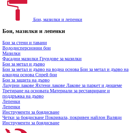
Бои, мазилки и лепенки
Бои, мазилки и лепенки
Бои за стени и тавани
Вододисперсионни бои
Мазилки
Фасадни мазилки
Грундове за мазилки
Бои за метал и дърво
Бои за метал и дърво на водна основа
Бои за метал и дърво на
алкидна основа
Спрей бои
Бои за защита на дърво
Лазурни лакове
Яхтени лакове
Лакове за паркет и дюшеме
Третиране на основата
Материали за реставриране и
поддръжка на дърво
Лепенки
Лепенки
Инструменти за боядисване
Четки за боядисване
Покривала, покривен найлон
Валяци
Инструменти за боядисване