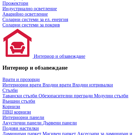
Прожектори
Индустриално осветление
Аварийно осветление
Соларни системи за ел. енергия
Соларни системи за покрив
Интериор и обзавеждане
Интериор и обзавеждане
Врати и прозорци
Интериорни врати
Входни врати
Входни изтривалки
Стълби
Тавански стълби
Обезопасителни прегради
Модулни стълби
Външни стълби
Корнизи
ПВЦ корнизи
Интериорни панели
Акустични панели
Дървени панели
Подови настилки
Ламиниран паркет
Масивен паркет
Аксесоари за ламиниран и