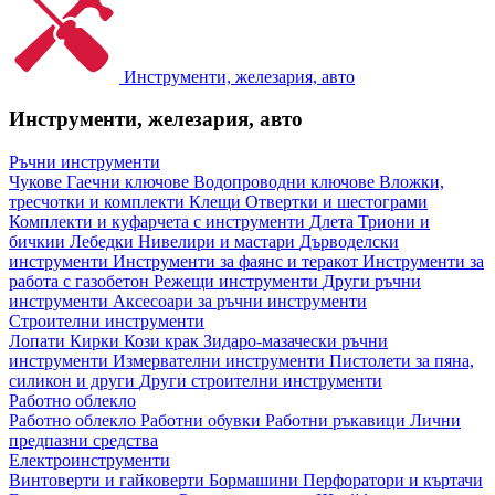
Инструменти, железария, авто
Инструменти, железария, авто
Ръчни инструменти
Чукове
Гаечни ключове
Водопроводни ключове
Вложки,
тресчотки и комплекти
Клещи
Отвертки и шестограми
Комплекти и куфарчета с инструменти
Длета
Триони и
бичкии
Лебедки
Нивелири и мастари
Дърводелски
инструменти
Инструменти за фаянс и теракот
Инструменти за
работа с газобетон
Режещи инструменти
Други ръчни
инструменти
Аксесоари за ръчни инструменти
Строителни инструменти
Лопати
Кирки
Кози крак
Зидаро-мазачески ръчни
инструменти
Измервателни инструменти
Пистолети за пяна,
силикон и други
Други строителни инструменти
Работно облекло
Работно облекло
Работни обувки
Работни ръкавици
Лични
предпазни средства
Електроинструменти
Винтоверти и гайковерти
Бормашини
Перфоратори и къртачи