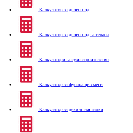
Калкулатор за двоен под
Калкулатор за двоен под за тераси
Калкулатори за сухо строителство
Калкулатор за фугиращи смеси
Калкулатор за декинг настилки