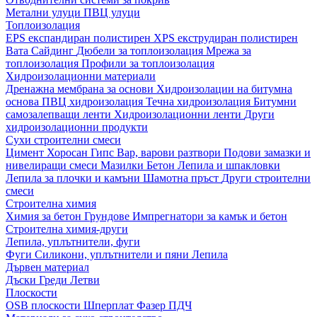
Метални улуци
ПВЦ улуци
Топлоизолация
EPS експандиран полистирен
XPS екструдиран полистирен
Вата
Сайдинг
Дюбели за топлоизолация
Мрежа за
топлоизолация
Профили за топлоизолация
Хидроизолационни материали
Дренажна мембрана за основи
Хидроизолации на битумна
основа
ПВЦ хидроизолация
Течна хидроизолация
Битумни
самозалепващи ленти
Хидроизолационни ленти
Други
хидроизолационни продукти
Сухи строителни смеси
Цимент
Хоросан
Гипс
Вар, варови разтвори
Подови замазки и
нивелиращи смеси
Мазилки
Бетон
Лепила и шпакловки
Лепила за плочки и камъни
Шамотна пръст
Други строителни
смеси
Строителна химия
Химия за бетон
Грундове
Импрегнатори за камък и бетон
Строителна химия-други
Лепила, уплътнители, фуги
Фуги
Силикони, уплътнители и пяни
Лепила
Дървен материал
Дъски
Греди
Летви
Плоскости
OSB плоскости
Шперплат
Фазер
ПДЧ