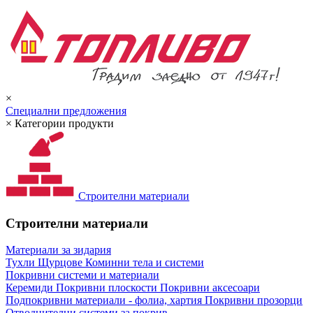
×
Специални предложения
×
Категории продукти
Строителни материали
Строителни материали
Материали за зидария
Тухли
Щурцове
Коминни тела и системи
Покривни системи и материали
Керемиди
Покривни плоскости
Покривни аксесоари
Подпокривни материали - фолиа, хартия
Покривни прозорци
Отводнителни системи за покрив