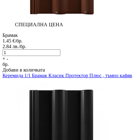
СПЕЦИАЛНА ЦЕНА
Брамак
1.45
€/бр.
2.84
лв./бр.
+
-
бр.
Добави в количката
Керемида 1/1
Брамак Класик Протектор Плюс , тъмно кафяв