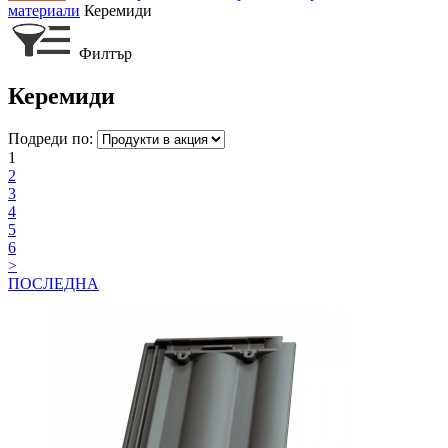
материали
Керемиди
Филтър
Керемиди
Подреди по:
1
2
3
4
5
6
>
ПОСЛЕДНА