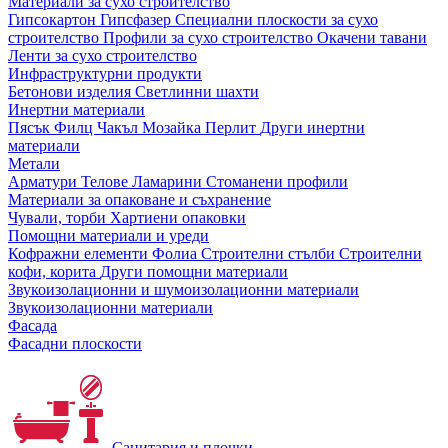
Материали за сухо строителство
Гипсокартон
Гипсфазер
Специални плоскости за сухо
строителство
Профили за сухо строителство
Окачени тавани
Ленти за сухо строителство
Инфраструктурни продукти
Бетонови изделия
Светлинни шахти
Инертни материали
Пясък
Филц
Чакъл
Мозайкa
Перлит
Други инертни
материали
Метали
Арматури
Телове
Ламарини
Стоманени профили
Материали за опаковане и съхранение
Чували, торби
Хартиени опаковки
Помощни материали и уреди
Кофражни елементи
Фолиа
Строителни стълби
Строителни
кофи, корита
Други помощни материали
Звукоизолационни и шумоизолационни материали
Звукоизолационни материали
Фасада
Фасадни плоскости
Санитария и плочки