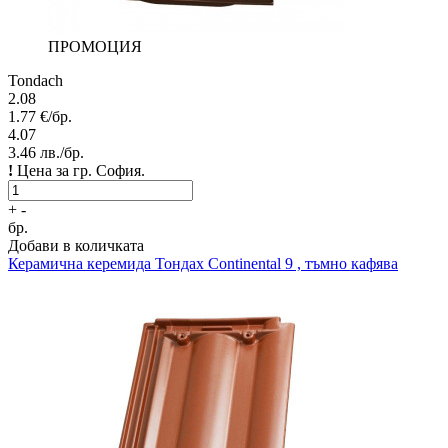
ПРОМОЦИЯ
Tondach
2.08
1.77
€/бр.
4.07
3.46
лв./бр.
!
Цена за гр. София.
+
-
бр.
Добави в количката
Керамична керемида
Тондах Continental 9 , тъмно кафява