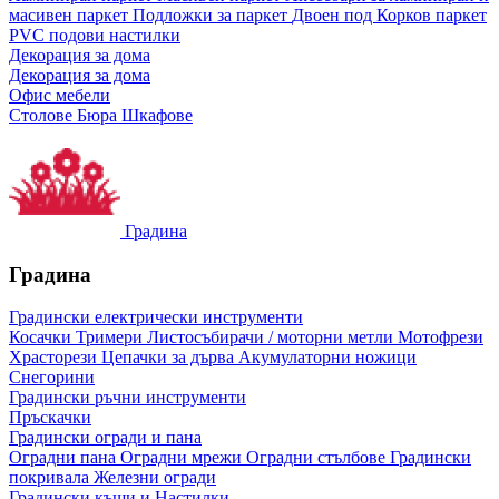
масивен паркет
Подложки за паркет
Двоен под
Корков паркет
PVC подови настилки
Декорация за дома
Декорация за дома
Офис мебели
Столове
Бюра
Шкафове
Градина
Градина
Градински електрически инструменти
Косачки
Тримери
Листосъбирачи / моторни метли
Мотофрези
Храсторези
Цепачки за дърва
Акумулаторни ножици
Снегорини
Градински ръчни инструменти
Пръскачки
Градински огради и пана
Оградни пана
Оградни мрежи
Оградни стълбове
Градински
покривала
Железни огради
Градински къщи и Настилки