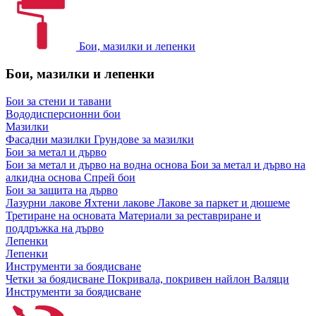
Бои, мазилки и лепенки
Бои, мазилки и лепенки
Бои за стени и тавани
Вододисперсионни бои
Мазилки
Фасадни мазилки
Грундове за мазилки
Бои за метал и дърво
Бои за метал и дърво на водна основа
Бои за метал и дърво на
алкидна основа
Спрей бои
Бои за защита на дърво
Лазурни лакове
Яхтени лакове
Лакове за паркет и дюшеме
Третиране на основата
Материали за реставриране и
поддръжка на дърво
Лепенки
Лепенки
Инструменти за боядисване
Четки за боядисване
Покривала, покривен найлон
Валяци
Инструменти за боядисване