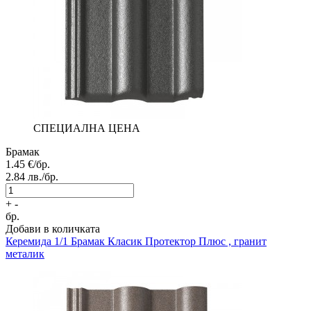
СПЕЦИАЛНА ЦЕНА
Брамак
1.45
€/бр.
2.84
лв./бр.
+
-
бр.
Добави в количката
Керемида 1/1
Брамак Класик Протектор Плюс , гранит
металик