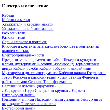
Електро и осветление
Кабели
Кабели на метър
Удължители и кабелни макари
Удължители и кабелни макари
Разклонители
Разклонители
Серии ключове и контакти
Ключове и контакти за вграждане
Ключове и контакти за
външен монтаж
Електропринадлежности
Предпазители, апартаментни табла
Щекери и куплунги
Клеми, лустерклеми
Фасонки
Изолирбанд, термосвиваем
шлаух
Кабелни скоби
Кабелни обувки и накрайници
Мултицети и др. ел.инструменти
Кабелни канали
Гофрирани
тръби
Конзоли и разклонителни кутии
Звънци
Фенери и
работни лампи
Сензори
Трансформатори
Светлинни източници(крушки)
ЛЕД крушки
Пури
Специални крушки
ЛЕД ленти
Интериорни лампи
Плафони и аплици
Настолни лампи
Лампи за баня
Луни за
вграждане
Осветителни панели
Екстериорни лампи