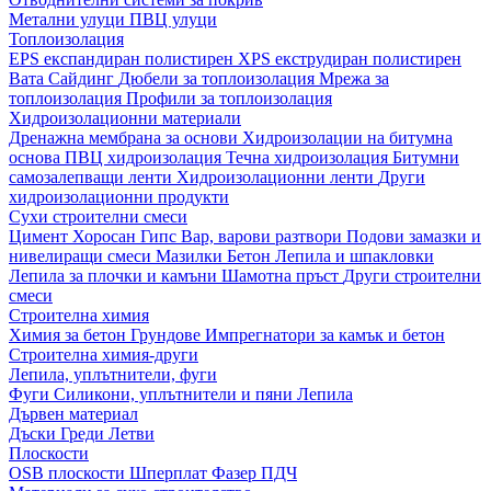
Метални улуци
ПВЦ улуци
Топлоизолация
EPS експандиран полистирен
XPS екструдиран полистирен
Вата
Сайдинг
Дюбели за топлоизолация
Мрежа за
топлоизолация
Профили за топлоизолация
Хидроизолационни материали
Дренажна мембрана за основи
Хидроизолации на битумна
основа
ПВЦ хидроизолация
Течна хидроизолация
Битумни
самозалепващи ленти
Хидроизолационни ленти
Други
хидроизолационни продукти
Сухи строителни смеси
Цимент
Хоросан
Гипс
Вар, варови разтвори
Подови замазки и
нивелиращи смеси
Мазилки
Бетон
Лепила и шпакловки
Лепила за плочки и камъни
Шамотна пръст
Други строителни
смеси
Строителна химия
Химия за бетон
Грундове
Импрегнатори за камък и бетон
Строителна химия-други
Лепила, уплътнители, фуги
Фуги
Силикони, уплътнители и пяни
Лепила
Дървен материал
Дъски
Греди
Летви
Плоскости
OSB плоскости
Шперплат
Фазер
ПДЧ