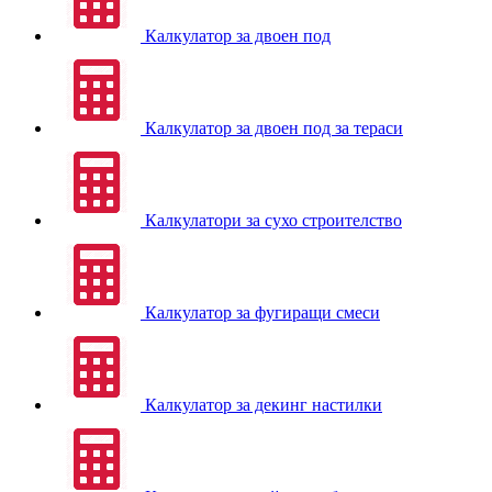
Калкулатор за двоен под
Калкулатор за двоен под за тераси
Калкулатори за сухо строителство
Калкулатор за фугиращи смеси
Калкулатор за декинг настилки