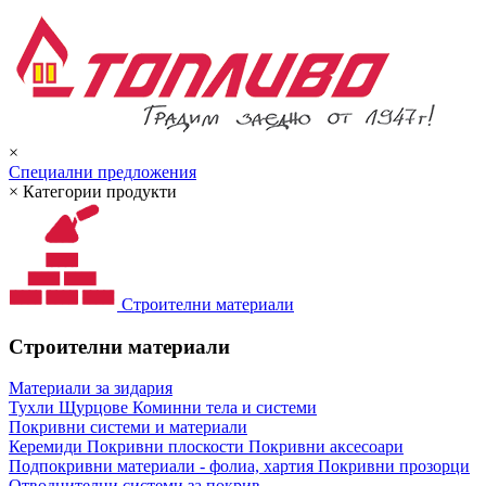
×
Специални предложения
×
Категории продукти
Строителни материали
Строителни материали
Материали за зидария
Тухли
Щурцове
Коминни тела и системи
Покривни системи и материали
Керемиди
Покривни плоскости
Покривни аксесоари
Подпокривни материали - фолиа, хартия
Покривни прозорци
Отводнителни системи за покрив