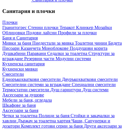
Санитария и плочки
Плочки
Гранитогрес
Стенни плочки
Теракот
Клинкер
Мозайки
Облицовки
Подови лайсни
Профили за плочки
Баня и Санитария
Мивки за баня
Пиедестали за мивка
Тоалетни чинии
Бидета
Писоари
Казанчета
Моноблокове
Поддушови корита
Душкабини
Паравани
Седалки за тоалетна
Структури за
вграждане
Резервни части
Модулни системи
Кухненска санитария
Кухненски мивки
Смесители
Едноръкохваткови смесители
Двуръкохваткови смесители
Смесителни системи за вграждане
Специални смесители
Термостатни смесители
Душ гарнитури
Душ системи
Аксесоари за душове
Мебели за баня, огледала
Шкафове за баня
Аксесоари за баня
Четки за тоалетна
Полици за баня
Стойки и закачалки за
хавлии
Държач за тоалетна хартия
Чаши, Сапунерки и
дозатори
Комплект готови серии за баня
Други аксесоари за