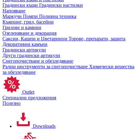
Градински къщи
Градински настилки
Напояване
Маркучи
Помпи
Поливна техника
Къмпинг, грил, басейни
Грилове и камини
Озеленяване и декорация
Саксии, Кашпи и Цветарници
Торове, препарати, защита
Декоративни камъни
Градински артикули
Други градински артикули
Снегопочистване и обезледяване
Ръчни инструменти за снегопочистване
Химически вещества
за обезледяване
Outlet
Специални предложения
Полезно
Downloads