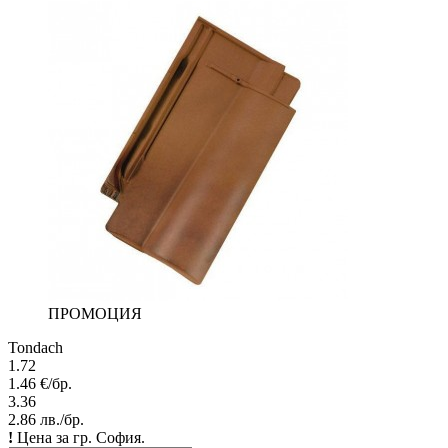
ПРОМОЦИЯ
Tondach
1.72
1.46
€/бр.
3.36
2.86
лв./бр.
!
Цена за гр. София.