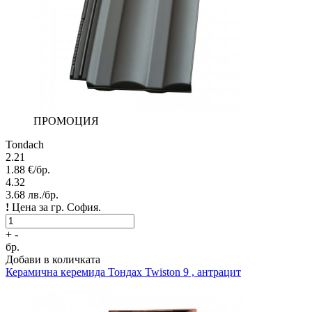
ПРОМОЦИЯ
Tondach
2.21
1.88
€/бр.
4.32
3.68
лв./бр.
!
Цена за гр. София.
+
-
бр.
Добави в количката
Керамична керемида
Тондах Twiston 9 , антрацит