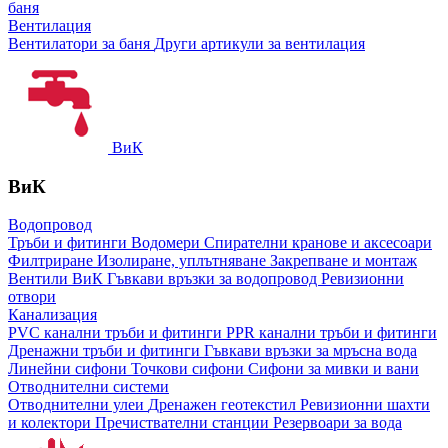
баня
Вентилация
Вентилатори за баня
Други артикули за вентилация
ВиК
ВиК
Водопровод
Тръби и фитинги
Водомери
Спирателни кранове и аксесоари
Филтриране
Изолиране, уплътняване
Закрепване и монтаж
Вентили ВиК
Гъвкави връзки за водопровод
Ревизионни
отвори
Канализация
PVC канални тръби и фитинги
PPR канални тръби и фитинги
Дренажни тръби и фитинги
Гъвкави връзки за мръсна вода
Линейни сифони
Точкови сифони
Сифони за мивки и вани
Отводнителни системи
Отводнителни улеи
Дренажен геотекстил
Ревизионни шахти
и колектори
Пречиствателни станции
Резервоари за вода