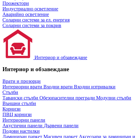
Прожектори
Индустриално осветление
Аварийно осветление
Соларни системи за ел. енергия
Соларни системи за покрив
Интериор и обзавеждане
Интериор и обзавеждане
Врати и прозорци
Интериорни врати
Входни врати
Входни изтривалки
Стълби
Тавански стълби
Обезопасителни прегради
Модулни стълби
Външни стълби
Корнизи
ПВЦ корнизи
Интериорни панели
Акустични панели
Дървени панели
Подови настилки
Ламиниран паркет
Масивен паркет
Аксесоари за ламиниран и