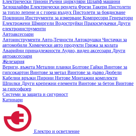
Електрически триони
Ръчни циркуляри
Шлайф машини
Ъглошлайфи
Електрически рендета
Фрези
Такери
Пистолети
за топло лепене и с горещ въздух
Пистолети за боядисване
Поялници
Инструменти за измерване
Компресори
Генератори
Електрожени
Шмиргели
Водоструйки
Прахосмукачки
Други
електроинструменти
Автоаксесоари
Автоинструменти
Авто-Течности
Автокрушки
Чистачки за
автомобили
Химически авто продукти
Грижа за колата
Аварийни принадлежности
Аудио, видео аксесоари
Други
автоаксесоари
Железария
Вериги, въжета
Метални планки
Болтове
Гайки
Винтове за
гипсокартон
Винтове за метал
Винтове за дърво
Дюбели
Кабелни връзки
Пирони
Нитове
Монтажни комплекти
Шпилки
Други крепежни елементи
Винтове за бетон
Винтове
за гипсофазер
Системи за защита и сигурност
Катинари
Електро и осветление