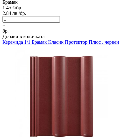
Брамак
1.45
€/бр.
2.84
лв./бр.
+
-
бр.
Добави в количката
Керемида 1/1
Брамак Класик Протектор Плюс , червен