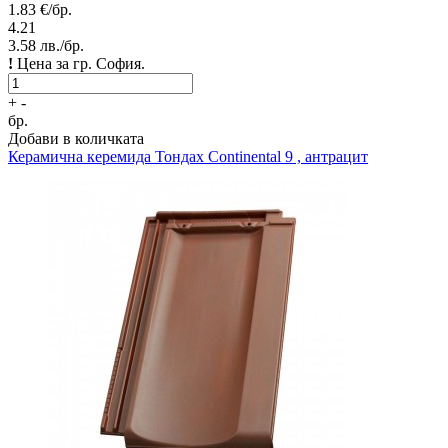
1.83
€/бр.
4.21
3.58
лв./бр.
!
Цена за гр. София.
+
-
бр.
Добави в количката
Керамична керемида
Тондах Continental 9 , антрацит