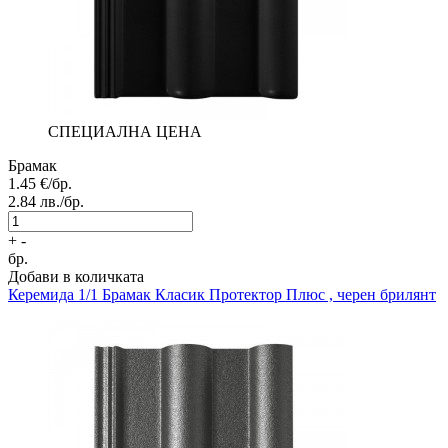
СПЕЦИАЛНА ЦЕНА
Брамак
1.45
€/бр.
2.84
лв./бр.
+
-
бр.
Добави в количката
Керемида 1/1
Брамак Класик Протектор Плюс , черен брилянт