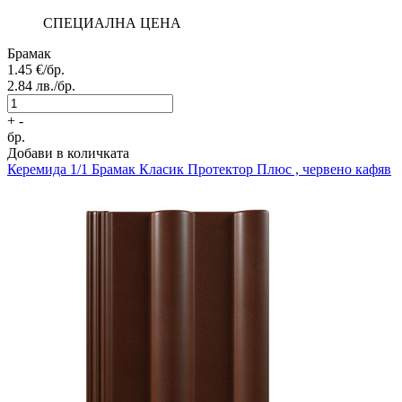
СПЕЦИАЛНА ЦЕНА
Брамак
1.45
€/бр.
2.84
лв./бр.
+
-
бр.
Добави в количката
Керемида 1/1
Брамак Класик Протектор Плюс , червено кафяв