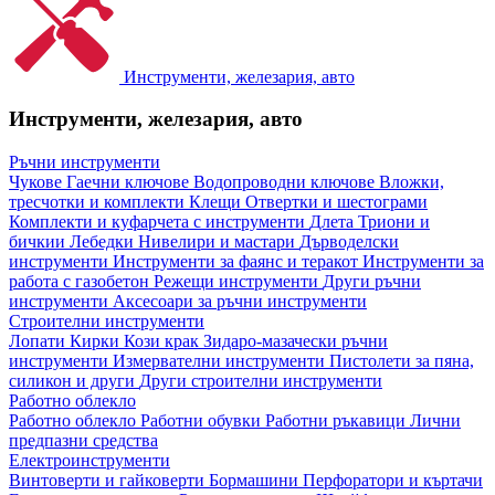
Инструменти, железария, авто
Инструменти, железария, авто
Ръчни инструменти
Чукове
Гаечни ключове
Водопроводни ключове
Вложки,
тресчотки и комплекти
Клещи
Отвертки и шестограми
Комплекти и куфарчета с инструменти
Длета
Триони и
бичкии
Лебедки
Нивелири и мастари
Дърводелски
инструменти
Инструменти за фаянс и теракот
Инструменти за
работа с газобетон
Режещи инструменти
Други ръчни
инструменти
Аксесоари за ръчни инструменти
Строителни инструменти
Лопати
Кирки
Кози крак
Зидаро-мазачески ръчни
инструменти
Измервателни инструменти
Пистолети за пяна,
силикон и други
Други строителни инструменти
Работно облекло
Работно облекло
Работни обувки
Работни ръкавици
Лични
предпазни средства
Електроинструменти
Винтоверти и гайковерти
Бормашини
Перфоратори и къртачи