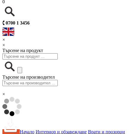
0
🕻
0700 1 3456
×
×
Търсене на продукт
Търсене на производител
×
Начало
Интериор и обзавеждане
Врати и прозорци