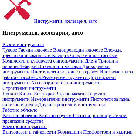
Инструменти, железария, авто
Инструменти, железария, авто
Ръчни инструменти
Чукове
Гаечни ключове
Водопроводни ключове
Вложки,
тресчотки и комплекти
Клещи
Отвертки и шестограми
Комплекти и куфарчета с инструменти
Длета
Триони и
бичкии
Лебедки
Нивелири и мастари
Дърводелски
инструменти
Инструменти за фаянс и теракот
Инструменти за
работа с газобетон
Режещи инструменти
Други ръчни
инструменти
Аксесоари за ръчни инструменти
Строителни инструменти
Лопати
Кирки
Кози крак
Зидаро-мазачески ръчни
инструменти
Измервателни инструменти
Пистолети за пяна,
силикон и други
Други строителни инструменти
Работно облекло
Работно облекло
Работни обувки
Работни ръкавици
Лични
предпазни средства
Електроинструменти
Винтоверти и гайковерти
Бормашини
Перфоратори и къртачи