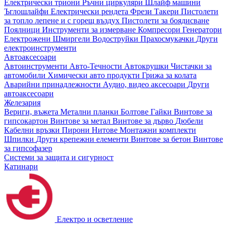
Електрически триони
Ръчни циркуляри
Шлайф машини
Ъглошлайфи
Електрически рендета
Фрези
Такери
Пистолети
за топло лепене и с горещ въздух
Пистолети за боядисване
Поялници
Инструменти за измерване
Компресори
Генератори
Електрожени
Шмиргели
Водоструйки
Прахосмукачки
Други
електроинструменти
Автоаксесоари
Автоинструменти
Авто-Течности
Автокрушки
Чистачки за
автомобили
Химически авто продукти
Грижа за колата
Аварийни принадлежности
Аудио, видео аксесоари
Други
автоаксесоари
Железария
Вериги, въжета
Метални планки
Болтове
Гайки
Винтове за
гипсокартон
Винтове за метал
Винтове за дърво
Дюбели
Кабелни връзки
Пирони
Нитове
Монтажни комплекти
Шпилки
Други крепежни елементи
Винтове за бетон
Винтове
за гипсофазер
Системи за защита и сигурност
Катинари
Електро и осветление