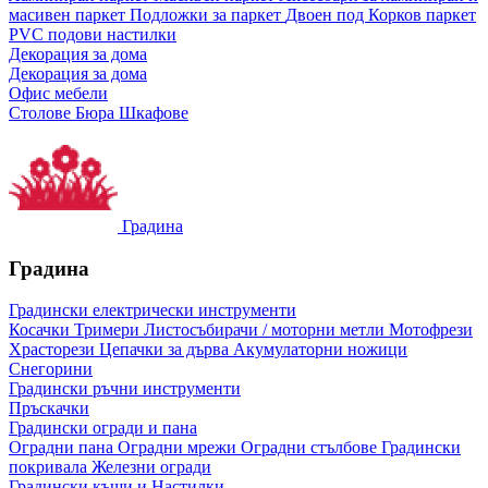
масивен паркет
Подложки за паркет
Двоен под
Корков паркет
PVC подови настилки
Декорация за дома
Декорация за дома
Офис мебели
Столове
Бюра
Шкафове
Градина
Градина
Градински електрически инструменти
Косачки
Тримери
Листосъбирачи / моторни метли
Мотофрези
Храсторези
Цепачки за дърва
Акумулаторни ножици
Снегорини
Градински ръчни инструменти
Пръскачки
Градински огради и пана
Оградни пана
Оградни мрежи
Оградни стълбове
Градински
покривала
Железни огради
Градински къщи и Настилки