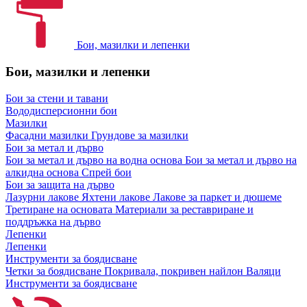
Бои, мазилки и лепенки
Бои, мазилки и лепенки
Бои за стени и тавани
Вододисперсионни бои
Мазилки
Фасадни мазилки
Грундове за мазилки
Бои за метал и дърво
Бои за метал и дърво на водна основа
Бои за метал и дърво на
алкидна основа
Спрей бои
Бои за защита на дърво
Лазурни лакове
Яхтени лакове
Лакове за паркет и дюшеме
Третиране на основата
Материали за реставриране и
поддръжка на дърво
Лепенки
Лепенки
Инструменти за боядисване
Четки за боядисване
Покривала, покривен найлон
Валяци
Инструменти за боядисване