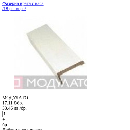
Фазерна врата с каса
/
18
размера/
МОДУЛАТО
17.11
€/бр.
33.46
лв./бр.
+
-
бр.
Добави в количката