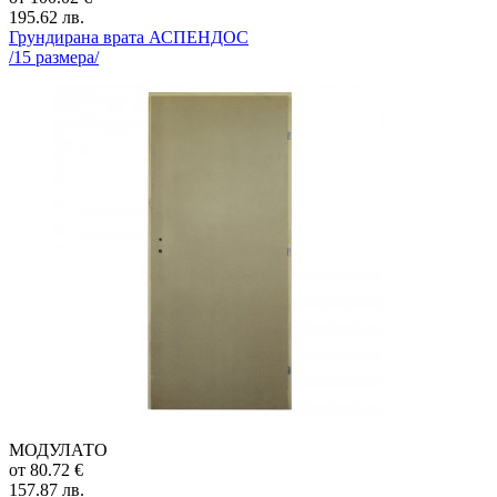
195.62
лв.
Грундирана врата
АСПЕНДОС
/
15
размера/
МОДУЛАТО
от
80.72
€
157.87
лв.