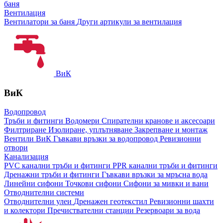
баня
Вентилация
Вентилатори за баня
Други артикули за вентилация
ВиК
ВиК
Водопровод
Тръби и фитинги
Водомери
Спирателни кранове и аксесоари
Филтриране
Изолиране, уплътняване
Закрепване и монтаж
Вентили ВиК
Гъвкави връзки за водопровод
Ревизионни
отвори
Канализация
PVC канални тръби и фитинги
PPR канални тръби и фитинги
Дренажни тръби и фитинги
Гъвкави връзки за мръсна вода
Линейни сифони
Точкови сифони
Сифони за мивки и вани
Отводнителни системи
Отводнителни улеи
Дренажен геотекстил
Ревизионни шахти
и колектори
Пречиствателни станции
Резервоари за вода