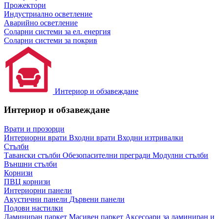
Прожектори
Индустриално осветление
Аварийно осветление
Соларни системи за ел. енергия
Соларни системи за покрив
Интериор и обзавеждане
Интериор и обзавеждане
Врати и прозорци
Интериорни врати
Входни врати
Входни изтривалки
Стълби
Тавански стълби
Обезопасителни прегради
Модулни стълби
Външни стълби
Корнизи
ПВЦ корнизи
Интериорни панели
Акустични панели
Дървени панели
Подови настилки
Ламиниран паркет
Масивен паркет
Аксесоари за ламиниран и