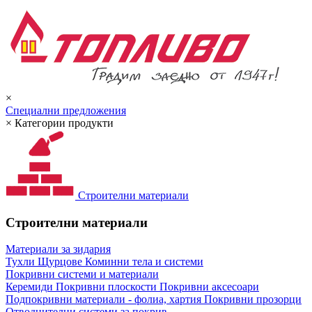
×
Специални предложения
×
Категории продукти
Строителни материали
Строителни материали
Материали за зидария
Тухли
Щурцове
Коминни тела и системи
Покривни системи и материали
Керемиди
Покривни плоскости
Покривни аксесоари
Подпокривни материали - фолиа, хартия
Покривни прозорци
Отводнителни системи за покрив