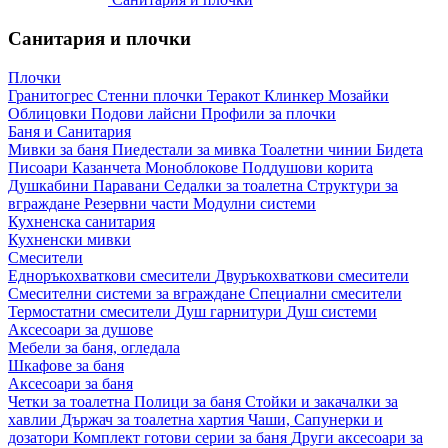
Санитария и плочки
Плочки
Гранитогрес
Стенни плочки
Теракот
Клинкер
Мозайки
Облицовки
Подови лайсни
Профили за плочки
Баня и Санитария
Мивки за баня
Пиедестали за мивка
Тоалетни чинии
Бидета
Писоари
Казанчета
Моноблокове
Поддушови корита
Душкабини
Паравани
Седалки за тоалетна
Структури за
вграждане
Резервни части
Модулни системи
Кухненска санитария
Кухненски мивки
Смесители
Едноръкохваткови смесители
Двуръкохваткови смесители
Смесителни системи за вграждане
Специални смесители
Термостатни смесители
Душ гарнитури
Душ системи
Аксесоари за душове
Мебели за баня, огледала
Шкафове за баня
Аксесоари за баня
Четки за тоалетна
Полици за баня
Стойки и закачалки за
хавлии
Държач за тоалетна хартия
Чаши, Сапунерки и
дозатори
Комплект готови серии за баня
Други аксесоари за