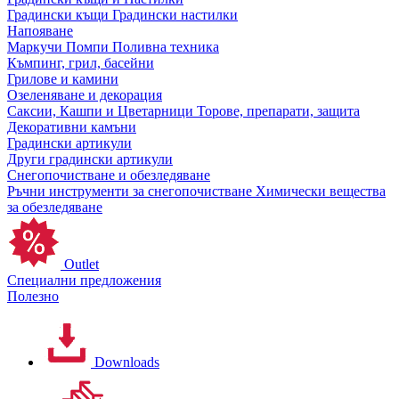
Градински къщи
Градински настилки
Напояване
Маркучи
Помпи
Поливна техника
Къмпинг, грил, басейни
Грилове и камини
Озеленяване и декорация
Саксии, Кашпи и Цветарници
Торове, препарати, защита
Декоративни камъни
Градински артикули
Други градински артикули
Снегопочистване и обезледяване
Ръчни инструменти за снегопочистване
Химически вещества
за обезледяване
Outlet
Специални предложения
Полезно
Downloads