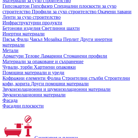
Материали за сухо строителство
Гипсокартон
Гипсфазер
Специални плоскости за сухо
строителство
Профили за сухо строителство
Окачени тавани
Ленти за сухо строителство
Инфраструктурни продукти
Бетонови изделия
Светлинни шахти
Инертни материали
Пясък
Филц
Чакъл
Мозайкa
Перлит
Други инертни
материали
Метали
Арматури
Телове
Ламарини
Стоманени профили
Материали за опаковане и съхранение
Чували, торби
Хартиени опаковки
Помощни материали и уреди
Кофражни елементи
Фолиа
Строителни стълби
Строителни
кофи, корита
Други помощни материали
Звукоизолационни и шумоизолационни материали
Звукоизолационни материали
Фасада
Фасадни плоскости
Санитария и плочки