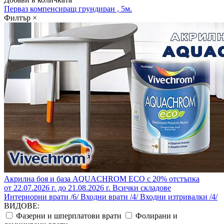
Перваз компенсиращ грундиран , 5м.
Филтър
×
Акрилна боя и база AQUACHROM ECO с 20% отстъпка
от 22.07.2026 г. до 21.08.2026 г.
Всички складове
Интериорни врати /6/
Входни врати /4/
Входни изтривалки /4/
ВИДОВЕ:
Фазерни и шперплатови врати
Фолирани и