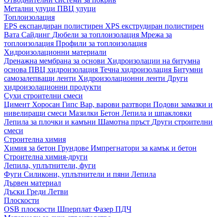
Метални улуци
ПВЦ улуци
Топлоизолация
EPS експандиран полистирен
XPS екструдиран полистирен
Вата
Сайдинг
Дюбели за топлоизолация
Мрежа за
топлоизолация
Профили за топлоизолация
Хидроизолационни материали
Дренажна мембрана за основи
Хидроизолации на битумна
основа
ПВЦ хидроизолация
Течна хидроизолация
Битумни
самозалепващи ленти
Хидроизолационни ленти
Други
хидроизолационни продукти
Сухи строителни смеси
Цимент
Хоросан
Гипс
Вар, варови разтвори
Подови замазки и
нивелиращи смеси
Мазилки
Бетон
Лепила и шпакловки
Лепила за плочки и камъни
Шамотна пръст
Други строителни
смеси
Строителна химия
Химия за бетон
Грундове
Импрегнатори за камък и бетон
Строителна химия-други
Лепила, уплътнители, фуги
Фуги
Силикони, уплътнители и пяни
Лепила
Дървен материал
Дъски
Греди
Летви
Плоскости
OSB плоскости
Шперплат
Фазер
ПДЧ