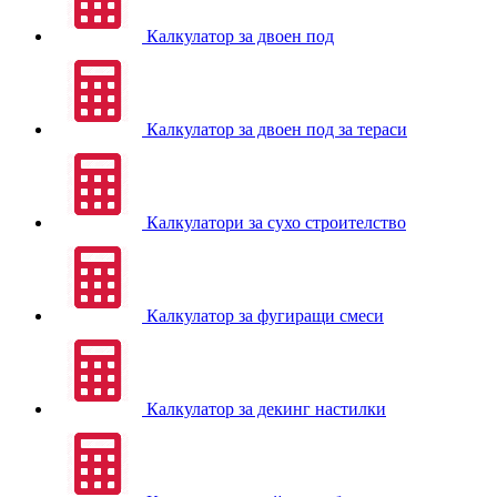
Калкулатор за двоен под
Калкулатор за двоен под за тераси
Калкулатори за сухо строителство
Калкулатор за фугиращи смеси
Калкулатор за декинг настилки