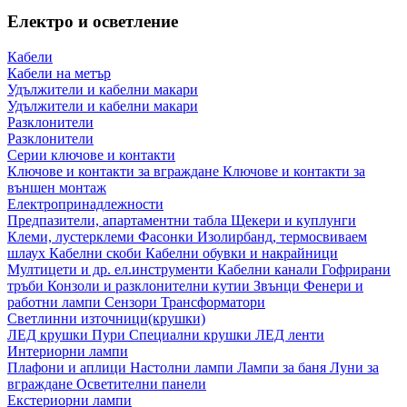
Електро и осветление
Кабели
Кабели на метър
Удължители и кабелни макари
Удължители и кабелни макари
Разклонители
Разклонители
Серии ключове и контакти
Ключове и контакти за вграждане
Ключове и контакти за
външен монтаж
Електропринадлежности
Предпазители, апартаментни табла
Щекери и куплунги
Клеми, лустерклеми
Фасонки
Изолирбанд, термосвиваем
шлаух
Кабелни скоби
Кабелни обувки и накрайници
Мултицети и др. ел.инструменти
Кабелни канали
Гофрирани
тръби
Конзоли и разклонителни кутии
Звънци
Фенери и
работни лампи
Сензори
Трансформатори
Светлинни източници(крушки)
ЛЕД крушки
Пури
Специални крушки
ЛЕД ленти
Интериорни лампи
Плафони и аплици
Настолни лампи
Лампи за баня
Луни за
вграждане
Осветителни панели
Екстериорни лампи