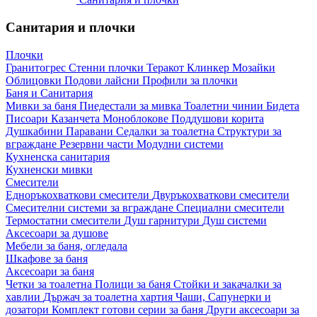
Санитария и плочки
Плочки
Гранитогрес
Стенни плочки
Теракот
Клинкер
Мозайки
Облицовки
Подови лайсни
Профили за плочки
Баня и Санитария
Мивки за баня
Пиедестали за мивка
Тоалетни чинии
Бидета
Писоари
Казанчета
Моноблокове
Поддушови корита
Душкабини
Паравани
Седалки за тоалетна
Структури за
вграждане
Резервни части
Модулни системи
Кухненска санитария
Кухненски мивки
Смесители
Едноръкохваткови смесители
Двуръкохваткови смесители
Смесителни системи за вграждане
Специални смесители
Термостатни смесители
Душ гарнитури
Душ системи
Аксесоари за душове
Мебели за баня, огледала
Шкафове за баня
Аксесоари за баня
Четки за тоалетна
Полици за баня
Стойки и закачалки за
хавлии
Държач за тоалетна хартия
Чаши, Сапунерки и
дозатори
Комплект готови серии за баня
Други аксесоари за