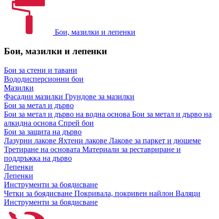
Бои, мазилки и лепенки
Бои, мазилки и лепенки
Бои за стени и тавани
Вододисперсионни бои
Мазилки
Фасадни мазилки
Грундове за мазилки
Бои за метал и дърво
Бои за метал и дърво на водна основа
Бои за метал и дърво на
алкидна основа
Спрей бои
Бои за защита на дърво
Лазурни лакове
Яхтени лакове
Лакове за паркет и дюшеме
Третиране на основата
Материали за реставриране и
поддръжка на дърво
Лепенки
Лепенки
Инструменти за боядисване
Четки за боядисване
Покривала, покривен найлон
Валяци
Инструменти за боядисване