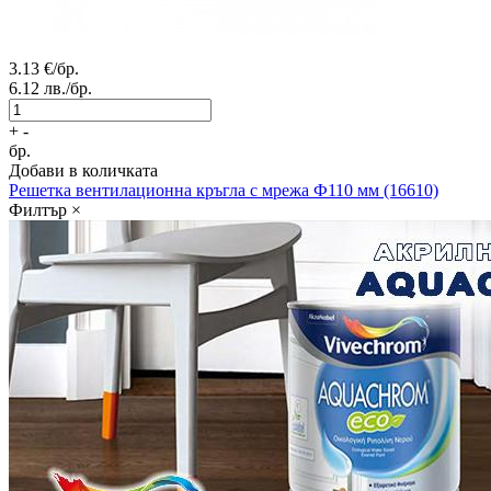
3.13
€/бр.
6.12
лв./бр.
+
-
бр.
Добави в количката
Решетка вентилационна кръгла с мрежа Ф110 мм (16610)
Филтър
×