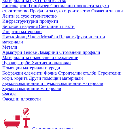
Материали за сухо строителство
Гипсокартон
Гипсфазер
Специални плоскости за сухо
строителство
Профили за сухо строителство
Окачени тавани
Ленти за сухо строителство
Инфраструктурни продукти
Бетонови изделия
Светлинни шахти
Инертни материали
Пясък
Филц
Чакъл
Мозайкa
Перлит
Други инертни
материали
Метали
Арматури
Телове
Ламарини
Стоманени профили
Материали за опаковане и съхранение
Чували, торби
Хартиени опаковки
Помощни материали и уреди
Кофражни елементи
Фолиа
Строителни стълби
Строителни
кофи, корита
Други помощни материали
Звукоизолационни и шумоизолационни материали
Звукоизолационни материали
Фасада
Фасадни плоскости
Санитария и плочки