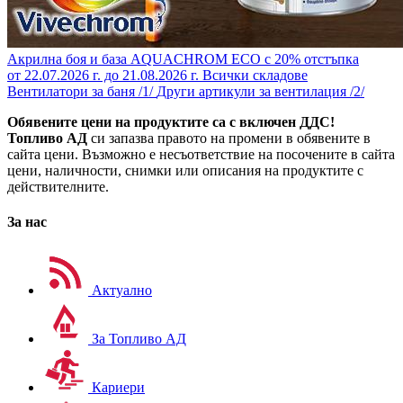
Акрилна боя и база AQUACHROM ECO с 20% отстъпка
от 22.07.2026 г. до 21.08.2026 г.
Всички складове
Вентилатори за баня /1/
Други артикули за вентилация /2/
Обявените цени на продуктите са с включен ДДС!
Топливо АД
си запазва правото на промени в обявените в
сайта цени. Възможно е несъответствие на посочените в сайта
цени, наличности, снимки или описания на продуктите с
действителните.
За нас
Актуално
За Топливо АД
Кариери