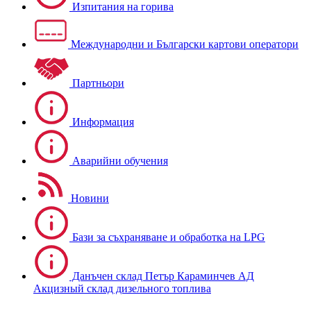
Изпитания на горива
Международни и Български картови оператори
Партньори
Информация
Аварийни обучения
Новини
Бази за съхраняване и обработка на LPG
Данъчен склад Петър Караминчев АД
Акцизный склад дизельного топлива