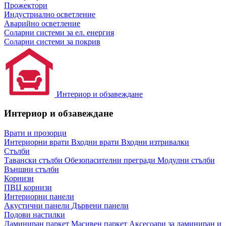
Прожектори
Индустриално осветление
Аварийно осветление
Соларни системи за ел. енергия
Соларни системи за покрив
Интериор и обзавеждане
Интериор и обзавеждане
Врати и прозорци
Интериорни врати
Входни врати
Входни изтривалки
Стълби
Тавански стълби
Обезопасителни прегради
Модулни стълби
Външни стълби
Корнизи
ПВЦ корнизи
Интериорни панели
Акустични панели
Дървени панели
Подови настилки
Ламиниран паркет
Масивен паркет
Аксесоари за ламиниран и