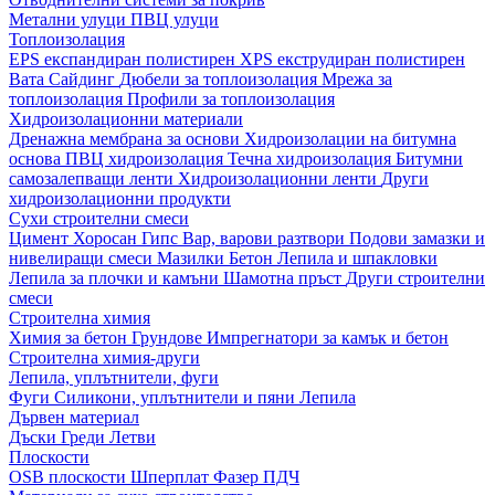
Метални улуци
ПВЦ улуци
Топлоизолация
EPS експандиран полистирен
XPS екструдиран полистирен
Вата
Сайдинг
Дюбели за топлоизолация
Мрежа за
топлоизолация
Профили за топлоизолация
Хидроизолационни материали
Дренажна мембрана за основи
Хидроизолации на битумна
основа
ПВЦ хидроизолация
Течна хидроизолация
Битумни
самозалепващи ленти
Хидроизолационни ленти
Други
хидроизолационни продукти
Сухи строителни смеси
Цимент
Хоросан
Гипс
Вар, варови разтвори
Подови замазки и
нивелиращи смеси
Мазилки
Бетон
Лепила и шпакловки
Лепила за плочки и камъни
Шамотна пръст
Други строителни
смеси
Строителна химия
Химия за бетон
Грундове
Импрегнатори за камък и бетон
Строителна химия-други
Лепила, уплътнители, фуги
Фуги
Силикони, уплътнители и пяни
Лепила
Дървен материал
Дъски
Греди
Летви
Плоскости
OSB плоскости
Шперплат
Фазер
ПДЧ