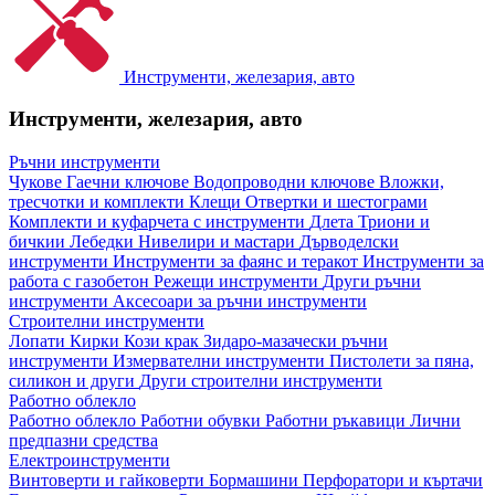
Инструменти, железария, авто
Инструменти, железария, авто
Ръчни инструменти
Чукове
Гаечни ключове
Водопроводни ключове
Вложки,
тресчотки и комплекти
Клещи
Отвертки и шестограми
Комплекти и куфарчета с инструменти
Длета
Триони и
бичкии
Лебедки
Нивелири и мастари
Дърводелски
инструменти
Инструменти за фаянс и теракот
Инструменти за
работа с газобетон
Режещи инструменти
Други ръчни
инструменти
Аксесоари за ръчни инструменти
Строителни инструменти
Лопати
Кирки
Кози крак
Зидаро-мазачески ръчни
инструменти
Измервателни инструменти
Пистолети за пяна,
силикон и други
Други строителни инструменти
Работно облекло
Работно облекло
Работни обувки
Работни ръкавици
Лични
предпазни средства
Електроинструменти
Винтоверти и гайковерти
Бормашини
Перфоратори и къртачи