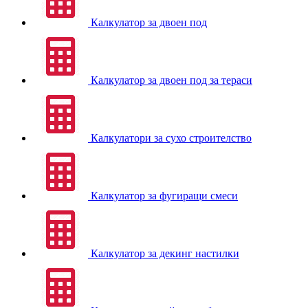
Калкулатор за двоен под
Калкулатор за двоен под за тераси
Калкулатори за сухо строителство
Калкулатор за фугиращи смеси
Калкулатор за декинг настилки