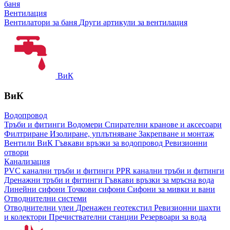
баня
Вентилация
Вентилатори за баня
Други артикули за вентилация
ВиК
ВиК
Водопровод
Тръби и фитинги
Водомери
Спирателни кранове и аксесоари
Филтриране
Изолиране, уплътняване
Закрепване и монтаж
Вентили ВиК
Гъвкави връзки за водопровод
Ревизионни
отвори
Канализация
PVC канални тръби и фитинги
PPR канални тръби и фитинги
Дренажни тръби и фитинги
Гъвкави връзки за мръсна вода
Линейни сифони
Точкови сифони
Сифони за мивки и вани
Отводнителни системи
Отводнителни улеи
Дренажен геотекстил
Ревизионни шахти
и колектори
Пречиствателни станции
Резервоари за вода