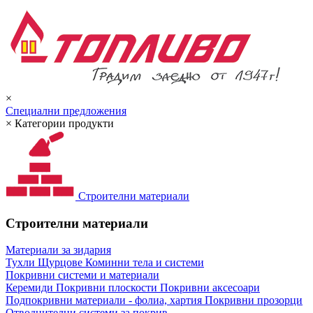
×
Специални предложения
×
Категории продукти
Строителни материали
Строителни материали
Материали за зидария
Тухли
Щурцове
Коминни тела и системи
Покривни системи и материали
Керемиди
Покривни плоскости
Покривни аксесоари
Подпокривни материали - фолиа, хартия
Покривни прозорци
Отводнителни системи за покрив