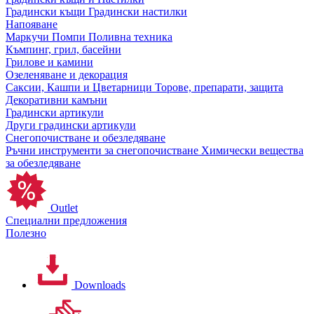
Градински къщи
Градински настилки
Напояване
Маркучи
Помпи
Поливна техника
Къмпинг, грил, басейни
Грилове и камини
Озеленяване и декорация
Саксии, Кашпи и Цветарници
Торове, препарати, защита
Декоративни камъни
Градински артикули
Други градински артикули
Снегопочистване и обезледяване
Ръчни инструменти за снегопочистване
Химически вещества
за обезледяване
Outlet
Специални предложения
Полезно
Downloads