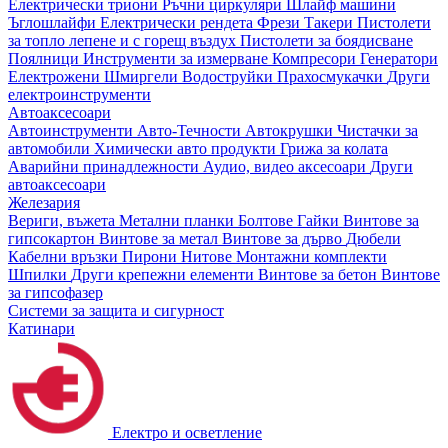
Електрически триони
Ръчни циркуляри
Шлайф машини
Ъглошлайфи
Електрически рендета
Фрези
Такери
Пистолети
за топло лепене и с горещ въздух
Пистолети за боядисване
Поялници
Инструменти за измерване
Компресори
Генератори
Електрожени
Шмиргели
Водоструйки
Прахосмукачки
Други
електроинструменти
Автоаксесоари
Автоинструменти
Авто-Течности
Автокрушки
Чистачки за
автомобили
Химически авто продукти
Грижа за колата
Аварийни принадлежности
Аудио, видео аксесоари
Други
автоаксесоари
Железария
Вериги, въжета
Метални планки
Болтове
Гайки
Винтове за
гипсокартон
Винтове за метал
Винтове за дърво
Дюбели
Кабелни връзки
Пирони
Нитове
Монтажни комплекти
Шпилки
Други крепежни елементи
Винтове за бетон
Винтове
за гипсофазер
Системи за защита и сигурност
Катинари
Електро и осветление