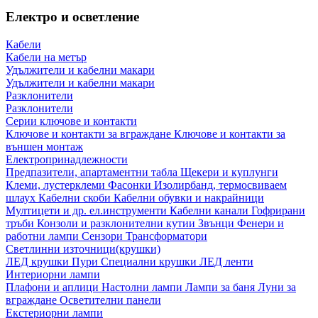
Електро и осветление
Кабели
Кабели на метър
Удължители и кабелни макари
Удължители и кабелни макари
Разклонители
Разклонители
Серии ключове и контакти
Ключове и контакти за вграждане
Ключове и контакти за
външен монтаж
Електропринадлежности
Предпазители, апартаментни табла
Щекери и куплунги
Клеми, лустерклеми
Фасонки
Изолирбанд, термосвиваем
шлаух
Кабелни скоби
Кабелни обувки и накрайници
Мултицети и др. ел.инструменти
Кабелни канали
Гофрирани
тръби
Конзоли и разклонителни кутии
Звънци
Фенери и
работни лампи
Сензори
Трансформатори
Светлинни източници(крушки)
ЛЕД крушки
Пури
Специални крушки
ЛЕД ленти
Интериорни лампи
Плафони и аплици
Настолни лампи
Лампи за баня
Луни за
вграждане
Осветителни панели
Екстериорни лампи