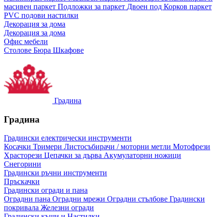
масивен паркет
Подложки за паркет
Двоен под
Корков паркет
PVC подови настилки
Декорация за дома
Декорация за дома
Офис мебели
Столове
Бюра
Шкафове
Градина
Градина
Градински електрически инструменти
Косачки
Тримери
Листосъбирачи / моторни метли
Мотофрези
Храсторези
Цепачки за дърва
Акумулаторни ножици
Снегорини
Градински ръчни инструменти
Пръскачки
Градински огради и пана
Оградни пана
Оградни мрежи
Оградни стълбове
Градински
покривала
Железни огради
Градински къщи и Настилки