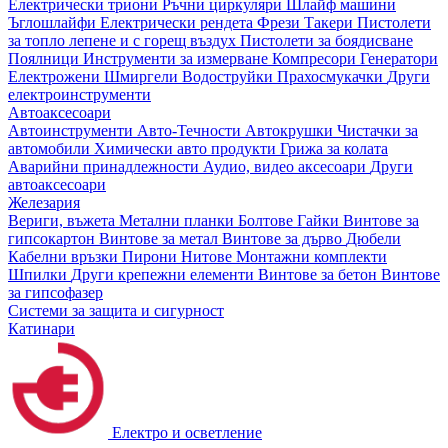
Електрически триони
Ръчни циркуляри
Шлайф машини
Ъглошлайфи
Електрически рендета
Фрези
Такери
Пистолети
за топло лепене и с горещ въздух
Пистолети за боядисване
Поялници
Инструменти за измерване
Компресори
Генератори
Електрожени
Шмиргели
Водоструйки
Прахосмукачки
Други
електроинструменти
Автоаксесоари
Автоинструменти
Авто-Течности
Автокрушки
Чистачки за
автомобили
Химически авто продукти
Грижа за колата
Аварийни принадлежности
Аудио, видео аксесоари
Други
автоаксесоари
Железария
Вериги, въжета
Метални планки
Болтове
Гайки
Винтове за
гипсокартон
Винтове за метал
Винтове за дърво
Дюбели
Кабелни връзки
Пирони
Нитове
Монтажни комплекти
Шпилки
Други крепежни елементи
Винтове за бетон
Винтове
за гипсофазер
Системи за защита и сигурност
Катинари
Електро и осветление