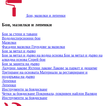
Бои, мазилки и лепенки
Бои, мазилки и лепенки
Бои за стени и тавани
Вододисперсионни бои
Мазилки
Фасадни мазилки
Грундове за мазилки
Бои за метал и дърво
Бои за метал и дърво на водна основа
Бои за метал и дърво на
алкидна основа
Спрей бои
Бои за защита на дърво
Лазурни лакове
Яхтени лакове
Лакове за паркет и дюшеме
Третиране на основата
Материали за реставриране и
поддръжка на дърво
Лепенки
Лепенки
Инструменти за боядисване
Четки за боядисване
Покривала, покривен найлон
Валяци
Инструменти за боядисване