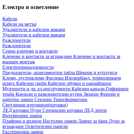
Електро и осветление
Кабели
Кабели на метър
Удължители и кабелни макари
Удължители и кабелни макари
Разклонители
Разклонители
Серии ключове и контакти
Ключове и контакти за вграждане
Ключове и контакти за
външен монтаж
Електропринадлежности
Предпазители, апартаментни табла
Щекери и куплунги
Клеми, лустерклеми
Фасонки
Изолирбанд, термосвиваем
шлаух
Кабелни скоби
Кабелни обувки и накрайници
Мултицети и др. ел.инструменти
Кабелни канали
Гофрирани
тръби
Конзоли и разклонителни кутии
Звънци
Фенери и
работни лампи
Сензори
Трансформатори
Светлинни източници(крушки)
ЛЕД крушки
Пури
Специални крушки
ЛЕД ленти
Интериорни лампи
Плафони и аплици
Настолни лампи
Лампи за баня
Луни за
вграждане
Осветителни панели
Екстериорни лампи