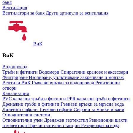
баня
Вентилация
Вентилатори за баня
Други артикули за вентилация
ВиК
ВиК
Водопровод
Тръби и фитинги
Водомери
Спирателни кранове и аксесоари
Филтриране
Изолиране, уплътняване
Закрепване и монтаж
Вентили ВиК
Гъвкави връзки за водопровод
Ревизионни
отвори
Канализация
PVC канални тръби и фитинги
PPR канални тръби и фитинги
Дренажни тръби и фитинги
Гъвкави връзки за мръсна вода
Линейни сифони
Точкови сифони
Сифони за мивки и вани
Отводнителни системи
Отводнителни улеи
Дренажен геотекстил
Ревизионни шахти
и колектори
Пречиствателни станции
Резервоари за вода