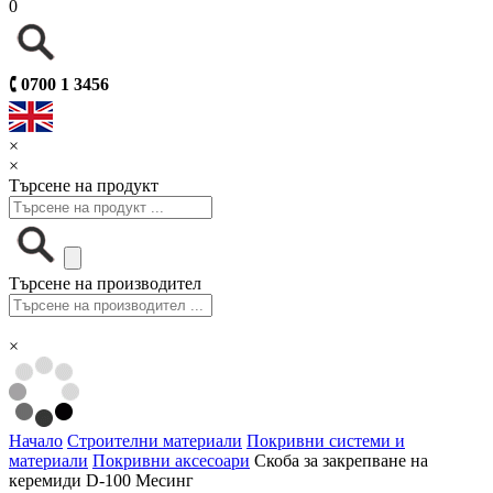
0
🕻
0700 1 3456
×
×
Търсене на продукт
Търсене на производител
×
Начало
Строителни материали
Покривни системи и
материали
Покривни аксесоари
Скоба за закрепване на
керемиди D-100 Месинг