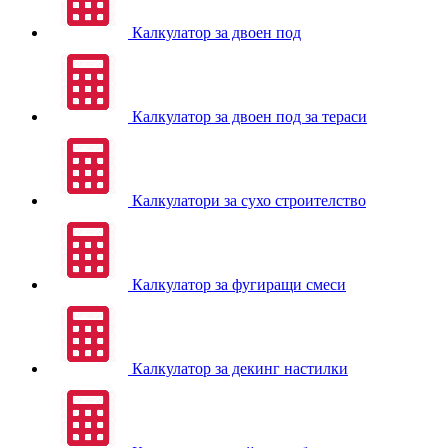
Калкулатор за двоен под
Калкулатор за двоен под за тераси
Калкулатори за сухо строителство
Калкулатор за фугиращи смеси
Калкулатор за декинг настилки