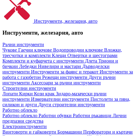
Инструменти, железария, авто
Инструменти, железария, авто
Ръчни инструменти
Чукове
Гаечни ключове
Водопроводни ключове
Вложки,
тресчотки и комплекти
Клещи
Отвертки и шестограми
Комплекти и куфарчета с инструменти
Длета
Триони и
бичкии
Лебедки
Нивелири и мастари
Дърводелски
инструменти
Инструменти за фаянс и теракот
Инструменти за
работа с газобетон
Режещи инструменти
Други ръчни
инструменти
Аксесоари за ръчни инструменти
Строителни инструменти
Лопати
Кирки
Кози крак
Зидаро-мазачески ръчни
инструменти
Измервателни инструменти
Пистолети за пяна,
силикон и други
Други строителни инструменти
Работно облекло
Работно облекло
Работни обувки
Работни ръкавици
Лични
предпазни средства
Електроинструменти
Винтоверти и гайковерти
Бормашини
Перфоратори и къртачи