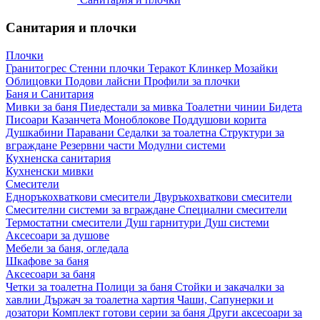
Санитария и плочки
Плочки
Гранитогрес
Стенни плочки
Теракот
Клинкер
Мозайки
Облицовки
Подови лайсни
Профили за плочки
Баня и Санитария
Мивки за баня
Пиедестали за мивка
Тоалетни чинии
Бидета
Писоари
Казанчета
Моноблокове
Поддушови корита
Душкабини
Паравани
Седалки за тоалетна
Структури за
вграждане
Резервни части
Модулни системи
Кухненска санитария
Кухненски мивки
Смесители
Едноръкохваткови смесители
Двуръкохваткови смесители
Смесителни системи за вграждане
Специални смесители
Термостатни смесители
Душ гарнитури
Душ системи
Аксесоари за душове
Мебели за баня, огледала
Шкафове за баня
Аксесоари за баня
Четки за тоалетна
Полици за баня
Стойки и закачалки за
хавлии
Държач за тоалетна хартия
Чаши, Сапунерки и
дозатори
Комплект готови серии за баня
Други аксесоари за