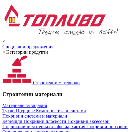
×
Специални предложения
×
Категории продукти
Строителни материали
Строителни материали
Материали за зидария
Тухли
Щурцове
Коминни тела и системи
Покривни системи и материали
Керемиди
Покривни плоскости
Покривни аксесоари
Подпокривни материали - фолиа, хартия
Покривни прозорци
Отводнителни системи за покрив