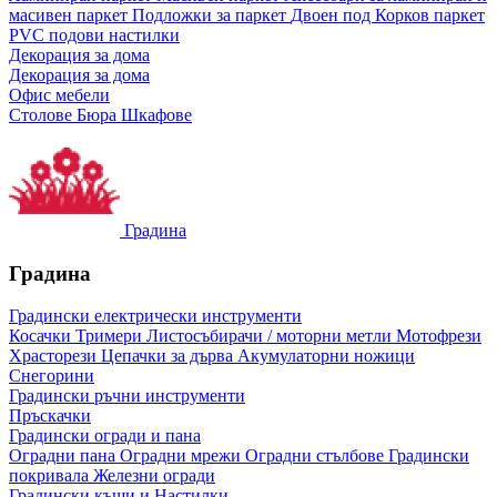
масивен паркет
Подложки за паркет
Двоен под
Корков паркет
PVC подови настилки
Декорация за дома
Декорация за дома
Офис мебели
Столове
Бюра
Шкафове
Градина
Градина
Градински електрически инструменти
Косачки
Тримери
Листосъбирачи / моторни метли
Мотофрези
Храсторези
Цепачки за дърва
Акумулаторни ножици
Снегорини
Градински ръчни инструменти
Пръскачки
Градински огради и пана
Оградни пана
Оградни мрежи
Оградни стълбове
Градински
покривала
Железни огради
Градински къщи и Настилки