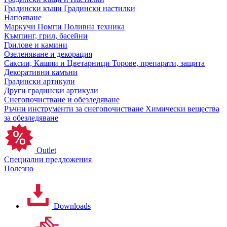
Градински къщи
Градински настилки
Напояване
Маркучи
Помпи
Поливна техника
Къмпинг, грил, басейни
Грилове и камини
Озеленяване и декорация
Саксии, Кашпи и Цветарници
Торове, препарати, защита
Декоративни камъни
Градински артикули
Други градински артикули
Снегопочистване и обезледяване
Ръчни инструменти за снегопочистване
Химически вещества
за обезледяване
Outlet
Специални предложения
Полезно
Downloads