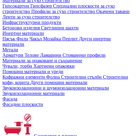
Материали за сухо строителство
Гипсокартон
Гипсфазер
Специални плоскости за сухо
строителство
Профили за сухо строителство
Окачени тавани
Ленти за сухо строителство
Инфраструктурни продукти
Бетонови изделия
Светлинни шахти
Инертни материали
Пясък
Филц
Чакъл
Мозайкa
Перлит
Други инертни
материали
Метали
Арматури
Телове
Ламарини
Стоманени профили
Материали за опаковане и съхранение
Чували, торби
Хартиени опаковки
Помощни материали и уреди
Кофражни елементи
Фолиа
Строителни стълби
Строителни
кофи, корита
Други помощни материали
Звукоизолационни и шумоизолационни материали
Звукоизолационни материали
Фасада
Фасадни плоскости
Санитария и плочки