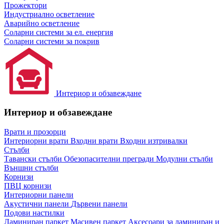
Прожектори
Индустриално осветление
Аварийно осветление
Соларни системи за ел. енергия
Соларни системи за покрив
Интериор и обзавеждане
Интериор и обзавеждане
Врати и прозорци
Интериорни врати
Входни врати
Входни изтривалки
Стълби
Тавански стълби
Обезопасителни прегради
Модулни стълби
Външни стълби
Корнизи
ПВЦ корнизи
Интериорни панели
Акустични панели
Дървени панели
Подови настилки
Ламиниран паркет
Масивен паркет
Аксесоари за ламиниран и