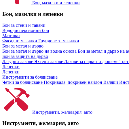
Бои, мазилки и лепенки
Бои, мазилки и лепенки
Бои за стени и тавани
Вододисперсионни бои
Мазилки
Фасадни мазилки
Грундове за мазилки
Бои за метал и дърво
Бои за метал и дърво на водна основа
Бои за метал и дърво на 
Бои за защита на дърво
Лазурни лакове
Яхтени лакове
Лакове за паркет и дюшеме
Трет
Лепенки
Лепенки
Инструменти за боядисване
Четки за боядисване
Покривала, покривен найлон
Валяци
Инст
Инструменти, железария, авто
Инструменти, железария, авто