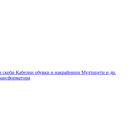
и скоби
Кабелни обувки и накрайници
Мултицети и др.
рансформатори