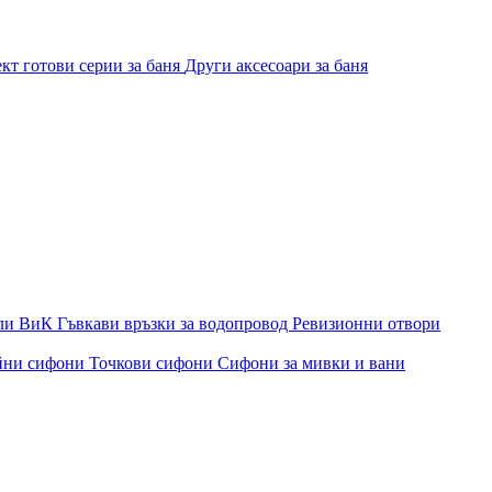
кт готови серии за баня
Други аксесоари за баня
ли ВиК
Гъвкави връзки за водопровод
Ревизионни отвори
йни сифони
Точкови сифони
Сифони за мивки и вани