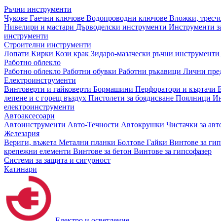
Ръчни инструменти
Чукове
Гаечни ключове
Водопроводни ключове
Вложки, тресч
Нивелири и мастари
Дърводелски инструменти
Инструменти за
инструменти
Строителни инструменти
Лопати
Кирки
Кози крак
Зидаро-мазачески ръчни инструмент
Работно облекло
Работно облекло
Работни обувки
Работни ръкавици
Лични пре
Електроинструменти
Винтоверти и гайковерти
Бормашини
Перфоратори и къртачи
лепене и с горещ въздух
Пистолети за боядисване
Поялници
Ин
електроинструменти
Автоаксесоари
Автоинструменти
Авто-Течности
Автокрушки
Чистачки за ав
Железария
Вериги, въжета
Метални планки
Болтове
Гайки
Винтове за ги
крепежни елементи
Винтове за бетон
Винтове за гипсофазер
Системи за защита и сигурност
Катинари
Електро и осветление