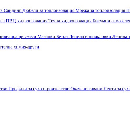
та
Сайдинг
Дюбели за топлоизолация
Мрежа за топлоизолация
П
ова
ПВЦ хидроизолация
Течна хидроизолация
Битумни самозал
 нивелиращи смеси
Мазилки
Бетон
Лепила и шпакловки
Лепила 
ителна химия-други
ство
Профили за сухо строителство
Окачени тавани
Ленти за сух