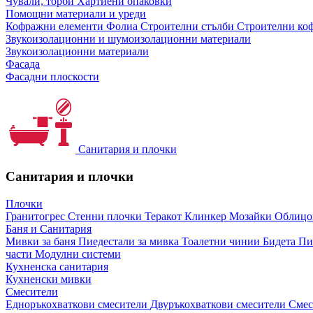
Чували, торби
Хартиени опаковки
Помощни материали и уреди
Кофражни елементи
Фолиа
Строителни стълби
Строителни коф
Звукоизолационни и шумоизолационни материали
Звукоизолационни материали
Фасада
Фасадни плоскости
Санитария и плочки
Санитария и плочки
Плочки
Гранитогрес
Стенни плочки
Теракот
Клинкер
Мозайки
Облиц
Баня и Санитария
Мивки за баня
Пиедестали за мивка
Тоалетни чинии
Бидета
Пи
части
Модулни системи
Кухненска санитария
Кухненски мивки
Смесители
Едноръкохваткови смесители
Двуръкохваткови смесители
Смес