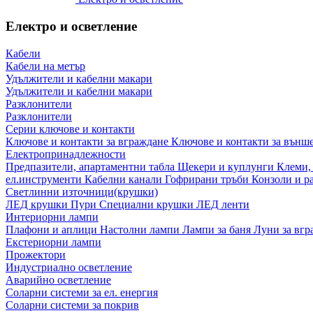
Електро и осветление
Кабели
Кабели на метър
Удължители и кабелни макари
Удължители и кабелни макари
Разклонители
Разклонители
Серии ключове и контакти
Ключове и контакти за вграждане
Ключове и контакти за външ
Електропринадлежности
Предпазители, апартаментни табла
Щекери и куплунги
Клеми,
ел.инструменти
Кабелни канали
Гофрирани тръби
Конзоли и р
Светлинни източници(крушки)
ЛЕД крушки
Пури
Специални крушки
ЛЕД ленти
Интериорни лампи
Плафони и аплици
Настолни лампи
Лампи за баня
Луни за вг
Екстериорни лампи
Прожектори
Индустриално осветление
Аварийно осветление
Соларни системи за ел. енергия
Соларни системи за покрив