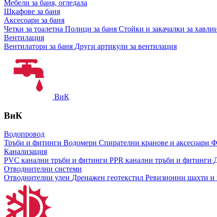
Мебели за баня, огледала
Шкафове за баня
Аксесоари за баня
Четки за тоалетна
Полици за баня
Стойки и закачалки за хавли
Вентилация
Вентилатори за баня
Други артикули за вентилация
ВиК
ВиК
Водопровод
Тръби и фитинги
Водомери
Спирателни кранове и аксесоари
Ф
Канализация
PVC канални тръби и фитинги
PPR канални тръби и фитинги
Отводнителни системи
Отводнителни улеи
Дренажен геотекстил
Ревизионни шахти и