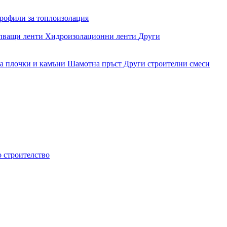
рофили за топлоизолация
епващи ленти
Хидроизолационни ленти
Други
за плочки и камъни
Шамотна пръст
Други строителни смеси
о строителство