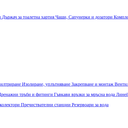
и
Държач за тоалетна хартия
Чаши, Сапунерки и дозатори
Компле
илтриране
Изолиране, уплътняване
Закрепване и монтаж
Венти
Дренажни тръби и фитинги
Гъвкави връзки за мръсна вода
Лине
 колектори
Пречиствателни станции
Резервоари за вода