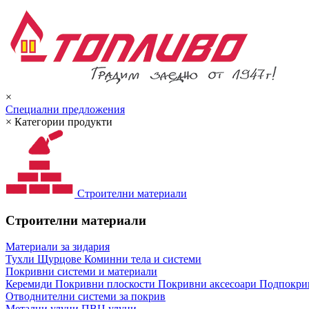
×
Специални предложения
×
Категории продукти
Строителни материали
Строителни материали
Материали за зидария
Тухли
Щурцове
Коминни тела и системи
Покривни системи и материали
Керемиди
Покривни плоскости
Покривни аксесоари
Подпокрив
Отводнителни системи за покрив
Метални улуци
ПВЦ улуци