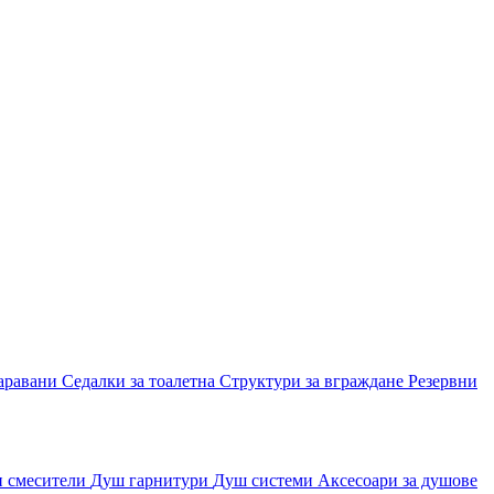
аравани
Седалки за тоалетна
Структури за вграждане
Резервни
и смесители
Душ гарнитури
Душ системи
Аксесоари за душове