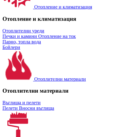
Отопление и климатизация
Отопление и климатизация
Отоплителни уреди
Печки и камини
Отопление на ток
Парно, топла вода
Бойлери
Отоплителни материали
Отоплителни материали
Въглища и пелети
Пелети
Вносни въглища