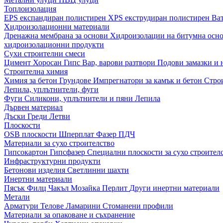
Топлоизолация
EPS експандиран полистирен
XPS екструдиран полистирен
Ва
Хидроизолационни материали
Дренажна мембрана за основи
Хидроизолации на битумна осн
хидроизолационни продукти
Сухи строителни смеси
Цимент
Хоросан
Гипс
Вар, варови разтвори
Подови замазки и
Строителна химия
Химия за бетон
Грундове
Импрегнатори за камък и бетон
Стро
Лепила, уплътнители, фуги
Фуги
Силикони, уплътнители и пяни
Лепила
Дървен материал
Дъски
Греди
Летви
Плоскости
OSB плоскости
Шперплат
Фазер
ПДЧ
Материали за сухо строителство
Гипсокартон
Гипсфазер
Специални плоскости за сухо строител
Инфраструктурни продукти
Бетонови изделия
Светлинни шахти
Инертни материали
Пясък
Филц
Чакъл
Мозайкa
Перлит
Други инертни материали
Метали
Арматури
Телове
Ламарини
Стоманени профили
Материали за опаковане и съхранение