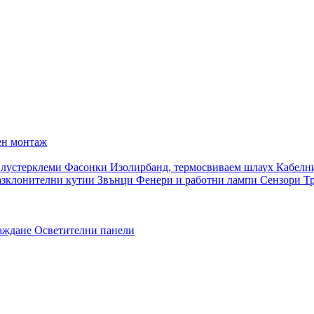
ен монтаж
 лустерклеми
Фасонки
Изолирбанд, термосвиваем шлаух
Кабелн
азклонителни кутии
Звънци
Фенери и работни лампи
Сензори
Т
раждане
Осветителни панели