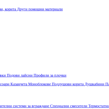
и, корита
Други помощни материали
овки
Подови лайсни
Профили за плочки
соари
Казанчета
Моноблокове
Поддушови корита
Душкабини
П
ителни системи за вграждане
Специални смесители
Термостатн