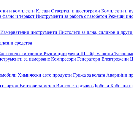
отки и комплекти
Клещи
Отвертки и шестограми
Комплекти и к
 фаянс и теракот
Инструменти за работа с газобетон
Режещи ин
и
Измервателни инструменти
Пистолети за пяна, силикон и друг
дпазни средства
Електрически триони
Ръчни циркуляри
Шлайф машини
Ъглошл
струменти за измерване
Компресори
Генератори
Електрожени
Ш
томобили
Химически авто продукти
Грижа за колата
Аварийни п
псокартон
Винтове за метал
Винтове за дърво
Дюбели
Кабелни в