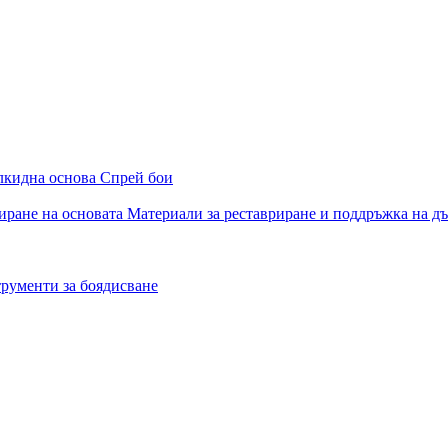
алкидна основа
Спрей бои
иране на основата
Материали за реставриране и поддръжка на д
рументи за боядисване