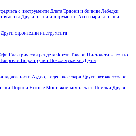
уфарчета с инструменти
Длета
Триони и бичкии
Лебедки
струменти
Други ръчни инструменти
Аксесоари за ръчни
и
Други строителни инструменти
айфи
Електрически рендета
Фрези
Такери
Пистолети за топло
миргели
Водоструйки
Прахосмукачки
Други
ринадлежности
Аудио, видео аксесоари
Други автоаксесоари
ръзки
Пирони
Нитове
Монтажни комплекти
Шпилки
Други