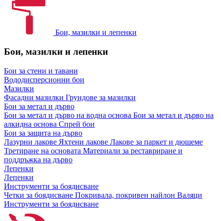
Бои, мазилки и лепенки
Бои, мазилки и лепенки
Бои за стени и тавани
Вододисперсионни бои
Мазилки
Фасадни мазилки
Грундове за мазилки
Бои за метал и дърво
Бои за метал и дърво на водна основа
Бои за метал и дърво на
алкидна основа
Спрей бои
Бои за защита на дърво
Лазурни лакове
Яхтени лакове
Лакове за паркет и дюшеме
Третиране на основата
Материали за реставриране и
поддръжка на дърво
Лепенки
Лепенки
Инструменти за боядисване
Четки за боядисване
Покривала, покривен найлон
Валяци
Инструменти за боядисване