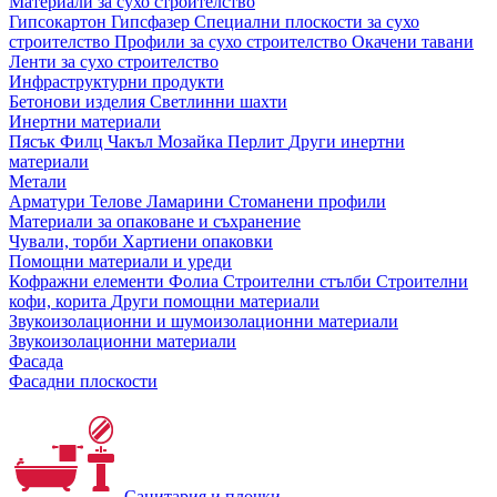
Материали за сухо строителство
Гипсокартон
Гипсфазер
Специални плоскости за сухо
строителство
Профили за сухо строителство
Окачени тавани
Ленти за сухо строителство
Инфраструктурни продукти
Бетонови изделия
Светлинни шахти
Инертни материали
Пясък
Филц
Чакъл
Мозайкa
Перлит
Други инертни
материали
Метали
Арматури
Телове
Ламарини
Стоманени профили
Материали за опаковане и съхранение
Чували, торби
Хартиени опаковки
Помощни материали и уреди
Кофражни елементи
Фолиа
Строителни стълби
Строителни
кофи, корита
Други помощни материали
Звукоизолационни и шумоизолационни материали
Звукоизолационни материали
Фасада
Фасадни плоскости
Санитария и плочки