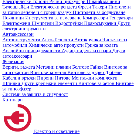
Електрически триони
Ръчни циркуляри
Шлайф машини
Ъглошлайфи
Електрически рендета
Фрези
Такери
Пистолети
за топло лепене и с горещ въздух
Пистолети за боядисване
Поялници
Инструменти за измерване
Компресори
Генератори
Електрожени
Шмиргели
Водоструйки
Прахосмукачки
Други
електроинструменти
Автоаксесоари
Автоинструменти
Авто-Течности
Автокрушки
Чистачки за
автомобили
Химически авто продукти
Грижа за колата
Аварийни принадлежности
Аудио, видео аксесоари
Други
автоаксесоари
Железария
Вериги, въжета
Метални планки
Болтове
Гайки
Винтове за
гипсокартон
Винтове за метал
Винтове за дърво
Дюбели
Кабелни връзки
Пирони
Нитове
Монтажни комплекти
Шпилки
Други крепежни елементи
Винтове за бетон
Винтове
за гипсофазер
Системи за защита и сигурност
Катинари
Електро и осветление