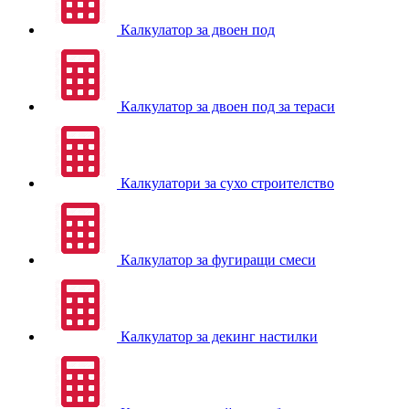
Калкулатор за двоен под
Калкулатор за двоен под за тераси
Калкулатори за сухо строителство
Калкулатор за фугиращи смеси
Калкулатор за декинг настилки