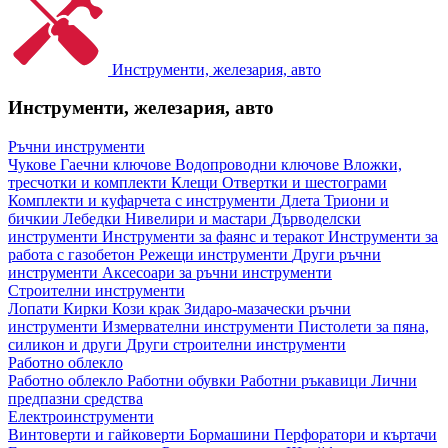
Инструменти, железария, авто
Инструменти, железария, авто
Ръчни инструменти
Чукове
Гаечни ключове
Водопроводни ключове
Вложки,
тресчотки и комплекти
Клещи
Отвертки и шестограми
Комплекти и куфарчета с инструменти
Длета
Триони и
бичкии
Лебедки
Нивелири и мастари
Дърводелски
инструменти
Инструменти за фаянс и теракот
Инструменти за
работа с газобетон
Режещи инструменти
Други ръчни
инструменти
Аксесоари за ръчни инструменти
Строителни инструменти
Лопати
Кирки
Кози крак
Зидаро-мазачески ръчни
инструменти
Измервателни инструменти
Пистолети за пяна,
силикон и други
Други строителни инструменти
Работно облекло
Работно облекло
Работни обувки
Работни ръкавици
Лични
предпазни средства
Електроинструменти
Винтоверти и гайковерти
Бормашини
Перфоратори и къртачи