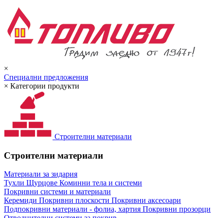
×
Специални предложения
×
Категории продукти
Строителни материали
Строителни материали
Материали за зидария
Тухли
Щурцове
Коминни тела и системи
Покривни системи и материали
Керемиди
Покривни плоскости
Покривни аксесоари
Подпокривни материали - фолиа, хартия
Покривни прозорци
Отводнителни системи за покрив