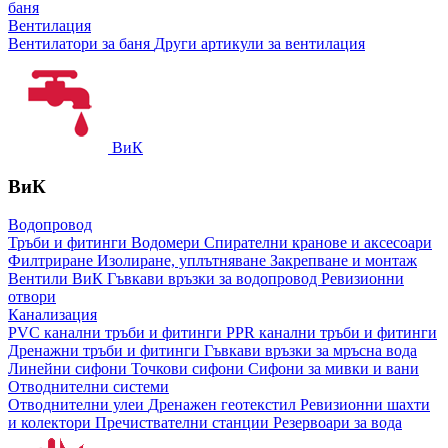
баня
Вентилация
Вентилатори за баня
Други артикули за вентилация
ВиК
ВиК
Водопровод
Тръби и фитинги
Водомери
Спирателни кранове и аксесоари
Филтриране
Изолиране, уплътняване
Закрепване и монтаж
Вентили ВиК
Гъвкави връзки за водопровод
Ревизионни
отвори
Канализация
PVC канални тръби и фитинги
PPR канални тръби и фитинги
Дренажни тръби и фитинги
Гъвкави връзки за мръсна вода
Линейни сифони
Точкови сифони
Сифони за мивки и вани
Отводнителни системи
Отводнителни улеи
Дренажен геотекстил
Ревизионни шахти
и колектори
Пречиствателни станции
Резервоари за вода