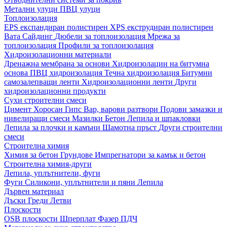
Метални улуци
ПВЦ улуци
Топлоизолация
EPS експандиран полистирен
XPS екструдиран полистирен
Вата
Сайдинг
Дюбели за топлоизолация
Мрежа за
топлоизолация
Профили за топлоизолация
Хидроизолационни материали
Дренажна мембрана за основи
Хидроизолации на битумна
основа
ПВЦ хидроизолация
Течна хидроизолация
Битумни
самозалепващи ленти
Хидроизолационни ленти
Други
хидроизолационни продукти
Сухи строителни смеси
Цимент
Хоросан
Гипс
Вар, варови разтвори
Подови замазки и
нивелиращи смеси
Мазилки
Бетон
Лепила и шпакловки
Лепила за плочки и камъни
Шамотна пръст
Други строителни
смеси
Строителна химия
Химия за бетон
Грундове
Импрегнатори за камък и бетон
Строителна химия-други
Лепила, уплътнители, фуги
Фуги
Силикони, уплътнители и пяни
Лепила
Дървен материал
Дъски
Греди
Летви
Плоскости
OSB плоскости
Шперплат
Фазер
ПДЧ