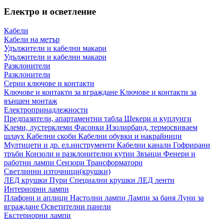
Електро и осветление
Кабели
Кабели на метър
Удължители и кабелни макари
Удължители и кабелни макари
Разклонители
Разклонители
Серии ключове и контакти
Ключове и контакти за вграждане
Ключове и контакти за
външен монтаж
Електропринадлежности
Предпазители, апартаментни табла
Щекери и куплунги
Клеми, лустерклеми
Фасонки
Изолирбанд, термосвиваем
шлаух
Кабелни скоби
Кабелни обувки и накрайници
Мултицети и др. ел.инструменти
Кабелни канали
Гофрирани
тръби
Конзоли и разклонителни кутии
Звънци
Фенери и
работни лампи
Сензори
Трансформатори
Светлинни източници(крушки)
ЛЕД крушки
Пури
Специални крушки
ЛЕД ленти
Интериорни лампи
Плафони и аплици
Настолни лампи
Лампи за баня
Луни за
вграждане
Осветителни панели
Екстериорни лампи