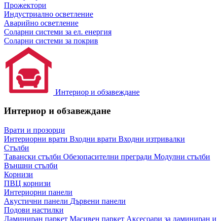
Прожектори
Индустриално осветление
Аварийно осветление
Соларни системи за ел. енергия
Соларни системи за покрив
Интериор и обзавеждане
Интериор и обзавеждане
Врати и прозорци
Интериорни врати
Входни врати
Входни изтривалки
Стълби
Тавански стълби
Обезопасителни прегради
Модулни стълби
Външни стълби
Корнизи
ПВЦ корнизи
Интериорни панели
Акустични панели
Дървени панели
Подови настилки
Ламиниран паркет
Масивен паркет
Аксесоари за ламиниран и