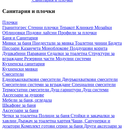
Санитария и плочки
Плочки
Гранитогрес
Стенни плочки
Теракот
Клинкер
Мозайки
Облицовки
Подови лайсни
Профили за плочки
Баня и Санитария
Мивки за баня
Пиедестали за мивка
Тоалетни чинии
Бидета
Писоари
Казанчета
Моноблокове
Поддушови корита
Душкабини
Паравани
Седалки за тоалетна
Структури за
вграждане
Резервни части
Модулни системи
Кухненска санитария
Кухненски мивки
Смесители
Едноръкохваткови смесители
Двуръкохваткови смесители
Смесителни системи за вграждане
Специални смесители
Термостатни смесители
Душ гарнитури
Душ системи
Аксесоари за душове
Мебели за баня, огледала
Шкафове за баня
Аксесоари за баня
Четки за тоалетна
Полици за баня
Стойки и закачалки за
хавлии
Държач за тоалетна хартия
Чаши, Сапунерки и
дозатори
Комплект готови серии за баня
Други аксесоари за