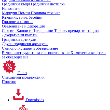
Градински къщи
Градински настилки
Напояване
Маркучи
Помпи
Поливна техника
Къмпинг, грил, басейни
Грилове и камини
Озеленяване и декорация
Саксии, Кашпи и Цветарници
Торове, препарати, защита
Декоративни камъни
Градински артикули
Други градински артикули
Снегопочистване и обезледяване
Ръчни инструменти за снегопочистване
Химически вещества
за обезледяване
Outlet
Специални предложения
Полезно
Downloads