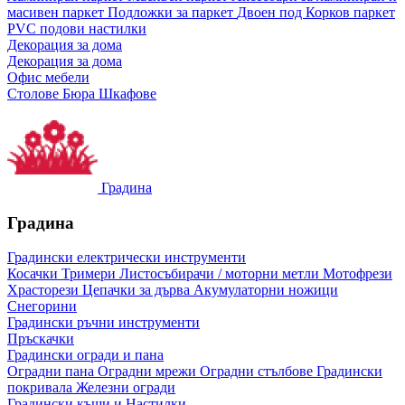
масивен паркет
Подложки за паркет
Двоен под
Корков паркет
PVC подови настилки
Декорация за дома
Декорация за дома
Офис мебели
Столове
Бюра
Шкафове
Градина
Градина
Градински електрически инструменти
Косачки
Тримери
Листосъбирачи / моторни метли
Мотофрези
Храсторези
Цепачки за дърва
Акумулаторни ножици
Снегорини
Градински ръчни инструменти
Пръскачки
Градински огради и пана
Оградни пана
Оградни мрежи
Оградни стълбове
Градински
покривала
Железни огради
Градински къщи и Настилки