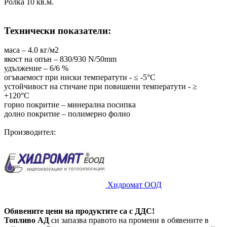
Ролка 10 кв.м.
Технически показатели:
маса – 4.0 кг/м2
якост на опън – 830/930 N/50mm
удължение – 6/6 %
огъваемост при ниски температути - ≤ -5°С
устойчивост на стичане при повишени температути - ≥
+120°С
горно покритие – минерална посипка
долно покритие – полимерно фолио
Производител:
Хидромат ООД
Обявените цени на продуктите са с ДДС!
Топливо АД
си запазва правото на промени в обявените в