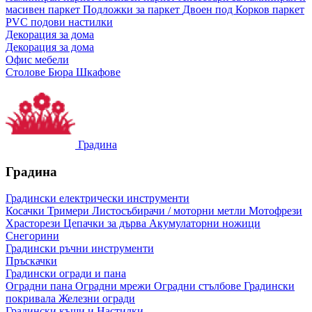
масивен паркет
Подложки за паркет
Двоен под
Корков паркет
PVC подови настилки
Декорация за дома
Декорация за дома
Офис мебели
Столове
Бюра
Шкафове
Градина
Градина
Градински електрически инструменти
Косачки
Тримери
Листосъбирачи / моторни метли
Мотофрези
Храсторези
Цепачки за дърва
Акумулаторни ножици
Снегорини
Градински ръчни инструменти
Пръскачки
Градински огради и пана
Оградни пана
Оградни мрежи
Оградни стълбове
Градински
покривала
Железни огради
Градински къщи и Настилки