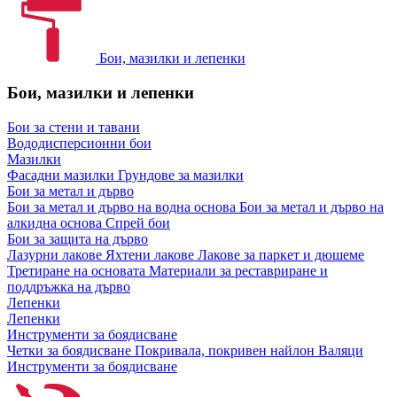
Бои, мазилки и лепенки
Бои, мазилки и лепенки
Бои за стени и тавани
Вододисперсионни бои
Мазилки
Фасадни мазилки
Грундове за мазилки
Бои за метал и дърво
Бои за метал и дърво на водна основа
Бои за метал и дърво на
алкидна основа
Спрей бои
Бои за защита на дърво
Лазурни лакове
Яхтени лакове
Лакове за паркет и дюшеме
Третиране на основата
Материали за реставриране и
поддръжка на дърво
Лепенки
Лепенки
Инструменти за боядисване
Четки за боядисване
Покривала, покривен найлон
Валяци
Инструменти за боядисване