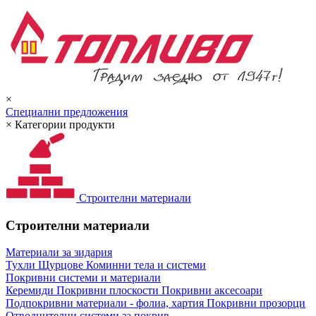
×
Специални предложения
×
Категории продукти
Строителни материали
Строителни материали
Материали за зидария
Тухли
Щурцове
Коминни тела и системи
Покривни системи и материали
Керемиди
Покривни плоскости
Покривни аксесоари
Подпокривни материали - фолиа, хартия
Покривни прозорци
Отводнителни системи за покрив