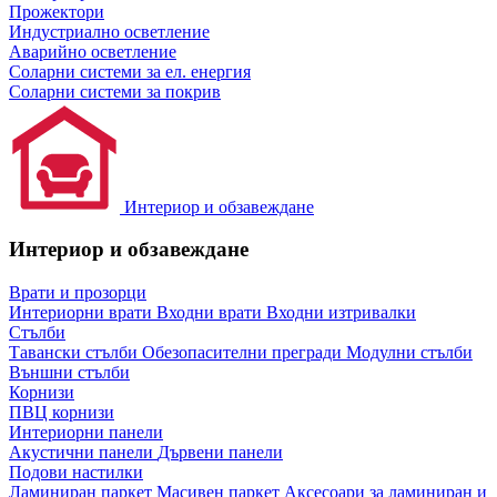
Прожектори
Индустриално осветление
Аварийно осветление
Соларни системи за ел. енергия
Соларни системи за покрив
Интериор и обзавеждане
Интериор и обзавеждане
Врати и прозорци
Интериорни врати
Входни врати
Входни изтривалки
Стълби
Тавански стълби
Обезопасителни прегради
Модулни стълби
Външни стълби
Корнизи
ПВЦ корнизи
Интериорни панели
Акустични панели
Дървени панели
Подови настилки
Ламиниран паркет
Масивен паркет
Аксесоари за ламиниран и