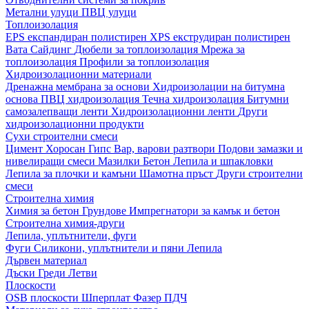
Метални улуци
ПВЦ улуци
Топлоизолация
EPS експандиран полистирен
XPS екструдиран полистирен
Вата
Сайдинг
Дюбели за топлоизолация
Мрежа за
топлоизолация
Профили за топлоизолация
Хидроизолационни материали
Дренажна мембрана за основи
Хидроизолации на битумна
основа
ПВЦ хидроизолация
Течна хидроизолация
Битумни
самозалепващи ленти
Хидроизолационни ленти
Други
хидроизолационни продукти
Сухи строителни смеси
Цимент
Хоросан
Гипс
Вар, варови разтвори
Подови замазки и
нивелиращи смеси
Мазилки
Бетон
Лепила и шпакловки
Лепила за плочки и камъни
Шамотна пръст
Други строителни
смеси
Строителна химия
Химия за бетон
Грундове
Импрегнатори за камък и бетон
Строителна химия-други
Лепила, уплътнители, фуги
Фуги
Силикони, уплътнители и пяни
Лепила
Дървен материал
Дъски
Греди
Летви
Плоскости
OSB плоскости
Шперплат
Фазер
ПДЧ