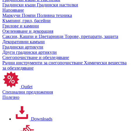
Градински къщи
Градински настилки
Напояване
Маркучи
Помпи
Поливна техника
Къмпинг, грил, басейни
Грилове и камини
Озеленяване и декорация
Саксии, Кашпи и Цветарници
Торове, препарати, защита
Декоративни камъни
Градински артикули
Други градински артикули
Снегопочистване и обезледяване
Ръчни инструменти за снегопочистване
Химически вещества
за обезледяване
Outlet
Специални предложения
Полезно
Downloads