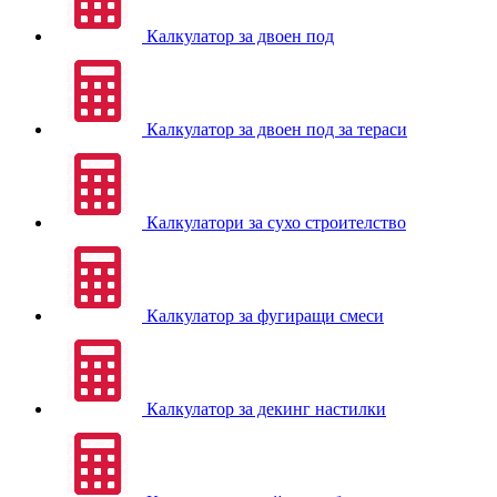
Калкулатор за двоен под
Калкулатор за двоен под за тераси
Калкулатори за сухо строителство
Калкулатор за фугиращи смеси
Калкулатор за декинг настилки