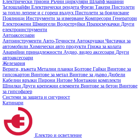
Електрически триони
Ръчни циркуляри
Шлайф машини
Ъглошлайфи
Електрически рендета
Фрези
Такери
Пистолети
за топло лепене и с горещ въздух
Пистолети за боядисване
Поялници
Инструменти за измерване
Компресори
Генератори
Електрожени
Шмиргели
Водоструйки
Прахосмукачки
Други
електроинструменти
Автоаксесоари
Автоинструменти
Авто-Течности
Автокрушки
Чистачки за
автомобили
Химически авто продукти
Грижа за колата
Аварийни принадлежности
Аудио, видео аксесоари
Други
автоаксесоари
Железария
Вериги, въжета
Метални планки
Болтове
Гайки
Винтове за
гипсокартон
Винтове за метал
Винтове за дърво
Дюбели
Кабелни връзки
Пирони
Нитове
Монтажни комплекти
Шпилки
Други крепежни елементи
Винтове за бетон
Винтове
за гипсофазер
Системи за защита и сигурност
Катинари
Електро и осветление