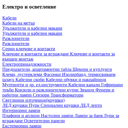
Електро и осветление
Кабели
Кабели на метър
Удължители и кабелни макари
Удължители и кабелни макари
Разклонители
Разклонители
Серии ключове и контакти
Ключове и контакти за вграждане
Ключове и контакти за
външен монтаж
Електропринадлежности
Предпазители, апартаментни табла
Щекери и куплунги
Клеми, лустерклеми
Фасонки
Изолирбанд, термосвиваем
шлаух
Кабелни скоби
Кабелни обувки и накрайници
Мултицети и др. ел.инструменти
Кабелни канали
Гофрирани
тръби
Конзоли и разклонителни кутии
Звънци
Фенери и
работни лампи
Сензори
Трансформатори
Светлинни източници(крушки)
ЛЕД крушки
Пури
Специални крушки
ЛЕД ленти
Интериорни лампи
Плафони и аплици
Настолни лампи
Лампи за баня
Луни за
вграждане
Осветителни панели
Екстериорни лампи