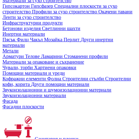
Материали за сухо строителство
Гипсокартон
Гипсфазер
Специални плоскости за сухо
строителство
Профили за сухо строителство
Окачени тавани
Ленти за сухо строителство
Инфраструктурни продукти
Бетонови изделия
Светлинни шахти
Инертни материали
Пясък
Филц
Чакъл
Мозайкa
Перлит
Други инертни
материали
Метали
Арматури
Телове
Ламарини
Стоманени профили
Материали за опаковане и съхранение
Чували, торби
Хартиени опаковки
Помощни материали и уреди
Кофражни елементи
Фолиа
Строителни стълби
Строителни
кофи, корита
Други помощни материали
Звукоизолационни и шумоизолационни материали
Звукоизолационни материали
Фасада
Фасадни плоскости
Санитария и плочки