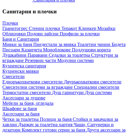
Санитария и плочки
Плочки
Гранитогрес
Стенни плочки
Теракот
Клинкер
Мозайки
Облицовки
Подови лайсни
Профили за плочки
Баня и Санитария
Мивки за баня
Пиедестали за мивка
Тоалетни чинии
Бидета
Писоари
Казанчета
Моноблокове
Поддушови корита
Душкабини
Паравани
Седалки за тоалетна
Структури за
вграждане
Резервни части
Модулни системи
Кухненска санитария
Кухненски мивки
Смесители
Едноръкохваткови смесители
Двуръкохваткови смесители
Смесителни системи за вграждане
Специални смесители
Термостатни смесители
Душ гарнитури
Душ системи
Аксесоари за душове
Мебели за баня, огледала
Шкафове за баня
Аксесоари за баня
Четки за тоалетна
Полици за баня
Стойки и закачалки за
хавлии
Държач за тоалетна хартия
Чаши, Сапунерки и
дозатори
Комплект готови серии за баня
Други аксесоари за