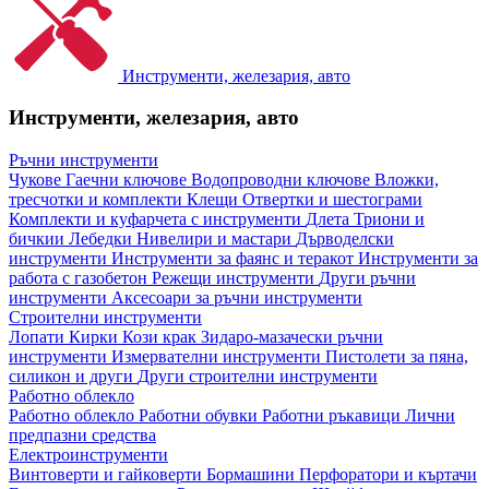
Инструменти, железария, авто
Инструменти, железария, авто
Ръчни инструменти
Чукове
Гаечни ключове
Водопроводни ключове
Вложки,
тресчотки и комплекти
Клещи
Отвертки и шестограми
Комплекти и куфарчета с инструменти
Длета
Триони и
бичкии
Лебедки
Нивелири и мастари
Дърводелски
инструменти
Инструменти за фаянс и теракот
Инструменти за
работа с газобетон
Режещи инструменти
Други ръчни
инструменти
Аксесоари за ръчни инструменти
Строителни инструменти
Лопати
Кирки
Кози крак
Зидаро-мазачески ръчни
инструменти
Измервателни инструменти
Пистолети за пяна,
силикон и други
Други строителни инструменти
Работно облекло
Работно облекло
Работни обувки
Работни ръкавици
Лични
предпазни средства
Електроинструменти
Винтоверти и гайковерти
Бормашини
Перфоратори и къртачи