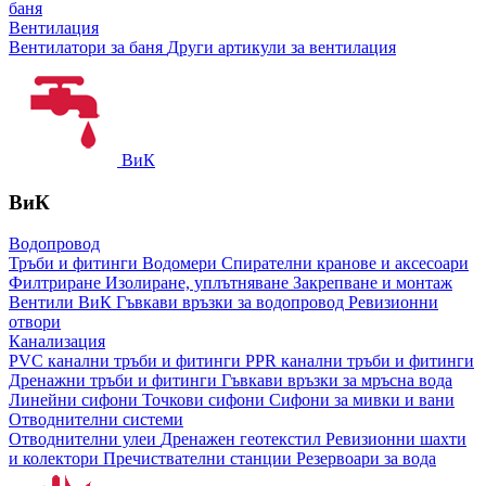
баня
Вентилация
Вентилатори за баня
Други артикули за вентилация
ВиК
ВиК
Водопровод
Тръби и фитинги
Водомери
Спирателни кранове и аксесоари
Филтриране
Изолиране, уплътняване
Закрепване и монтаж
Вентили ВиК
Гъвкави връзки за водопровод
Ревизионни
отвори
Канализация
PVC канални тръби и фитинги
PPR канални тръби и фитинги
Дренажни тръби и фитинги
Гъвкави връзки за мръсна вода
Линейни сифони
Точкови сифони
Сифони за мивки и вани
Отводнителни системи
Отводнителни улеи
Дренажен геотекстил
Ревизионни шахти
и колектори
Пречиствателни станции
Резервоари за вода