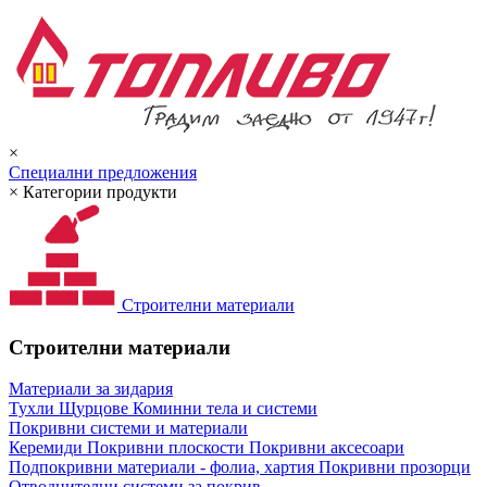
×
Специални предложения
×
Категории продукти
Строителни материали
Строителни материали
Материали за зидария
Тухли
Щурцове
Коминни тела и системи
Покривни системи и материали
Керемиди
Покривни плоскости
Покривни аксесоари
Подпокривни материали - фолиа, хартия
Покривни прозорци
Отводнителни системи за покрив