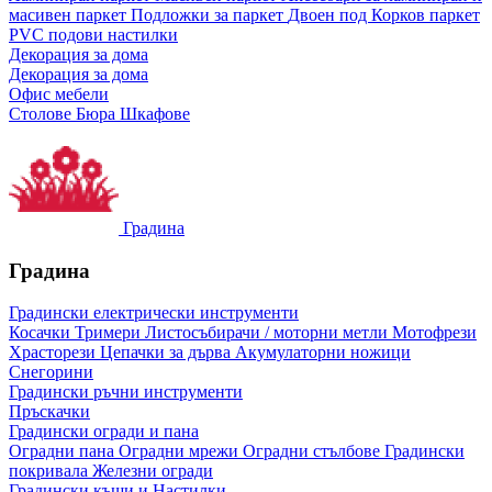
масивен паркет
Подложки за паркет
Двоен под
Корков паркет
PVC подови настилки
Декорация за дома
Декорация за дома
Офис мебели
Столове
Бюра
Шкафове
Градина
Градина
Градински електрически инструменти
Косачки
Тримери
Листосъбирачи / моторни метли
Мотофрези
Храсторези
Цепачки за дърва
Акумулаторни ножици
Снегорини
Градински ръчни инструменти
Пръскачки
Градински огради и пана
Оградни пана
Оградни мрежи
Оградни стълбове
Градински
покривала
Железни огради
Градински къщи и Настилки