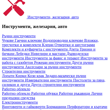
Инструменти, железария, авто
Инструменти, железария, авто
Ръчни инструменти
Чукове
Гаечни ключове
Водопроводни ключове
Вложки,
тресчотки и комплекти
Клещи
Отвертки и шестограми
Комплекти и куфарчета с инструменти
Длета
Триони и
бичкии
Лебедки
Нивелири и мастари
Дърводелски
инструменти
Инструменти за фаянс и теракот
Инструменти за
работа с газобетон
Режещи инструменти
Други ръчни
инструменти
Аксесоари за ръчни инструменти
Строителни инструменти
Лопати
Кирки
Кози крак
Зидаро-мазачески ръчни
инструменти
Измервателни инструменти
Пистолети за пяна,
силикон и други
Други строителни инструменти
Работно облекло
Работно облекло
Работни обувки
Работни ръкавици
Лични
предпазни средства
Електроинструменти
Винтоверти и гайковерти
Бормашини
Перфоратори и къртачи