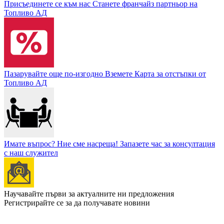
Присъединете се към нас
Станете франчайз партньор на
Топливо АД
Пазарувайте още по-изгодно
Вземете Карта за отстъпки от
Топливо АД
Имате въпрос? Ние сме насреща!
Запазете час за консултация
с наш служител
Научавайте първи за актуалните ни предложения
Регистрирайте се за да получавате новини