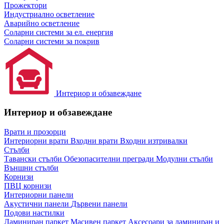
Прожектори
Индустриално осветление
Аварийно осветление
Соларни системи за ел. енергия
Соларни системи за покрив
Интериор и обзавеждане
Интериор и обзавеждане
Врати и прозорци
Интериорни врати
Входни врати
Входни изтривалки
Стълби
Тавански стълби
Обезопасителни прегради
Модулни стълби
Външни стълби
Корнизи
ПВЦ корнизи
Интериорни панели
Акустични панели
Дървени панели
Подови настилки
Ламиниран паркет
Масивен паркет
Аксесоари за ламиниран и