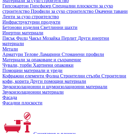
Материали за сухо строителство
Гипсокартон
Гипсфазер
Специални плоскости за сухо
строителство
Профили за сухо строителство
Окачени тавани
Ленти за сухо строителство
Инфраструктурни продукти
Бетонови изделия
Светлинни шахти
Инертни материали
Пясък
Филц
Чакъл
Мозайкa
Перлит
Други инертни
материали
Метали
Арматури
Телове
Ламарини
Стоманени профили
Материали за опаковане и съхранение
Чували, торби
Хартиени опаковки
Помощни материали и уреди
Кофражни елементи
Фолиа
Строителни стълби
Строителни
кофи, корита
Други помощни материали
Звукоизолационни и шумоизолационни материали
Звукоизолационни материали
Фасада
Фасадни плоскости
Санитария и плочки