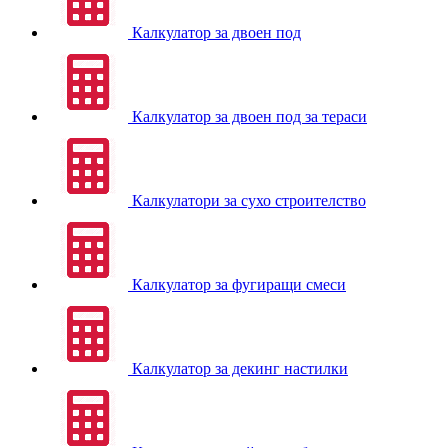
Калкулатор за двоен под
Калкулатор за двоен под за тераси
Калкулатори за сухо строителство
Калкулатор за фугиращи смеси
Калкулатор за декинг настилки