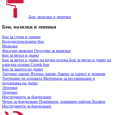
Бои, мазилки и лепенки
Бои, мазилки и лепенки
Бои за стени и тавани
Вододисперсионни бои
Мазилки
Фасадни мазилки
Грундове за мазилки
Бои за метал и дърво
Бои за метал и дърво на водна основа
Бои за метал и дърво на
алкидна основа
Спрей бои
Бои за защита на дърво
Лазурни лакове
Яхтени лакове
Лакове за паркет и дюшеме
Третиране на основата
Материали за реставриране и
поддръжка на дърво
Лепенки
Лепенки
Инструменти за боядисване
Четки за боядисване
Покривала, покривен найлон
Валяци
Инструменти за боядисване