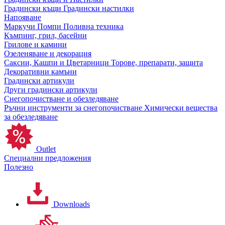
Градински къщи
Градински настилки
Напояване
Маркучи
Помпи
Поливна техника
Къмпинг, грил, басейни
Грилове и камини
Озеленяване и декорация
Саксии, Кашпи и Цветарници
Торове, препарати, защита
Декоративни камъни
Градински артикули
Други градински артикули
Снегопочистване и обезледяване
Ръчни инструменти за снегопочистване
Химически вещества
за обезледяване
Outlet
Специални предложения
Полезно
Downloads