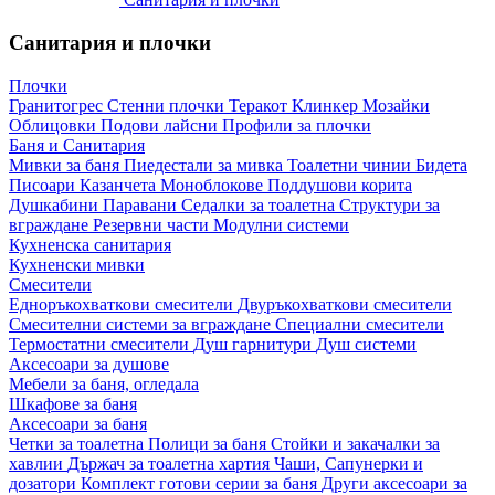
Санитария и плочки
Плочки
Гранитогрес
Стенни плочки
Теракот
Клинкер
Мозайки
Облицовки
Подови лайсни
Профили за плочки
Баня и Санитария
Мивки за баня
Пиедестали за мивка
Тоалетни чинии
Бидета
Писоари
Казанчета
Моноблокове
Поддушови корита
Душкабини
Паравани
Седалки за тоалетна
Структури за
вграждане
Резервни части
Модулни системи
Кухненска санитария
Кухненски мивки
Смесители
Едноръкохваткови смесители
Двуръкохваткови смесители
Смесителни системи за вграждане
Специални смесители
Термостатни смесители
Душ гарнитури
Душ системи
Аксесоари за душове
Мебели за баня, огледала
Шкафове за баня
Аксесоари за баня
Четки за тоалетна
Полици за баня
Стойки и закачалки за
хавлии
Държач за тоалетна хартия
Чаши, Сапунерки и
дозатори
Комплект готови серии за баня
Други аксесоари за