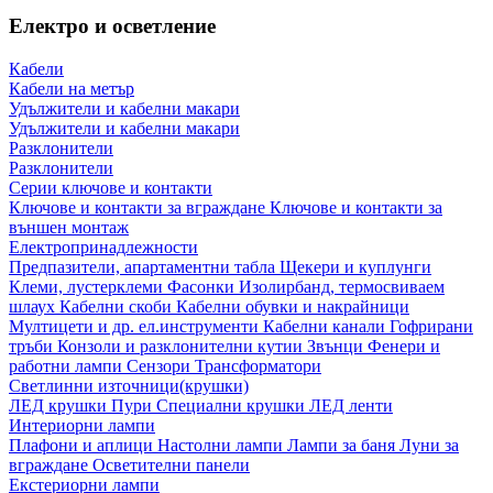
Електро и осветление
Кабели
Кабели на метър
Удължители и кабелни макари
Удължители и кабелни макари
Разклонители
Разклонители
Серии ключове и контакти
Ключове и контакти за вграждане
Ключове и контакти за
външен монтаж
Електропринадлежности
Предпазители, апартаментни табла
Щекери и куплунги
Клеми, лустерклеми
Фасонки
Изолирбанд, термосвиваем
шлаух
Кабелни скоби
Кабелни обувки и накрайници
Мултицети и др. ел.инструменти
Кабелни канали
Гофрирани
тръби
Конзоли и разклонителни кутии
Звънци
Фенери и
работни лампи
Сензори
Трансформатори
Светлинни източници(крушки)
ЛЕД крушки
Пури
Специални крушки
ЛЕД ленти
Интериорни лампи
Плафони и аплици
Настолни лампи
Лампи за баня
Луни за
вграждане
Осветителни панели
Екстериорни лампи