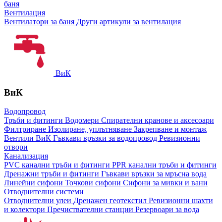
баня
Вентилация
Вентилатори за баня
Други артикули за вентилация
ВиК
ВиК
Водопровод
Тръби и фитинги
Водомери
Спирателни кранове и аксесоари
Филтриране
Изолиране, уплътняване
Закрепване и монтаж
Вентили ВиК
Гъвкави връзки за водопровод
Ревизионни
отвори
Канализация
PVC канални тръби и фитинги
PPR канални тръби и фитинги
Дренажни тръби и фитинги
Гъвкави връзки за мръсна вода
Линейни сифони
Точкови сифони
Сифони за мивки и вани
Отводнителни системи
Отводнителни улеи
Дренажен геотекстил
Ревизионни шахти
и колектори
Пречиствателни станции
Резервоари за вода