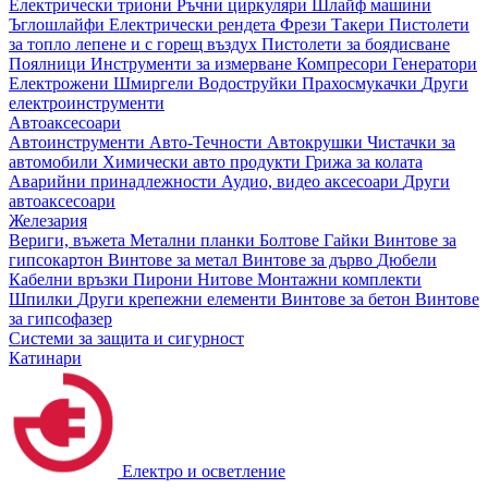
Електрически триони
Ръчни циркуляри
Шлайф машини
Ъглошлайфи
Електрически рендета
Фрези
Такери
Пистолети
за топло лепене и с горещ въздух
Пистолети за боядисване
Поялници
Инструменти за измерване
Компресори
Генератори
Електрожени
Шмиргели
Водоструйки
Прахосмукачки
Други
електроинструменти
Автоаксесоари
Автоинструменти
Авто-Течности
Автокрушки
Чистачки за
автомобили
Химически авто продукти
Грижа за колата
Аварийни принадлежности
Аудио, видео аксесоари
Други
автоаксесоари
Железария
Вериги, въжета
Метални планки
Болтове
Гайки
Винтове за
гипсокартон
Винтове за метал
Винтове за дърво
Дюбели
Кабелни връзки
Пирони
Нитове
Монтажни комплекти
Шпилки
Други крепежни елементи
Винтове за бетон
Винтове
за гипсофазер
Системи за защита и сигурност
Катинари
Електро и осветление