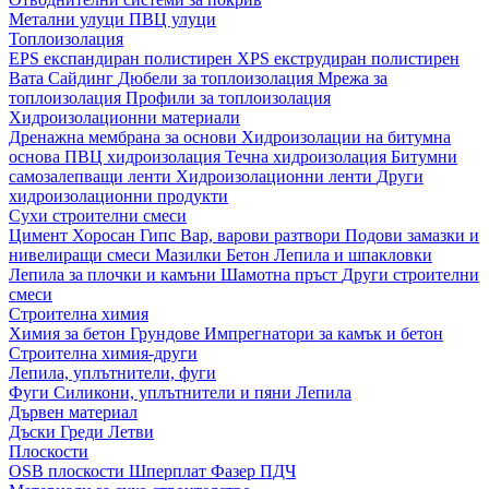
Метални улуци
ПВЦ улуци
Топлоизолация
EPS експандиран полистирен
XPS екструдиран полистирен
Вата
Сайдинг
Дюбели за топлоизолация
Мрежа за
топлоизолация
Профили за топлоизолация
Хидроизолационни материали
Дренажна мембрана за основи
Хидроизолации на битумна
основа
ПВЦ хидроизолация
Течна хидроизолация
Битумни
самозалепващи ленти
Хидроизолационни ленти
Други
хидроизолационни продукти
Сухи строителни смеси
Цимент
Хоросан
Гипс
Вар, варови разтвори
Подови замазки и
нивелиращи смеси
Мазилки
Бетон
Лепила и шпакловки
Лепила за плочки и камъни
Шамотна пръст
Други строителни
смеси
Строителна химия
Химия за бетон
Грундове
Импрегнатори за камък и бетон
Строителна химия-други
Лепила, уплътнители, фуги
Фуги
Силикони, уплътнители и пяни
Лепила
Дървен материал
Дъски
Греди
Летви
Плоскости
OSB плоскости
Шперплат
Фазер
ПДЧ