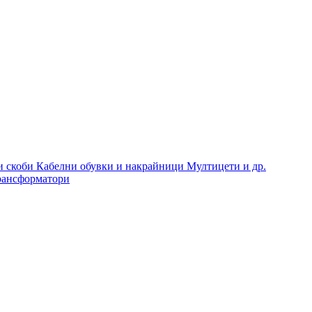
и скоби
Кабелни обувки и накрайници
Мултицети и др.
рансформатори