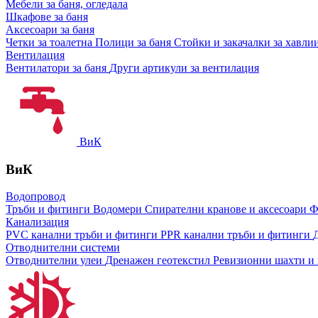
Мебели за баня, огледала
Шкафове за баня
Аксесоари за баня
Четки за тоалетна
Полици за баня
Стойки и закачалки за хавли
Вентилация
Вентилатори за баня
Други артикули за вентилация
ВиК
ВиК
Водопровод
Тръби и фитинги
Водомери
Спирателни кранове и аксесоари
Ф
Канализация
PVC канални тръби и фитинги
PPR канални тръби и фитинги
Отводнителни системи
Отводнителни улеи
Дренажен геотекстил
Ревизионни шахти и