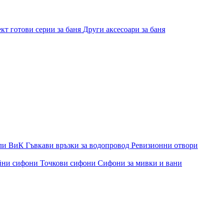
кт готови серии за баня
Други аксесоари за баня
ли ВиК
Гъвкави връзки за водопровод
Ревизионни отвори
йни сифони
Точкови сифони
Сифони за мивки и вани