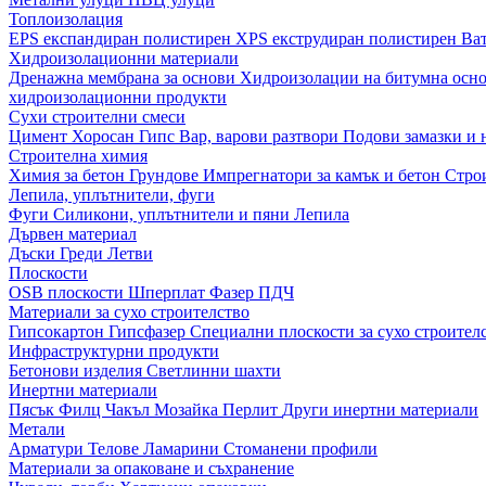
Топлоизолация
EPS експандиран полистирен
XPS екструдиран полистирен
Ва
Хидроизолационни материали
Дренажна мембрана за основи
Хидроизолации на битумна осн
хидроизолационни продукти
Сухи строителни смеси
Цимент
Хоросан
Гипс
Вар, варови разтвори
Подови замазки и
Строителна химия
Химия за бетон
Грундове
Импрегнатори за камък и бетон
Стро
Лепила, уплътнители, фуги
Фуги
Силикони, уплътнители и пяни
Лепила
Дървен материал
Дъски
Греди
Летви
Плоскости
OSB плоскости
Шперплат
Фазер
ПДЧ
Материали за сухо строителство
Гипсокартон
Гипсфазер
Специални плоскости за сухо строител
Инфраструктурни продукти
Бетонови изделия
Светлинни шахти
Инертни материали
Пясък
Филц
Чакъл
Мозайкa
Перлит
Други инертни материали
Метали
Арматури
Телове
Ламарини
Стоманени профили
Материали за опаковане и съхранение