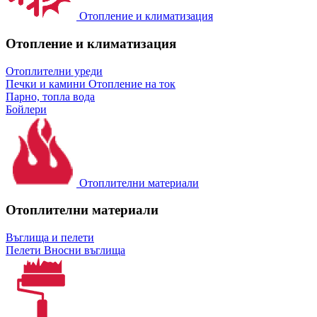
Отопление и климатизация
Отопление и климатизация
Отоплителни уреди
Печки и камини
Отопление на ток
Парно, топла вода
Бойлери
Отоплителни материали
Отоплителни материали
Въглища и пелети
Пелети
Вносни въглища