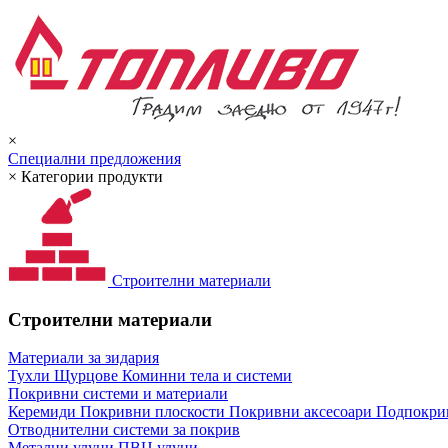
×
Специални предложения
×
Категории продукти
Строителни материали
Строителни материали
Материали за зидария
Тухли
Щурцове
Коминни тела и системи
Покривни системи и материали
Керемиди
Покривни плоскости
Покривни аксесоари
Подпокрив
Отводнителни системи за покрив
Метални улуци
ПВЦ улуци