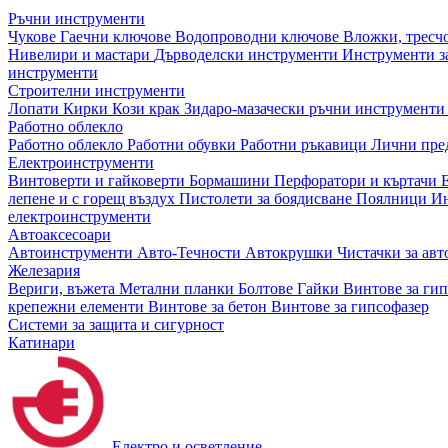
Ръчни инструменти
Чукове
Гаечни ключове
Водопроводни ключове
Вложки, тресч
Нивелири и мастари
Дърводелски инструменти
Инструменти за
инструменти
Строителни инструменти
Лопати
Кирки
Кози крак
Зидаро-мазачески ръчни инструмент
Работно облекло
Работно облекло
Работни обувки
Работни ръкавици
Лични пре
Електроинструменти
Винтоверти и гайковерти
Бормашини
Перфоратори и къртачи
лепене и с горещ въздух
Пистолети за боядисване
Поялници
Ин
електроинструменти
Автоаксесоари
Автоинструменти
Авто-Течности
Автокрушки
Чистачки за ав
Железария
Вериги, въжета
Метални планки
Болтове
Гайки
Винтове за ги
крепежни елементи
Винтове за бетон
Винтове за гипсофазер
Системи за защита и сигурност
Катинари
Електро и осветление