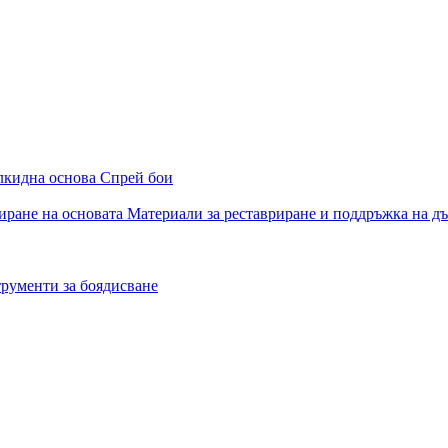
алкидна основа
Спрей бои
иране на основата
Материали за реставриране и поддръжка на д
рументи за боядисване