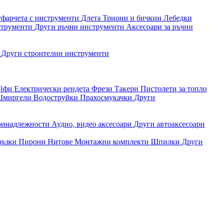
уфарчета с инструменти
Длета
Триони и бичкии
Лебедки
струменти
Други ръчни инструменти
Аксесоари за ръчни
и
Други строителни инструменти
айфи
Електрически рендета
Фрези
Такери
Пистолети за топло
миргели
Водоструйки
Прахосмукачки
Други
ринадлежности
Аудио, видео аксесоари
Други автоаксесоари
ръзки
Пирони
Нитове
Монтажни комплекти
Шпилки
Други