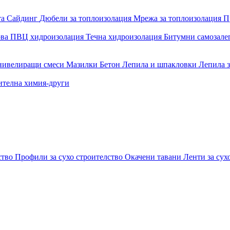
та
Сайдинг
Дюбели за топлоизолация
Мрежа за топлоизолация
П
ова
ПВЦ хидроизолация
Течна хидроизолация
Битумни самозал
 нивелиращи смеси
Мазилки
Бетон
Лепила и шпакловки
Лепила 
ителна химия-други
ство
Профили за сухо строителство
Окачени тавани
Ленти за сух