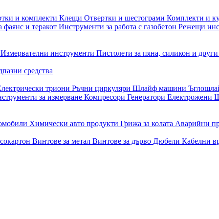
отки и комплекти
Клещи
Отвертки и шестограми
Комплекти и к
 фаянс и теракот
Инструменти за работа с газобетон
Режещи ин
и
Измервателни инструменти
Пистолети за пяна, силикон и друг
дпазни средства
Електрически триони
Ръчни циркуляри
Шлайф машини
Ъглошл
струменти за измерване
Компресори
Генератори
Електрожени
Ш
томобили
Химически авто продукти
Грижа за колата
Аварийни п
псокартон
Винтове за метал
Винтове за дърво
Дюбели
Кабелни в