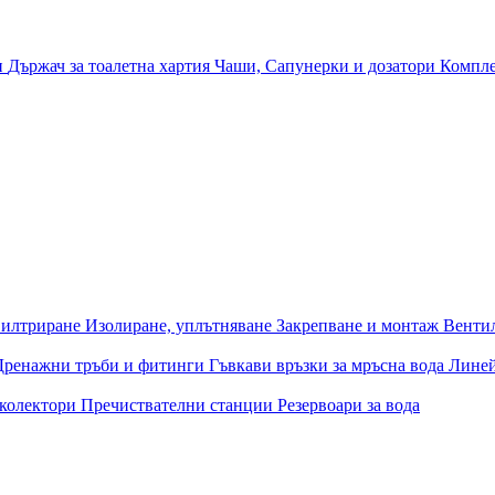
и
Държач за тоалетна хартия
Чаши, Сапунерки и дозатори
Компле
илтриране
Изолиране, уплътняване
Закрепване и монтаж
Венти
Дренажни тръби и фитинги
Гъвкави връзки за мръсна вода
Лине
 колектори
Пречиствателни станции
Резервоари за вода