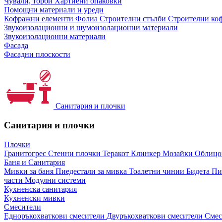
Чували, торби
Хартиени опаковки
Помощни материали и уреди
Кофражни елементи
Фолиа
Строителни стълби
Строителни коф
Звукоизолационни и шумоизолационни материали
Звукоизолационни материали
Фасада
Фасадни плоскости
Санитария и плочки
Санитария и плочки
Плочки
Гранитогрес
Стенни плочки
Теракот
Клинкер
Мозайки
Облиц
Баня и Санитария
Мивки за баня
Пиедестали за мивка
Тоалетни чинии
Бидета
Пи
части
Модулни системи
Кухненска санитария
Кухненски мивки
Смесители
Едноръкохваткови смесители
Двуръкохваткови смесители
Смес