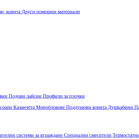
и, корита
Други помощни материали
овки
Подови лайсни
Профили за плочки
соари
Казанчета
Моноблокове
Поддушови корита
Душкабини
П
ителни системи за вграждане
Специални смесители
Термостатн