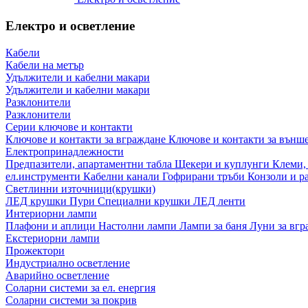
Електро и осветление
Кабели
Кабели на метър
Удължители и кабелни макари
Удължители и кабелни макари
Разклонители
Разклонители
Серии ключове и контакти
Ключове и контакти за вграждане
Ключове и контакти за външ
Електропринадлежности
Предпазители, апартаментни табла
Щекери и куплунги
Клеми,
ел.инструменти
Кабелни канали
Гофрирани тръби
Конзоли и р
Светлинни източници(крушки)
ЛЕД крушки
Пури
Специални крушки
ЛЕД ленти
Интериорни лампи
Плафони и аплици
Настолни лампи
Лампи за баня
Луни за вг
Екстериорни лампи
Прожектори
Индустриално осветление
Аварийно осветление
Соларни системи за ел. енергия
Соларни системи за покрив