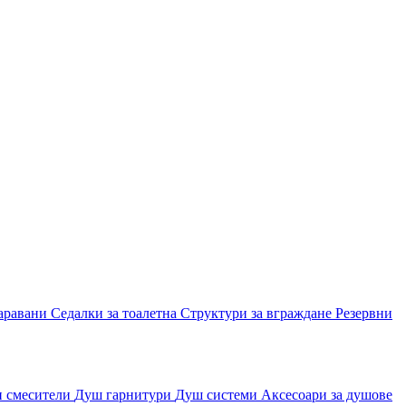
аравани
Седалки за тоалетна
Структури за вграждане
Резервни
и смесители
Душ гарнитури
Душ системи
Аксесоари за душове