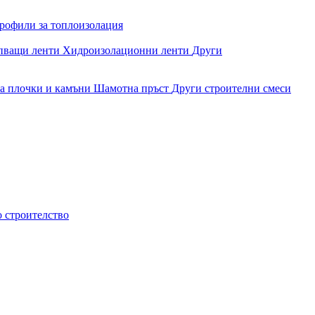
рофили за топлоизолация
епващи ленти
Хидроизолационни ленти
Други
за плочки и камъни
Шамотна пръст
Други строителни смеси
о строителство