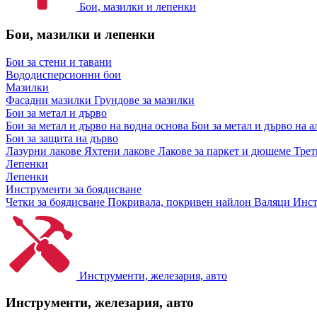
Бои, мазилки и лепенки
Бои, мазилки и лепенки
Бои за стени и тавани
Вододисперсионни бои
Мазилки
Фасадни мазилки
Грундове за мазилки
Бои за метал и дърво
Бои за метал и дърво на водна основа
Бои за метал и дърво на 
Бои за защита на дърво
Лазурни лакове
Яхтени лакове
Лакове за паркет и дюшеме
Трет
Лепенки
Лепенки
Инструменти за боядисване
Четки за боядисване
Покривала, покривен найлон
Валяци
Инст
Инструменти, железария, авто
Инструменти, железария, авто