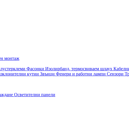
ен монтаж
 лустерклеми
Фасонки
Изолирбанд, термосвиваем шлаух
Кабелн
азклонителни кутии
Звънци
Фенери и работни лампи
Сензори
Т
раждане
Осветителни панели