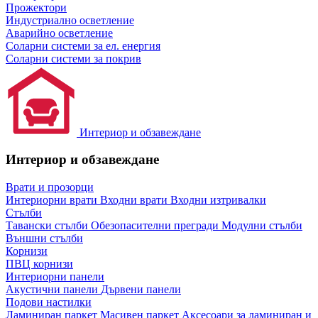
Прожектори
Индустриално осветление
Аварийно осветление
Соларни системи за ел. енергия
Соларни системи за покрив
Интериор и обзавеждане
Интериор и обзавеждане
Врати и прозорци
Интериорни врати
Входни врати
Входни изтривалки
Стълби
Тавански стълби
Обезопасителни прегради
Модулни стълби
Външни стълби
Корнизи
ПВЦ корнизи
Интериорни панели
Акустични панели
Дървени панели
Подови настилки
Ламиниран паркет
Масивен паркет
Аксесоари за ламиниран и