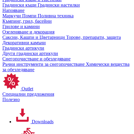
Градински къщи
Градински настилки
Напояване
Маркучи
Помпи
Поливна техника
Къмпинг, грил, басейни
Грилове и камини
Озеленяване и декорация
Саксии, Кашпи и Цветарници
Торове, препарати, защита
Декоративни камъни
Градински артикули
Други градински артикули
Снегопочистване и обезледяване
Ръчни инструменти за снегопочистване
Химически вещества
за обезледяване
Outlet
Специални предложения
Полезно
Downloads