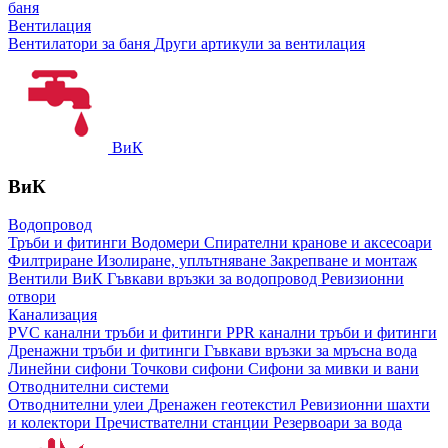
баня
Вентилация
Вентилатори за баня
Други артикули за вентилация
ВиК
ВиК
Водопровод
Тръби и фитинги
Водомери
Спирателни кранове и аксесоари
Филтриране
Изолиране, уплътняване
Закрепване и монтаж
Вентили ВиК
Гъвкави връзки за водопровод
Ревизионни
отвори
Канализация
PVC канални тръби и фитинги
PPR канални тръби и фитинги
Дренажни тръби и фитинги
Гъвкави връзки за мръсна вода
Линейни сифони
Точкови сифони
Сифони за мивки и вани
Отводнителни системи
Отводнителни улеи
Дренажен геотекстил
Ревизионни шахти
и колектори
Пречиствателни станции
Резервоари за вода