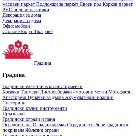
масивен паркет
Подложки за паркет
Двоен под
Корков паркет
PVC подови настилки
Декорация за дома
Декорация за дома
Офис мебели
Столове
Бюра
Шкафове
Градина
Градина
Градински електрически инструменти
Косачки
Тримери
Листосъбирачи / моторни метли
Мотофрези
Храсторези
Цепачки за дърва
Акумулаторни ножици
Снегорини
Градински ръчни инструменти
Пръскачки
Градински огради и пана
Оградни пана
Оградни мрежи
Оградни стълбове
Градински
покривала
Железни огради
Градински къщи и Настилки