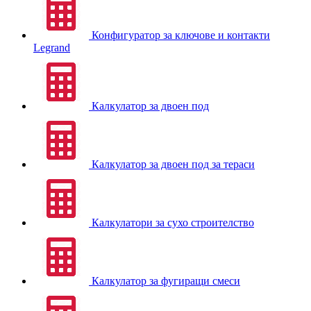
Конфигуратор за ключове и контакти
Legrand
Калкулатор за двоен под
Калкулатор за двоен под за тераси
Калкулатори за сухо строителство
Калкулатор за фугиращи смеси