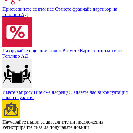
Присъединете се към нас
Станете франчайз партньор на
Топливо АД
Пазарувайте още по-изгодно
Вземете Карта за отстъпки от
Топливо АД
Имате въпрос? Ние сме насреща!
Запазете час за консултация
с наш служител
Научавайте първи за актуалните ни предложения
Регистрирайте се за да получавате новини