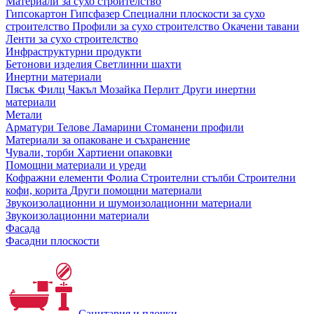
Материали за сухо строителство
Гипсокартон
Гипсфазер
Специални плоскости за сухо
строителство
Профили за сухо строителство
Окачени тавани
Ленти за сухо строителство
Инфраструктурни продукти
Бетонови изделия
Светлинни шахти
Инертни материали
Пясък
Филц
Чакъл
Мозайкa
Перлит
Други инертни
материали
Метали
Арматури
Телове
Ламарини
Стоманени профили
Материали за опаковане и съхранение
Чували, торби
Хартиени опаковки
Помощни материали и уреди
Кофражни елементи
Фолиа
Строителни стълби
Строителни
кофи, корита
Други помощни материали
Звукоизолационни и шумоизолационни материали
Звукоизолационни материали
Фасада
Фасадни плоскости
Санитария и плочки