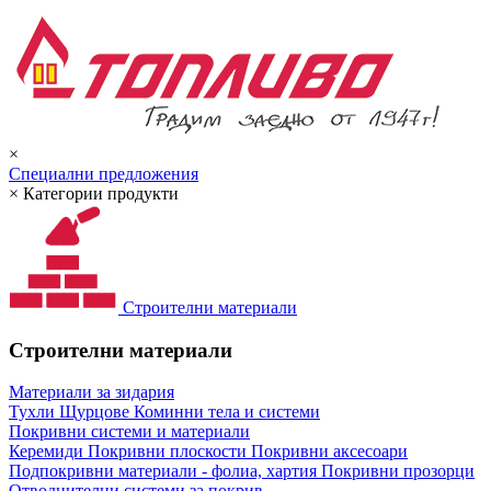
×
Специални предложения
×
Категории продукти
Строителни материали
Строителни материали
Материали за зидария
Тухли
Щурцове
Коминни тела и системи
Покривни системи и материали
Керемиди
Покривни плоскости
Покривни аксесоари
Подпокривни материали - фолиа, хартия
Покривни прозорци
Отводнителни системи за покрив