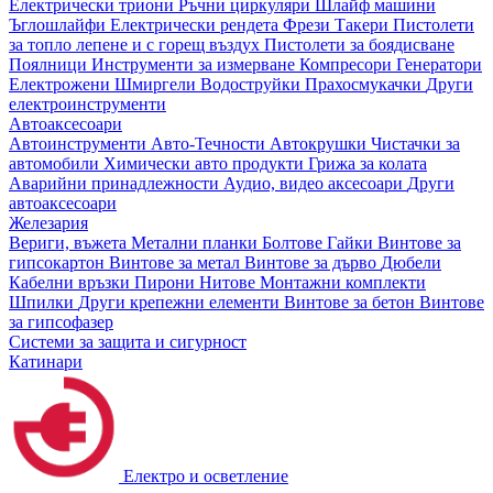
Електрически триони
Ръчни циркуляри
Шлайф машини
Ъглошлайфи
Електрически рендета
Фрези
Такери
Пистолети
за топло лепене и с горещ въздух
Пистолети за боядисване
Поялници
Инструменти за измерване
Компресори
Генератори
Електрожени
Шмиргели
Водоструйки
Прахосмукачки
Други
електроинструменти
Автоаксесоари
Автоинструменти
Авто-Течности
Автокрушки
Чистачки за
автомобили
Химически авто продукти
Грижа за колата
Аварийни принадлежности
Аудио, видео аксесоари
Други
автоаксесоари
Железария
Вериги, въжета
Метални планки
Болтове
Гайки
Винтове за
гипсокартон
Винтове за метал
Винтове за дърво
Дюбели
Кабелни връзки
Пирони
Нитове
Монтажни комплекти
Шпилки
Други крепежни елементи
Винтове за бетон
Винтове
за гипсофазер
Системи за защита и сигурност
Катинари
Електро и осветление