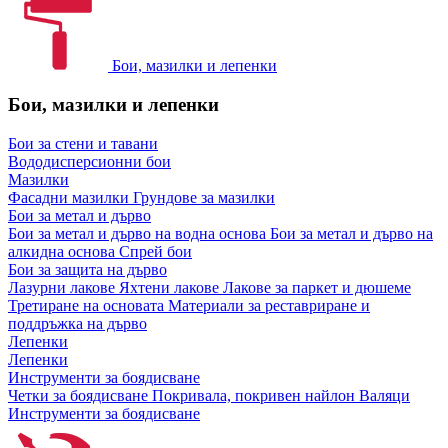
Бои, мазилки и лепенки
Бои, мазилки и лепенки
Бои за стени и тавани
Вододисперсионни бои
Мазилки
Фасадни мазилки
Грундове за мазилки
Бои за метал и дърво
Бои за метал и дърво на водна основа
Бои за метал и дърво на
алкидна основа
Спрей бои
Бои за защита на дърво
Лазурни лакове
Яхтени лакове
Лакове за паркет и дюшеме
Третиране на основата
Материали за реставриране и
поддръжка на дърво
Лепенки
Лепенки
Инструменти за боядисване
Четки за боядисване
Покривала, покривен найлон
Валяци
Инструменти за боядисване