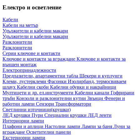
Електро и осветление
Кабели
Кабели на метър
Удължители и кабелни макари
Удължители и кабелни макари
Разклонители
Разклонители
Серии ключове и контакти
Ключове и контакти за вграждане
Ключове и контакти за
външен монтаж
Електропринадлежности
Предпазители, апартаментни табла
Щекери и куплунги
Клеми, лустерклеми
Фасонки
Изолирбанд, термосвиваем
шлаух
Кабелни скоби
Кабелни обувки и накрайници
Мултицети и др. ел.инструменти
Кабелни канали
Гофрирани
тръби
Конзоли и разклонителни кутии
Звънци
Фенери и
работни лампи
Сензори
Трансформатори
Светлинни източници(крушки)
ЛЕД крушки
Пури
Специални крушки
ЛЕД ленти
Интериорни лампи
Плафони и аплици
Настолни лампи
Лампи за баня
Луни за
вграждане
Осветителни панели
Екстериорни лампи