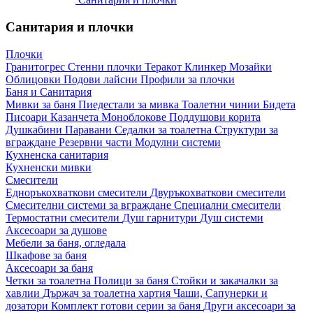
Санитария и плочки
Плочки
Гранитогрес
Стенни плочки
Теракот
Клинкер
Мозайки
Облицовки
Подови лайсни
Профили за плочки
Баня и Санитария
Мивки за баня
Пиедестали за мивка
Тоалетни чинии
Бидета
Писоари
Казанчета
Моноблокове
Поддушови корита
Душкабини
Паравани
Седалки за тоалетна
Структури за
вграждане
Резервни части
Модулни системи
Кухненска санитария
Кухненски мивки
Смесители
Едноръкохваткови смесители
Двуръкохваткови смесители
Смесителни системи за вграждане
Специални смесители
Термостатни смесители
Душ гарнитури
Душ системи
Аксесоари за душове
Мебели за баня, огледала
Шкафове за баня
Аксесоари за баня
Четки за тоалетна
Полици за баня
Стойки и закачалки за
хавлии
Държач за тоалетна хартия
Чаши, Сапунерки и
дозатори
Комплект готови серии за баня
Други аксесоари за