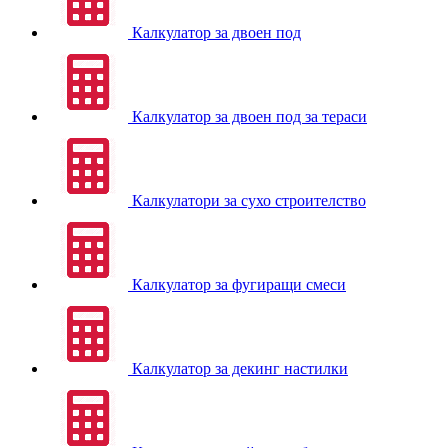
Калкулатор за двоен под
Калкулатор за двоен под за тераси
Калкулатори за сухо строителство
Калкулатор за фугиращи смеси
Калкулатор за декинг настилки