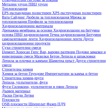
Метални улуци
ПВЦ улуци
Топлоизолация
EPS експандиран полистирен
XPS екструдиран полистирен
Вата
Сайдинг
Дюбели за топлоизолация
Мрежа за
топлоизолация
Профили за топлоизолация
Хидроизолационни материали
Дренажна мембрана за основи
Хидроизолации на битумна
основа
ПВЦ хидроизолация
Течна хидроизолация
Битумни
самозалепващи ленти
Хидроизолационни ленти
Други
хидроизолационни продукти
Сухи строителни смеси
Цимент
Хоросан
Гипс
Вар, варови разтвори
Подови замазки и
нивелиращи смеси
Мазилки
Бетон
Лепила и шпакловки
Лепила за плочки и камъни
Шамотна пръст
Други строителни
смеси
Строителна химия
Химия за бетон
Грундове
Импрегнатори за камък и бетон
Строителна химия-други
Лепила, уплътнители, фуги
Фуги
Силикони, уплътнители и пяни
Лепила
Дървен материал
Дъски
Греди
Летви
Плоскости
OSB плоскости
Шперплат
Фазер
ПДЧ