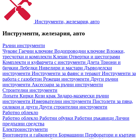
Инструменти, железария, авто
Инструменти, железария, авто
Ръчни инструменти
Чукове
Гаечни ключове
Водопроводни ключове
Вложки,
тресчотки и комплекти
Клещи
Отвертки и шестограми
Комплекти и куфарчета с инструменти
Длета
Триони и
бичкии
Лебедки
Нивелири и мастари
Дърводелски
инструменти
Инструменти за фаянс и теракот
Инструменти за
работа с газобетон
Режещи инструменти
Други ръчни
инструменти
Аксесоари за ръчни инструменти
Строителни инструменти
Лопати
Кирки
Кози крак
Зидаро-мазачески ръчни
инструменти
Измервателни инструменти
Пистолети за пяна,
силикон и други
Други строителни инструменти
Работно облекло
Работно облекло
Работни обувки
Работни ръкавици
Лични
предпазни средства
Електроинструменти
Винтоверти и гайковерти
Бормашини
Перфоратори и къртачи