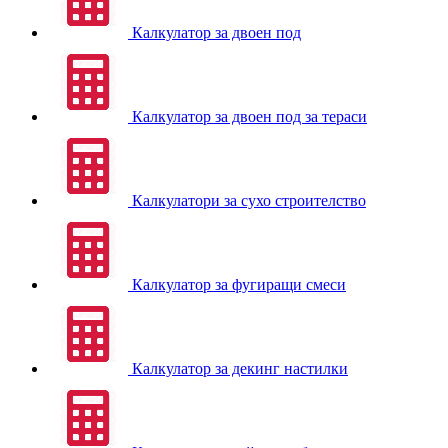
Калкулатор за двоен под
Калкулатор за двоен под за тераси
Калкулатори за сухо строителство
Калкулатор за фугиращи смеси
Калкулатор за декинг настилки