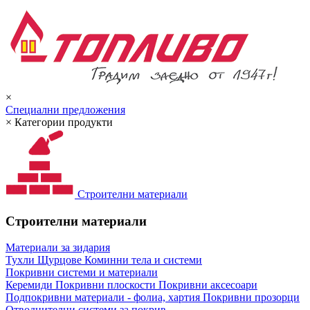
×
Специални предложения
×
Категории продукти
Строителни материали
Строителни материали
Материали за зидария
Тухли
Щурцове
Коминни тела и системи
Покривни системи и материали
Керемиди
Покривни плоскости
Покривни аксесоари
Подпокривни материали - фолиа, хартия
Покривни прозорци
Отводнителни системи за покрив