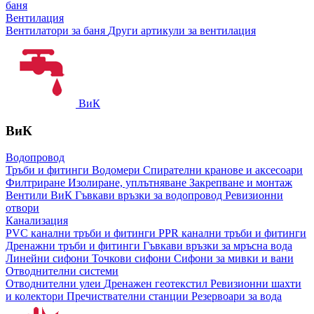
баня
Вентилация
Вентилатори за баня
Други артикули за вентилация
ВиК
ВиК
Водопровод
Тръби и фитинги
Водомери
Спирателни кранове и аксесоари
Филтриране
Изолиране, уплътняване
Закрепване и монтаж
Вентили ВиК
Гъвкави връзки за водопровод
Ревизионни
отвори
Канализация
PVC канални тръби и фитинги
PPR канални тръби и фитинги
Дренажни тръби и фитинги
Гъвкави връзки за мръсна вода
Линейни сифони
Точкови сифони
Сифони за мивки и вани
Отводнителни системи
Отводнителни улеи
Дренажен геотекстил
Ревизионни шахти
и колектори
Пречиствателни станции
Резервоари за вода