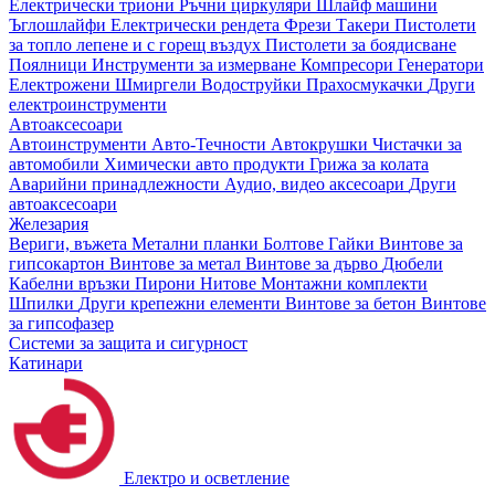
Електрически триони
Ръчни циркуляри
Шлайф машини
Ъглошлайфи
Електрически рендета
Фрези
Такери
Пистолети
за топло лепене и с горещ въздух
Пистолети за боядисване
Поялници
Инструменти за измерване
Компресори
Генератори
Електрожени
Шмиргели
Водоструйки
Прахосмукачки
Други
електроинструменти
Автоаксесоари
Автоинструменти
Авто-Течности
Автокрушки
Чистачки за
автомобили
Химически авто продукти
Грижа за колата
Аварийни принадлежности
Аудио, видео аксесоари
Други
автоаксесоари
Железария
Вериги, въжета
Метални планки
Болтове
Гайки
Винтове за
гипсокартон
Винтове за метал
Винтове за дърво
Дюбели
Кабелни връзки
Пирони
Нитове
Монтажни комплекти
Шпилки
Други крепежни елементи
Винтове за бетон
Винтове
за гипсофазер
Системи за защита и сигурност
Катинари
Електро и осветление