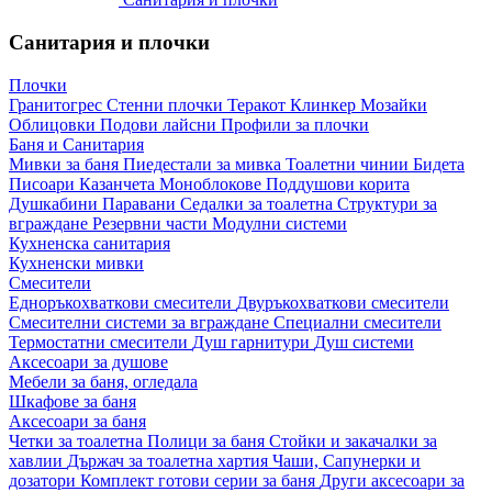
Санитария и плочки
Плочки
Гранитогрес
Стенни плочки
Теракот
Клинкер
Мозайки
Облицовки
Подови лайсни
Профили за плочки
Баня и Санитария
Мивки за баня
Пиедестали за мивка
Тоалетни чинии
Бидета
Писоари
Казанчета
Моноблокове
Поддушови корита
Душкабини
Паравани
Седалки за тоалетна
Структури за
вграждане
Резервни части
Модулни системи
Кухненска санитария
Кухненски мивки
Смесители
Едноръкохваткови смесители
Двуръкохваткови смесители
Смесителни системи за вграждане
Специални смесители
Термостатни смесители
Душ гарнитури
Душ системи
Аксесоари за душове
Мебели за баня, огледала
Шкафове за баня
Аксесоари за баня
Четки за тоалетна
Полици за баня
Стойки и закачалки за
хавлии
Държач за тоалетна хартия
Чаши, Сапунерки и
дозатори
Комплект готови серии за баня
Други аксесоари за