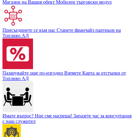
Магазин на Вашия обект
Мобилен търговски модул
Присъединете се към нас
Станете франчайз партньор на
Топливо АД
Пазарувайте още по-изгодно
Вземете Карта за отстъпки от
Топливо АД
Имате въпрос? Ние сме насреща!
Запазете час за консултация
с наш служител