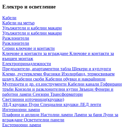
Електро и осветление
Кабели
Кабели на метър
Удължители и кабелни макари
Удължители и кабелни макари
Разклонители
Разклонители
Серии ключове и контакти
Ключове и контакти за вграждане
Ключове и контакти за
външен монтаж
Електропринадлежности
Предпазители, апартаментни табла
Щекери и куплунги
Клеми, лустерклеми
Фасонки
Изолирбанд, термосвиваем
шлаух
Кабелни скоби
Кабелни обувки и накрайници
Мултицети и др. ел.инструменти
Кабелни канали
Гофрирани
тръби
Конзоли и разклонителни кутии
Звънци
Фенери и
работни лампи
Сензори
Трансформатори
Светлинни източници(крушки)
ЛЕД крушки
Пури
Специални крушки
ЛЕД ленти
Интериорни лампи
Плафони и аплици
Настолни лампи
Лампи за баня
Луни за
вграждане
Осветителни панели
Екстериорни лампи