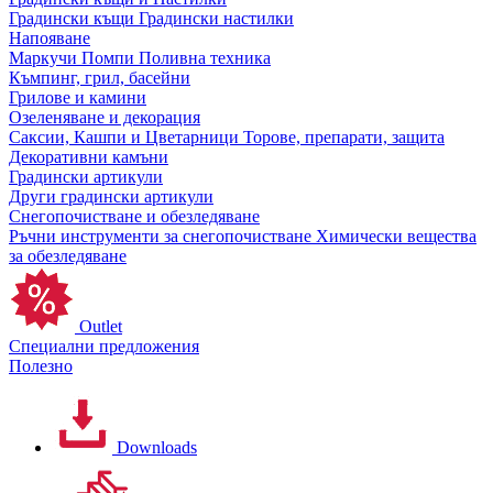
Градински къщи
Градински настилки
Напояване
Маркучи
Помпи
Поливна техника
Къмпинг, грил, басейни
Грилове и камини
Озеленяване и декорация
Саксии, Кашпи и Цветарници
Торове, препарати, защита
Декоративни камъни
Градински артикули
Други градински артикули
Снегопочистване и обезледяване
Ръчни инструменти за снегопочистване
Химически вещества
за обезледяване
Outlet
Специални предложения
Полезно
Downloads