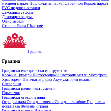
масивен паркет
Подложки за паркет
Двоен под
Корков паркет
PVC подови настилки
Декорация за дома
Декорация за дома
Офис мебели
Столове
Бюра
Шкафове
Градина
Градина
Градински електрически инструменти
Косачки
Тримери
Листосъбирачи / моторни метли
Мотофрези
Храсторези
Цепачки за дърва
Акумулаторни ножици
Снегорини
Градински ръчни инструменти
Пръскачки
Градински огради и пана
Оградни пана
Оградни мрежи
Оградни стълбове
Градински
покривала
Железни огради
Градински къщи и Настилки