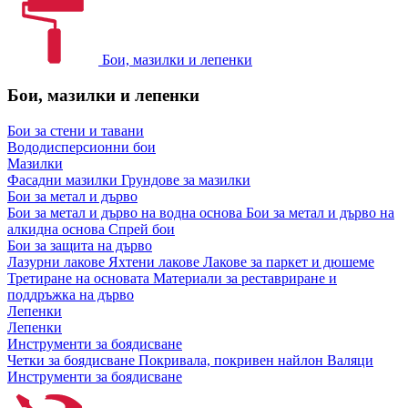
Бои, мазилки и лепенки
Бои, мазилки и лепенки
Бои за стени и тавани
Вододисперсионни бои
Мазилки
Фасадни мазилки
Грундове за мазилки
Бои за метал и дърво
Бои за метал и дърво на водна основа
Бои за метал и дърво на
алкидна основа
Спрей бои
Бои за защита на дърво
Лазурни лакове
Яхтени лакове
Лакове за паркет и дюшеме
Третиране на основата
Материали за реставриране и
поддръжка на дърво
Лепенки
Лепенки
Инструменти за боядисване
Четки за боядисване
Покривала, покривен найлон
Валяци
Инструменти за боядисване