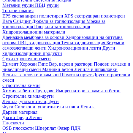
Метални улуци
ПВЦ улуци
Топлоизолация
EPS експандиран полистирен
XPS екструдиран полистирен
Вата
Сайдинг
Дюбели за топлоизолация
Мрежа за
топлоизолация
Профили за топлоизолация
Хидроизолационни материали
Дренажна мембрана за основи
Хидроизолации на битумна
основа
ПВЦ хидроизолация
Течна хидроизолация
Битумни
самозалепващи ленти
Хидроизолационни ленти
Други
хидроизолационни продукти
Сухи строителни смеси
Цимент
Хоросан
Гипс
Вар, варови разтвори
Подови замазки и
нивелиращи смеси
Мазилки
Бетон
Лепила и шпакловки
Лепила за плочки и камъни
Шамотна пръст
Други строителни
смеси
Строителна химия
Химия за бетон
Грундове
Импрегнатори за камък и бетон
Строителна химия-други
Лепила, уплътнители, фуги
Фуги
Силикони, уплътнители и пяни
Лепила
Дървен материал
Дъски
Греди
Летви
Плоскости
OSB плоскости
Шперплат
Фазер
ПДЧ