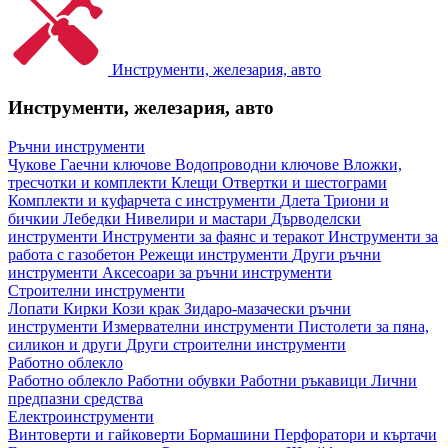
Инструменти, железария, авто
Инструменти, железария, авто
Ръчни инструменти
Чукове
Гаечни ключове
Водопроводни ключове
Вложки,
тресчотки и комплекти
Клещи
Отвертки и шестограми
Комплекти и куфарчета с инструменти
Длета
Триони и
бичкии
Лебедки
Нивелири и мастари
Дърводелски
инструменти
Инструменти за фаянс и теракот
Инструменти за
работа с газобетон
Режещи инструменти
Други ръчни
инструменти
Аксесоари за ръчни инструменти
Строителни инструменти
Лопати
Кирки
Кози крак
Зидаро-мазачески ръчни
инструменти
Измервателни инструменти
Пистолети за пяна,
силикон и други
Други строителни инструменти
Работно облекло
Работно облекло
Работни обувки
Работни ръкавици
Лични
предпазни средства
Електроинструменти
Винтоверти и гайковерти
Бормашини
Перфоратори и къртачи