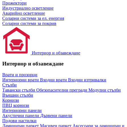
Прожектори
Индустриално осветление
Аварийно осветление
Соларни системи за ел. енергия
Соларни системи за покрив
Интериор и обзавеждане
Интериор и обзавеждане
Врати и прозорци
Интериорни врати
Входни врати
Входни изтривалки
Стълби
Тавански стълби
Обезопасителни прегради
Модулни стълби
Външни стълби
Корнизи
ПВЦ корнизи
Интериорни панели
Акустични панели
Дървени панели
Подови настилки
Ламиниран паркет
Масивен паркет
Аксесоари за ламиниран и