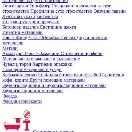
Материали за сухо строителство
Гипсокартон
Гипсфазер
Специални плоскости за сухо
строителство
Профили за сухо строителство
Окачени тавани
Ленти за сухо строителство
Инфраструктурни продукти
Бетонови изделия
Светлинни шахти
Инертни материали
Пясък
Филц
Чакъл
Мозайкa
Перлит
Други инертни
материали
Метали
Арматури
Телове
Ламарини
Стоманени профили
Материали за опаковане и съхранение
Чували, торби
Хартиени опаковки
Помощни материали и уреди
Кофражни елементи
Фолиа
Строителни стълби
Строителни
кофи, корита
Други помощни материали
Звукоизолационни и шумоизолационни материали
Звукоизолационни материали
Фасада
Фасадни плоскости
Санитария и плочки