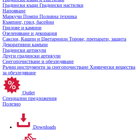
Градински къщи
Градински настилки
Напояване
Маркучи
Помпи
Поливна техника
Къмпинг, грил, басейни
Грилове и камини
Озеленяване и декорация
Саксии, Кашпи и Цветарници
Торове, препарати, защита
Декоративни камъни
Градински артикули
Други градински артикули
Снегопочистване и обезледяване
Ръчни инструменти за снегопочистване
Химически вещества
за обезледяване
Outlet
Специални предложения
Полезно
Downloads