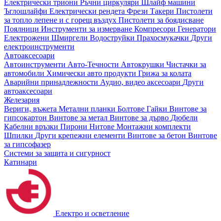
Електрически триони
Ръчни циркуляри
Шлайф машини
Ъглошлайфи
Електрически рендета
Фрези
Такери
Пистолети
за топло лепене и с горещ въздух
Пистолети за боядисване
Поялници
Инструменти за измерване
Компресори
Генератори
Електрожени
Шмиргели
Водоструйки
Прахосмукачки
Други
електроинструменти
Автоаксесоари
Автоинструменти
Авто-Течности
Автокрушки
Чистачки за
автомобили
Химически авто продукти
Грижа за колата
Аварийни принадлежности
Аудио, видео аксесоари
Други
автоаксесоари
Железария
Вериги, въжета
Метални планки
Болтове
Гайки
Винтове за
гипсокартон
Винтове за метал
Винтове за дърво
Дюбели
Кабелни връзки
Пирони
Нитове
Монтажни комплекти
Шпилки
Други крепежни елементи
Винтове за бетон
Винтове
за гипсофазер
Системи за защита и сигурност
Катинари
Електро и осветление