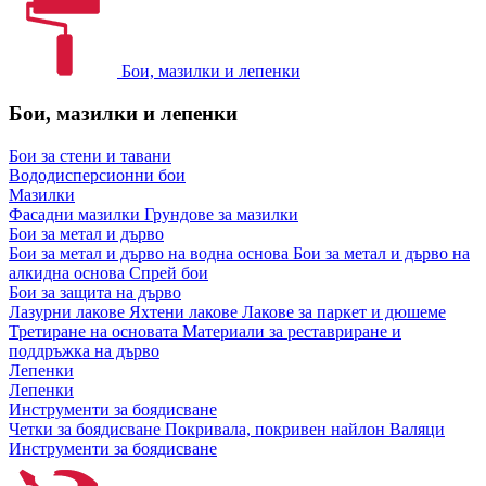
Бои, мазилки и лепенки
Бои, мазилки и лепенки
Бои за стени и тавани
Вододисперсионни бои
Мазилки
Фасадни мазилки
Грундове за мазилки
Бои за метал и дърво
Бои за метал и дърво на водна основа
Бои за метал и дърво на
алкидна основа
Спрей бои
Бои за защита на дърво
Лазурни лакове
Яхтени лакове
Лакове за паркет и дюшеме
Третиране на основата
Материали за реставриране и
поддръжка на дърво
Лепенки
Лепенки
Инструменти за боядисване
Четки за боядисване
Покривала, покривен найлон
Валяци
Инструменти за боядисване