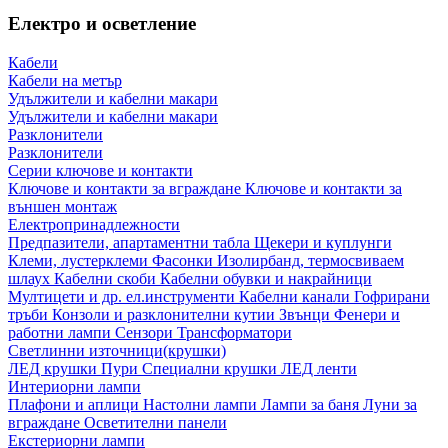
Електро и осветление
Кабели
Кабели на метър
Удължители и кабелни макари
Удължители и кабелни макари
Разклонители
Разклонители
Серии ключове и контакти
Ключове и контакти за вграждане
Ключове и контакти за
външен монтаж
Електропринадлежности
Предпазители, апартаментни табла
Щекери и куплунги
Клеми, лустерклеми
Фасонки
Изолирбанд, термосвиваем
шлаух
Кабелни скоби
Кабелни обувки и накрайници
Мултицети и др. ел.инструменти
Кабелни канали
Гофрирани
тръби
Конзоли и разклонителни кутии
Звънци
Фенери и
работни лампи
Сензори
Трансформатори
Светлинни източници(крушки)
ЛЕД крушки
Пури
Специални крушки
ЛЕД ленти
Интериорни лампи
Плафони и аплици
Настолни лампи
Лампи за баня
Луни за
вграждане
Осветителни панели
Екстериорни лампи