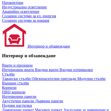
Прожектори
Индустриално осветление
Аварийно осветление
Соларни системи за ел. енергия
Соларни системи за покрив
Интериор и обзавеждане
Интериор и обзавеждане
Врати и прозорци
Интериорни врати
Входни врати
Входни изтривалки
Стълби
Тавански стълби
Обезопасителни прегради
Модулни стълби
Външни стълби
Корнизи
ПВЦ корнизи
Интериорни панели
Акустични панели
Дървени панели
Подови настилки
Ламиниран паркет
Масивен паркет
Аксесоари за ламиниран и