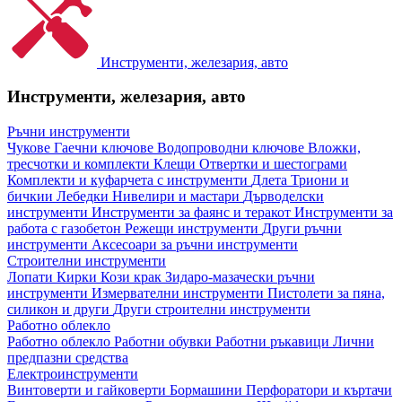
Инструменти, железария, авто
Инструменти, железария, авто
Ръчни инструменти
Чукове
Гаечни ключове
Водопроводни ключове
Вложки,
тресчотки и комплекти
Клещи
Отвертки и шестограми
Комплекти и куфарчета с инструменти
Длета
Триони и
бичкии
Лебедки
Нивелири и мастари
Дърводелски
инструменти
Инструменти за фаянс и теракот
Инструменти за
работа с газобетон
Режещи инструменти
Други ръчни
инструменти
Аксесоари за ръчни инструменти
Строителни инструменти
Лопати
Кирки
Кози крак
Зидаро-мазачески ръчни
инструменти
Измервателни инструменти
Пистолети за пяна,
силикон и други
Други строителни инструменти
Работно облекло
Работно облекло
Работни обувки
Работни ръкавици
Лични
предпазни средства
Електроинструменти
Винтоверти и гайковерти
Бормашини
Перфоратори и къртачи