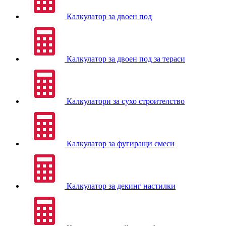
Калкулатор за двоен под
Калкулатор за двоен под за тераси
Калкулатори за сухо строителство
Калкулатор за фугиращи смеси
Калкулатор за декинг настилки