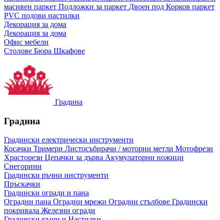
масивен паркет
Подложки за паркет
Двоен под
Корков паркет
PVC подови настилки
Декорация за дома
Декорация за дома
Офис мебели
Столове
Бюра
Шкафове
Градина
Градина
Градински електрически инструменти
Косачки
Тримери
Листосъбирачи / моторни метли
Мотофрези
Храсторези
Цепачки за дърва
Акумулаторни ножици
Снегорини
Градински ръчни инструменти
Пръскачки
Градински огради и пана
Оградни пана
Оградни мрежи
Оградни стълбове
Градински
покривала
Железни огради
Градински къщи и Настилки