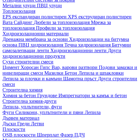
Метални улуци
ПВЦ улуци
Топлоизолация
EPS експандиран полистирен
XPS екструдиран полистирен
Вата
Сайдинг
Дюбели за топлоизолация
Мрежа за
топлоизолация
Профили за топлоизолация
Хидроизолационни материали
Дренажна мембрана за основи
Хидроизолации на битумна
основа
ПВЦ хидроизолация
Течна хидроизолация
Битумни
самозалепващи ленти
Хидроизолационни ленти
Други
хидроизолационни продукти
Сухи строителни смеси
Цимент
Хоросан
Гипс
Вар, варови разтвори
Подови замазки и
нивелиращи смеси
Мазилки
Бетон
Лепила и шпакловки
Лепила за плочки и камъни
Шамотна пръст
Други строителни
смеси
Строителна химия
Химия за бетон
Грундове
Импрегнатори за камък и бетон
Строителна химия-други
Лепила, уплътнители, фуги
Фуги
Силикони, уплътнители и пяни
Лепила
Дървен материал
Дъски
Греди
Летви
Плоскости
OSB плоскости
Шперплат
Фазер
ПДЧ