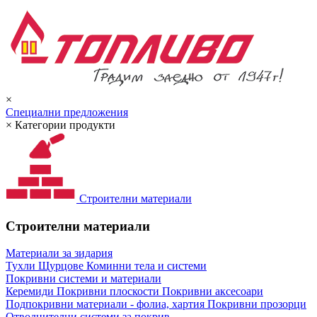
×
Специални предложения
×
Категории продукти
Строителни материали
Строителни материали
Материали за зидария
Тухли
Щурцове
Коминни тела и системи
Покривни системи и материали
Керемиди
Покривни плоскости
Покривни аксесоари
Подпокривни материали - фолиа, хартия
Покривни прозорци
Отводнителни системи за покрив