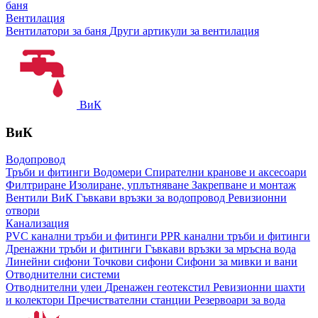
баня
Вентилация
Вентилатори за баня
Други артикули за вентилация
ВиК
ВиК
Водопровод
Тръби и фитинги
Водомери
Спирателни кранове и аксесоари
Филтриране
Изолиране, уплътняване
Закрепване и монтаж
Вентили ВиК
Гъвкави връзки за водопровод
Ревизионни
отвори
Канализация
PVC канални тръби и фитинги
PPR канални тръби и фитинги
Дренажни тръби и фитинги
Гъвкави връзки за мръсна вода
Линейни сифони
Точкови сифони
Сифони за мивки и вани
Отводнителни системи
Отводнителни улеи
Дренажен геотекстил
Ревизионни шахти
и колектори
Пречиствателни станции
Резервоари за вода