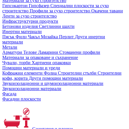
Материали за сухо строителство
Гипсокартон
Гипсфазер
Специални плоскости за сухо
строителство
Профили за сухо строителство
Окачени тавани
Ленти за сухо строителство
Инфраструктурни продукти
Бетонови изделия
Светлинни шахти
Инертни материали
Пясък
Филц
Чакъл
Мозайкa
Перлит
Други инертни
материали
Метали
Арматури
Телове
Ламарини
Стоманени профили
Материали за опаковане и съхранение
Чували, торби
Хартиени опаковки
Помощни материали и уреди
Кофражни елементи
Фолиа
Строителни стълби
Строителни
кофи, корита
Други помощни материали
Звукоизолационни и шумоизолационни материали
Звукоизолационни материали
Фасада
Фасадни плоскости
Санитария и плочки