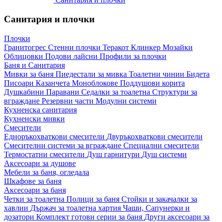
Санитария и плочки
Плочки
Гранитогрес
Стенни плочки
Теракот
Клинкер
Мозайки
Облицовки
Подови лайсни
Профили за плочки
Баня и Санитария
Мивки за баня
Пиедестали за мивка
Тоалетни чинии
Бидета
Писоари
Казанчета
Моноблокове
Поддушови корита
Душкабини
Паравани
Седалки за тоалетна
Структури за
вграждане
Резервни части
Модулни системи
Кухненска санитария
Кухненски мивки
Смесители
Едноръкохваткови смесители
Двуръкохваткови смесители
Смесителни системи за вграждане
Специални смесители
Термостатни смесители
Душ гарнитури
Душ системи
Аксесоари за душове
Мебели за баня, огледала
Шкафове за баня
Аксесоари за баня
Четки за тоалетна
Полици за баня
Стойки и закачалки за
хавлии
Държач за тоалетна хартия
Чаши, Сапунерки и
дозатори
Комплект готови серии за баня
Други аксесоари за