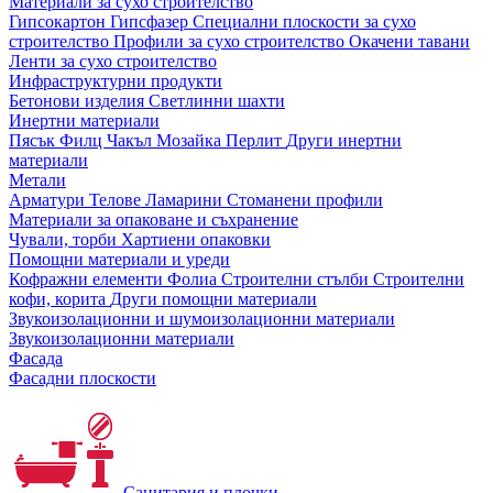
Материали за сухо строителство
Гипсокартон
Гипсфазер
Специални плоскости за сухо
строителство
Профили за сухо строителство
Окачени тавани
Ленти за сухо строителство
Инфраструктурни продукти
Бетонови изделия
Светлинни шахти
Инертни материали
Пясък
Филц
Чакъл
Мозайкa
Перлит
Други инертни
материали
Метали
Арматури
Телове
Ламарини
Стоманени профили
Материали за опаковане и съхранение
Чували, торби
Хартиени опаковки
Помощни материали и уреди
Кофражни елементи
Фолиа
Строителни стълби
Строителни
кофи, корита
Други помощни материали
Звукоизолационни и шумоизолационни материали
Звукоизолационни материали
Фасада
Фасадни плоскости
Санитария и плочки