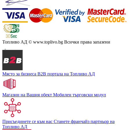
Топливо АД
© www.toplivo.bg Всички права запазени
Място за бизнеса
В2В портала на Топливо АД
Магазин на Вашия обект
Мобилен търговски модул
Присъединете се към нас
Станете франчайз партньор на
Топливо АД