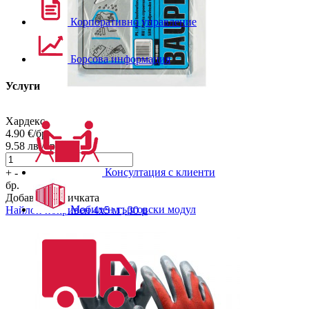
Корпоративно управление
Борсова информация
Услуги
Хардекс
4.90
€/бр.
9.58
лв./бр.
Консултация с клиенти
+
-
бр.
Добави в количката
Мобилен търговски модул
Найлон покривен 4х5 м , 30 µ