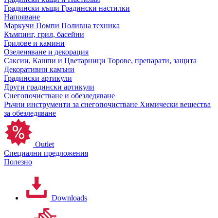
Градински къщи
Градински настилки
Напояване
Маркучи
Помпи
Поливна техника
Къмпинг, грил, басейни
Грилове и камини
Озеленяване и декорация
Саксии, Кашпи и Цветарници
Торове, препарати, защита
Декоративни камъни
Градински артикули
Други градински артикули
Снегопочистване и обезледяване
Ръчни инструменти за снегопочистване
Химически вещества
за обезледяване
Outlet
Специални предложения
Полезно
Downloads