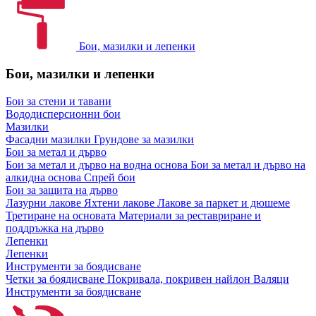
Бои, мазилки и лепенки
Бои, мазилки и лепенки
Бои за стени и тавани
Вододисперсионни бои
Мазилки
Фасадни мазилки
Грундове за мазилки
Бои за метал и дърво
Бои за метал и дърво на водна основа
Бои за метал и дърво на
алкидна основа
Спрей бои
Бои за защита на дърво
Лазурни лакове
Яхтени лакове
Лакове за паркет и дюшеме
Третиране на основата
Материали за реставриране и
поддръжка на дърво
Лепенки
Лепенки
Инструменти за боядисване
Четки за боядисване
Покривала, покривен найлон
Валяци
Инструменти за боядисване