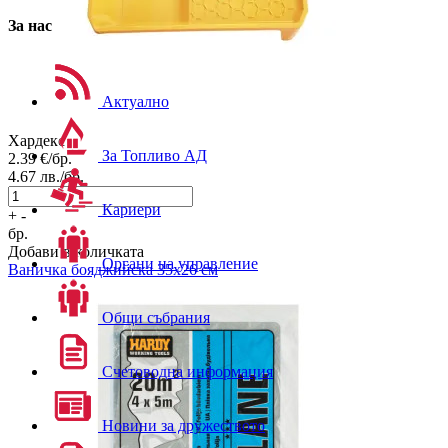
За нас
Актуално
Хардекс
За Топливо АД
2.39
€/бр.
4.67
лв./бр.
Кариери
+
-
бр.
Добави в количката
Органи на управление
Ваничка бояджийска 35х26 см
Общи събрания
Счетоводна информация
Новини за дружеството