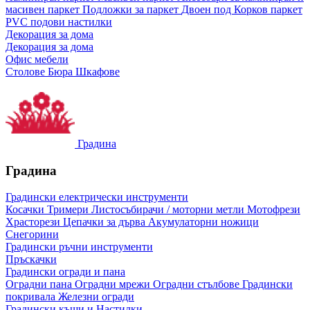
масивен паркет
Подложки за паркет
Двоен под
Корков паркет
PVC подови настилки
Декорация за дома
Декорация за дома
Офис мебели
Столове
Бюра
Шкафове
Градина
Градина
Градински електрически инструменти
Косачки
Тримери
Листосъбирачи / моторни метли
Мотофрези
Храсторези
Цепачки за дърва
Акумулаторни ножици
Снегорини
Градински ръчни инструменти
Пръскачки
Градински огради и пана
Оградни пана
Оградни мрежи
Оградни стълбове
Градински
покривала
Железни огради
Градински къщи и Настилки