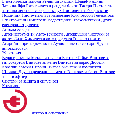
Електрически триони
Ръчни циркуляри
Шлайф машини
Ъглошлайфи
Електрически рендета
Фрези
Такери
Пистолети
за топло лепене и с горещ въздух
Пистолети за боядисване
Поялници
Инструменти за измерване
Компресори
Генератори
Електрожени
Шмиргели
Водоструйки
Прахосмукачки
Други
електроинструменти
Автоаксесоари
Автоинструменти
Авто-Течности
Автокрушки
Чистачки за
автомобили
Химически авто продукти
Грижа за колата
Аварийни принадлежности
Аудио, видео аксесоари
Други
автоаксесоари
Железария
Вериги, въжета
Метални планки
Болтове
Гайки
Винтове за
гипсокартон
Винтове за метал
Винтове за дърво
Дюбели
Кабелни връзки
Пирони
Нитове
Монтажни комплекти
Шпилки
Други крепежни елементи
Винтове за бетон
Винтове
за гипсофазер
Системи за защита и сигурност
Катинари
Електро и осветление