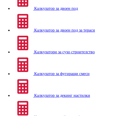
Калкулатор за двоен под
Калкулатор за двоен под за тераси
Калкулатори за сухо строителство
Калкулатор за фугиращи смеси
Калкулатор за декинг настилки