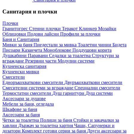
Санитария и плочки
Плочки
Гранитогрес
Стенни плочки
Теракот
Клинкер
Мозайки
Облицовки
Подови лайсни
Профили за плочки
Баня и Санитария
Мивки за баня
Пиедестали за мивка
Тоалетни чинии
Бидета
Писоари
Казанчета
Моноблокове
Поддушови корита
Душкабини
Паравани
Седалки за тоалетна
Структури за
вграждане
Резервни части
Модулни системи
Кухненска санитария
Кухненски мивки
Смесители
Едноръкохваткови смесители
Двуръкохваткови смесители
Смесителни системи за вграждане
Специални смесители
Термостатни смесители
Душ гарнитури
Душ системи
Аксесоари за душове
Мебели за баня, огледала
Шкафове за баня
Аксесоари за баня
Четки за тоалетна
Полици за баня
Стойки и закачалки за
хавлии
Държач за тоалетна хартия
Чаши, Сапунерки и
дозатори
Комплект готови серии за баня
Други аксесоари за