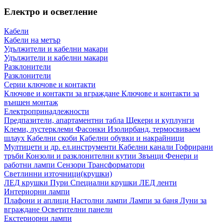
Електро и осветление
Кабели
Кабели на метър
Удължители и кабелни макари
Удължители и кабелни макари
Разклонители
Разклонители
Серии ключове и контакти
Ключове и контакти за вграждане
Ключове и контакти за
външен монтаж
Електропринадлежности
Предпазители, апартаментни табла
Щекери и куплунги
Клеми, лустерклеми
Фасонки
Изолирбанд, термосвиваем
шлаух
Кабелни скоби
Кабелни обувки и накрайници
Мултицети и др. ел.инструменти
Кабелни канали
Гофрирани
тръби
Конзоли и разклонителни кутии
Звънци
Фенери и
работни лампи
Сензори
Трансформатори
Светлинни източници(крушки)
ЛЕД крушки
Пури
Специални крушки
ЛЕД ленти
Интериорни лампи
Плафони и аплици
Настолни лампи
Лампи за баня
Луни за
вграждане
Осветителни панели
Екстериорни лампи