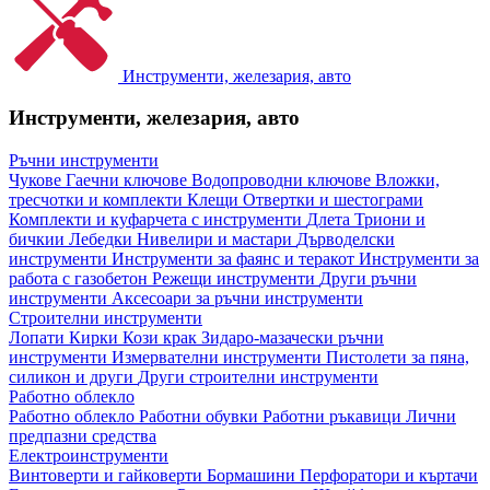
Инструменти, железария, авто
Инструменти, железария, авто
Ръчни инструменти
Чукове
Гаечни ключове
Водопроводни ключове
Вложки,
тресчотки и комплекти
Клещи
Отвертки и шестограми
Комплекти и куфарчета с инструменти
Длета
Триони и
бичкии
Лебедки
Нивелири и мастари
Дърводелски
инструменти
Инструменти за фаянс и теракот
Инструменти за
работа с газобетон
Режещи инструменти
Други ръчни
инструменти
Аксесоари за ръчни инструменти
Строителни инструменти
Лопати
Кирки
Кози крак
Зидаро-мазачески ръчни
инструменти
Измервателни инструменти
Пистолети за пяна,
силикон и други
Други строителни инструменти
Работно облекло
Работно облекло
Работни обувки
Работни ръкавици
Лични
предпазни средства
Електроинструменти
Винтоверти и гайковерти
Бормашини
Перфоратори и къртачи