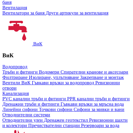
баня
Вентилация
Вентилатори за баня
Други артикули за вентилация
ВиК
ВиК
Водопровод
Тръби и фитинги
Водомери
Спирателни кранове и аксесоари
Филтриране
Изолиране, уплътняване
Закрепване и монтаж
Вентили ВиК
Гъвкави връзки за водопровод
Ревизионни
отвори
Канализация
PVC канални тръби и фитинги
PPR канални тръби и фитинги
Дренажни тръби и фитинги
Гъвкави връзки за мръсна вода
Линейни сифони
Точкови сифони
Сифони за мивки и вани
Отводнителни системи
Отводнителни улеи
Дренажен геотекстил
Ревизионни шахти
и колектори
Пречиствателни станции
Резервоари за вода