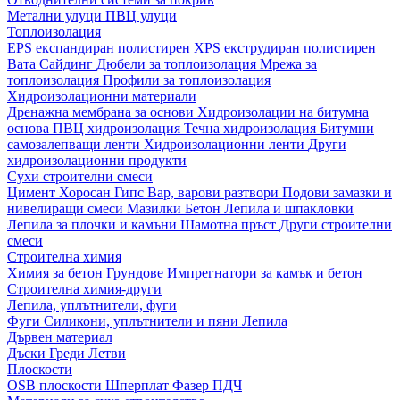
Метални улуци
ПВЦ улуци
Топлоизолация
EPS експандиран полистирен
XPS екструдиран полистирен
Вата
Сайдинг
Дюбели за топлоизолация
Мрежа за
топлоизолация
Профили за топлоизолация
Хидроизолационни материали
Дренажна мембрана за основи
Хидроизолации на битумна
основа
ПВЦ хидроизолация
Течна хидроизолация
Битумни
самозалепващи ленти
Хидроизолационни ленти
Други
хидроизолационни продукти
Сухи строителни смеси
Цимент
Хоросан
Гипс
Вар, варови разтвори
Подови замазки и
нивелиращи смеси
Мазилки
Бетон
Лепила и шпакловки
Лепила за плочки и камъни
Шамотна пръст
Други строителни
смеси
Строителна химия
Химия за бетон
Грундове
Импрегнатори за камък и бетон
Строителна химия-други
Лепила, уплътнители, фуги
Фуги
Силикони, уплътнители и пяни
Лепила
Дървен материал
Дъски
Греди
Летви
Плоскости
OSB плоскости
Шперплат
Фазер
ПДЧ