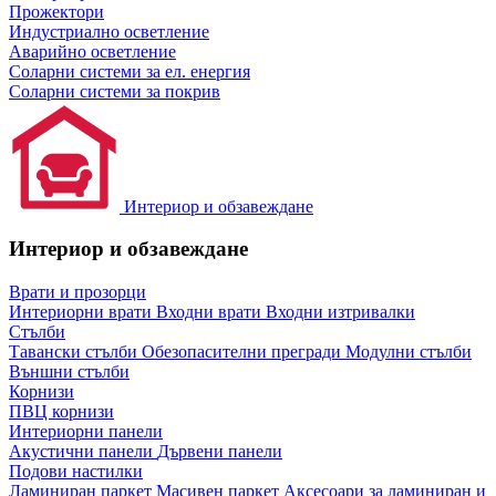
Прожектори
Индустриално осветление
Аварийно осветление
Соларни системи за ел. енергия
Соларни системи за покрив
Интериор и обзавеждане
Интериор и обзавеждане
Врати и прозорци
Интериорни врати
Входни врати
Входни изтривалки
Стълби
Тавански стълби
Обезопасителни прегради
Модулни стълби
Външни стълби
Корнизи
ПВЦ корнизи
Интериорни панели
Акустични панели
Дървени панели
Подови настилки
Ламиниран паркет
Масивен паркет
Аксесоари за ламиниран и