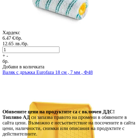
Хардекс
6.47
€/бр.
12.65
лв./бр.
+
-
бр.
Добави в количката
Валяк с дръжка
Eurofaza 18 см , 7 мм , Ф48
Обявените цени на продуктите са с включен ДДС!
Топливо АД
си запазва правото на промени в обявените в
сайта цени. Възможно е несъответствие на посочените в сайта
цени, наличности, снимки или описания на продуктите с
действителните.