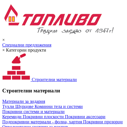
×
Специални предложения
×
Категории продукти
Строителни материали
Строителни материали
Материали за зидария
Тухли
Щурцове
Коминни тела и системи
Покривни системи и материали
Керемиди
Покривни плоскости
Покривни аксесоари
Подпокривни материали - фолиа, хартия
Покривни прозорци
Отводнителни системи за покрив