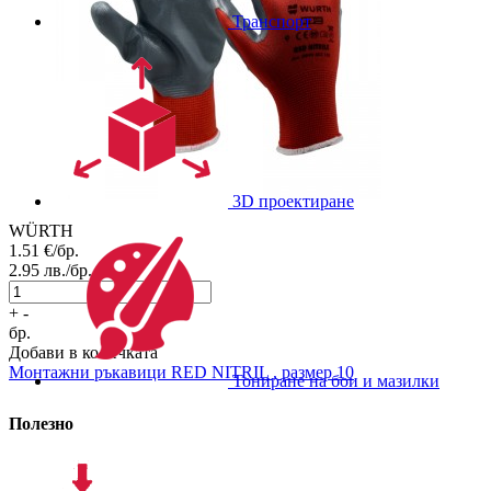
Транспорт
3D проектиране
WÜRTH
1.51
€/бр.
2.95
лв./бр.
+
-
бр.
Добави в количката
Монтажни ръкавици
RED NITRIL , размер 10
Тониране на бои и мазилки
Полезно