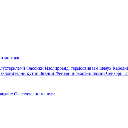
ен монтаж
 лустерклеми
Фасонки
Изолирбанд, термосвиваем шлаух
Кабелн
азклонителни кутии
Звънци
Фенери и работни лампи
Сензори
Т
раждане
Осветителни панели