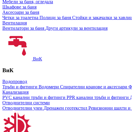
Мебели за баня, огледала
Шкафове за баня
Аксесоари за баня
Четки за тоалетна
Полици за баня
Стойки и закачалки за хавли
Вентилация
Вентилатори за баня
Други артикули за вентилация
ВиК
ВиК
Водопровод
Тръби и фитинги
Водомери
Спирателни кранове и аксесоари
Ф
Канализация
PVC канални тръби и фитинги
PPR канални тръби и фитинги
Отводнителни системи
Отводнителни улеи
Дренажен геотекстил
Ревизионни шахти и