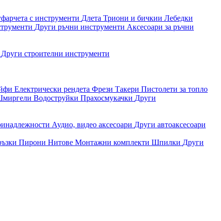
уфарчета с инструменти
Длета
Триони и бичкии
Лебедки
струменти
Други ръчни инструменти
Аксесоари за ръчни
и
Други строителни инструменти
айфи
Електрически рендета
Фрези
Такери
Пистолети за топло
миргели
Водоструйки
Прахосмукачки
Други
ринадлежности
Аудио, видео аксесоари
Други автоаксесоари
ръзки
Пирони
Нитове
Монтажни комплекти
Шпилки
Други