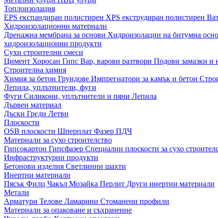
Топлоизолация
EPS експандиран полистирен
XPS екструдиран полистирен
Ва
Хидроизолационни материали
Дренажна мембрана за основи
Хидроизолации на битумна осн
хидроизолационни продукти
Сухи строителни смеси
Цимент
Хоросан
Гипс
Вар, варови разтвори
Подови замазки и
Строителна химия
Химия за бетон
Грундове
Импрегнатори за камък и бетон
Стро
Лепила, уплътнители, фуги
Фуги
Силикони, уплътнители и пяни
Лепила
Дървен материал
Дъски
Греди
Летви
Плоскости
OSB плоскости
Шперплат
Фазер
ПДЧ
Материали за сухо строителство
Гипсокартон
Гипсфазер
Специални плоскости за сухо строител
Инфраструктурни продукти
Бетонови изделия
Светлинни шахти
Инертни материали
Пясък
Филц
Чакъл
Мозайкa
Перлит
Други инертни материали
Метали
Арматури
Телове
Ламарини
Стоманени профили
Материали за опаковане и съхранение