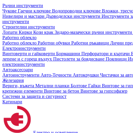
Ръчни инструменти
Чукове
Гаечни ключове
Водопроводни ключове
Вложки, тресч
Нивелири и мастари
Дърводелски инструменти
Инструменти за
инструменти
Строителни инструменти
Лопати
Кирки
Кози крак
Зидаро-мазачески ръчни инструмент
Работно облекло
Работно облекло
Работни обувки
Работни ръкавици
Лични пре
Електроинструменти
Винтоверти и гайковерти
Бормашини
Перфоратори и къртачи
лепене и с горещ въздух
Пистолети за боядисване
Поялници
Ин
електроинструменти
Автоаксесоари
Автоинструменти
Авто-Течности
Автокрушки
Чистачки за ав
Железария
Вериги, въжета
Метални планки
Болтове
Гайки
Винтове за ги
крепежни елементи
Винтове за бетон
Винтове за гипсофазер
Системи за защита и сигурност
Катинари
Електро и осветление