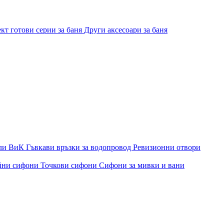
кт готови серии за баня
Други аксесоари за баня
ли ВиК
Гъвкави връзки за водопровод
Ревизионни отвори
йни сифони
Точкови сифони
Сифони за мивки и вани