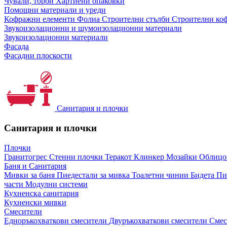
Чували, торби
Хартиени опаковки
Помощни материали и уреди
Кофражни елементи
Фолиа
Строителни стълби
Строителни коф
Звукоизолационни и шумоизолационни материали
Звукоизолационни материали
Фасада
Фасадни плоскости
Санитария и плочки
Санитария и плочки
Плочки
Гранитогрес
Стенни плочки
Теракот
Клинкер
Мозайки
Облиц
Баня и Санитария
Мивки за баня
Пиедестали за мивка
Тоалетни чинии
Бидета
Пи
части
Модулни системи
Кухненска санитария
Кухненски мивки
Смесители
Едноръкохваткови смесители
Двуръкохваткови смесители
Смес