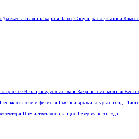
и
Държач за тоалетна хартия
Чаши, Сапунерки и дозатори
Компле
илтриране
Изолиране, уплътняване
Закрепване и монтаж
Венти
Дренажни тръби и фитинги
Гъвкави връзки за мръсна вода
Лине
 колектори
Пречиствателни станции
Резервоари за вода