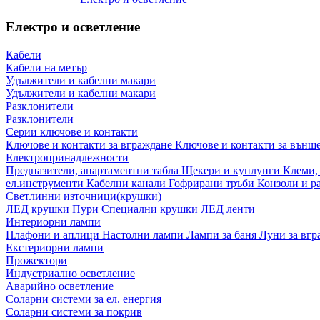
Електро и осветление
Кабели
Кабели на метър
Удължители и кабелни макари
Удължители и кабелни макари
Разклонители
Разклонители
Серии ключове и контакти
Ключове и контакти за вграждане
Ключове и контакти за външ
Електропринадлежности
Предпазители, апартаментни табла
Щекери и куплунги
Клеми,
ел.инструменти
Кабелни канали
Гофрирани тръби
Конзоли и р
Светлинни източници(крушки)
ЛЕД крушки
Пури
Специални крушки
ЛЕД ленти
Интериорни лампи
Плафони и аплици
Настолни лампи
Лампи за баня
Луни за вг
Екстериорни лампи
Прожектори
Индустриално осветление
Аварийно осветление
Соларни системи за ел. енергия
Соларни системи за покрив