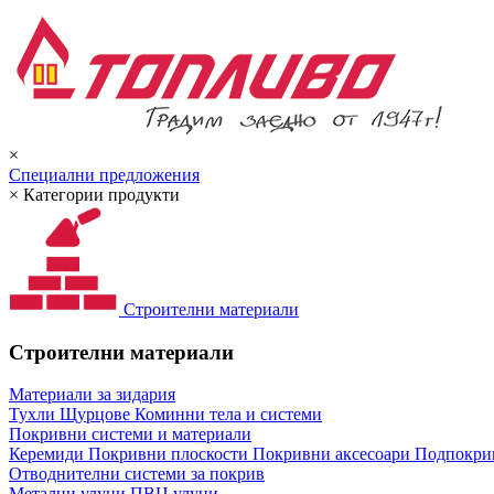
×
Специални предложения
×
Категории продукти
Строителни материали
Строителни материали
Материали за зидария
Тухли
Щурцове
Коминни тела и системи
Покривни системи и материали
Керемиди
Покривни плоскости
Покривни аксесоари
Подпокрив
Отводнителни системи за покрив
Метални улуци
ПВЦ улуци