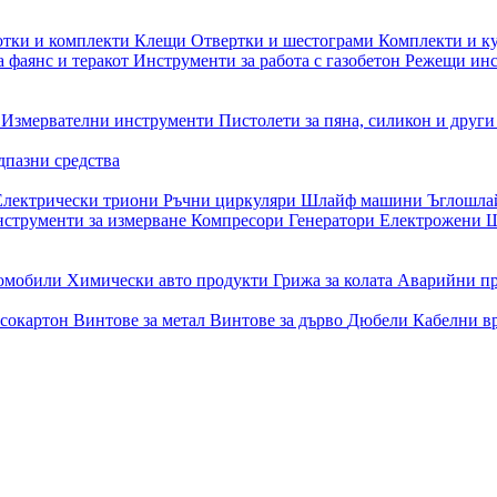
отки и комплекти
Клещи
Отвертки и шестограми
Комплекти и к
 фаянс и теракот
Инструменти за работа с газобетон
Режещи ин
и
Измервателни инструменти
Пистолети за пяна, силикон и друг
дпазни средства
Електрически триони
Ръчни циркуляри
Шлайф машини
Ъглошл
струменти за измерване
Компресори
Генератори
Електрожени
Ш
томобили
Химически авто продукти
Грижа за колата
Аварийни п
псокартон
Винтове за метал
Винтове за дърво
Дюбели
Кабелни в