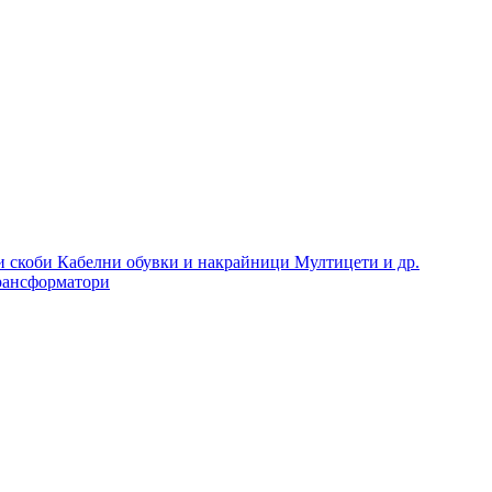
и скоби
Кабелни обувки и накрайници
Мултицети и др.
рансформатори