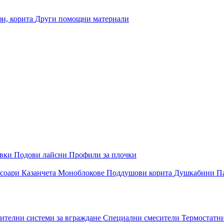
и, корита
Други помощни материали
овки
Подови лайсни
Профили за плочки
соари
Казанчета
Моноблокове
Поддушови корита
Душкабини
П
ителни системи за вграждане
Специални смесители
Термостатн