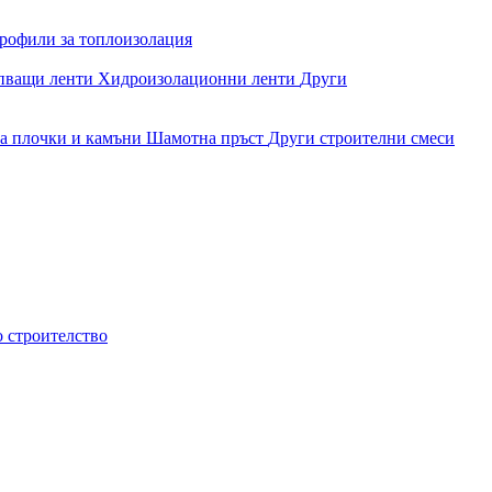
рофили за топлоизолация
епващи ленти
Хидроизолационни ленти
Други
за плочки и камъни
Шамотна пръст
Други строителни смеси
о строителство