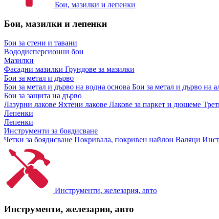
Бои, мазилки и лепенки
Бои, мазилки и лепенки
Бои за стени и тавани
Вододисперсионни бои
Мазилки
Фасадни мазилки
Грундове за мазилки
Бои за метал и дърво
Бои за метал и дърво на водна основа
Бои за метал и дърво на 
Бои за защита на дърво
Лазурни лакове
Яхтени лакове
Лакове за паркет и дюшеме
Трет
Лепенки
Лепенки
Инструменти за боядисване
Четки за боядисване
Покривала, покривен найлон
Валяци
Инст
Инструменти, железария, авто
Инструменти, железария, авто