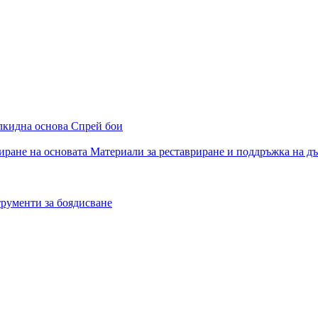
алкидна основа
Спрей бои
иране на основата
Материали за реставриране и поддръжка на д
рументи за боядисване