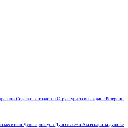
аравани
Седалки за тоалетна
Структури за вграждане
Резервни
и смесители
Душ гарнитури
Душ системи
Аксесоари за душове