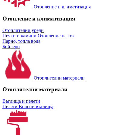
Отопление и климатизация
Отопление и климатизация
Отоплителни уреди
Печки и камини
Отопление на ток
Парно, топла вода
Бойлери
Отоплителни материали
Отоплителни материали
Въглища и пелети
Пелети
Вносни въглища