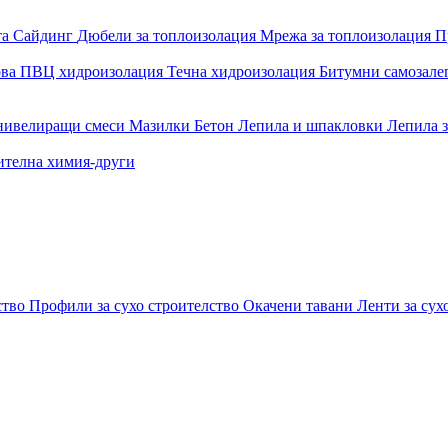
та
Сайдинг
Дюбели за топлоизолация
Мрежа за топлоизолация
П
ова
ПВЦ хидроизолация
Течна хидроизолация
Битумни самозал
 нивелиращи смеси
Мазилки
Бетон
Лепила и шпакловки
Лепила 
ителна химия-други
ство
Профили за сухо строителство
Окачени тавани
Ленти за сух