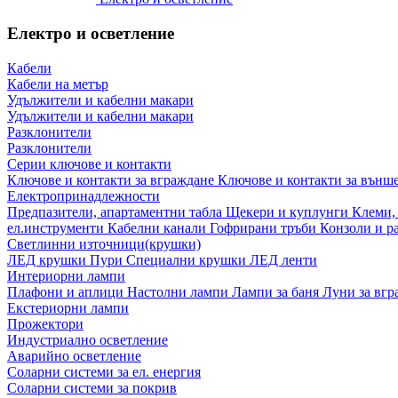
Електро и осветление
Кабели
Кабели на метър
Удължители и кабелни макари
Удължители и кабелни макари
Разклонители
Разклонители
Серии ключове и контакти
Ключове и контакти за вграждане
Ключове и контакти за външ
Електропринадлежности
Предпазители, апартаментни табла
Щекери и куплунги
Клеми,
ел.инструменти
Кабелни канали
Гофрирани тръби
Конзоли и р
Светлинни източници(крушки)
ЛЕД крушки
Пури
Специални крушки
ЛЕД ленти
Интериорни лампи
Плафони и аплици
Настолни лампи
Лампи за баня
Луни за вг
Екстериорни лампи
Прожектори
Индустриално осветление
Аварийно осветление
Соларни системи за ел. енергия
Соларни системи за покрив