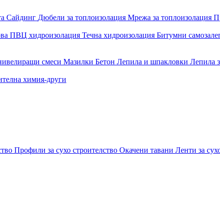
та
Сайдинг
Дюбели за топлоизолация
Мрежа за топлоизолация
П
ова
ПВЦ хидроизолация
Течна хидроизолация
Битумни самозал
 нивелиращи смеси
Мазилки
Бетон
Лепила и шпакловки
Лепила 
ителна химия-други
ство
Профили за сухо строителство
Окачени тавани
Ленти за сух