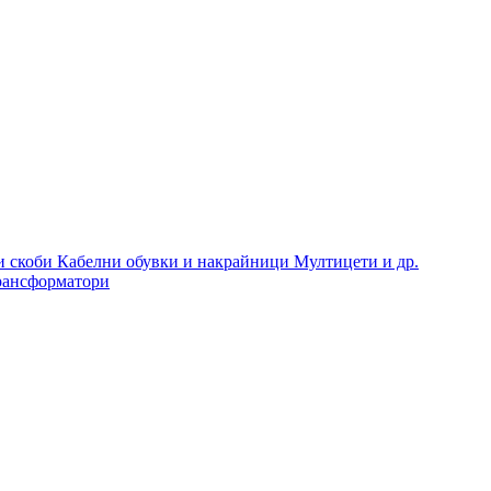
и скоби
Кабелни обувки и накрайници
Мултицети и др.
рансформатори