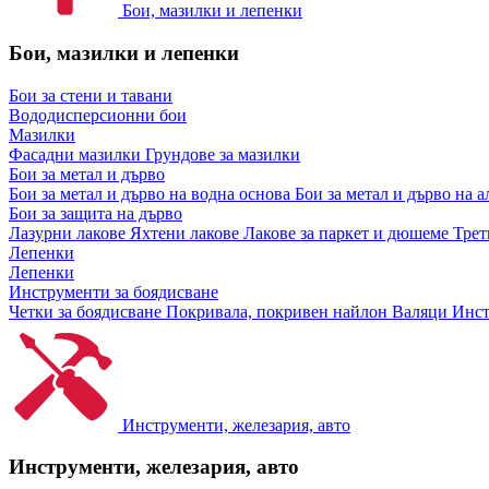
Бои, мазилки и лепенки
Бои, мазилки и лепенки
Бои за стени и тавани
Вододисперсионни бои
Мазилки
Фасадни мазилки
Грундове за мазилки
Бои за метал и дърво
Бои за метал и дърво на водна основа
Бои за метал и дърво на 
Бои за защита на дърво
Лазурни лакове
Яхтени лакове
Лакове за паркет и дюшеме
Трет
Лепенки
Лепенки
Инструменти за боядисване
Четки за боядисване
Покривала, покривен найлон
Валяци
Инст
Инструменти, железария, авто
Инструменти, железария, авто