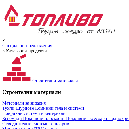
×
Специални предложения
×
Категории продукти
Строителни материали
Строителни материали
Материали за зидария
Тухли
Щурцове
Коминни тела и системи
Покривни системи и материали
Керемиди
Покривни плоскости
Покривни аксесоари
Подпокрив
Отводнителни системи за покрив
Метални улуци
ПВЦ улуци