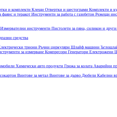
отки и комплекти
Клещи
Отвертки и шестограми
Комплекти и к
 фаянс и теракот
Инструменти за работа с газобетон
Режещи ин
и
Измервателни инструменти
Пистолети за пяна, силикон и друг
дпазни средства
Електрически триони
Ръчни циркуляри
Шлайф машини
Ъглошл
струменти за измерване
Компресори
Генератори
Електрожени
Ш
томобили
Химически авто продукти
Грижа за колата
Аварийни п
псокартон
Винтове за метал
Винтове за дърво
Дюбели
Кабелни в