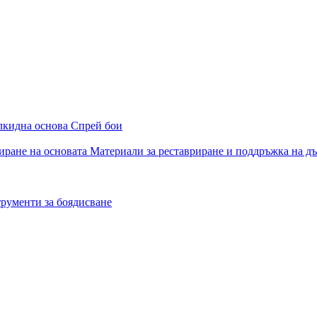
алкидна основа
Спрей бои
иране на основата
Материали за реставриране и поддръжка на д
рументи за боядисване