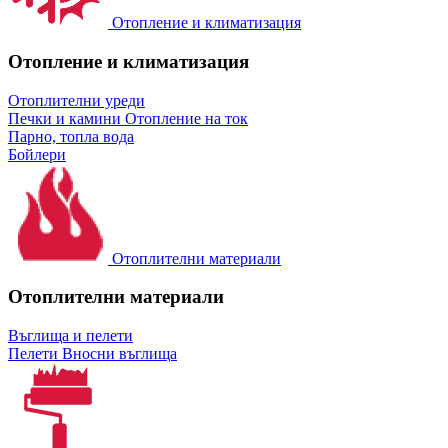
Отопление и климатизация
Отопление и климатизация
Отоплителни уреди
Печки и камини
Отопление на ток
Парно, топла вода
Бойлери
Отоплителни материали
Отоплителни материали
Въглища и пелети
Пелети
Вносни въглища