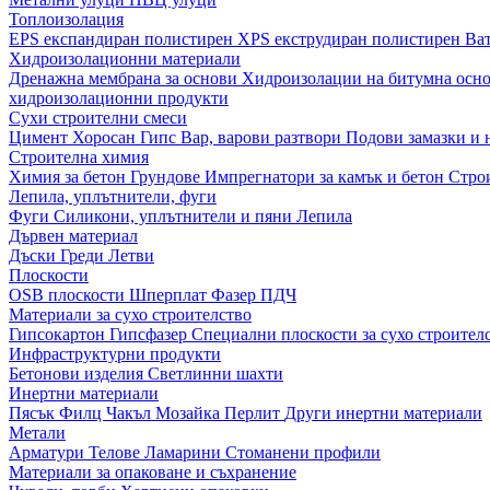
Топлоизолация
EPS експандиран полистирен
XPS екструдиран полистирен
Ва
Хидроизолационни материали
Дренажна мембрана за основи
Хидроизолации на битумна осн
хидроизолационни продукти
Сухи строителни смеси
Цимент
Хоросан
Гипс
Вар, варови разтвори
Подови замазки и
Строителна химия
Химия за бетон
Грундове
Импрегнатори за камък и бетон
Стро
Лепила, уплътнители, фуги
Фуги
Силикони, уплътнители и пяни
Лепила
Дървен материал
Дъски
Греди
Летви
Плоскости
OSB плоскости
Шперплат
Фазер
ПДЧ
Материали за сухо строителство
Гипсокартон
Гипсфазер
Специални плоскости за сухо строител
Инфраструктурни продукти
Бетонови изделия
Светлинни шахти
Инертни материали
Пясък
Филц
Чакъл
Мозайкa
Перлит
Други инертни материали
Метали
Арматури
Телове
Ламарини
Стоманени профили
Материали за опаковане и съхранение