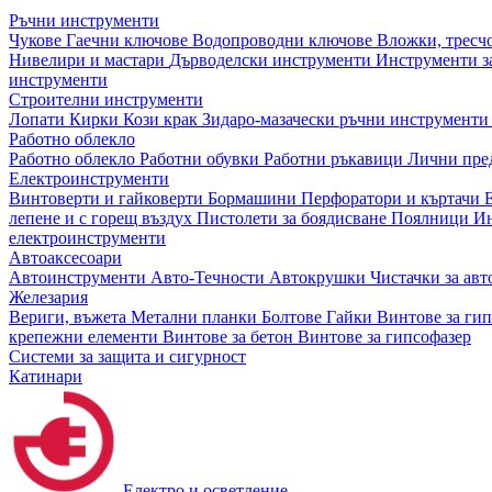
Ръчни инструменти
Чукове
Гаечни ключове
Водопроводни ключове
Вложки, тресч
Нивелири и мастари
Дърводелски инструменти
Инструменти за
инструменти
Строителни инструменти
Лопати
Кирки
Кози крак
Зидаро-мазачески ръчни инструмент
Работно облекло
Работно облекло
Работни обувки
Работни ръкавици
Лични пре
Електроинструменти
Винтоверти и гайковерти
Бормашини
Перфоратори и къртачи
лепене и с горещ въздух
Пистолети за боядисване
Поялници
Ин
електроинструменти
Автоаксесоари
Автоинструменти
Авто-Течности
Автокрушки
Чистачки за ав
Железария
Вериги, въжета
Метални планки
Болтове
Гайки
Винтове за ги
крепежни елементи
Винтове за бетон
Винтове за гипсофазер
Системи за защита и сигурност
Катинари
Електро и осветление