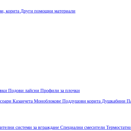
и, корита
Други помощни материали
овки
Подови лайсни
Профили за плочки
соари
Казанчета
Моноблокове
Поддушови корита
Душкабини
П
ителни системи за вграждане
Специални смесители
Термостатн