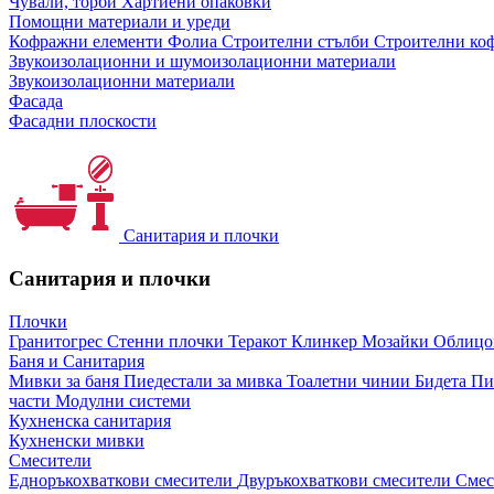
Чували, торби
Хартиени опаковки
Помощни материали и уреди
Кофражни елементи
Фолиа
Строителни стълби
Строителни коф
Звукоизолационни и шумоизолационни материали
Звукоизолационни материали
Фасада
Фасадни плоскости
Санитария и плочки
Санитария и плочки
Плочки
Гранитогрес
Стенни плочки
Теракот
Клинкер
Мозайки
Облиц
Баня и Санитария
Мивки за баня
Пиедестали за мивка
Тоалетни чинии
Бидета
Пи
части
Модулни системи
Кухненска санитария
Кухненски мивки
Смесители
Едноръкохваткови смесители
Двуръкохваткови смесители
Смес