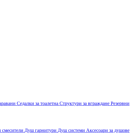
аравани
Седалки за тоалетна
Структури за вграждане
Резервни
и смесители
Душ гарнитури
Душ системи
Аксесоари за душове