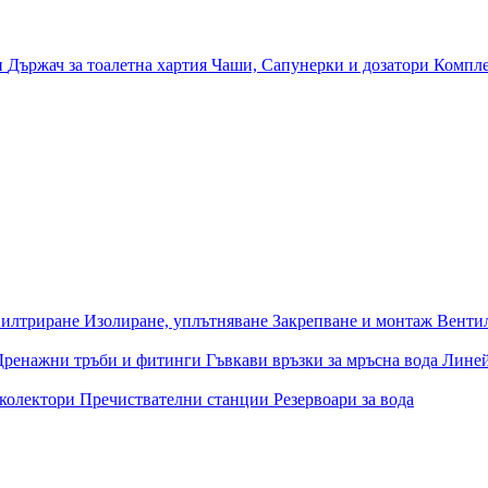
и
Държач за тоалетна хартия
Чаши, Сапунерки и дозатори
Компле
илтриране
Изолиране, уплътняване
Закрепване и монтаж
Венти
Дренажни тръби и фитинги
Гъвкави връзки за мръсна вода
Лине
 колектори
Пречиствателни станции
Резервоари за вода