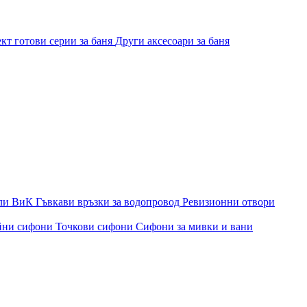
кт готови серии за баня
Други аксесоари за баня
ли ВиК
Гъвкави връзки за водопровод
Ревизионни отвори
йни сифони
Точкови сифони
Сифони за мивки и вани