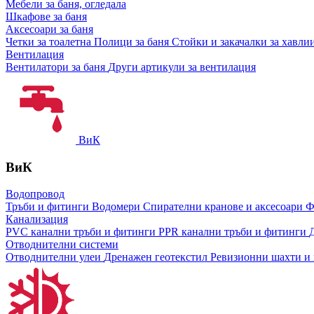
Мебели за баня, огледала
Шкафове за баня
Аксесоари за баня
Четки за тоалетна
Полици за баня
Стойки и закачалки за хавли
Вентилация
Вентилатори за баня
Други артикули за вентилация
ВиК
ВиК
Водопровод
Тръби и фитинги
Водомери
Спирателни кранове и аксесоари
Ф
Канализация
PVC канални тръби и фитинги
PPR канални тръби и фитинги
Отводнителни системи
Отводнителни улеи
Дренажен геотекстил
Ревизионни шахти и