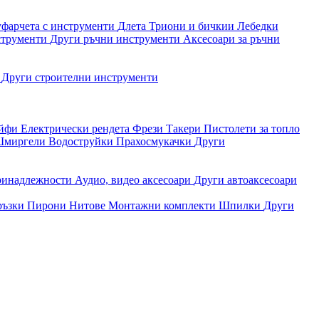
уфарчета с инструменти
Длета
Триони и бичкии
Лебедки
струменти
Други ръчни инструменти
Аксесоари за ръчни
и
Други строителни инструменти
айфи
Електрически рендета
Фрези
Такери
Пистолети за топло
миргели
Водоструйки
Прахосмукачки
Други
ринадлежности
Аудио, видео аксесоари
Други автоаксесоари
ръзки
Пирони
Нитове
Монтажни комплекти
Шпилки
Други