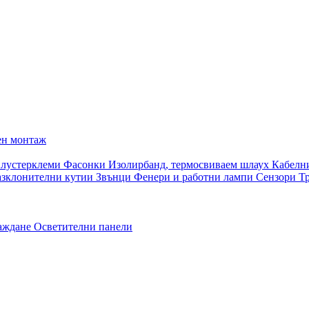
ен монтаж
 лустерклеми
Фасонки
Изолирбанд, термосвиваем шлаух
Кабелн
азклонителни кутии
Звънци
Фенери и работни лампи
Сензори
Т
раждане
Осветителни панели