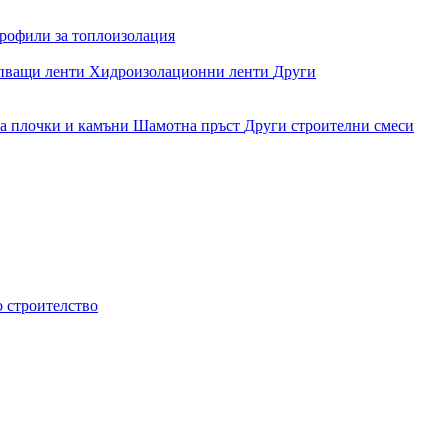
рофили за топлоизолация
епващи ленти
Хидроизолационни ленти
Други
за плочки и камъни
Шамотна пръст
Други строителни смеси
о строителство