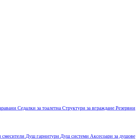
аравани
Седалки за тоалетна
Структури за вграждане
Резервни
и смесители
Душ гарнитури
Душ системи
Аксесоари за душове