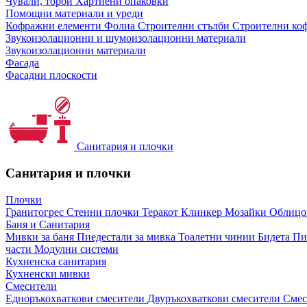
Чували, торби
Хартиени опаковки
Помощни материали и уреди
Кофражни елементи
Фолиа
Строителни стълби
Строителни коф
Звукоизолационни и шумоизолационни материали
Звукоизолационни материали
Фасада
Фасадни плоскости
Санитария и плочки
Санитария и плочки
Плочки
Гранитогрес
Стенни плочки
Теракот
Клинкер
Мозайки
Облиц
Баня и Санитария
Мивки за баня
Пиедестали за мивка
Тоалетни чинии
Бидета
Пи
части
Модулни системи
Кухненска санитария
Кухненски мивки
Смесители
Едноръкохваткови смесители
Двуръкохваткови смесители
Смес