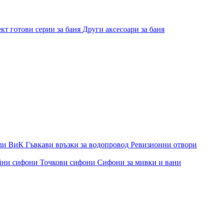
кт готови серии за баня
Други аксесоари за баня
ли ВиК
Гъвкави връзки за водопровод
Ревизионни отвори
йни сифони
Точкови сифони
Сифони за мивки и вани