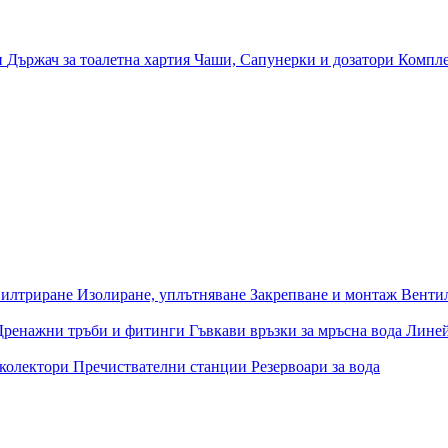
и
Държач за тоалетна хартия
Чаши, Сапунерки и дозатори
Компле
илтриране
Изолиране, уплътняване
Закрепване и монтаж
Венти
Дренажни тръби и фитинги
Гъвкави връзки за мръсна вода
Лине
 колектори
Пречиствателни станции
Резервоари за вода