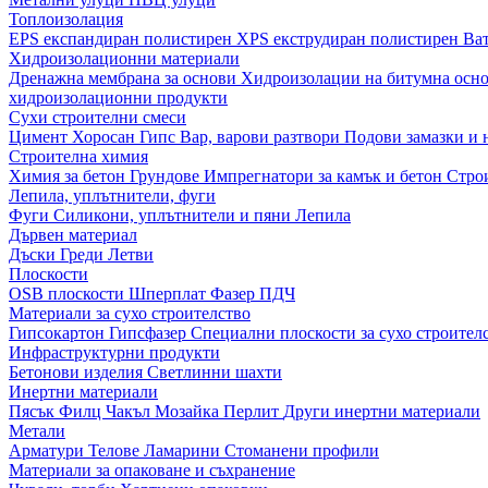
Топлоизолация
EPS експандиран полистирен
XPS екструдиран полистирен
Ва
Хидроизолационни материали
Дренажна мембрана за основи
Хидроизолации на битумна осн
хидроизолационни продукти
Сухи строителни смеси
Цимент
Хоросан
Гипс
Вар, варови разтвори
Подови замазки и
Строителна химия
Химия за бетон
Грундове
Импрегнатори за камък и бетон
Стро
Лепила, уплътнители, фуги
Фуги
Силикони, уплътнители и пяни
Лепила
Дървен материал
Дъски
Греди
Летви
Плоскости
OSB плоскости
Шперплат
Фазер
ПДЧ
Материали за сухо строителство
Гипсокартон
Гипсфазер
Специални плоскости за сухо строител
Инфраструктурни продукти
Бетонови изделия
Светлинни шахти
Инертни материали
Пясък
Филц
Чакъл
Мозайкa
Перлит
Други инертни материали
Метали
Арматури
Телове
Ламарини
Стоманени профили
Материали за опаковане и съхранение