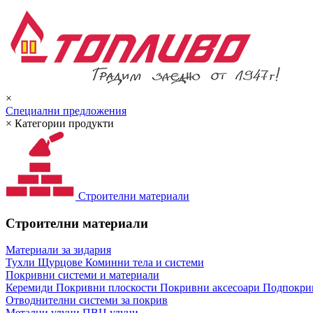
×
Специални предложения
×
Категории продукти
Строителни материали
Строителни материали
Материали за зидария
Тухли
Щурцове
Коминни тела и системи
Покривни системи и материали
Керемиди
Покривни плоскости
Покривни аксесоари
Подпокрив
Отводнителни системи за покрив
Метални улуци
ПВЦ улуци