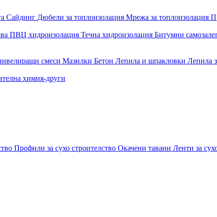
та
Сайдинг
Дюбели за топлоизолация
Мрежа за топлоизолация
П
ова
ПВЦ хидроизолация
Течна хидроизолация
Битумни самозал
 нивелиращи смеси
Мазилки
Бетон
Лепила и шпакловки
Лепила 
ителна химия-други
ство
Профили за сухо строителство
Окачени тавани
Ленти за сух