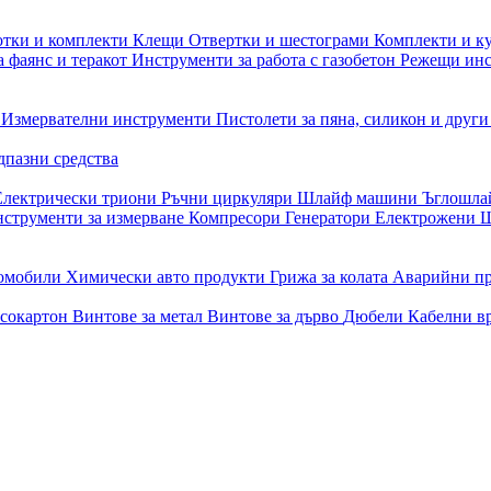
отки и комплекти
Клещи
Отвертки и шестограми
Комплекти и к
 фаянс и теракот
Инструменти за работа с газобетон
Режещи ин
и
Измервателни инструменти
Пистолети за пяна, силикон и друг
дпазни средства
Електрически триони
Ръчни циркуляри
Шлайф машини
Ъглошл
струменти за измерване
Компресори
Генератори
Електрожени
Ш
томобили
Химически авто продукти
Грижа за колата
Аварийни п
псокартон
Винтове за метал
Винтове за дърво
Дюбели
Кабелни в