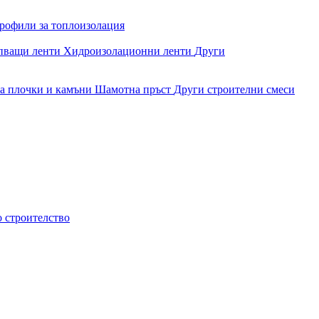
рофили за топлоизолация
епващи ленти
Хидроизолационни ленти
Други
за плочки и камъни
Шамотна пръст
Други строителни смеси
о строителство