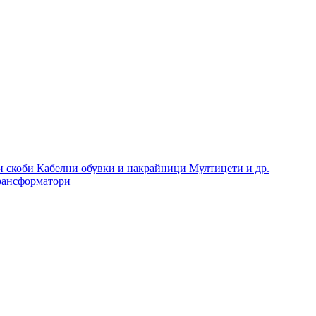
и скоби
Кабелни обувки и накрайници
Мултицети и др.
рансформатори