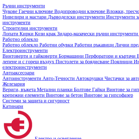
Ръчни инструменти
Чукове
Гаечни ключове
Водопроводни ключове
Вложки, тресч
Нивелири и мастари
Дърводелски инструменти
Инструменти за
инструменти
Строителни инструменти
Лопати
Кирки
Кози крак
Зидаро-мазачески ръчни инструмент
Работно облекло
Работно облекло
Работни обувки
Работни ръкавици
Лични пре
Електроинструменти
Винтоверти и гайковерти
Бормашини
Перфоратори и къртачи
лепене и с горещ въздух
Пистолети за боядисване
Поялници
Ин
електроинструменти
Автоаксесоари
Автоинструменти
Авто-Течности
Автокрушки
Чистачки за ав
Железария
Вериги, въжета
Метални планки
Болтове
Гайки
Винтове за ги
крепежни елементи
Винтове за бетон
Винтове за гипсофазер
Системи за защита и сигурност
Катинари
Електро и осветление