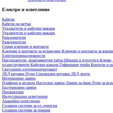
Електро и осветление
Кабели
Кабели на метър
Удължители и кабелни макари
Удължители и кабелни макари
Разклонители
Разклонители
Серии ключове и контакти
Ключове и контакти за вграждане
Ключове и контакти за външ
Електропринадлежности
Предпазители, апартаментни табла
Щекери и куплунги
Клеми,
ел.инструменти
Кабелни канали
Гофрирани тръби
Конзоли и р
Светлинни източници(крушки)
ЛЕД крушки
Пури
Специални крушки
ЛЕД ленти
Интериорни лампи
Плафони и аплици
Настолни лампи
Лампи за баня
Луни за вг
Екстериорни лампи
Прожектори
Индустриално осветление
Аварийно осветление
Соларни системи за ел. енергия
Соларни системи за покрив