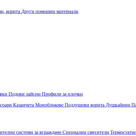
и, корита
Други помощни материали
овки
Подови лайсни
Профили за плочки
соари
Казанчета
Моноблокове
Поддушови корита
Душкабини
П
ителни системи за вграждане
Специални смесители
Термостатн