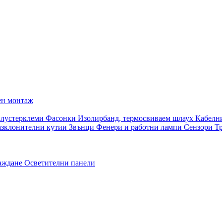
ен монтаж
 лустерклеми
Фасонки
Изолирбанд, термосвиваем шлаух
Кабелн
азклонителни кутии
Звънци
Фенери и работни лампи
Сензори
Т
раждане
Осветителни панели