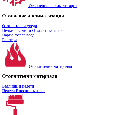
Отопление и климатизация
Отопление и климатизация
Отоплителни уреди
Печки и камини
Отопление на ток
Парно, топла вода
Бойлери
Отоплителни материали
Отоплителни материали
Въглища и пелети
Пелети
Вносни въглища