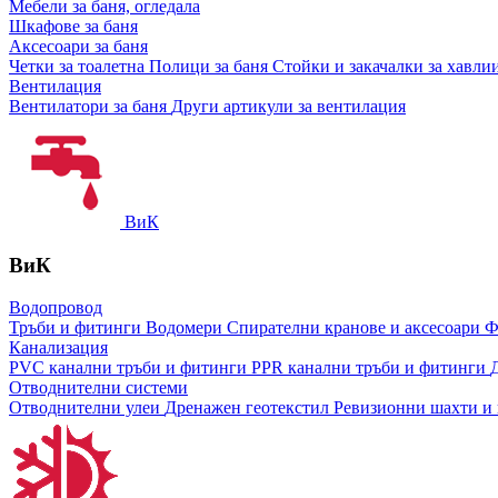
Мебели за баня, огледала
Шкафове за баня
Аксесоари за баня
Четки за тоалетна
Полици за баня
Стойки и закачалки за хавли
Вентилация
Вентилатори за баня
Други артикули за вентилация
ВиК
ВиК
Водопровод
Тръби и фитинги
Водомери
Спирателни кранове и аксесоари
Ф
Канализация
PVC канални тръби и фитинги
PPR канални тръби и фитинги
Отводнителни системи
Отводнителни улеи
Дренажен геотекстил
Ревизионни шахти и