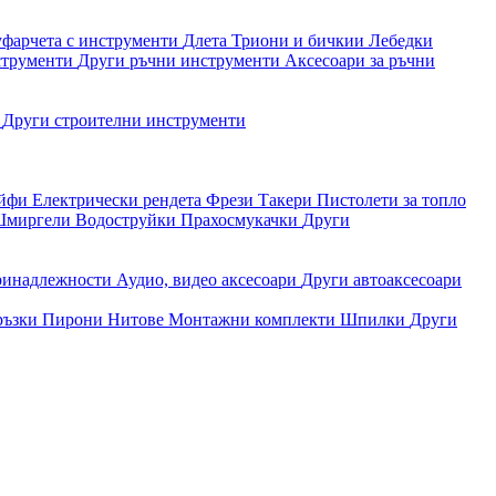
уфарчета с инструменти
Длета
Триони и бичкии
Лебедки
струменти
Други ръчни инструменти
Аксесоари за ръчни
и
Други строителни инструменти
айфи
Електрически рендета
Фрези
Такери
Пистолети за топло
миргели
Водоструйки
Прахосмукачки
Други
ринадлежности
Аудио, видео аксесоари
Други автоаксесоари
ръзки
Пирони
Нитове
Монтажни комплекти
Шпилки
Други