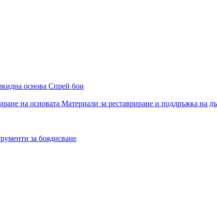
алкидна основа
Спрей бои
иране на основата
Материали за реставриране и поддръжка на д
рументи за боядисване