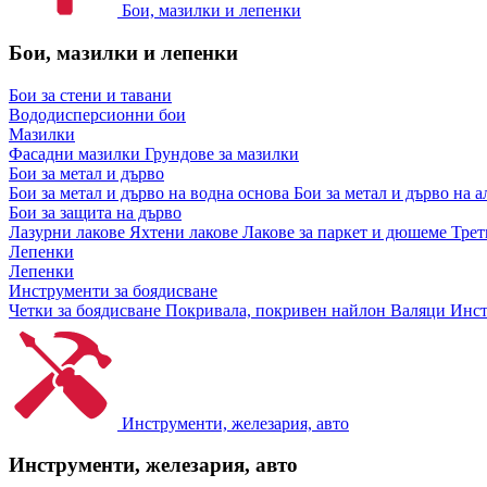
Бои, мазилки и лепенки
Бои, мазилки и лепенки
Бои за стени и тавани
Вододисперсионни бои
Мазилки
Фасадни мазилки
Грундове за мазилки
Бои за метал и дърво
Бои за метал и дърво на водна основа
Бои за метал и дърво на 
Бои за защита на дърво
Лазурни лакове
Яхтени лакове
Лакове за паркет и дюшеме
Трет
Лепенки
Лепенки
Инструменти за боядисване
Четки за боядисване
Покривала, покривен найлон
Валяци
Инст
Инструменти, железария, авто
Инструменти, железария, авто