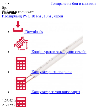
+
-
Тониране на бои и мазилки
бр.
Добави в количката
Полезно
Изолирбанд PVC 18 мм , 10 м , черен
Downloads
Конфигуратор за модулни стълби
Калкулатори за покриви
Калкулатор за топлоизолация
1.28
€/л.м.
2.50
лв./л.м.