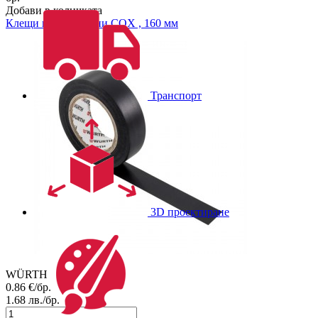
Добави в количката
Клещи комбинирани COX , 160 мм
Транспорт
3D проектиране
WÜRTH
0.86
€/бр.
1.68
лв./бр.