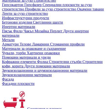
Материали за сухо строителство
Гипсокартон
Гипсфазер
Специални плоскости за сухо
строителство
Профили за сухо строителство
Окачени тавани
Ленти за сухо строителство
Инфраструктурни продукти
Бетонови изделия
Светлинни шахти
Инертни материали
Пясък
Филц
Чакъл
Мозайкa
Перлит
Други инертни
материали
Метали
Арматури
Телове
Ламарини
Стоманени профили
Материали за опаковане и съхранение
Чували, торби
Хартиени опаковки
Помощни материали и уреди
Кофражни елементи
Фолиа
Строителни стълби
Строителни
кофи, корита
Други помощни материали
Звукоизолационни и шумоизолационни материали
Звукоизолационни материали
Фасада
Фасадни плоскости
Санитария и плочки