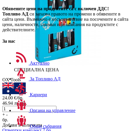
Обявените цени на продуктите са с включен ДДС!
Топливо АД
си запазва правото на промени в обявените в
сайта цени. Възможно е несъответствие на посочените в сайта
цени, наличности, снимки или описания на продуктите с
действителните.
За нас
Актуално
СПЕЦИАЛНА ЦЕНА
За Топливо АД
OX Tools
Кариери
24.00
€/бр.
46.94
лв./бр.
Органи на управление
+
-
бр.
Добави в количката
Общи събрания
Отвертки комплект 7 бр.