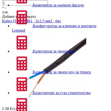
Калкулатор за окачени фасади
+
-
л.м.
Добави в количката
Кабел
ПВВ - МБ1 , 2x1.5 мм2 , бял
Конфигуратор за ключове и контакти
Legrand
Калкулатор за двоен под
Калкулатор за двоен под за тераси
Калкулатори за сухо строителство
1.58
€/л.м.