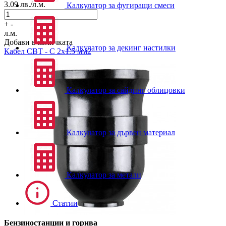
3.09
лв./л.м.
Калкулатор за фугиращи смеси
+
-
л.м.
Добави в количката
Калкулатор за декинг настилки
Кабел
СВТ - С 2х1.5 мм2
Калкулатор за сайдинг облицовки
Калкулатор за дървен материал
Калкулатор за метали
Статии
Бензиностанции и горива