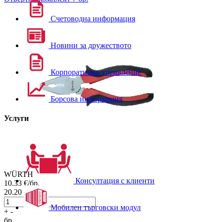
Счетоводна информация
Новини за дружеството
Корпоративно управление
Борсова информация
Услуги
WÜRTH
Консултация с клиенти
10.33
€/бр.
20.20
лв./бр.
Мобилен търговски модул
+
-
бр.