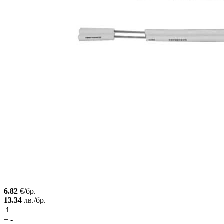
6.82
€/бр.
13.34
лв./бр.
+
-