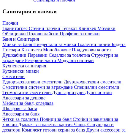
Санитария и плочки
Плочки
Гранитогрес
Стенни плочки
Теракот
Клинкер
Мозайки
Облицовки
Подови лайсни
Профили за плочки
Баня и Санитария
Мивки за баня
Пиедестали за мивка
Тоалетни чинии
Бидета
Писоари
Казанчета
Моноблокове
Поддушови корита
Душкабини
Паравани
Седалки за тоалетна
Структури за
вграждане
Резервни части
Модулни системи
Кухненска санитария
Кухненски мивки
Смесители
Едноръкохваткови смесители
Двуръкохваткови смесители
Смесителни системи за вграждане
Специални смесители
Термостатни смесители
Душ гарнитури
Душ системи
Аксесоари за душове
Мебели за баня, огледала
Шкафове за баня
Аксесоари за баня
Четки за тоалетна
Полици за баня
Стойки и закачалки за
хавлии
Държач за тоалетна хартия
Чаши, Сапунерки и
дозатори
Комплект готови серии за баня
Други аксесоари за