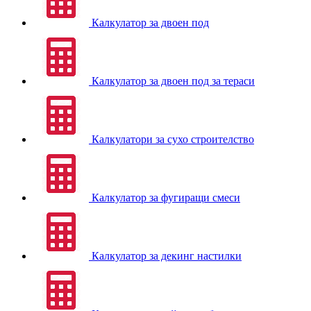
Калкулатор за двоен под
Калкулатор за двоен под за тераси
Калкулатори за сухо строителство
Калкулатор за фугиращи смеси
Калкулатор за декинг настилки