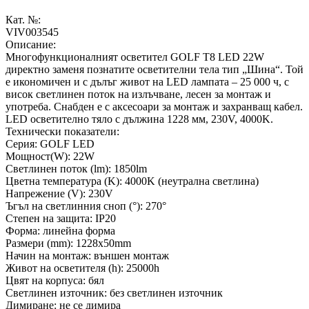
Кат. №:
VIV003545
Описание:
Многофункционалният осветител GOLF T8 LED 22W
директно заменя познатите осветителни тела тип „Шина“. Той
е икономичен и с дълъг живот на LED лампата – 25 000 ч, с
висок светлинен поток на излъчване, лесен за монтаж и
употреба. Снабден е с аксесоари за монтаж и захранващ кабел.
LED осветително тяло с дължина 1228 мм, 230V, 4000K.
Технически показатели:
Серия: GOLF LED
Мощност(W): 22W
Светлинен поток (lm): 1850lm
Цветна температура (K): 4000K (неутрална светлина)
Напрежение (V): 230V
Ъгъл на светлинния сноп (°): 270°
Степен на защита: IP20
Форма: линейна форма
Размери (mm): 1228x50mm
Начин на монтаж: външен монтаж
Живот на осветителя (h): 25000h
Цвят на корпуса: бял
Светлинен източник: без светлинен източник
Димиране: не се димира