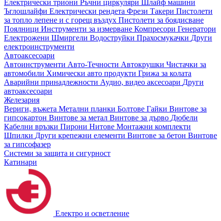
Електрически триони
Ръчни циркуляри
Шлайф машини
Ъглошлайфи
Електрически рендета
Фрези
Такери
Пистолети
за топло лепене и с горещ въздух
Пистолети за боядисване
Поялници
Инструменти за измерване
Компресори
Генератори
Електрожени
Шмиргели
Водоструйки
Прахосмукачки
Други
електроинструменти
Автоаксесоари
Автоинструменти
Авто-Течности
Автокрушки
Чистачки за
автомобили
Химически авто продукти
Грижа за колата
Аварийни принадлежности
Аудио, видео аксесоари
Други
автоаксесоари
Железария
Вериги, въжета
Метални планки
Болтове
Гайки
Винтове за
гипсокартон
Винтове за метал
Винтове за дърво
Дюбели
Кабелни връзки
Пирони
Нитове
Монтажни комплекти
Шпилки
Други крепежни елементи
Винтове за бетон
Винтове
за гипсофазер
Системи за защита и сигурност
Катинари
Електро и осветление