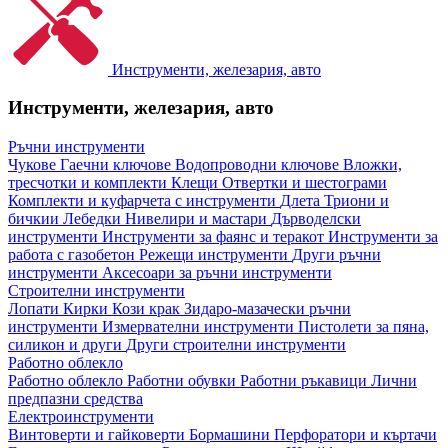
Инструменти, железария, авто
Инструменти, железария, авто
Ръчни инструменти
Чукове
Гаечни ключове
Водопроводни ключове
Вложки,
тресчотки и комплекти
Клещи
Отвертки и шестограми
Комплекти и куфарчета с инструменти
Длета
Триони и
бичкии
Лебедки
Нивелири и мастари
Дърводелски
инструменти
Инструменти за фаянс и теракот
Инструменти за
работа с газобетон
Режещи инструменти
Други ръчни
инструменти
Аксесоари за ръчни инструменти
Строителни инструменти
Лопати
Кирки
Кози крак
Зидаро-мазачески ръчни
инструменти
Измервателни инструменти
Пистолети за пяна,
силикон и други
Други строителни инструменти
Работно облекло
Работно облекло
Работни обувки
Работни ръкавици
Лични
предпазни средства
Електроинструменти
Винтоверти и гайковерти
Бормашини
Перфоратори и къртачи