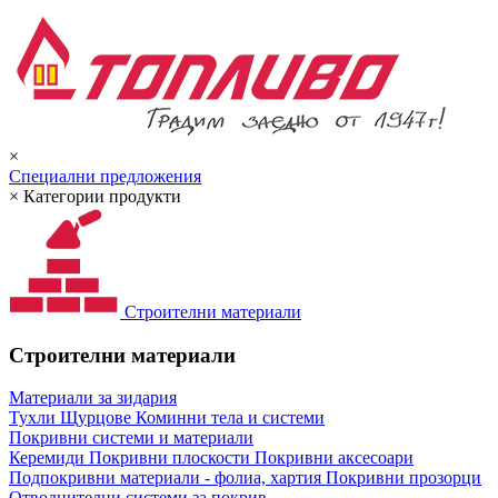
×
Специални предложения
×
Категории продукти
Строителни материали
Строителни материали
Материали за зидария
Тухли
Щурцове
Коминни тела и системи
Покривни системи и материали
Керемиди
Покривни плоскости
Покривни аксесоари
Подпокривни материали - фолиа, хартия
Покривни прозорци
Отводнителни системи за покрив