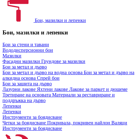
Бои, мазилки и лепенки
Бои, мазилки и лепенки
Бои за стени и тавани
Вододисперсионни бои
Мазилки
Фасадни мазилки
Грундове за мазилки
Бои за метал и дърво
Бои за метал и дърво на водна основа
Бои за метал и дърво на
алкидна основа
Спрей бои
Бои за защита на дърво
Лазурни лакове
Яхтени лакове
Лакове за паркет и дюшеме
Третиране на основата
Материали за реставриране и
поддръжка на дърво
Лепенки
Лепенки
Инструменти за боядисване
Четки за боядисване
Покривала, покривен найлон
Валяци
Инструменти за боядисване