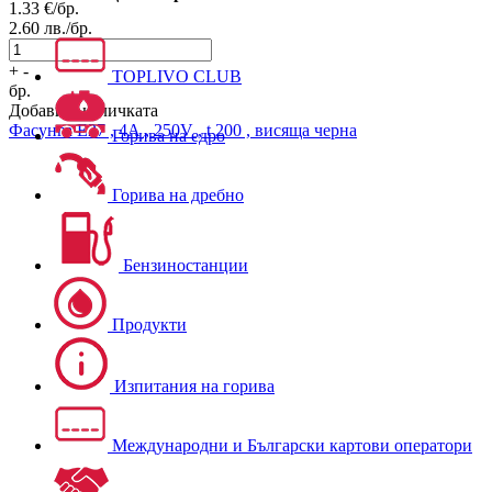
1.33
€/бр.
2.60
лв./бр.
+
-
TOPLIVO CLUB
бр.
Добави в количката
Фасунга
Е27 , 4А , 250V , t 200 , висяща черна
Горива на едро
Горива на дребно
Бензиностанции
Продукти
Изпитания на горива
Международни и Български картови оператори