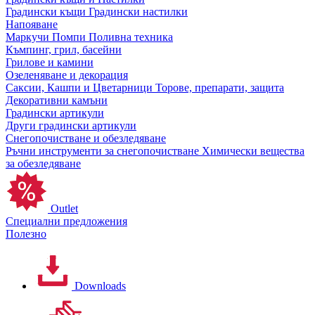
Градински къщи
Градински настилки
Напояване
Маркучи
Помпи
Поливна техника
Къмпинг, грил, басейни
Грилове и камини
Озеленяване и декорация
Саксии, Кашпи и Цветарници
Торове, препарати, защита
Декоративни камъни
Градински артикули
Други градински артикули
Снегопочистване и обезледяване
Ръчни инструменти за снегопочистване
Химически вещества
за обезледяване
Outlet
Специални предложения
Полезно
Downloads