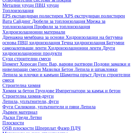
Метални улуци
ПВЦ улуци
Топлоизолация
EPS експандиран полистирен
XPS екструдиран полистирен
Вата
Сайдинг
Дюбели за топлоизолация
Мрежа за
топлоизолация
Профили за топлоизолация
Хидроизолационни материали
Дренажна мембрана за основи
Хидроизолации на битумна
основа
ПВЦ хидроизолация
Течна хидроизолация
Битумни
самозалепващи ленти
Хидроизолационни ленти
Други
хидроизолационни продукти
Сухи строителни смеси
Цимент
Хоросан
Гипс
Вар, варови разтвори
Подови замазки и
нивелиращи смеси
Мазилки
Бетон
Лепила и шпакловки
Лепила за плочки и камъни
Шамотна пръст
Други строителни
смеси
Строителна химия
Химия за бетон
Грундове
Импрегнатори за камък и бетон
Строителна химия-други
Лепила, уплътнители, фуги
Фуги
Силикони, уплътнители и пяни
Лепила
Дървен материал
Дъски
Греди
Летви
Плоскости
OSB плоскости
Шперплат
Фазер
ПДЧ