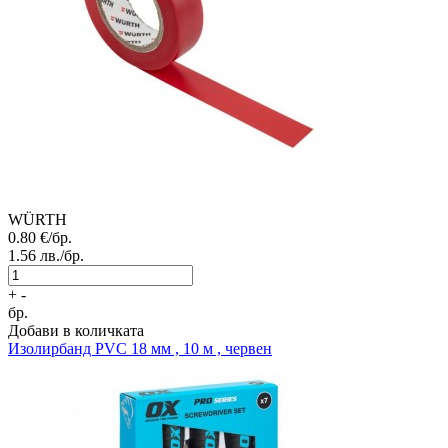
WÜRTH
0.80
€/бр.
1.56
лв./бр.
+
-
бр.
Добави в количката
Изолирбанд PVC 18 мм , 10 м , червен