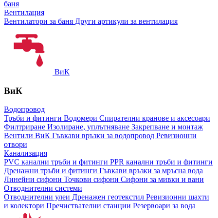
баня
Вентилация
Вентилатори за баня
Други артикули за вентилация
ВиК
ВиК
Водопровод
Тръби и фитинги
Водомери
Спирателни кранове и аксесоари
Филтриране
Изолиране, уплътняване
Закрепване и монтаж
Вентили ВиК
Гъвкави връзки за водопровод
Ревизионни
отвори
Канализация
PVC канални тръби и фитинги
PPR канални тръби и фитинги
Дренажни тръби и фитинги
Гъвкави връзки за мръсна вода
Линейни сифони
Точкови сифони
Сифони за мивки и вани
Отводнителни системи
Отводнителни улеи
Дренажен геотекстил
Ревизионни шахти
и колектори
Пречиствателни станции
Резервоари за вода