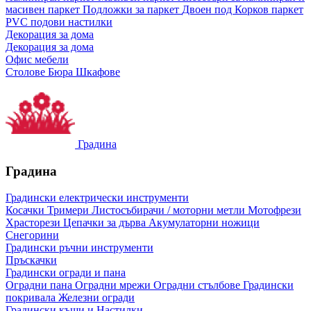
масивен паркет
Подложки за паркет
Двоен под
Корков паркет
PVC подови настилки
Декорация за дома
Декорация за дома
Офис мебели
Столове
Бюра
Шкафове
Градина
Градина
Градински електрически инструменти
Косачки
Тримери
Листосъбирачи / моторни метли
Мотофрези
Храсторези
Цепачки за дърва
Акумулаторни ножици
Снегорини
Градински ръчни инструменти
Пръскачки
Градински огради и пана
Оградни пана
Оградни мрежи
Оградни стълбове
Градински
покривала
Железни огради
Градински къщи и Настилки