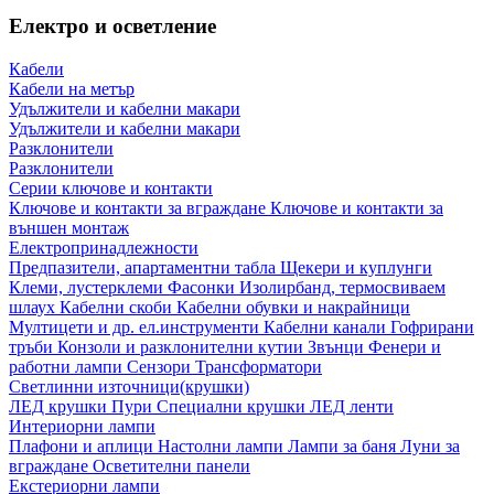
Електро и осветление
Кабели
Кабели на метър
Удължители и кабелни макари
Удължители и кабелни макари
Разклонители
Разклонители
Серии ключове и контакти
Ключове и контакти за вграждане
Ключове и контакти за
външен монтаж
Електропринадлежности
Предпазители, апартаментни табла
Щекери и куплунги
Клеми, лустерклеми
Фасонки
Изолирбанд, термосвиваем
шлаух
Кабелни скоби
Кабелни обувки и накрайници
Мултицети и др. ел.инструменти
Кабелни канали
Гофрирани
тръби
Конзоли и разклонителни кутии
Звънци
Фенери и
работни лампи
Сензори
Трансформатори
Светлинни източници(крушки)
ЛЕД крушки
Пури
Специални крушки
ЛЕД ленти
Интериорни лампи
Плафони и аплици
Настолни лампи
Лампи за баня
Луни за
вграждане
Осветителни панели
Екстериорни лампи