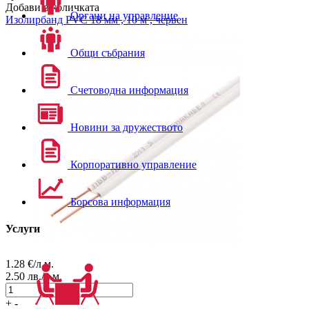
Добави в количката
Органи на управление
Изолирбанд PVC 18 мм , 10 м , червен
Общи събрания
Счетоводна информация
Новини за дружеството
Корпоративно управление
Борсова информация
Услуги
1.28
€/л.м.
2.50
лв./л.м.
+
-