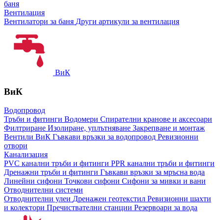
баня
Вентилация
Вентилатори за баня
Други артикули за вентилация
ВиК
ВиК
Водопровод
Тръби и фитинги
Водомери
Спирателни кранове и аксесоари
Филтриране
Изолиране, уплътняване
Закрепване и монтаж
Вентили ВиК
Гъвкави връзки за водопровод
Ревизионни
отвори
Канализация
PVC канални тръби и фитинги
PPR канални тръби и фитинги
Дренажни тръби и фитинги
Гъвкави връзки за мръсна вода
Линейни сифони
Точкови сифони
Сифони за мивки и вани
Отводнителни системи
Отводнителни улеи
Дренажен геотекстил
Ревизионни шахти
и колектори
Пречиствателни станции
Резервоари за вода