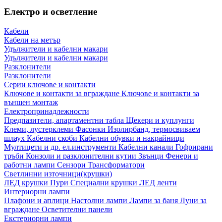
Електро и осветление
Кабели
Кабели на метър
Удължители и кабелни макари
Удължители и кабелни макари
Разклонители
Разклонители
Серии ключове и контакти
Ключове и контакти за вграждане
Ключове и контакти за
външен монтаж
Електропринадлежности
Предпазители, апартаментни табла
Щекери и куплунги
Клеми, лустерклеми
Фасонки
Изолирбанд, термосвиваем
шлаух
Кабелни скоби
Кабелни обувки и накрайници
Мултицети и др. ел.инструменти
Кабелни канали
Гофрирани
тръби
Конзоли и разклонителни кутии
Звънци
Фенери и
работни лампи
Сензори
Трансформатори
Светлинни източници(крушки)
ЛЕД крушки
Пури
Специални крушки
ЛЕД ленти
Интериорни лампи
Плафони и аплици
Настолни лампи
Лампи за баня
Луни за
вграждане
Осветителни панели
Екстериорни лампи