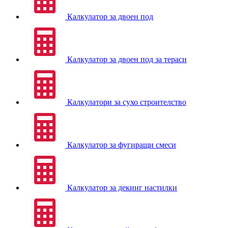
Калкулатор за двоен под
Калкулатор за двоен под за тераси
Калкулатори за сухо строителство
Калкулатор за фугиращи смеси
Калкулатор за декинг настилки