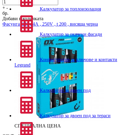
+
-
Калкулатор за топлоизолация
бр.
Добави в количката
Фасунга
Е27 , 4А , 250V , t 200 , висяща черна
Калкулатор за окачени фасади
Конфигуратор за ключове и контакти
Legrand
Калкулатор за двоен под
Калкулатор за двоен под за тераси
СПЕЦИАЛНА ЦЕНА