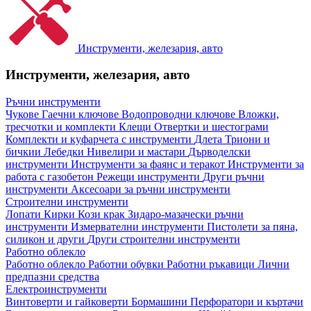
Инструменти, железария, авто
Инструменти, железария, авто
Ръчни инструменти
Чукове
Гаечни ключове
Водопроводни ключове
Вложки,
тресчотки и комплекти
Клещи
Отвертки и шестограми
Комплекти и куфарчета с инструменти
Длета
Триони и
бичкии
Лебедки
Нивелири и мастари
Дърводелски
инструменти
Инструменти за фаянс и теракот
Инструменти за
работа с газобетон
Режещи инструменти
Други ръчни
инструменти
Аксесоари за ръчни инструменти
Строителни инструменти
Лопати
Кирки
Кози крак
Зидаро-мазачески ръчни
инструменти
Измервателни инструменти
Пистолети за пяна,
силикон и други
Други строителни инструменти
Работно облекло
Работно облекло
Работни обувки
Работни ръкавици
Лични
предпазни средства
Електроинструменти
Винтоверти и гайковерти
Бормашини
Перфоратори и къртачи