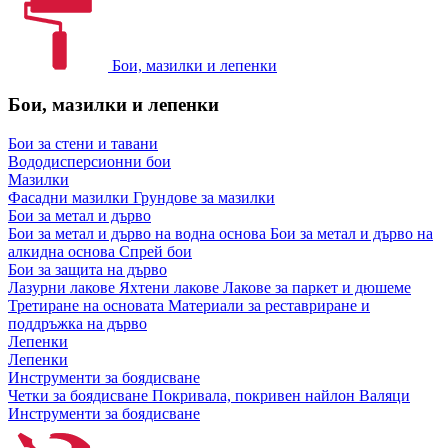
Бои, мазилки и лепенки
Бои, мазилки и лепенки
Бои за стени и тавани
Вододисперсионни бои
Мазилки
Фасадни мазилки
Грундове за мазилки
Бои за метал и дърво
Бои за метал и дърво на водна основа
Бои за метал и дърво на
алкидна основа
Спрей бои
Бои за защита на дърво
Лазурни лакове
Яхтени лакове
Лакове за паркет и дюшеме
Третиране на основата
Материали за реставриране и
поддръжка на дърво
Лепенки
Лепенки
Инструменти за боядисване
Четки за боядисване
Покривала, покривен найлон
Валяци
Инструменти за боядисване