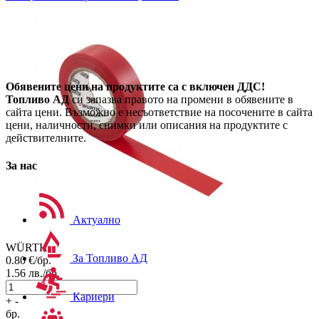
Обявените цени на продуктите са с включен ДДС!
Топливо АД
си запазва правото на промени в обявените в
сайта цени. Възможно е несъответствие на посочените в сайта
цени, наличности, снимки или описания на продуктите с
действителните.
За нас
Актуално
WÜRTH
За Топливо АД
0.80
€/бр.
1.56
лв./бр.
Кариери
+
-
бр.