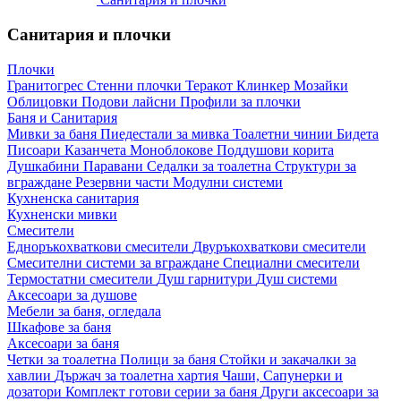
Санитария и плочки
Плочки
Гранитогрес
Стенни плочки
Теракот
Клинкер
Мозайки
Облицовки
Подови лайсни
Профили за плочки
Баня и Санитария
Мивки за баня
Пиедестали за мивка
Тоалетни чинии
Бидета
Писоари
Казанчета
Моноблокове
Поддушови корита
Душкабини
Паравани
Седалки за тоалетна
Структури за
вграждане
Резервни части
Модулни системи
Кухненска санитария
Кухненски мивки
Смесители
Едноръкохваткови смесители
Двуръкохваткови смесители
Смесителни системи за вграждане
Специални смесители
Термостатни смесители
Душ гарнитури
Душ системи
Аксесоари за душове
Мебели за баня, огледала
Шкафове за баня
Аксесоари за баня
Четки за тоалетна
Полици за баня
Стойки и закачалки за
хавлии
Държач за тоалетна хартия
Чаши, Сапунерки и
дозатори
Комплект готови серии за баня
Други аксесоари за