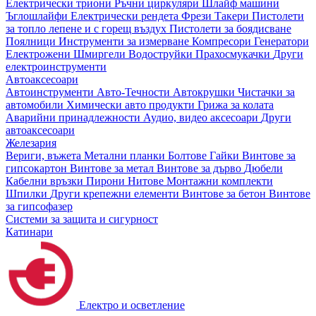
Електрически триони
Ръчни циркуляри
Шлайф машини
Ъглошлайфи
Електрически рендета
Фрези
Такери
Пистолети
за топло лепене и с горещ въздух
Пистолети за боядисване
Поялници
Инструменти за измерване
Компресори
Генератори
Електрожени
Шмиргели
Водоструйки
Прахосмукачки
Други
електроинструменти
Автоаксесоари
Автоинструменти
Авто-Течности
Автокрушки
Чистачки за
автомобили
Химически авто продукти
Грижа за колата
Аварийни принадлежности
Аудио, видео аксесоари
Други
автоаксесоари
Железария
Вериги, въжета
Метални планки
Болтове
Гайки
Винтове за
гипсокартон
Винтове за метал
Винтове за дърво
Дюбели
Кабелни връзки
Пирони
Нитове
Монтажни комплекти
Шпилки
Други крепежни елементи
Винтове за бетон
Винтове
за гипсофазер
Системи за защита и сигурност
Катинари
Електро и осветление