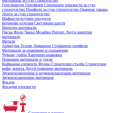
Материали за сухо строителство
Гипсокартон
Гипсфазер
Специални плоскости за сухо
строителство
Профили за сухо строителство
Окачени тавани
Ленти за сухо строителство
Инфраструктурни продукти
Бетонови изделия
Светлинни шахти
Инертни материали
Пясък
Филц
Чакъл
Мозайкa
Перлит
Други инертни
материали
Метали
Арматури
Телове
Ламарини
Стоманени профили
Материали за опаковане и съхранение
Чували, торби
Хартиени опаковки
Помощни материали и уреди
Кофражни елементи
Фолиа
Строителни стълби
Строителни
кофи, корита
Други помощни материали
Звукоизолационни и шумоизолационни материали
Звукоизолационни материали
Фасада
Фасадни плоскости
Санитария и плочки