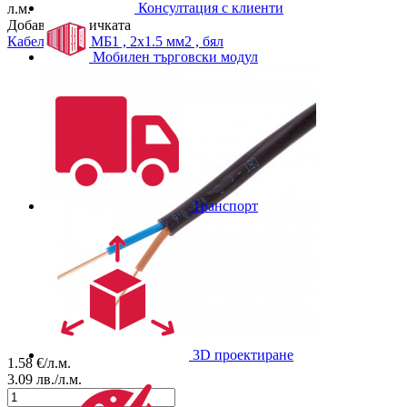
Консултация с клиенти
л.м.
Добави в количката
Кабел
ПВВ - МБ1 , 2x1.5 мм2 , бял
Мобилен търговски модул
Транспорт
3D проектиране
1.58
€/л.м.
3.09
лв./л.м.