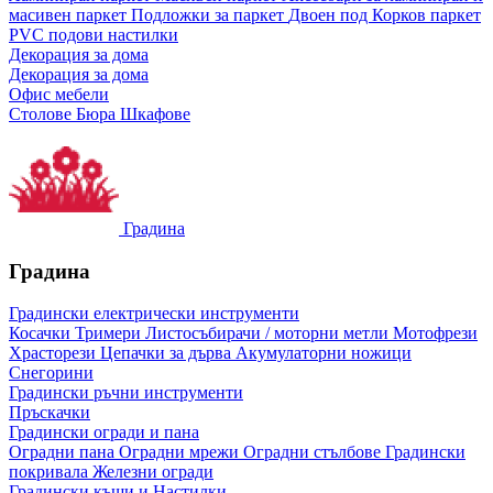
масивен паркет
Подложки за паркет
Двоен под
Корков паркет
PVC подови настилки
Декорация за дома
Декорация за дома
Офис мебели
Столове
Бюра
Шкафове
Градина
Градина
Градински електрически инструменти
Косачки
Тримери
Листосъбирачи / моторни метли
Мотофрези
Храсторези
Цепачки за дърва
Акумулаторни ножици
Снегорини
Градински ръчни инструменти
Пръскачки
Градински огради и пана
Оградни пана
Оградни мрежи
Оградни стълбове
Градински
покривала
Железни огради
Градински къщи и Настилки