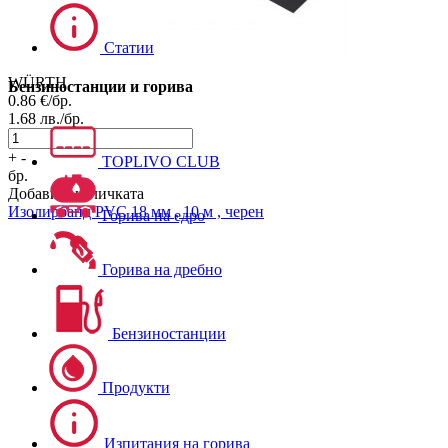
Статии
WÜRTH
Бензиностанции и горива
0.86
€/бр.
1.68
лв./бр.
+
-
TOPLIVO CLUB
бр.
Добави в количката
Изолирбанд PVC 18 мм , 10 м , черен
Горива на едро
Горива на дребно
Бензиностанции
Продукти
Изпитания на горива