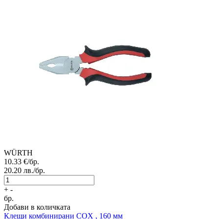
WÜRTH
10.33
€/бр.
20.20
лв./бр.
+
-
бр.
Добави в количката
Клещи комбинирани COX , 160 мм