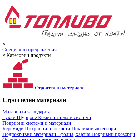
×
Специални предложения
×
Категории продукти
Строителни материали
Строителни материали
Материали за зидария
Тухли
Щурцове
Коминни тела и системи
Покривни системи и материали
Керемиди
Покривни плоскости
Покривни аксесоари
Подпокривни материали - фолиа, хартия
Покривни прозорци
Отводнителни системи за покрив