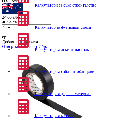
OX Tools
Калкулатори за сухо строителство
24.00
€/бр.
46.94
лв./бр.
Калкулатор за фугиращи смеси
+
-
бр.
Добави в количката
Отвертки комплект 7 бр.
Калкулатор за декинг настилки
Калкулатор за сайдинг облицовки
Калкулатор за дървен материал
Калкулатор за метали