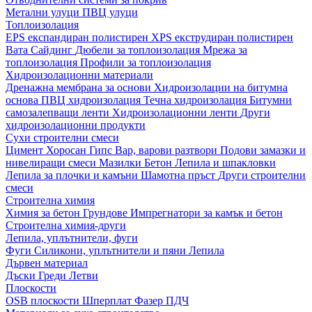
Метални улуци
ПВЦ улуци
Топлоизолация
EPS експандиран полистирен
XPS екструдиран полистирен
Вата
Сайдинг
Дюбели за топлоизолация
Мрежа за
топлоизолация
Профили за топлоизолация
Хидроизолационни материали
Дренажна мембрана за основи
Хидроизолации на битумна
основа
ПВЦ хидроизолация
Течна хидроизолация
Битумни
самозалепващи ленти
Хидроизолационни ленти
Други
хидроизолационни продукти
Сухи строителни смеси
Цимент
Хоросан
Гипс
Вар, варови разтвори
Подови замазки и
нивелиращи смеси
Мазилки
Бетон
Лепила и шпакловки
Лепила за плочки и камъни
Шамотна пръст
Други строителни
смеси
Строителна химия
Химия за бетон
Грундове
Импрегнатори за камък и бетон
Строителна химия-други
Лепила, уплътнители, фуги
Фуги
Силикони, уплътнители и пяни
Лепила
Дървен материал
Дъски
Греди
Летви
Плоскости
OSB плоскости
Шперплат
Фазер
ПДЧ