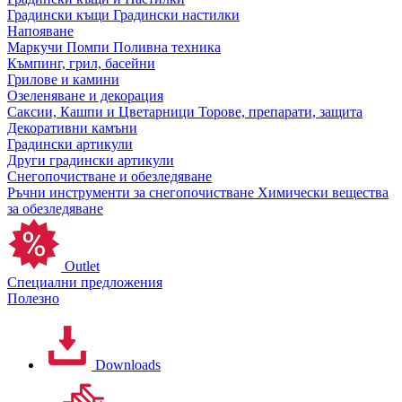
Градински къщи
Градински настилки
Напояване
Маркучи
Помпи
Поливна техника
Къмпинг, грил, басейни
Грилове и камини
Озеленяване и декорация
Саксии, Кашпи и Цветарници
Торове, препарати, защита
Декоративни камъни
Градински артикули
Други градински артикули
Снегопочистване и обезледяване
Ръчни инструменти за снегопочистване
Химически вещества
за обезледяване
Outlet
Специални предложения
Полезно
Downloads