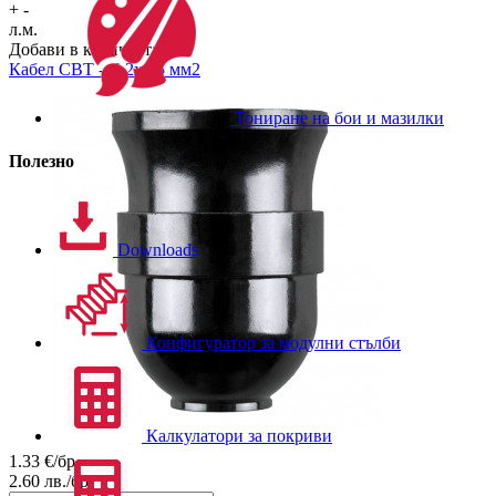
+
-
л.м.
Добави в количката
Кабел
СВТ - С 2х1.5 мм2
Тониране на бои и мазилки
Полезно
Downloads
Конфигуратор за модулни стълби
Калкулатори за покриви
1.33
€/бр.
2.60
лв./бр.