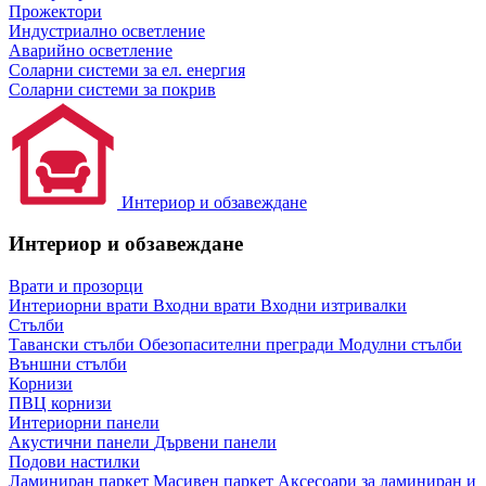
Прожектори
Индустриално осветление
Аварийно осветление
Соларни системи за ел. енергия
Соларни системи за покрив
Интериор и обзавеждане
Интериор и обзавеждане
Врати и прозорци
Интериорни врати
Входни врати
Входни изтривалки
Стълби
Тавански стълби
Обезопасителни прегради
Модулни стълби
Външни стълби
Корнизи
ПВЦ корнизи
Интериорни панели
Акустични панели
Дървени панели
Подови настилки
Ламиниран паркет
Масивен паркет
Аксесоари за ламиниран и