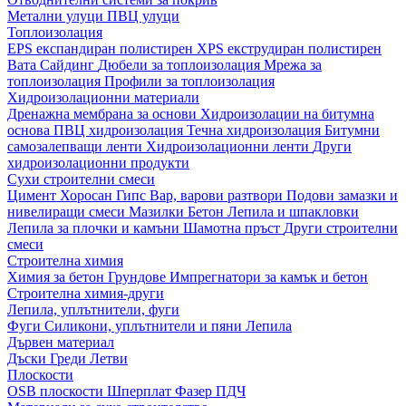
Метални улуци
ПВЦ улуци
Топлоизолация
EPS експандиран полистирен
XPS екструдиран полистирен
Вата
Сайдинг
Дюбели за топлоизолация
Мрежа за
топлоизолация
Профили за топлоизолация
Хидроизолационни материали
Дренажна мембрана за основи
Хидроизолации на битумна
основа
ПВЦ хидроизолация
Течна хидроизолация
Битумни
самозалепващи ленти
Хидроизолационни ленти
Други
хидроизолационни продукти
Сухи строителни смеси
Цимент
Хоросан
Гипс
Вар, варови разтвори
Подови замазки и
нивелиращи смеси
Мазилки
Бетон
Лепила и шпакловки
Лепила за плочки и камъни
Шамотна пръст
Други строителни
смеси
Строителна химия
Химия за бетон
Грундове
Импрегнатори за камък и бетон
Строителна химия-други
Лепила, уплътнители, фуги
Фуги
Силикони, уплътнители и пяни
Лепила
Дървен материал
Дъски
Греди
Летви
Плоскости
OSB плоскости
Шперплат
Фазер
ПДЧ