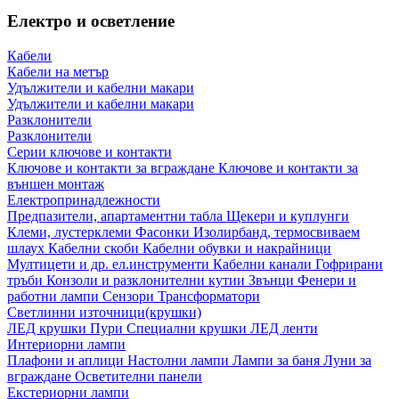
Електро и осветление
Кабели
Кабели на метър
Удължители и кабелни макари
Удължители и кабелни макари
Разклонители
Разклонители
Серии ключове и контакти
Ключове и контакти за вграждане
Ключове и контакти за
външен монтаж
Електропринадлежности
Предпазители, апартаментни табла
Щекери и куплунги
Клеми, лустерклеми
Фасонки
Изолирбанд, термосвиваем
шлаух
Кабелни скоби
Кабелни обувки и накрайници
Мултицети и др. ел.инструменти
Кабелни канали
Гофрирани
тръби
Конзоли и разклонителни кутии
Звънци
Фенери и
работни лампи
Сензори
Трансформатори
Светлинни източници(крушки)
ЛЕД крушки
Пури
Специални крушки
ЛЕД ленти
Интериорни лампи
Плафони и аплици
Настолни лампи
Лампи за баня
Луни за
вграждане
Осветителни панели
Екстериорни лампи