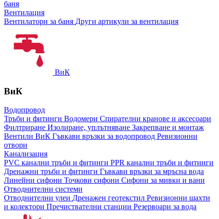
баня
Вентилация
Вентилатори за баня
Други артикули за вентилация
ВиК
ВиК
Водопровод
Тръби и фитинги
Водомери
Спирателни кранове и аксесоари
Филтриране
Изолиране, уплътняване
Закрепване и монтаж
Вентили ВиК
Гъвкави връзки за водопровод
Ревизионни
отвори
Канализация
PVC канални тръби и фитинги
PPR канални тръби и фитинги
Дренажни тръби и фитинги
Гъвкави връзки за мръсна вода
Линейни сифони
Точкови сифони
Сифони за мивки и вани
Отводнителни системи
Отводнителни улеи
Дренажен геотекстил
Ревизионни шахти
и колектори
Пречиствателни станции
Резервоари за вода