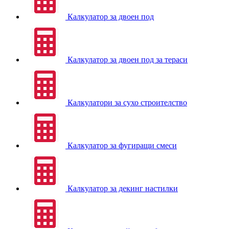
Калкулатор за двоен под
Калкулатор за двоен под за тераси
Калкулатори за сухо строителство
Калкулатор за фугиращи смеси
Калкулатор за декинг настилки