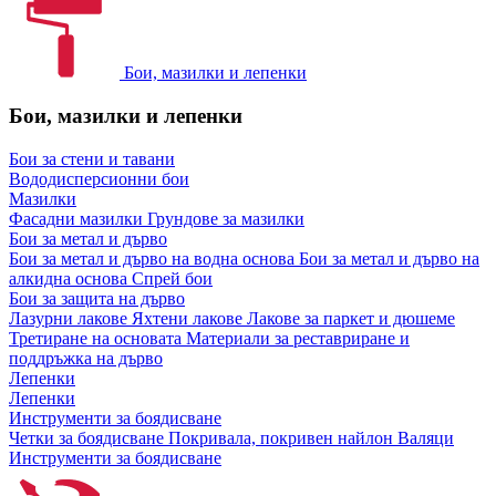
Бои, мазилки и лепенки
Бои, мазилки и лепенки
Бои за стени и тавани
Вододисперсионни бои
Мазилки
Фасадни мазилки
Грундове за мазилки
Бои за метал и дърво
Бои за метал и дърво на водна основа
Бои за метал и дърво на
алкидна основа
Спрей бои
Бои за защита на дърво
Лазурни лакове
Яхтени лакове
Лакове за паркет и дюшеме
Третиране на основата
Материали за реставриране и
поддръжка на дърво
Лепенки
Лепенки
Инструменти за боядисване
Четки за боядисване
Покривала, покривен найлон
Валяци
Инструменти за боядисване