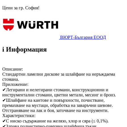
Цени за гр. София!
ВЮРТ-България ЕООД
i
Информация
Описание:
Стандартни ламелни дискове за шлайфане на неръждаема
стомана.
Приложение:
✔
Легирани и нелегирани стомани, конструкционни и
инструментални стомани, цветни метали, месинг и бронз.
✔
Шлайфане на кантове и повърхности, почистване,
премахване на мустаци, обработка на заваръчни шевове.
Отстраняване на лак и боя, заточване на инструменти.
Характеристики:
✔
С ниско съдържание на желязо, хлор и сяра (≤ 0,1%).
✔
Здрава полиестерно-памучна шлайфаща тъкан.