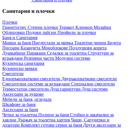
Санитария и плочки
Плочки
Гранитогрес
Стенни плочки
Теракот
Клинкер
Мозайки
Облицовки
Подови лайсни
Профили за плочки
Баня и Санитария
Мивки за баня
Пиедестали за мивка
Тоалетни чинии
Бидета
Писоари
Казанчета
Моноблокове
Поддушови корита
Душкабини
Паравани
Седалки за тоалетна
Структури за
вграждане
Резервни части
Модулни системи
Кухненска санитария
Кухненски мивки
Смесители
Едноръкохваткови смесители
Двуръкохваткови смесители
Смесителни системи за вграждане
Специални смесители
Термостатни смесители
Душ гарнитури
Душ системи
Аксесоари за душове
Мебели за баня, огледала
Шкафове за баня
Аксесоари за баня
Четки за тоалетна
Полици за баня
Стойки и закачалки за
хавлии
Държач за тоалетна хартия
Чаши, Сапунерки и
дозатори
Комплект готови серии за баня
Други аксесоари за