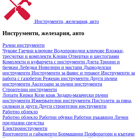
Инструменти, железария, авто
Инструменти, железария, авто
Ръчни инструменти
Чукове
Гаечни ключове
Водопроводни ключове
Вложки,
тресчотки и комплекти
Клещи
Отвертки и шестограми
Комплекти и куфарчета с инструменти
Длета
Триони и
бичкии
Лебедки
Нивелири и мастари
Дърводелски
инструменти
Инструменти за фаянс и теракот
Инструменти за
работа с газобетон
Режещи инструменти
Други ръчни
инструменти
Аксесоари за ръчни инструменти
Строителни инструменти
Лопати
Кирки
Кози крак
Зидаро-мазачески ръчни
инструменти
Измервателни инструменти
Пистолети за пяна,
силикон и други
Други строителни инструменти
Работно облекло
Работно облекло
Работни обувки
Работни ръкавици
Лични
предпазни средства
Електроинструменти
Винтоверти и гайковерти
Бормашини
Перфоратори и къртачи