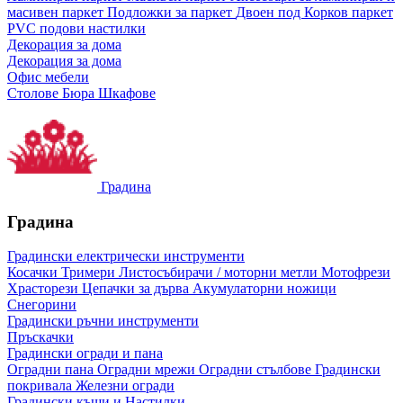
масивен паркет
Подложки за паркет
Двоен под
Корков паркет
PVC подови настилки
Декорация за дома
Декорация за дома
Офис мебели
Столове
Бюра
Шкафове
Градина
Градина
Градински електрически инструменти
Косачки
Тримери
Листосъбирачи / моторни метли
Мотофрези
Храсторези
Цепачки за дърва
Акумулаторни ножици
Снегорини
Градински ръчни инструменти
Пръскачки
Градински огради и пана
Оградни пана
Оградни мрежи
Оградни стълбове
Градински
покривала
Железни огради
Градински къщи и Настилки