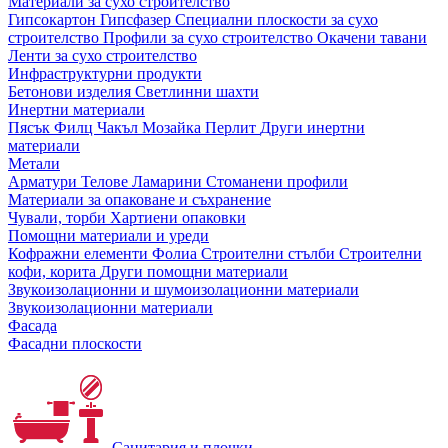
Материали за сухо строителство
Гипсокартон
Гипсфазер
Специални плоскости за сухо
строителство
Профили за сухо строителство
Окачени тавани
Ленти за сухо строителство
Инфраструктурни продукти
Бетонови изделия
Светлинни шахти
Инертни материали
Пясък
Филц
Чакъл
Мозайкa
Перлит
Други инертни
материали
Метали
Арматури
Телове
Ламарини
Стоманени профили
Материали за опаковане и съхранение
Чували, торби
Хартиени опаковки
Помощни материали и уреди
Кофражни елементи
Фолиа
Строителни стълби
Строителни
кофи, корита
Други помощни материали
Звукоизолационни и шумоизолационни материали
Звукоизолационни материали
Фасада
Фасадни плоскости
Санитария и плочки