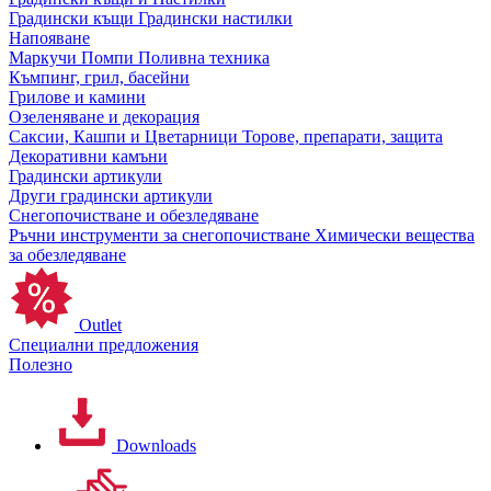
Градински къщи
Градински настилки
Напояване
Маркучи
Помпи
Поливна техника
Къмпинг, грил, басейни
Грилове и камини
Озеленяване и декорация
Саксии, Кашпи и Цветарници
Торове, препарати, защита
Декоративни камъни
Градински артикули
Други градински артикули
Снегопочистване и обезледяване
Ръчни инструменти за снегопочистване
Химически вещества
за обезледяване
Outlet
Специални предложения
Полезно
Downloads