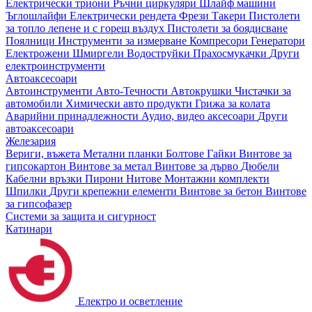
Електрически триони
Ръчни циркуляри
Шлайф машини
Ъглошлайфи
Електрически рендета
Фрези
Такери
Пистолети
за топло лепене и с горещ въздух
Пистолети за боядисване
Поялници
Инструменти за измерване
Компресори
Генератори
Електрожени
Шмиргели
Водоструйки
Прахосмукачки
Други
електроинструменти
Автоаксесоари
Автоинструменти
Авто-Течности
Автокрушки
Чистачки за
автомобили
Химически авто продукти
Грижа за колата
Аварийни принадлежности
Аудио, видео аксесоари
Други
автоаксесоари
Железария
Вериги, въжета
Метални планки
Болтове
Гайки
Винтове за
гипсокартон
Винтове за метал
Винтове за дърво
Дюбели
Кабелни връзки
Пирони
Нитове
Монтажни комплекти
Шпилки
Други крепежни елементи
Винтове за бетон
Винтове
за гипсофазер
Системи за защита и сигурност
Катинари
Електро и осветление