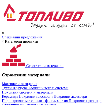
×
Специални предложения
×
Категории продукти
Строителни материали
Строителни материали
Материали за зидария
Тухли
Щурцове
Коминни тела и системи
Покривни системи и материали
Керемиди
Покривни плоскости
Покривни аксесоари
Подпокривни материали - фолиа, хартия
Покривни прозорци
Отводнителни системи за покрив