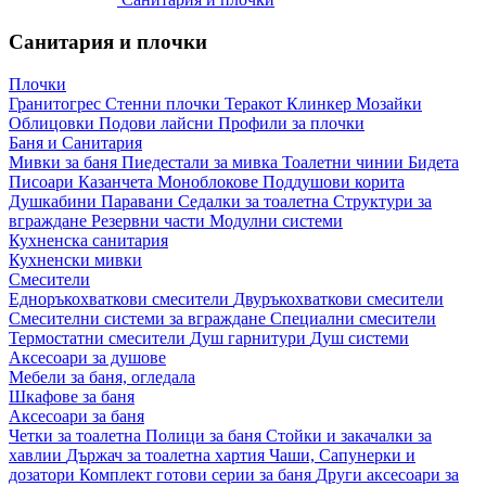
Санитария и плочки
Плочки
Гранитогрес
Стенни плочки
Теракот
Клинкер
Мозайки
Облицовки
Подови лайсни
Профили за плочки
Баня и Санитария
Мивки за баня
Пиедестали за мивка
Тоалетни чинии
Бидета
Писоари
Казанчета
Моноблокове
Поддушови корита
Душкабини
Паравани
Седалки за тоалетна
Структури за
вграждане
Резервни части
Модулни системи
Кухненска санитария
Кухненски мивки
Смесители
Едноръкохваткови смесители
Двуръкохваткови смесители
Смесителни системи за вграждане
Специални смесители
Термостатни смесители
Душ гарнитури
Душ системи
Аксесоари за душове
Мебели за баня, огледала
Шкафове за баня
Аксесоари за баня
Четки за тоалетна
Полици за баня
Стойки и закачалки за
хавлии
Държач за тоалетна хартия
Чаши, Сапунерки и
дозатори
Комплект готови серии за баня
Други аксесоари за