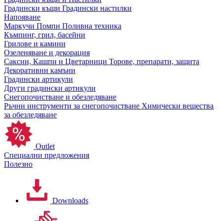
Градински къщи
Градински настилки
Напояване
Маркучи
Помпи
Поливна техника
Къмпинг, грил, басейни
Грилове и камини
Озеленяване и декорация
Саксии, Кашпи и Цветарници
Торове, препарати, защита
Декоративни камъни
Градински артикули
Други градински артикули
Снегопочистване и обезледяване
Ръчни инструменти за снегопочистване
Химически вещества
за обезледяване
Outlet
Специални предложения
Полезно
Downloads