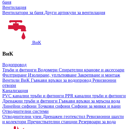
баня
Вентилация
Вентилатори за баня
Други артикули за вентилация
ВиК
ВиК
Водопровод
Тръби и фитинги
Водомери
Спирателни кранове и аксесоари
Филтриране
Изолиране, уплътняване
Закрепване и монтаж
Вентили ВиК
Гъвкави връзки за водопровод
Ревизионни
отвори
Канализация
PVC канални тръби и фитинги
PPR канални тръби и фитинги
Дренажни тръби и фитинги
Гъвкави връзки за мръсна вода
Линейни сифони
Точкови сифони
Сифони за мивки и вани
Отводнителни системи
Отводнителни улеи
Дренажен геотекстил
Ревизионни шахти
и колектори
Пречиствателни станции
Резервоари за вода