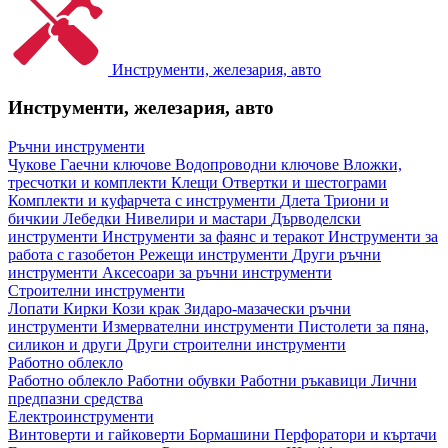
Инструменти, железария, авто
Инструменти, железария, авто
Ръчни инструменти
Чукове
Гаечни ключове
Водопроводни ключове
Вложки,
тресчотки и комплекти
Клещи
Отвертки и шестограми
Комплекти и куфарчета с инструменти
Длета
Триони и
бичкии
Лебедки
Нивелири и мастари
Дърводелски
инструменти
Инструменти за фаянс и теракот
Инструменти за
работа с газобетон
Режещи инструменти
Други ръчни
инструменти
Аксесоари за ръчни инструменти
Строителни инструменти
Лопати
Кирки
Кози крак
Зидаро-мазачески ръчни
инструменти
Измервателни инструменти
Пистолети за пяна,
силикон и други
Други строителни инструменти
Работно облекло
Работно облекло
Работни обувки
Работни ръкавици
Лични
предпазни средства
Електроинструменти
Винтоверти и гайковерти
Бормашини
Перфоратори и къртачи