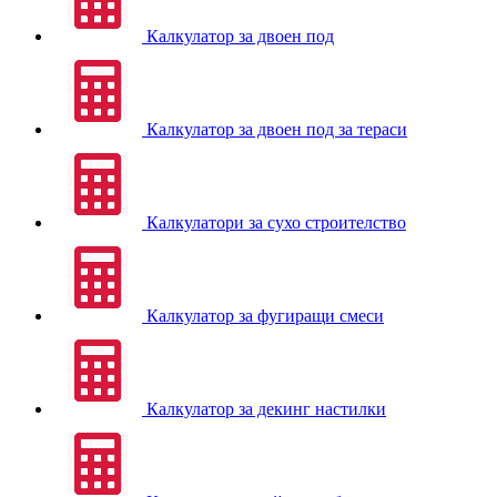
Калкулатор за двоен под
Калкулатор за двоен под за тераси
Калкулатори за сухо строителство
Калкулатор за фугиращи смеси
Калкулатор за декинг настилки