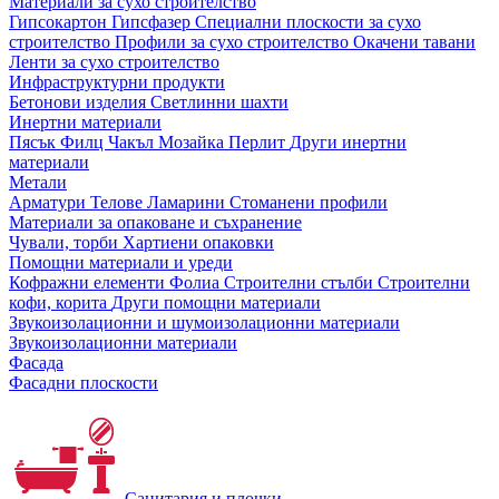
Материали за сухо строителство
Гипсокартон
Гипсфазер
Специални плоскости за сухо
строителство
Профили за сухо строителство
Окачени тавани
Ленти за сухо строителство
Инфраструктурни продукти
Бетонови изделия
Светлинни шахти
Инертни материали
Пясък
Филц
Чакъл
Мозайкa
Перлит
Други инертни
материали
Метали
Арматури
Телове
Ламарини
Стоманени профили
Материали за опаковане и съхранение
Чували, торби
Хартиени опаковки
Помощни материали и уреди
Кофражни елементи
Фолиа
Строителни стълби
Строителни
кофи, корита
Други помощни материали
Звукоизолационни и шумоизолационни материали
Звукоизолационни материали
Фасада
Фасадни плоскости
Санитария и плочки