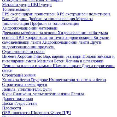
Метални улуци
ПВЦ улуци
Топлоизолация
EPS експандиран полистирен
XPS екструдиран полистирен
Вата
Сайдинг
Дюбели за топлоизолация
Мрежа за
топлоизолация
Профили за топлоизолация
Хидроизолационни материали
Дренажна мембрана за основи
Хидроизолации на битумна
основа
ПВЦ хидроизолация
Течна хидроизолация
Битумни
самозалепващи ленти
Хидроизолационни ленти
Други
хидроизолационни продукти
Сухи строителни смеси
Цимент
Хоросан
Гипс
Вар, варови разтвори
Подови замазки и
нивелиращи смеси
Мазилки
Бетон
Лепила и шпакловки
Лепила за плочки и камъни
Шамотна пръст
Други строителни
смеси
Строителна химия
Химия за бетон
Грундове
Импрегнатори за камък и бетон
Строителна химия-други
Лепила, уплътнители, фуги
Фуги
Силикони, уплътнители и пяни
Лепила
Дървен материал
Дъски
Греди
Летви
Плоскости
OSB плоскости
Шперплат
Фазер
ПДЧ