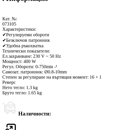
Кат. №:
073105
Характеристики:
✔
Регулируеми обороти
✔
Безключов патронник
✔
Удобна ръкохваткa
Технически показатели:
Ел.захранване: 230 V ~ 50 Hz
Мощност: 400 W
Регул. Обороти: 0-750min -¹
Самозат. патронник: Ø0.8-10mm
Степен за регулиране на въртящия момент: 16 + 1
Реверс
Нето тегло: 1.3 kg
Бруто тегло: 1.65 kg
Наличности: