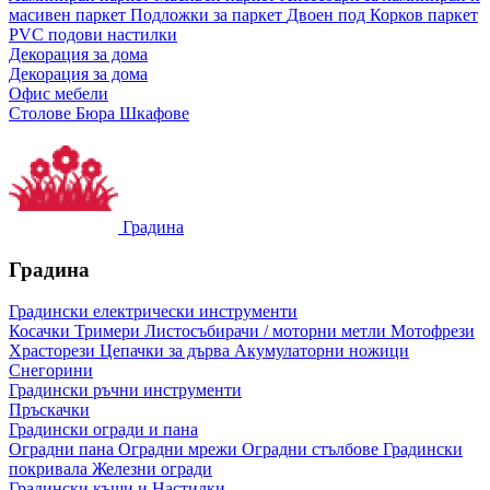
масивен паркет
Подложки за паркет
Двоен под
Корков паркет
PVC подови настилки
Декорация за дома
Декорация за дома
Офис мебели
Столове
Бюра
Шкафове
Градина
Градина
Градински електрически инструменти
Косачки
Тримери
Листосъбирачи / моторни метли
Мотофрези
Храсторези
Цепачки за дърва
Акумулаторни ножици
Снегорини
Градински ръчни инструменти
Пръскачки
Градински огради и пана
Оградни пана
Оградни мрежи
Оградни стълбове
Градински
покривала
Железни огради
Градински къщи и Настилки