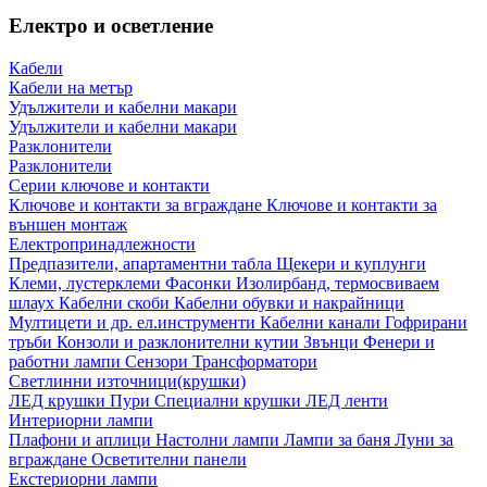
Електро и осветление
Кабели
Кабели на метър
Удължители и кабелни макари
Удължители и кабелни макари
Разклонители
Разклонители
Серии ключове и контакти
Ключове и контакти за вграждане
Ключове и контакти за
външен монтаж
Електропринадлежности
Предпазители, апартаментни табла
Щекери и куплунги
Клеми, лустерклеми
Фасонки
Изолирбанд, термосвиваем
шлаух
Кабелни скоби
Кабелни обувки и накрайници
Мултицети и др. ел.инструменти
Кабелни канали
Гофрирани
тръби
Конзоли и разклонителни кутии
Звънци
Фенери и
работни лампи
Сензори
Трансформатори
Светлинни източници(крушки)
ЛЕД крушки
Пури
Специални крушки
ЛЕД ленти
Интериорни лампи
Плафони и аплици
Настолни лампи
Лампи за баня
Луни за
вграждане
Осветителни панели
Екстериорни лампи