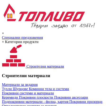
×
Специални предложения
×
Категории продукти
Строителни материали
Строителни материали
Материали за зидария
Тухли
Щурцове
Коминни тела и системи
Покривни системи и материали
Керемиди
Покривни плоскости
Покривни аксесоари
Подпокривни материали - фолиа, хартия
Покривни прозорци
Отводнителни системи за покрив