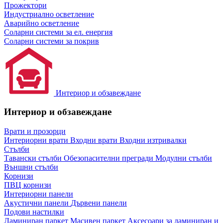
Прожектори
Индустриално осветление
Аварийно осветление
Соларни системи за ел. енергия
Соларни системи за покрив
Интериор и обзавеждане
Интериор и обзавеждане
Врати и прозорци
Интериорни врати
Входни врати
Входни изтривалки
Стълби
Тавански стълби
Обезопасителни прегради
Модулни стълби
Външни стълби
Корнизи
ПВЦ корнизи
Интериорни панели
Акустични панели
Дървени панели
Подови настилки
Ламиниран паркет
Масивен паркет
Аксесоари за ламиниран и