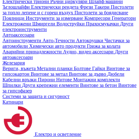
Електрически триони
Ръчни циркуляри
Шлайф машини
Ъглошлайфи
Електрически рендета
Фрези
Такери
Пистолети
за топло лепене и с горещ въздух
Пистолети за боядисване
Поялници
Инструменти за измерване
Компресори
Генератори
Електрожени
Шмиргели
Водоструйки
Прахосмукачки
Други
електроинструменти
Автоаксесоари
Автоинструменти
Авто-Течности
Автокрушки
Чистачки за
автомобили
Химически авто продукти
Грижа за колата
Аварийни принадлежности
Аудио, видео аксесоари
Други
автоаксесоари
Железария
Вериги, въжета
Метални планки
Болтове
Гайки
Винтове за
гипсокартон
Винтове за метал
Винтове за дърво
Дюбели
Кабелни връзки
Пирони
Нитове
Монтажни комплекти
Шпилки
Други крепежни елементи
Винтове за бетон
Винтове
за гипсофазер
Системи за защита и сигурност
Катинари
Електро и осветление