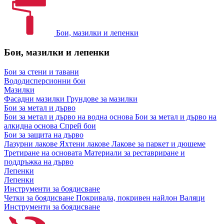
Бои, мазилки и лепенки
Бои, мазилки и лепенки
Бои за стени и тавани
Вододисперсионни бои
Мазилки
Фасадни мазилки
Грундове за мазилки
Бои за метал и дърво
Бои за метал и дърво на водна основа
Бои за метал и дърво на
алкидна основа
Спрей бои
Бои за защита на дърво
Лазурни лакове
Яхтени лакове
Лакове за паркет и дюшеме
Третиране на основата
Материали за реставриране и
поддръжка на дърво
Лепенки
Лепенки
Инструменти за боядисване
Четки за боядисване
Покривала, покривен найлон
Валяци
Инструменти за боядисване