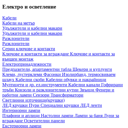
Електро и осветление
Кабели
Кабели на метър
Удължители и кабелни макари
Удължители и кабелни макари
Разклонители
Разклонители
Серии ключове и контакти
Ключове и контакти за вграждане
Ключове и контакти за
външен монтаж
Електропринадлежности
Предпазители, апартаментни табла
Щекери и куплунги
Клеми, лустерклеми
Фасонки
Изолирбанд, термосвиваем
шлаух
Кабелни скоби
Кабелни обувки и накрайници
Мултицети и др. ел.инструменти
Кабелни канали
Гофрирани
тръби
Конзоли и разклонителни кутии
Звънци
Фенери и
работни лампи
Сензори
Трансформатори
Светлинни източници(крушки)
ЛЕД крушки
Пури
Специални крушки
ЛЕД ленти
Интериорни лампи
Плафони и аплици
Настолни лампи
Лампи за баня
Луни за
вграждане
Осветителни панели
Екстериорни лампи