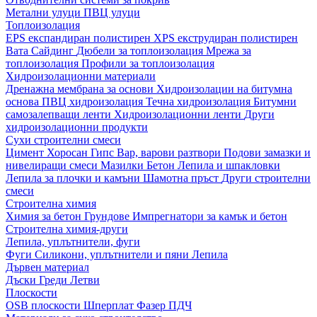
Метални улуци
ПВЦ улуци
Топлоизолация
EPS експандиран полистирен
XPS екструдиран полистирен
Вата
Сайдинг
Дюбели за топлоизолация
Мрежа за
топлоизолация
Профили за топлоизолация
Хидроизолационни материали
Дренажна мембрана за основи
Хидроизолации на битумна
основа
ПВЦ хидроизолация
Течна хидроизолация
Битумни
самозалепващи ленти
Хидроизолационни ленти
Други
хидроизолационни продукти
Сухи строителни смеси
Цимент
Хоросан
Гипс
Вар, варови разтвори
Подови замазки и
нивелиращи смеси
Мазилки
Бетон
Лепила и шпакловки
Лепила за плочки и камъни
Шамотна пръст
Други строителни
смеси
Строителна химия
Химия за бетон
Грундове
Импрегнатори за камък и бетон
Строителна химия-други
Лепила, уплътнители, фуги
Фуги
Силикони, уплътнители и пяни
Лепила
Дървен материал
Дъски
Греди
Летви
Плоскости
OSB плоскости
Шперплат
Фазер
ПДЧ