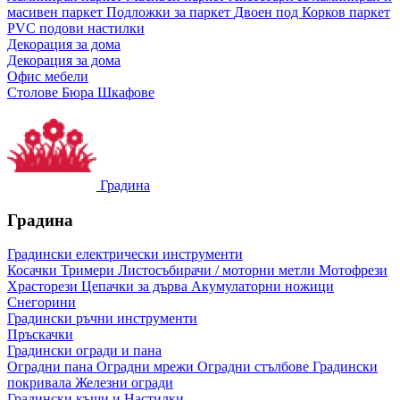
масивен паркет
Подложки за паркет
Двоен под
Корков паркет
PVC подови настилки
Декорация за дома
Декорация за дома
Офис мебели
Столове
Бюра
Шкафове
Градина
Градина
Градински електрически инструменти
Косачки
Тримери
Листосъбирачи / моторни метли
Мотофрези
Храсторези
Цепачки за дърва
Акумулаторни ножици
Снегорини
Градински ръчни инструменти
Пръскачки
Градински огради и пана
Оградни пана
Оградни мрежи
Оградни стълбове
Градински
покривала
Железни огради
Градински къщи и Настилки