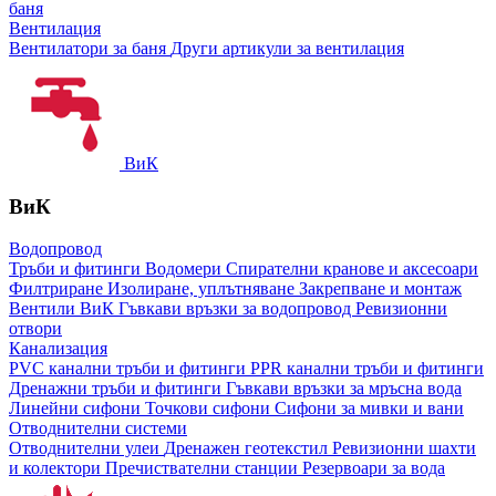
баня
Вентилация
Вентилатори за баня
Други артикули за вентилация
ВиК
ВиК
Водопровод
Тръби и фитинги
Водомери
Спирателни кранове и аксесоари
Филтриране
Изолиране, уплътняване
Закрепване и монтаж
Вентили ВиК
Гъвкави връзки за водопровод
Ревизионни
отвори
Канализация
PVC канални тръби и фитинги
PPR канални тръби и фитинги
Дренажни тръби и фитинги
Гъвкави връзки за мръсна вода
Линейни сифони
Точкови сифони
Сифони за мивки и вани
Отводнителни системи
Отводнителни улеи
Дренажен геотекстил
Ревизионни шахти
и колектори
Пречиствателни станции
Резервоари за вода