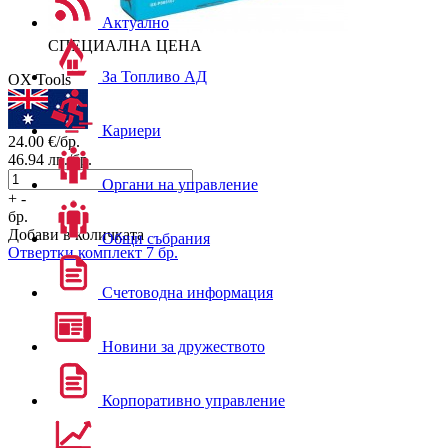
Актуално
СПЕЦИАЛНА ЦЕНА
За Топливо АД
OX Tools
Кариери
24.00
€/бр.
46.94
лв./бр.
Органи на управление
+
-
бр.
Добави в количката
Общи събрания
Отвертки комплект 7 бр.
Счетоводна информация
Новини за дружеството
Корпоративно управление