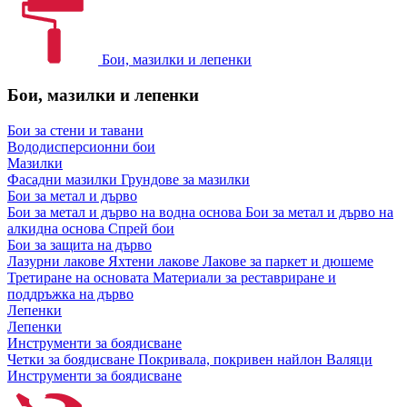
Бои, мазилки и лепенки
Бои, мазилки и лепенки
Бои за стени и тавани
Вододисперсионни бои
Мазилки
Фасадни мазилки
Грундове за мазилки
Бои за метал и дърво
Бои за метал и дърво на водна основа
Бои за метал и дърво на
алкидна основа
Спрей бои
Бои за защита на дърво
Лазурни лакове
Яхтени лакове
Лакове за паркет и дюшеме
Третиране на основата
Материали за реставриране и
поддръжка на дърво
Лепенки
Лепенки
Инструменти за боядисване
Четки за боядисване
Покривала, покривен найлон
Валяци
Инструменти за боядисване