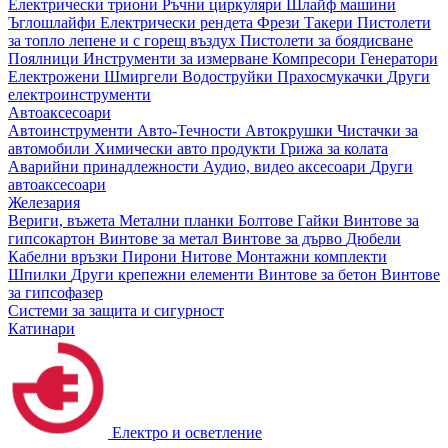
Електрически триони
Ръчни циркуляри
Шлайф машини
Ъглошлайфи
Електрически рендета
Фрези
Такери
Пистолети
за топло лепене и с горещ въздух
Пистолети за боядисване
Поялници
Инструменти за измерване
Компресори
Генератори
Електрожени
Шмиргели
Водоструйки
Прахосмукачки
Други
електроинструменти
Автоаксесоари
Автоинструменти
Авто-Течности
Автокрушки
Чистачки за
автомобили
Химически авто продукти
Грижа за колата
Аварийни принадлежности
Аудио, видео аксесоари
Други
автоаксесоари
Железария
Вериги, въжета
Метални планки
Болтове
Гайки
Винтове за
гипсокартон
Винтове за метал
Винтове за дърво
Дюбели
Кабелни връзки
Пирони
Нитове
Монтажни комплекти
Шпилки
Други крепежни елементи
Винтове за бетон
Винтове
за гипсофазер
Системи за защита и сигурност
Катинари
Електро и осветление