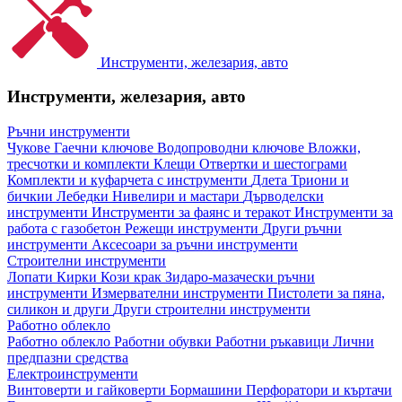
Инструменти, железария, авто
Инструменти, железария, авто
Ръчни инструменти
Чукове
Гаечни ключове
Водопроводни ключове
Вложки,
тресчотки и комплекти
Клещи
Отвертки и шестограми
Комплекти и куфарчета с инструменти
Длета
Триони и
бичкии
Лебедки
Нивелири и мастари
Дърводелски
инструменти
Инструменти за фаянс и теракот
Инструменти за
работа с газобетон
Режещи инструменти
Други ръчни
инструменти
Аксесоари за ръчни инструменти
Строителни инструменти
Лопати
Кирки
Кози крак
Зидаро-мазачески ръчни
инструменти
Измервателни инструменти
Пистолети за пяна,
силикон и други
Други строителни инструменти
Работно облекло
Работно облекло
Работни обувки
Работни ръкавици
Лични
предпазни средства
Електроинструменти
Винтоверти и гайковерти
Бормашини
Перфоратори и къртачи