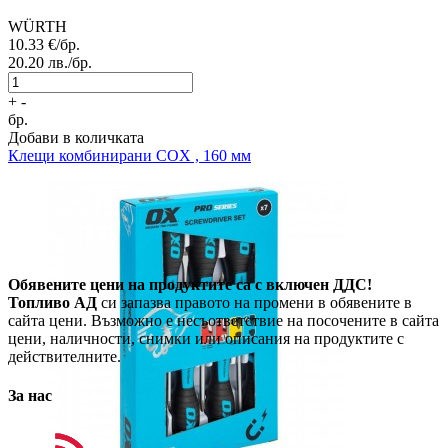
WÜRTH
10.33
€/бр.
20.20
лв./бр.
+
-
бр.
Добави в количката
Клещи комбинирани COX , 160 мм
Обявените цени на продуктите са с включен ДДС!
Топливо АД
си запазва правото на промени в обявените в
сайта цени. Възможно е несъответствие на посочените в сайта
цени, наличности, снимки или описания на продуктите с
действителните.
За нас