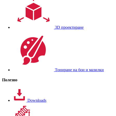
3D проектиране
Тониране на бои и мазилки
Полезно
Downloads