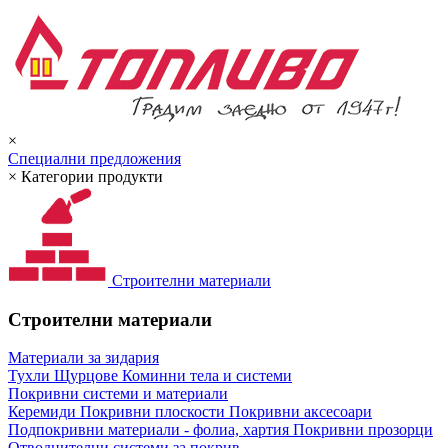
×
Специални предложения
×
Категории продукти
Строителни материали
Строителни материали
Материали за зидария
Тухли
Щурцове
Коминни тела и системи
Покривни системи и материали
Керемиди
Покривни плоскости
Покривни аксесоари
Подпокривни материали - фолиа, хартия
Покривни прозорци
Отводнителни системи за покрив