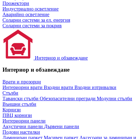
Прожектори
Индустриално осветление
Аварийно осветление
Соларни системи за ел. енергия
Соларни системи за покрив
Интериор и обзавеждане
Интериор и обзавеждане
Врати и прозорци
Интериорни врати
Входни врати
Входни изтривалки
Стълби
Тавански стълби
Обезопасителни прегради
Модулни стълби
Външни стълби
Корнизи
ПВЦ корнизи
Интериорни панели
Акустични панели
Дървени панели
Подови настилки
Ламиниран паркет
Масивен паркет
Аксесоари за ламиниран и