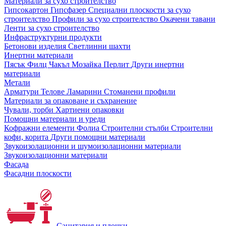
Материали за сухо строителство
Гипсокартон
Гипсфазер
Специални плоскости за сухо
строителство
Профили за сухо строителство
Окачени тавани
Ленти за сухо строителство
Инфраструктурни продукти
Бетонови изделия
Светлинни шахти
Инертни материали
Пясък
Филц
Чакъл
Мозайкa
Перлит
Други инертни
материали
Метали
Арматури
Телове
Ламарини
Стоманени профили
Материали за опаковане и съхранение
Чували, торби
Хартиени опаковки
Помощни материали и уреди
Кофражни елементи
Фолиа
Строителни стълби
Строителни
кофи, корита
Други помощни материали
Звукоизолационни и шумоизолационни материали
Звукоизолационни материали
Фасада
Фасадни плоскости
Санитария и плочки