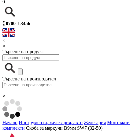
0
🕻
0700 1 3456
×
×
Търсене на продукт
Търсене на производител
×
Начало
Инструменти, железария, авто
Железария
Монтажни
комплекти
Скоба за маркучи В9мм SW7 (32-50)