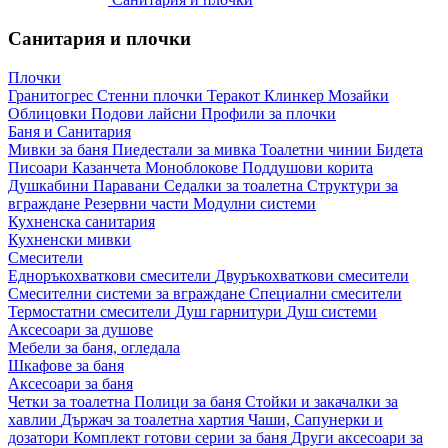
Санитария и плочки
Плочки
Гранитогрес
Стенни плочки
Теракот
Клинкер
Мозайки
Облицовки
Подови лайсни
Профили за плочки
Баня и Санитария
Мивки за баня
Пиедестали за мивка
Тоалетни чинии
Бидета
Писоари
Казанчета
Моноблокове
Поддушови корита
Душкабини
Паравани
Седалки за тоалетна
Структури за
вграждане
Резервни части
Модулни системи
Кухненска санитария
Кухненски мивки
Смесители
Едноръкохваткови смесители
Двуръкохваткови смесители
Смесителни системи за вграждане
Специални смесители
Термостатни смесители
Душ гарнитури
Душ системи
Аксесоари за душове
Мебели за баня, огледала
Шкафове за баня
Аксесоари за баня
Четки за тоалетна
Полици за баня
Стойки и закачалки за
хавлии
Държач за тоалетна хартия
Чаши, Сапунерки и
дозатори
Комплект готови серии за баня
Други аксесоари за