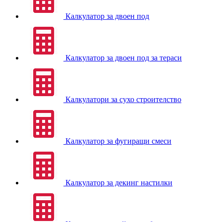
Калкулатор за двоен под
Калкулатор за двоен под за тераси
Калкулатори за сухо строителство
Калкулатор за фугиращи смеси
Калкулатор за декинг настилки