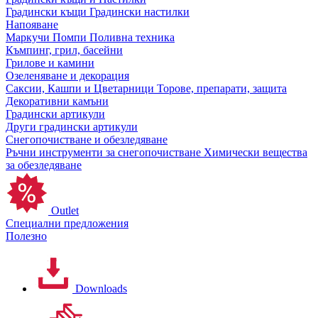
Градински къщи
Градински настилки
Напояване
Маркучи
Помпи
Поливна техника
Къмпинг, грил, басейни
Грилове и камини
Озеленяване и декорация
Саксии, Кашпи и Цветарници
Торове, препарати, защита
Декоративни камъни
Градински артикули
Други градински артикули
Снегопочистване и обезледяване
Ръчни инструменти за снегопочистване
Химически вещества
за обезледяване
Outlet
Специални предложения
Полезно
Downloads