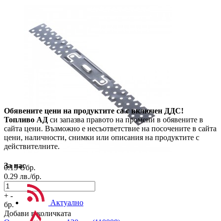
Обявените цени на продуктите са с включен ДДС!
Топливо АД
си запазва правото на промени в обявените в
сайта цени. Възможно е несъответствие на посочените в сайта
цени, наличности, снимки или описания на продуктите с
действителните.
За нас
0.15
€/бр.
0.29
лв./бр.
+
-
Актуално
бр.
Добави в количката