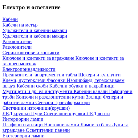
Електро и осветление
Кабели
Кабели на метър
Удължители и кабелни макари
Удължители и кабелни макари
Разклонители
Разклонители
Серии ключове и контакти
Ключове и контакти за вграждане
Ключове и контакти за
външен монтаж
Електропринадлежности
Предпазители, апартаментни табла
Щекери и куплунги
Клеми, лустерклеми
Фасонки
Изолирбанд, термосвиваем
шлаух
Кабелни скоби
Кабелни обувки и накрайници
Мултицети и др. ел.инструменти
Кабелни канали
Гофрирани
тръби
Конзоли и разклонителни кутии
Звънци
Фенери и
работни лампи
Сензори
Трансформатори
Светлинни източници(крушки)
ЛЕД крушки
Пури
Специални крушки
ЛЕД ленти
Интериорни лампи
Плафони и аплици
Настолни лампи
Лампи за баня
Луни за
вграждане
Осветителни панели
Екстериорни лампи