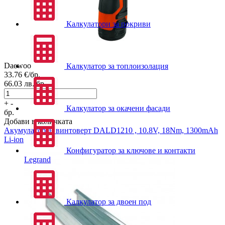
Калкулатори за покриви
Daewoo
Калкулатор за топлоизолация
33.76
€/бр.
66.03
лв./бр.
+
-
Калкулатор за окачени фасади
бр.
Добави в количката
Акумулаторен винтоверт
DALD1210 , 10.8V, 18Nm, 1300mAh
Li-ion
Конфигуратор за ключове и контакти
Legrand
Калкулатор за двоен под