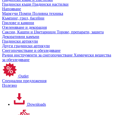
Градински къщи
Градински настилки
Напояване
Маркучи
Помпи
Поливна техника
Къмпинг, грил, басейни
Грилове и камини
Озеленяване и декорация
Саксии, Кашпи и Цветарници
Торове, препарати, защита
Декоративни камъни
Градински артикули
Други градински артикули
Снегопочистване и обезледяване
Ръчни инструменти за снегопочистване
Химически вещества
за обезледяване
Outlet
Специални предложения
Полезно
Downloads