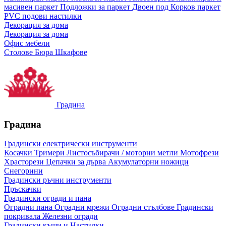
масивен паркет
Подложки за паркет
Двоен под
Корков паркет
PVC подови настилки
Декорация за дома
Декорация за дома
Офис мебели
Столове
Бюра
Шкафове
Градина
Градина
Градински електрически инструменти
Косачки
Тримери
Листосъбирачи / моторни метли
Мотофрези
Храсторези
Цепачки за дърва
Акумулаторни ножици
Снегорини
Градински ръчни инструменти
Пръскачки
Градински огради и пана
Оградни пана
Оградни мрежи
Оградни стълбове
Градински
покривала
Железни огради
Градински къщи и Настилки