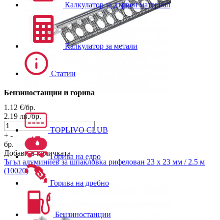
Калкулатор за дървен материал
Калкулатор за метали
Статии
Бензиностанции и горива
1.12
€/бр.
2.19
лв./бр.
TOPLIVO CLUB
+
-
бр.
Добави в количката
Горива на едро
Ъгъл алуминиев за шпакловка
рифелован 23 х 23 мм / 2.5 м
(10020)
Горива на дребно
Бензиностанции