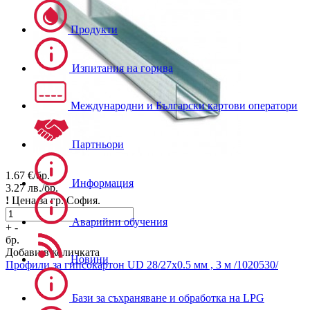
Продукти
Изпитания на горива
Международни и Български картови оператори
Партньори
1.67
€/бр.
Информация
3.27
лв./бр.
!
Цена за гр. София.
Аварийни обучения
+
-
бр.
Добави в количката
Новини
Профили за гипсокартон
UD 28/27х0.5 мм , 3 м /1020530/
Бази за съхраняване и обработка на LPG