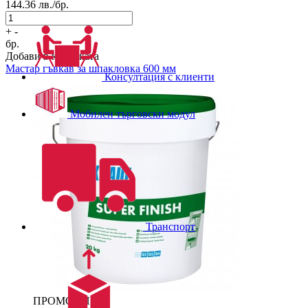
144.36
лв./бр.
+
-
бр.
Добави в количката
Мастар гъвкав за шпакловка 600 мм
Консултация с клиенти
Мобилен търговски модул
Транспорт
ПРОМОЦИЯ