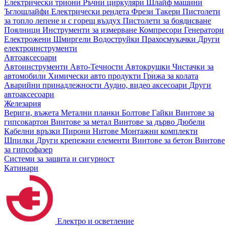
Електрически триони
Ръчни циркуляри
Шлайф машини
Ъглошлайфи
Електрически рендета
Фрези
Такери
Пистолети
за топло лепене и с горещ въздух
Пистолети за боядисване
Поялници
Инструменти за измерване
Компресори
Генератори
Електрожени
Шмиргели
Водоструйки
Прахосмукачки
Други
електроинструменти
Автоаксесоари
Автоинструменти
Авто-Течности
Автокрушки
Чистачки за
автомобили
Химически авто продукти
Грижа за колата
Аварийни принадлежности
Аудио, видео аксесоари
Други
автоаксесоари
Железария
Вериги, въжета
Метални планки
Болтове
Гайки
Винтове за
гипсокартон
Винтове за метал
Винтове за дърво
Дюбели
Кабелни връзки
Пирони
Нитове
Монтажни комплекти
Шпилки
Други крепежни елементи
Винтове за бетон
Винтове
за гипсофазер
Системи за защита и сигурност
Катинари
Електро и осветление