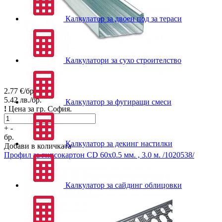
Калкулатор за двоен под за тераси
Калкулатори за сухо строителство
2.77
€/бр.
5.42
лв./бр.
Калкулатор за фугиращи смеси
!
Цена за гр. София.
+
-
бр.
Калкулатор за декинг настилки
Добави в количката
Профил за гипсокартон
CD 60x0.5 мм. , 3.0 м. /1020538/
Калкулатор за сайдинг облицовки