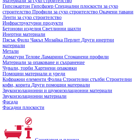
Материали за сухо строителство
Гипсокартон
Гипсфазер
Специални плоскости за сухо
строителство
Профили за сухо строителство
Окачени тавани
Ленти за сухо строителство
Инфраструктурни продукти
Бетонови изделия
Светлинни шахти
Инертни материали
Пясък
Филц
Чакъл
Мозайкa
Перлит
Други инертни
материали
Метали
Арматури
Телове
Ламарини
Стоманени профили
Материали за опаковане и съхранение
Чували, торби
Хартиени опаковки
Помощни материали и уреди
Кофражни елементи
Фолиа
Строителни стълби
Строителни
кофи, корита
Други помощни материали
Звукоизолационни и шумоизолационни материали
Звукоизолационни материали
Фасада
Фасадни плоскости
Санитария и плочки