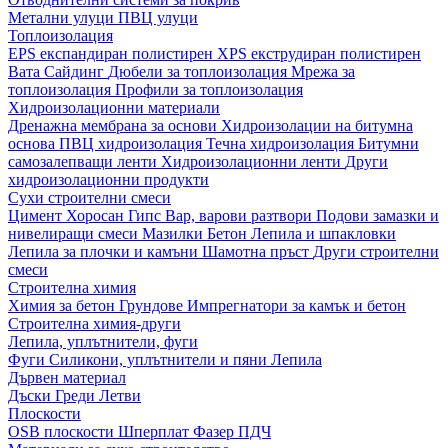
Метални улуци
ПВЦ улуци
Топлоизолация
EPS експандиран полистирен
XPS екструдиран полистирен
Вата
Сайдинг
Дюбели за топлоизолация
Мрежа за
топлоизолация
Профили за топлоизолация
Хидроизолационни материали
Дренажна мембрана за основи
Хидроизолации на битумна
основа
ПВЦ хидроизолация
Течна хидроизолация
Битумни
самозалепващи ленти
Хидроизолационни ленти
Други
хидроизолационни продукти
Сухи строителни смеси
Цимент
Хоросан
Гипс
Вар, варови разтвори
Подови замазки и
нивелиращи смеси
Мазилки
Бетон
Лепила и шпакловки
Лепила за плочки и камъни
Шамотна пръст
Други строителни
смеси
Строителна химия
Химия за бетон
Грундове
Импрегнатори за камък и бетон
Строителна химия-други
Лепила, уплътнители, фуги
Фуги
Силикони, уплътнители и пяни
Лепила
Дървен материал
Дъски
Греди
Летви
Плоскости
OSB плоскости
Шперплат
Фазер
ПДЧ