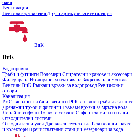
баня
Вентилация
Вентилатори за баня
Други артикули за вентилация
ВиК
ВиК
Водопровод
Тръби и фитинги
Водомери
Спирателни кранове и аксесоари
Филтриране
Изолиране, уплътняване
Закрепване и монтаж
Вентили ВиК
Гъвкави връзки за водопровод
Ревизионни
отвори
Канализация
PVC канални тръби и фитинги
PPR канални тръби и фитинги
Дренажни тръби и фитинги
Гъвкави връзки за мръсна вода
Линейни сифони
Точкови сифони
Сифони за мивки и вани
Отводнителни системи
Отводнителни улеи
Дренажен геотекстил
Ревизионни шахти
и колектори
Пречиствателни станции
Резервоари за вода