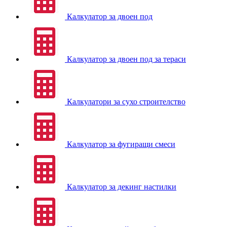
Калкулатор за двоен под
Калкулатор за двоен под за тераси
Калкулатори за сухо строителство
Калкулатор за фугиращи смеси
Калкулатор за декинг настилки