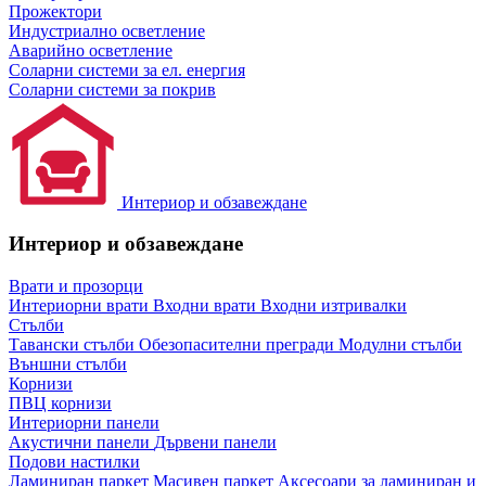
Прожектори
Индустриално осветление
Аварийно осветление
Соларни системи за ел. енергия
Соларни системи за покрив
Интериор и обзавеждане
Интериор и обзавеждане
Врати и прозорци
Интериорни врати
Входни врати
Входни изтривалки
Стълби
Тавански стълби
Обезопасителни прегради
Модулни стълби
Външни стълби
Корнизи
ПВЦ корнизи
Интериорни панели
Акустични панели
Дървени панели
Подови настилки
Ламиниран паркет
Масивен паркет
Аксесоари за ламиниран и