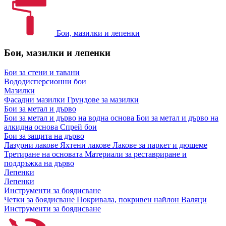
Бои, мазилки и лепенки
Бои, мазилки и лепенки
Бои за стени и тавани
Вододисперсионни бои
Мазилки
Фасадни мазилки
Грундове за мазилки
Бои за метал и дърво
Бои за метал и дърво на водна основа
Бои за метал и дърво на
алкидна основа
Спрей бои
Бои за защита на дърво
Лазурни лакове
Яхтени лакове
Лакове за паркет и дюшеме
Третиране на основата
Материали за реставриране и
поддръжка на дърво
Лепенки
Лепенки
Инструменти за боядисване
Четки за боядисване
Покривала, покривен найлон
Валяци
Инструменти за боядисване