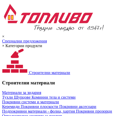
×
Специални предложения
×
Категории продукти
Строителни материали
Строителни материали
Материали за зидария
Тухли
Щурцове
Коминни тела и системи
Покривни системи и материали
Керемиди
Покривни плоскости
Покривни аксесоари
Подпокривни материали - фолиа, хартия
Покривни прозорци
Отводнителни системи за покрив