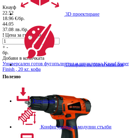
Кнауф
22.52
3D проектиране
18.96
€/бр.
44.05
37.08
лв./бр.
!
Цена за гр. София.
+
-
бр.
Добави в количката
Универсален готов фугопълнител и шпакловка
Knauf Super
Тониране на бои и мазилки
Finish , 20 кг. кофа
Полезно
Downloads
Конфигуратор за модулни стълби