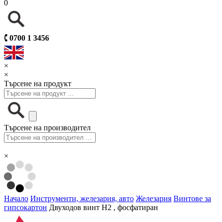
0
🕻
0700 1 3456
×
×
Търсене на продукт
Търсене на производител
×
Начало
Инструменти, железария, авто
Железария
Винтове за
гипсокартон
Двуходов винт H2 , фосфатиран