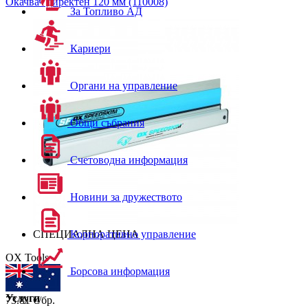
Окачвач директен 120 мм (110008)
За Топливо АД
Кариери
Органи на управление
Общи събрания
Счетоводна информация
Новини за дружеството
СПЕЦИАЛНА ЦЕНА
Корпоративно управление
OX Tools
Борсова информация
Услуги
73.81
€/бр.