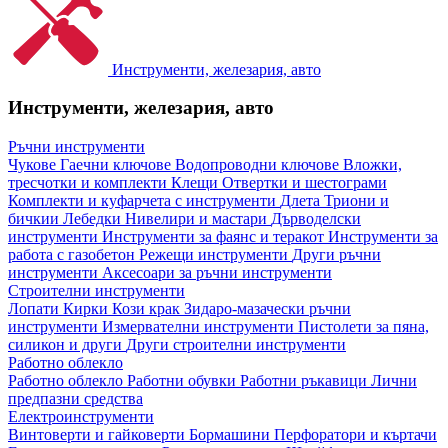
Инструменти, железария, авто
Инструменти, железария, авто
Ръчни инструменти
Чукове
Гаечни ключове
Водопроводни ключове
Вложки,
тресчотки и комплекти
Клещи
Отвертки и шестограми
Комплекти и куфарчета с инструменти
Длета
Триони и
бичкии
Лебедки
Нивелири и мастари
Дърводелски
инструменти
Инструменти за фаянс и теракот
Инструменти за
работа с газобетон
Режещи инструменти
Други ръчни
инструменти
Аксесоари за ръчни инструменти
Строителни инструменти
Лопати
Кирки
Кози крак
Зидаро-мазачески ръчни
инструменти
Измервателни инструменти
Пистолети за пяна,
силикон и други
Други строителни инструменти
Работно облекло
Работно облекло
Работни обувки
Работни ръкавици
Лични
предпазни средства
Електроинструменти
Винтоверти и гайковерти
Бормашини
Перфоратори и къртачи