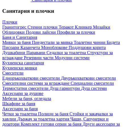
Санитария и плочки
Плочки
Гранитогрес
Стенни плочки
Теракот
Клинкер
Мозайки
Облицовки
Подови лайсни
Профили за плочки
Баня и Санитария
Мивки за баня
Пиедестали за мивка
Тоалетни чинии
Бидета
Писоари
Казанчета
Моноблокове
Поддушови корита
Душкабини
Паравани
Седалки за тоалетна
Структури за
вграждане
Резервни части
Модулни системи
Кухненска санитария
Кухненски мивки
Смесители
Едноръкохваткови смесители
Двуръкохваткови смесители
Смесителни системи за вграждане
Специални смесители
Термостатни смесители
Душ гарнитури
Душ системи
Аксесоари за душове
Мебели за баня, огледала
Шкафове за баня
Аксесоари за баня
Четки за тоалетна
Полици за баня
Стойки и закачалки за
хавлии
Държач за тоалетна хартия
Чаши, Сапунерки и
дозатори
Комплект готови серии за баня
Други аксесоари за