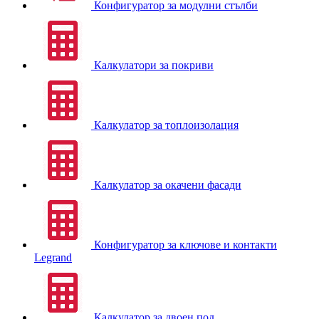
Конфигуратор за модулни стълби
Калкулатори за покриви
Калкулатор за топлоизолация
Калкулатор за окачени фасади
Конфигуратор за ключове и контакти
Legrand
Калкулатор за двоен под