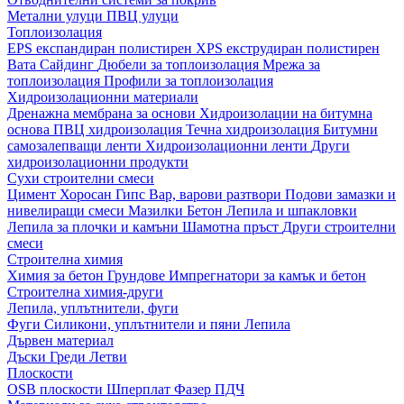
Метални улуци
ПВЦ улуци
Топлоизолация
EPS експандиран полистирен
XPS екструдиран полистирен
Вата
Сайдинг
Дюбели за топлоизолация
Мрежа за
топлоизолация
Профили за топлоизолация
Хидроизолационни материали
Дренажна мембрана за основи
Хидроизолации на битумна
основа
ПВЦ хидроизолация
Течна хидроизолация
Битумни
самозалепващи ленти
Хидроизолационни ленти
Други
хидроизолационни продукти
Сухи строителни смеси
Цимент
Хоросан
Гипс
Вар, варови разтвори
Подови замазки и
нивелиращи смеси
Мазилки
Бетон
Лепила и шпакловки
Лепила за плочки и камъни
Шамотна пръст
Други строителни
смеси
Строителна химия
Химия за бетон
Грундове
Импрегнатори за камък и бетон
Строителна химия-други
Лепила, уплътнители, фуги
Фуги
Силикони, уплътнители и пяни
Лепила
Дървен материал
Дъски
Греди
Летви
Плоскости
OSB плоскости
Шперплат
Фазер
ПДЧ