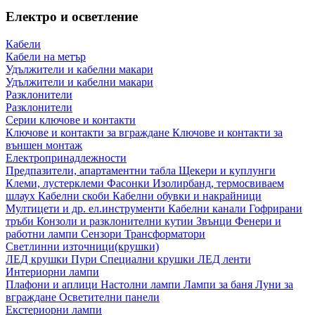
Електро и осветление
Кабели
Кабели на метър
Удължители и кабелни макари
Удължители и кабелни макари
Разклонители
Разклонители
Серии ключове и контакти
Ключове и контакти за вграждане
Ключове и контакти за
външен монтаж
Електропринадлежности
Предпазители, апартаментни табла
Щекери и куплунги
Клеми, лустерклеми
Фасонки
Изолирбанд, термосвиваем
шлаух
Кабелни скоби
Кабелни обувки и накрайници
Мултицети и др. ел.инструменти
Кабелни канали
Гофрирани
тръби
Конзоли и разклонителни кутии
Звънци
Фенери и
работни лампи
Сензори
Трансформатори
Светлинни източници(крушки)
ЛЕД крушки
Пури
Специални крушки
ЛЕД ленти
Интериорни лампи
Плафони и аплици
Настолни лампи
Лампи за баня
Луни за
вграждане
Осветителни панели
Екстериорни лампи