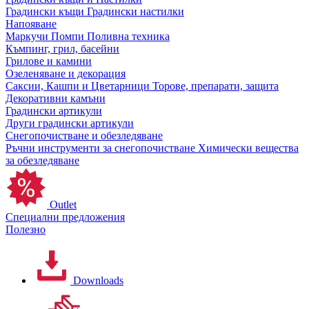
Градински къщи
Градински настилки
Напояване
Маркучи
Помпи
Поливна техника
Къмпинг, грил, басейни
Грилове и камини
Озеленяване и декорация
Саксии, Кашпи и Цветарници
Торове, препарати, защита
Декоративни камъни
Градински артикули
Други градински артикули
Снегопочистване и обезледяване
Ръчни инструменти за снегопочистване
Химически вещества
за обезледяване
Outlet
Специални предложения
Полезно
Downloads