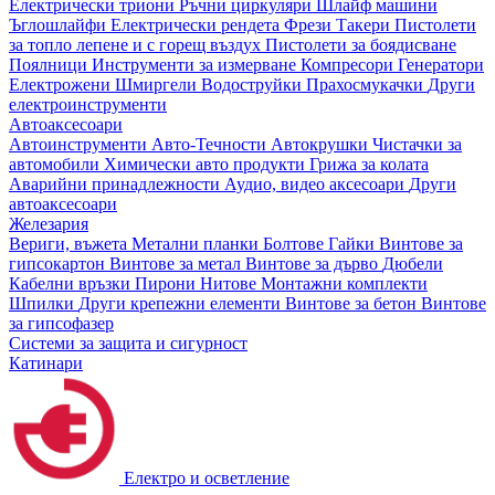
Електрически триони
Ръчни циркуляри
Шлайф машини
Ъглошлайфи
Електрически рендета
Фрези
Такери
Пистолети
за топло лепене и с горещ въздух
Пистолети за боядисване
Поялници
Инструменти за измерване
Компресори
Генератори
Електрожени
Шмиргели
Водоструйки
Прахосмукачки
Други
електроинструменти
Автоаксесоари
Автоинструменти
Авто-Течности
Автокрушки
Чистачки за
автомобили
Химически авто продукти
Грижа за колата
Аварийни принадлежности
Аудио, видео аксесоари
Други
автоаксесоари
Железария
Вериги, въжета
Метални планки
Болтове
Гайки
Винтове за
гипсокартон
Винтове за метал
Винтове за дърво
Дюбели
Кабелни връзки
Пирони
Нитове
Монтажни комплекти
Шпилки
Други крепежни елементи
Винтове за бетон
Винтове
за гипсофазер
Системи за защита и сигурност
Катинари
Електро и осветление