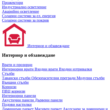
Прожектори
Индустриално осветление
Аварийно осветление
Соларни системи за ел. енергия
Соларни системи за покрив
Интериор и обзавеждане
Интериор и обзавеждане
Врати и прозорци
Интериорни врати
Входни врати
Входни изтривалки
Стълби
Тавански стълби
Обезопасителни прегради
Модулни стълби
Външни стълби
Корнизи
ПВЦ корнизи
Интериорни панели
Акустични панели
Дървени панели
Подови настилки
Ламиниран паркет
Масивен паркет
Аксесоари за ламиниран и