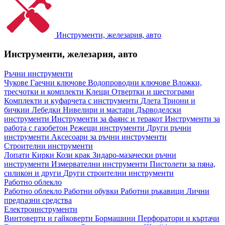
Инструменти, железария, авто
Инструменти, железария, авто
Ръчни инструменти
Чукове
Гаечни ключове
Водопроводни ключове
Вложки,
тресчотки и комплекти
Клещи
Отвертки и шестограми
Комплекти и куфарчета с инструменти
Длета
Триони и
бичкии
Лебедки
Нивелири и мастари
Дърводелски
инструменти
Инструменти за фаянс и теракот
Инструменти за
работа с газобетон
Режещи инструменти
Други ръчни
инструменти
Аксесоари за ръчни инструменти
Строителни инструменти
Лопати
Кирки
Кози крак
Зидаро-мазачески ръчни
инструменти
Измервателни инструменти
Пистолети за пяна,
силикон и други
Други строителни инструменти
Работно облекло
Работно облекло
Работни обувки
Работни ръкавици
Лични
предпазни средства
Електроинструменти
Винтоверти и гайковерти
Бормашини
Перфоратори и къртачи