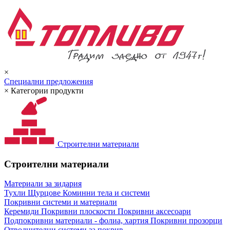
×
Специални предложения
×
Категории продукти
Строителни материали
Строителни материали
Материали за зидария
Тухли
Щурцове
Коминни тела и системи
Покривни системи и материали
Керемиди
Покривни плоскости
Покривни аксесоари
Подпокривни материали - фолиа, хартия
Покривни прозорци
Отводнителни системи за покрив