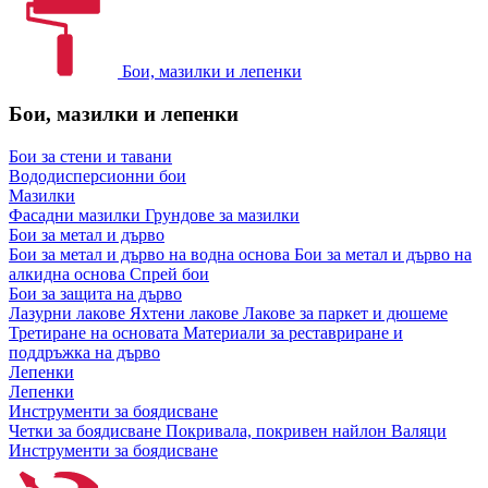
Бои, мазилки и лепенки
Бои, мазилки и лепенки
Бои за стени и тавани
Вододисперсионни бои
Мазилки
Фасадни мазилки
Грундове за мазилки
Бои за метал и дърво
Бои за метал и дърво на водна основа
Бои за метал и дърво на
алкидна основа
Спрей бои
Бои за защита на дърво
Лазурни лакове
Яхтени лакове
Лакове за паркет и дюшеме
Третиране на основата
Материали за реставриране и
поддръжка на дърво
Лепенки
Лепенки
Инструменти за боядисване
Четки за боядисване
Покривала, покривен найлон
Валяци
Инструменти за боядисване