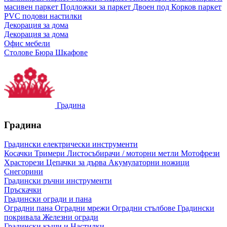
масивен паркет
Подложки за паркет
Двоен под
Корков паркет
PVC подови настилки
Декорация за дома
Декорация за дома
Офис мебели
Столове
Бюра
Шкафове
Градина
Градина
Градински електрически инструменти
Косачки
Тримери
Листосъбирачи / моторни метли
Мотофрези
Храсторези
Цепачки за дърва
Акумулаторни ножици
Снегорини
Градински ръчни инструменти
Пръскачки
Градински огради и пана
Оградни пана
Оградни мрежи
Оградни стълбове
Градински
покривала
Железни огради
Градински къщи и Настилки