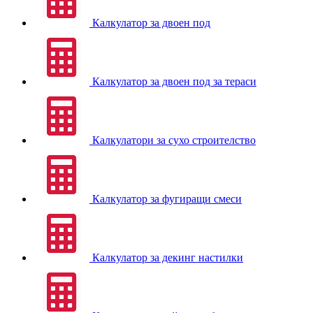
Калкулатор за двоен под
Калкулатор за двоен под за тераси
Калкулатори за сухо строителство
Калкулатор за фугиращи смеси
Калкулатор за декинг настилки