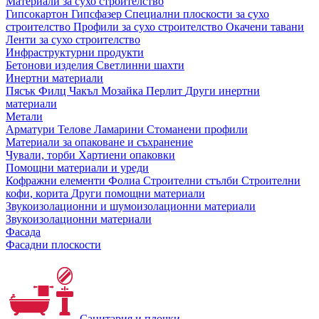
Материали за сухо строителство
Гипсокартон
Гипсфазер
Специални плоскости за сухо
строителство
Профили за сухо строителство
Окачени тавани
Ленти за сухо строителство
Инфраструктурни продукти
Бетонови изделия
Светлинни шахти
Инертни материали
Пясък
Филц
Чакъл
Мозайкa
Перлит
Други инертни
материали
Метали
Арматури
Телове
Ламарини
Стоманени профили
Материали за опаковане и съхранение
Чували, торби
Хартиени опаковки
Помощни материали и уреди
Кофражни елементи
Фолиа
Строителни стълби
Строителни
кофи, корита
Други помощни материали
Звукоизолационни и шумоизолационни материали
Звукоизолационни материали
Фасада
Фасадни плоскости
Санитария и плочки