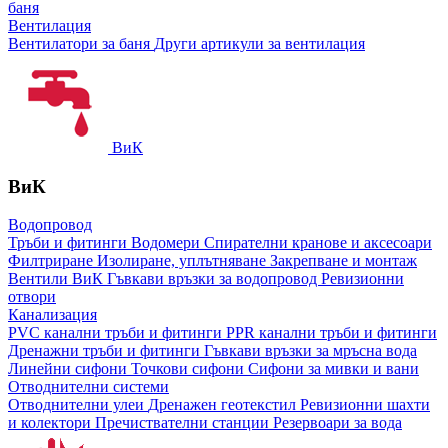
баня
Вентилация
Вентилатори за баня
Други артикули за вентилация
ВиК
ВиК
Водопровод
Тръби и фитинги
Водомери
Спирателни кранове и аксесоари
Филтриране
Изолиране, уплътняване
Закрепване и монтаж
Вентили ВиК
Гъвкави връзки за водопровод
Ревизионни
отвори
Канализация
PVC канални тръби и фитинги
PPR канални тръби и фитинги
Дренажни тръби и фитинги
Гъвкави връзки за мръсна вода
Линейни сифони
Точкови сифони
Сифони за мивки и вани
Отводнителни системи
Отводнителни улеи
Дренажен геотекстил
Ревизионни шахти
и колектори
Пречиствателни станции
Резервоари за вода