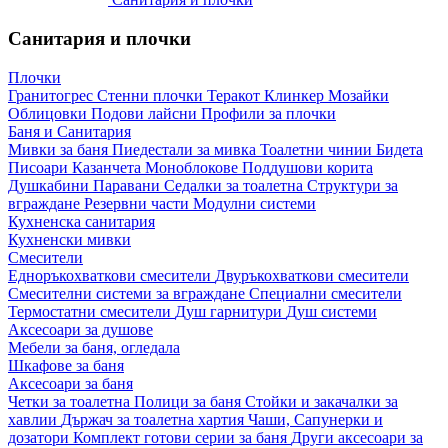
Санитария и плочки
Плочки
Гранитогрес
Стенни плочки
Теракот
Клинкер
Мозайки
Облицовки
Подови лайсни
Профили за плочки
Баня и Санитария
Мивки за баня
Пиедестали за мивка
Тоалетни чинии
Бидета
Писоари
Казанчета
Моноблокове
Поддушови корита
Душкабини
Паравани
Седалки за тоалетна
Структури за
вграждане
Резервни части
Модулни системи
Кухненска санитария
Кухненски мивки
Смесители
Едноръкохваткови смесители
Двуръкохваткови смесители
Смесителни системи за вграждане
Специални смесители
Термостатни смесители
Душ гарнитури
Душ системи
Аксесоари за душове
Мебели за баня, огледала
Шкафове за баня
Аксесоари за баня
Четки за тоалетна
Полици за баня
Стойки и закачалки за
хавлии
Държач за тоалетна хартия
Чаши, Сапунерки и
дозатори
Комплект готови серии за баня
Други аксесоари за