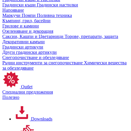
Градински къщи
Градински настилки
Напояване
Маркучи
Помпи
Поливна техника
Къмпинг, грил, басейни
Грилове и камини
Озеленяване и декорация
Саксии, Кашпи и Цветарници
Торове, препарати, защита
Декоративни камъни
Градински артикули
Други градински артикули
Снегопочистване и обезледяване
Ръчни инструменти за снегопочистване
Химически вещества
за обезледяване
Outlet
Специални предложения
Полезно
Downloads