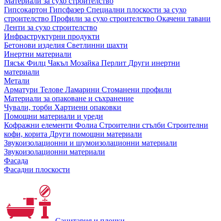
Материали за сухо строителство
Гипсокартон
Гипсфазер
Специални плоскости за сухо
строителство
Профили за сухо строителство
Окачени тавани
Ленти за сухо строителство
Инфраструктурни продукти
Бетонови изделия
Светлинни шахти
Инертни материали
Пясък
Филц
Чакъл
Мозайкa
Перлит
Други инертни
материали
Метали
Арматури
Телове
Ламарини
Стоманени профили
Материали за опаковане и съхранение
Чували, торби
Хартиени опаковки
Помощни материали и уреди
Кофражни елементи
Фолиа
Строителни стълби
Строителни
кофи, корита
Други помощни материали
Звукоизолационни и шумоизолационни материали
Звукоизолационни материали
Фасада
Фасадни плоскости
Санитария и плочки