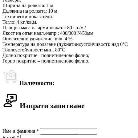
Ширина на ролката: 1 м
Дължина на ролката: 10 м
Технически показатели:
Тегло: 4 кг./кв.м.
Площна маса на армировката: 80 гр./м2
Якост на опън надл./напр.: 400/300 N/50мм
Оносително удължение: min. 4 %
Температура на полагане (пукнатиноустойчивост): над 0°C
Топлоустойчивост: мин. 80°C
Долно покритие - полиетиленово фолио;
Горно покритие – полиетиленово фолио.
Наличности:
Изпрати запитване
Име и фамилия *
E-mail *