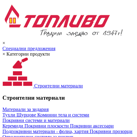
×
Специални предложения
×
Категории продукти
Строителни материали
Строителни материали
Материали за зидария
Тухли
Щурцове
Коминни тела и системи
Покривни системи и материали
Керемиди
Покривни плоскости
Покривни аксесоари
Подпокривни материали - фолиа, хартия
Покривни прозорци
Отводнителни системи за покрив