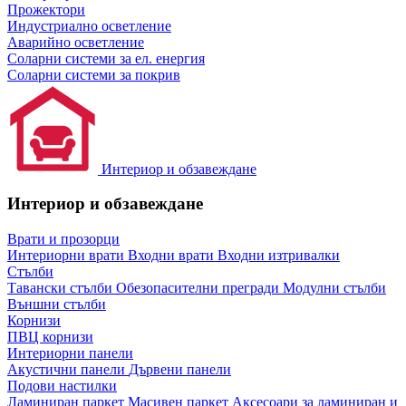
Прожектори
Индустриално осветление
Аварийно осветление
Соларни системи за ел. енергия
Соларни системи за покрив
Интериор и обзавеждане
Интериор и обзавеждане
Врати и прозорци
Интериорни врати
Входни врати
Входни изтривалки
Стълби
Тавански стълби
Обезопасителни прегради
Модулни стълби
Външни стълби
Корнизи
ПВЦ корнизи
Интериорни панели
Акустични панели
Дървени панели
Подови настилки
Ламиниран паркет
Масивен паркет
Аксесоари за ламиниран и