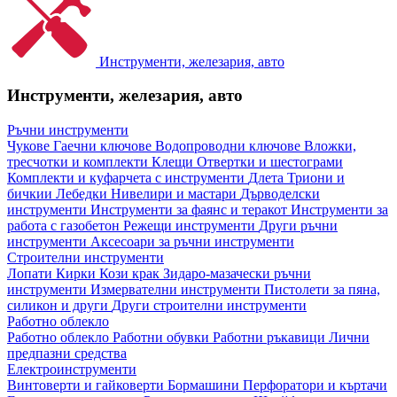
Инструменти, железария, авто
Инструменти, железария, авто
Ръчни инструменти
Чукове
Гаечни ключове
Водопроводни ключове
Вложки,
тресчотки и комплекти
Клещи
Отвертки и шестограми
Комплекти и куфарчета с инструменти
Длета
Триони и
бичкии
Лебедки
Нивелири и мастари
Дърводелски
инструменти
Инструменти за фаянс и теракот
Инструменти за
работа с газобетон
Режещи инструменти
Други ръчни
инструменти
Аксесоари за ръчни инструменти
Строителни инструменти
Лопати
Кирки
Кози крак
Зидаро-мазачески ръчни
инструменти
Измервателни инструменти
Пистолети за пяна,
силикон и други
Други строителни инструменти
Работно облекло
Работно облекло
Работни обувки
Работни ръкавици
Лични
предпазни средства
Електроинструменти
Винтоверти и гайковерти
Бормашини
Перфоратори и къртачи