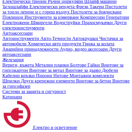
Електрически триони
Ръчни циркуляри
Шлайф машини
Ъглошлайфи
Електрически рендета
Фрези
Такери
Пистолети
за топло лепене и с горещ въздух
Пистолети за боядисване
Поялници
Инструменти за измерване
Компресори
Генератори
Електрожени
Шмиргели
Водоструйки
Прахосмукачки
Други
електроинструменти
Автоаксесоари
Автоинструменти
Авто-Течности
Автокрушки
Чистачки за
автомобили
Химически авто продукти
Грижа за колата
Аварийни принадлежности
Аудио, видео аксесоари
Други
автоаксесоари
Железария
Вериги, въжета
Метални планки
Болтове
Гайки
Винтове за
гипсокартон
Винтове за метал
Винтове за дърво
Дюбели
Кабелни връзки
Пирони
Нитове
Монтажни комплекти
Шпилки
Други крепежни елементи
Винтове за бетон
Винтове
за гипсофазер
Системи за защита и сигурност
Катинари
Електро и осветление