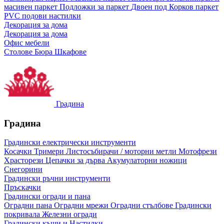
масивен паркет
Подложки за паркет
Двоен под
Корков паркет
PVC подови настилки
Декорация за дома
Декорация за дома
Офис мебели
Столове
Бюра
Шкафове
Градина
Градина
Градински електрически инструменти
Косачки
Тримери
Листосъбирачи / моторни метли
Мотофрези
Храсторези
Цепачки за дърва
Акумулаторни ножици
Снегорини
Градински ръчни инструменти
Пръскачки
Градински огради и пана
Оградни пана
Оградни мрежи
Оградни стълбове
Градински
покривала
Железни огради
Градински къщи и Настилки