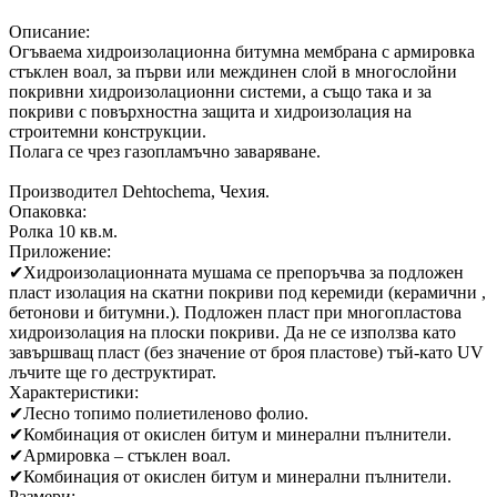
Описание:
Огъваема хидроизолационна битумна мембрана с армировка
стъклен воал, за първи или междинен слой в многослойни
покривни хидроизолационни системи, а също така и за
покриви с повърхностна защита и хидроизолация на
строитемни конструкции.
Полага се чрез газопламъчно заваряване.
Производител Dehtochema, Чехия.
Опаковка:
Ролка 10 кв.м.
Приложение:
✔
Хидроизолационната мушама се препоръчва за подложен
пласт изолация на скатни покриви под керемиди (керамични ,
бетонови и битумни.). Подложен пласт при многопластова
хидроизолация на плоски покриви. Да не се използва като
завършващ пласт (без значение от броя пластове) тъй-като UV
лъчите ще го деструктират.
Характеристики:
✔
Лесно топимо полиетиленово фолио.
✔
Комбинация от окислен битум и минерални пълнители.
✔
Армировка – стъклен воал.
✔
Комбинация от окислен битум и минерални пълнители.
Размери: