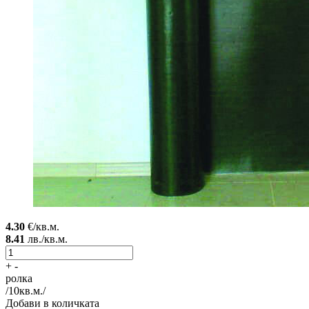
4.30
€/кв.м.
8.41
лв./кв.м.
+
-
ролка
/
10
кв.м./
Добави в количката