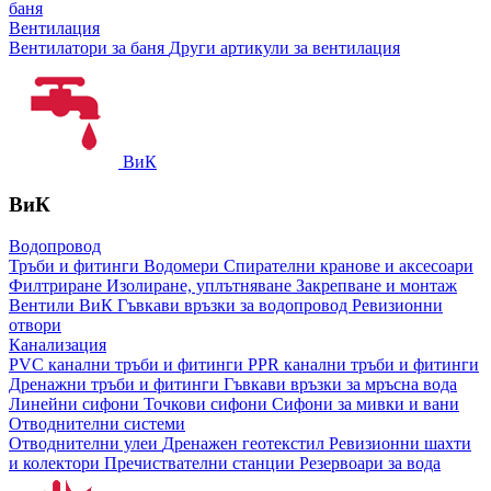
баня
Вентилация
Вентилатори за баня
Други артикули за вентилация
ВиК
ВиК
Водопровод
Тръби и фитинги
Водомери
Спирателни кранове и аксесоари
Филтриране
Изолиране, уплътняване
Закрепване и монтаж
Вентили ВиК
Гъвкави връзки за водопровод
Ревизионни
отвори
Канализация
PVC канални тръби и фитинги
PPR канални тръби и фитинги
Дренажни тръби и фитинги
Гъвкави връзки за мръсна вода
Линейни сифони
Точкови сифони
Сифони за мивки и вани
Отводнителни системи
Отводнителни улеи
Дренажен геотекстил
Ревизионни шахти
и колектори
Пречиствателни станции
Резервоари за вода