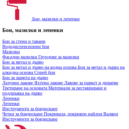
Бои, мазилки и лепенки
Бои, мазилки и лепенки
Бои за стени и тавани
Вододисперсионни бои
Мазилки
Фасадни мазилки
Грундове за мазилки
Бои за метал и дърво
Бои за метал и дърво на водна основа
Бои за метал и дърво на
алкидна основа
Спрей бои
Бои за защита на дърво
Лазурни лакове
Яхтени лакове
Лакове за паркет и дюшеме
Третиране на основата
Материали за реставриране и
поддръжка на дърво
Лепенки
Лепенки
Инструменти за боядисване
Четки за боядисване
Покривала, покривен найлон
Валяци
Инструменти за боядисване