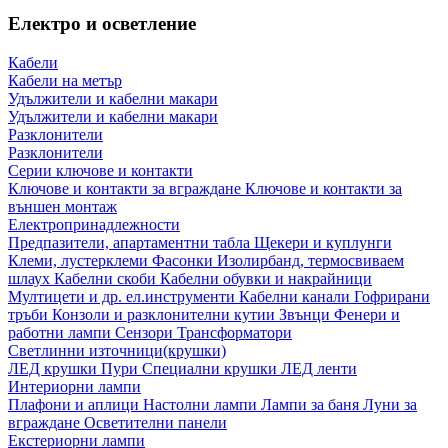
Електро и осветление
Кабели
Кабели на метър
Удължители и кабелни макари
Удължители и кабелни макари
Разклонители
Разклонители
Серии ключове и контакти
Ключове и контакти за вграждане
Ключове и контакти за
външен монтаж
Електропринадлежности
Предпазители, апартаментни табла
Щекери и куплунги
Клеми, лустерклеми
Фасонки
Изолирбанд, термосвиваем
шлаух
Кабелни скоби
Кабелни обувки и накрайници
Мултицети и др. ел.инструменти
Кабелни канали
Гофрирани
тръби
Конзоли и разклонителни кутии
Звънци
Фенери и
работни лампи
Сензори
Трансформатори
Светлинни източници(крушки)
ЛЕД крушки
Пури
Специални крушки
ЛЕД ленти
Интериорни лампи
Плафони и аплици
Настолни лампи
Лампи за баня
Луни за
вграждане
Осветителни панели
Екстериорни лампи