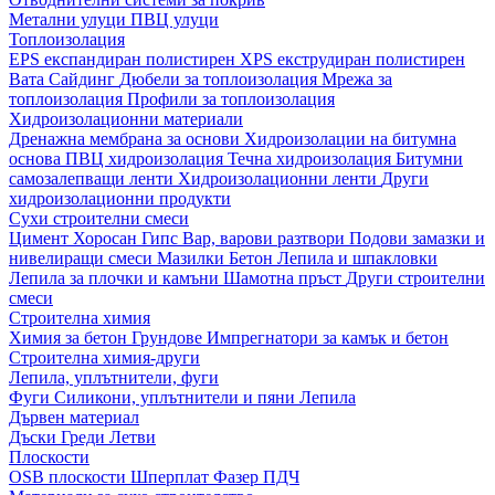
Метални улуци
ПВЦ улуци
Топлоизолация
EPS експандиран полистирен
XPS екструдиран полистирен
Вата
Сайдинг
Дюбели за топлоизолация
Мрежа за
топлоизолация
Профили за топлоизолация
Хидроизолационни материали
Дренажна мембрана за основи
Хидроизолации на битумна
основа
ПВЦ хидроизолация
Течна хидроизолация
Битумни
самозалепващи ленти
Хидроизолационни ленти
Други
хидроизолационни продукти
Сухи строителни смеси
Цимент
Хоросан
Гипс
Вар, варови разтвори
Подови замазки и
нивелиращи смеси
Мазилки
Бетон
Лепила и шпакловки
Лепила за плочки и камъни
Шамотна пръст
Други строителни
смеси
Строителна химия
Химия за бетон
Грундове
Импрегнатори за камък и бетон
Строителна химия-други
Лепила, уплътнители, фуги
Фуги
Силикони, уплътнители и пяни
Лепила
Дървен материал
Дъски
Греди
Летви
Плоскости
OSB плоскости
Шперплат
Фазер
ПДЧ