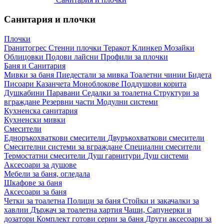
Санитария и плочки
Плочки
Гранитогрес
Стенни плочки
Теракот
Клинкер
Мозайки
Облицовки
Подови лайсни
Профили за плочки
Баня и Санитария
Мивки за баня
Пиедестали за мивка
Тоалетни чинии
Бидета
Писоари
Казанчета
Моноблокове
Поддушови корита
Душкабини
Паравани
Седалки за тоалетна
Структури за
вграждане
Резервни части
Модулни системи
Кухненска санитария
Кухненски мивки
Смесители
Едноръкохваткови смесители
Двуръкохваткови смесители
Смесителни системи за вграждане
Специални смесители
Термостатни смесители
Душ гарнитури
Душ системи
Аксесоари за душове
Мебели за баня, огледала
Шкафове за баня
Аксесоари за баня
Четки за тоалетна
Полици за баня
Стойки и закачалки за
хавлии
Държач за тоалетна хартия
Чаши, Сапунерки и
дозатори
Комплект готови серии за баня
Други аксесоари за