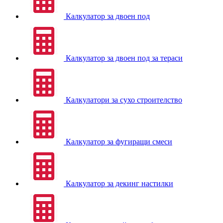
Калкулатор за двоен под
Калкулатор за двоен под за тераси
Калкулатори за сухо строителство
Калкулатор за фугиращи смеси
Калкулатор за декинг настилки