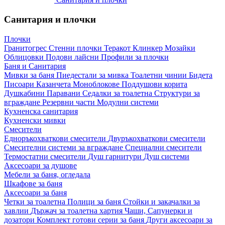
Санитария и плочки
Плочки
Гранитогрес
Стенни плочки
Теракот
Клинкер
Мозайки
Облицовки
Подови лайсни
Профили за плочки
Баня и Санитария
Мивки за баня
Пиедестали за мивка
Тоалетни чинии
Бидета
Писоари
Казанчета
Моноблокове
Поддушови корита
Душкабини
Паравани
Седалки за тоалетна
Структури за
вграждане
Резервни части
Модулни системи
Кухненска санитария
Кухненски мивки
Смесители
Едноръкохваткови смесители
Двуръкохваткови смесители
Смесителни системи за вграждане
Специални смесители
Термостатни смесители
Душ гарнитури
Душ системи
Аксесоари за душове
Мебели за баня, огледала
Шкафове за баня
Аксесоари за баня
Четки за тоалетна
Полици за баня
Стойки и закачалки за
хавлии
Държач за тоалетна хартия
Чаши, Сапунерки и
дозатори
Комплект готови серии за баня
Други аксесоари за