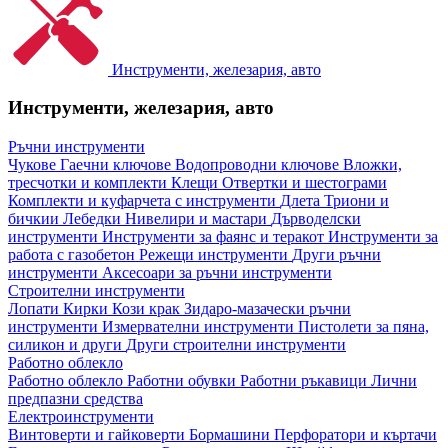
Инструменти, железария, авто
Инструменти, железария, авто
Ръчни инструменти
Чукове
Гаечни ключове
Водопроводни ключове
Вложки,
тресчотки и комплекти
Клещи
Отвертки и шестограми
Комплекти и куфарчета с инструменти
Длета
Триони и
бичкии
Лебедки
Нивелири и мастари
Дърводелски
инструменти
Инструменти за фаянс и теракот
Инструменти за
работа с газобетон
Режещи инструменти
Други ръчни
инструменти
Аксесоари за ръчни инструменти
Строителни инструменти
Лопати
Кирки
Кози крак
Зидаро-мазачески ръчни
инструменти
Измервателни инструменти
Пистолети за пяна,
силикон и други
Други строителни инструменти
Работно облекло
Работно облекло
Работни обувки
Работни ръкавици
Лични
предпазни средства
Електроинструменти
Винтоверти и гайковерти
Бормашини
Перфоратори и къртачи