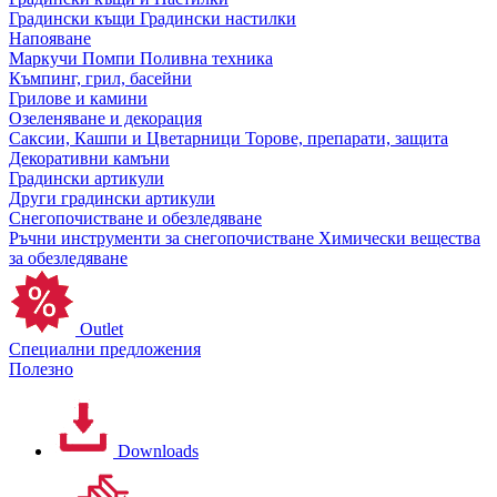
Градински къщи
Градински настилки
Напояване
Маркучи
Помпи
Поливна техника
Къмпинг, грил, басейни
Грилове и камини
Озеленяване и декорация
Саксии, Кашпи и Цветарници
Торове, препарати, защита
Декоративни камъни
Градински артикули
Други градински артикули
Снегопочистване и обезледяване
Ръчни инструменти за снегопочистване
Химически вещества
за обезледяване
Outlet
Специални предложения
Полезно
Downloads