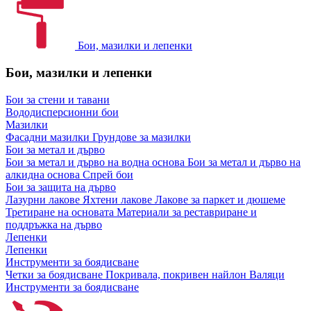
Бои, мазилки и лепенки
Бои, мазилки и лепенки
Бои за стени и тавани
Вододисперсионни бои
Мазилки
Фасадни мазилки
Грундове за мазилки
Бои за метал и дърво
Бои за метал и дърво на водна основа
Бои за метал и дърво на
алкидна основа
Спрей бои
Бои за защита на дърво
Лазурни лакове
Яхтени лакове
Лакове за паркет и дюшеме
Третиране на основата
Материали за реставриране и
поддръжка на дърво
Лепенки
Лепенки
Инструменти за боядисване
Четки за боядисване
Покривала, покривен найлон
Валяци
Инструменти за боядисване