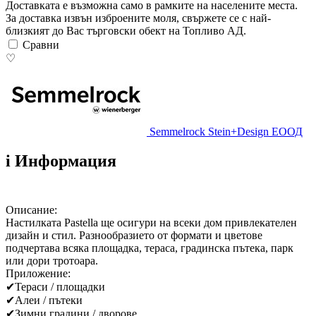
Доставката е възможна само в рамките на населените места.
За доставка извън изброените моля, свържете се с най-
близкият до Вас търговски обект на Топливо АД.
Сравни
♡
Semmelrock Stein+Design ЕООД
i
Информация
Описание:
Настилката Pastella ще осигури на всеки дом привлекателен
дизайн и стил. Разнообразието от формати и цветове
подчертава всяка площадка, тераса, градинска пътека, парк
или дори тротоара.
Приложение:
✔
Тераси / площадки
✔
Алеи / пътеки
✔
Зимни градини / дворове