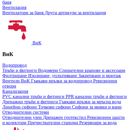
баня
Вентилация
Вентилатори за баня
Други артикули за вентилация
ВиК
ВиК
Водопровод
Тръби и фитинги
Водомери
Спирателни кранове и аксесоари
Филтриране
Изолиране, уплътняване
Закрепване и монтаж
Вентили ВиК
Гъвкави връзки за водопровод
Ревизионни
отвори
Канализация
PVC канални тръби и фитинги
PPR канални тръби и фитинги
Дренажни тръби и фитинги
Гъвкави връзки за мръсна вода
Линейни сифони
Точкови сифони
Сифони за мивки и вани
Отводнителни системи
Отводнителни улеи
Дренажен геотекстил
Ревизионни шахти
и колектори
Пречиствателни станции
Резервоари за вода