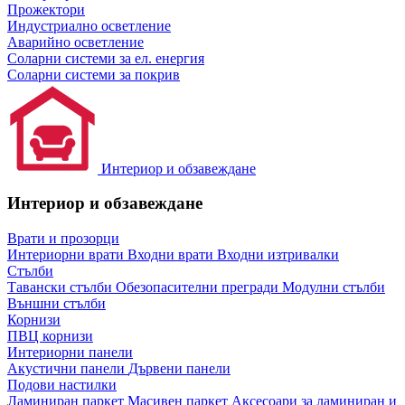
Прожектори
Индустриално осветление
Аварийно осветление
Соларни системи за ел. енергия
Соларни системи за покрив
Интериор и обзавеждане
Интериор и обзавеждане
Врати и прозорци
Интериорни врати
Входни врати
Входни изтривалки
Стълби
Тавански стълби
Обезопасителни прегради
Модулни стълби
Външни стълби
Корнизи
ПВЦ корнизи
Интериорни панели
Акустични панели
Дървени панели
Подови настилки
Ламиниран паркет
Масивен паркет
Аксесоари за ламиниран и