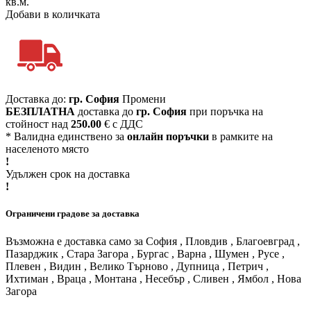
кв.м.
Добави в количката
Доставка до:
гр. София
Промени
БЕЗПЛАТНА
доставка до
гр. София
при поръчка на
стойност над
250.00
€ с ДДС
* Валидна единствено за
онлайн поръчки
в рамките на
населеното място
!
Удължен срок на доставка
!
Ограничени градове за доставка
Възможна е доставка само за София , Пловдив , Благоевград ,
Пазарджик , Стара Загора , Бургас , Варна , Шумен , Русе ,
Плевен , Видин , Велико Търново , Дупница , Петрич ,
Ихтиман , Враца , Монтана , Несебър , Сливен , Ямбол , Нова
Загора