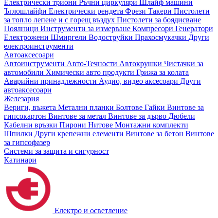
Електрически триони
Ръчни циркуляри
Шлайф машини
Ъглошлайфи
Електрически рендета
Фрези
Такери
Пистолети
за топло лепене и с горещ въздух
Пистолети за боядисване
Поялници
Инструменти за измерване
Компресори
Генератори
Електрожени
Шмиргели
Водоструйки
Прахосмукачки
Други
електроинструменти
Автоаксесоари
Автоинструменти
Авто-Течности
Автокрушки
Чистачки за
автомобили
Химически авто продукти
Грижа за колата
Аварийни принадлежности
Аудио, видео аксесоари
Други
автоаксесоари
Железария
Вериги, въжета
Метални планки
Болтове
Гайки
Винтове за
гипсокартон
Винтове за метал
Винтове за дърво
Дюбели
Кабелни връзки
Пирони
Нитове
Монтажни комплекти
Шпилки
Други крепежни елементи
Винтове за бетон
Винтове
за гипсофазер
Системи за защита и сигурност
Катинари
Електро и осветление