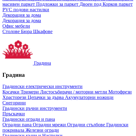
масивен паркет
Подложки за паркет
Двоен под
Корков паркет
PVC подови настилки
Декорация за дома
Декорация за дома
Офис мебели
Столове
Бюра
Шкафове
Градина
Градина
Градински електрически инструменти
Косачки
Тримери
Листосъбирачи / моторни метли
Мотофрези
Храсторези
Цепачки за дърва
Акумулаторни ножици
Снегорини
Градински ръчни инструменти
Пръскачки
Градински огради и пана
Оградни пана
Оградни мрежи
Оградни стълбове
Градински
покривала
Железни огради
Градински къщи и Настилки