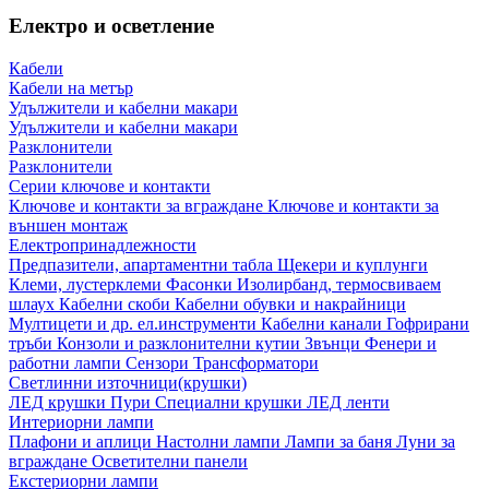
Електро и осветление
Кабели
Кабели на метър
Удължители и кабелни макари
Удължители и кабелни макари
Разклонители
Разклонители
Серии ключове и контакти
Ключове и контакти за вграждане
Ключове и контакти за
външен монтаж
Електропринадлежности
Предпазители, апартаментни табла
Щекери и куплунги
Клеми, лустерклеми
Фасонки
Изолирбанд, термосвиваем
шлаух
Кабелни скоби
Кабелни обувки и накрайници
Мултицети и др. ел.инструменти
Кабелни канали
Гофрирани
тръби
Конзоли и разклонителни кутии
Звънци
Фенери и
работни лампи
Сензори
Трансформатори
Светлинни източници(крушки)
ЛЕД крушки
Пури
Специални крушки
ЛЕД ленти
Интериорни лампи
Плафони и аплици
Настолни лампи
Лампи за баня
Луни за
вграждане
Осветителни панели
Екстериорни лампи