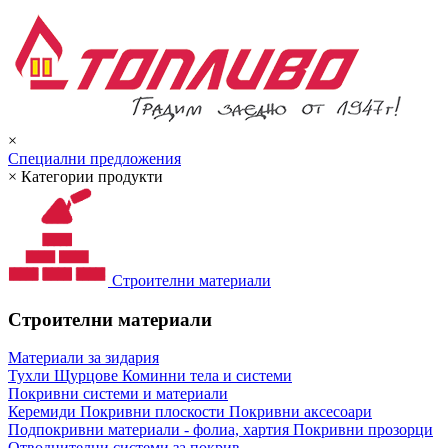
×
Специални предложения
×
Категории продукти
Строителни материали
Строителни материали
Материали за зидария
Тухли
Щурцове
Коминни тела и системи
Покривни системи и материали
Керемиди
Покривни плоскости
Покривни аксесоари
Подпокривни материали - фолиа, хартия
Покривни прозорци
Отводнителни системи за покрив