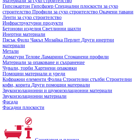
Материали за сухо строителство
Гипсокартон
Гипсфазер
Специални плоскости за сухо
строителство
Профили за сухо строителство
Окачени тавани
Ленти за сухо строителство
Инфраструктурни продукти
Бетонови изделия
Светлинни шахти
Инертни материали
Пясък
Филц
Чакъл
Мозайкa
Перлит
Други инертни
материали
Метали
Арматури
Телове
Ламарини
Стоманени профили
Материали за опаковане и съхранение
Чували, торби
Хартиени опаковки
Помощни материали и уреди
Кофражни елементи
Фолиа
Строителни стълби
Строителни
кофи, корита
Други помощни материали
Звукоизолационни и шумоизолационни материали
Звукоизолационни материали
Фасада
Фасадни плоскости
Санитария и плочки