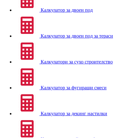
Калкулатор за двоен под
Калкулатор за двоен под за тераси
Калкулатори за сухо строителство
Калкулатор за фугиращи смеси
Калкулатор за декинг настилки