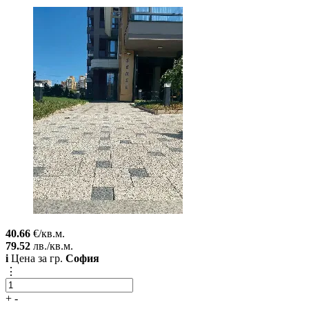
40.66
€/кв.м.
79.52
лв./кв.м.
i
Цена за гр.
София
⋮
+
-