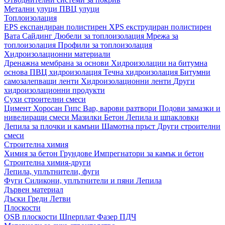
Метални улуци
ПВЦ улуци
Топлоизолация
EPS експандиран полистирен
XPS екструдиран полистирен
Вата
Сайдинг
Дюбели за топлоизолация
Мрежа за
топлоизолация
Профили за топлоизолация
Хидроизолационни материали
Дренажна мембрана за основи
Хидроизолации на битумна
основа
ПВЦ хидроизолация
Течна хидроизолация
Битумни
самозалепващи ленти
Хидроизолационни ленти
Други
хидроизолационни продукти
Сухи строителни смеси
Цимент
Хоросан
Гипс
Вар, варови разтвори
Подови замазки и
нивелиращи смеси
Мазилки
Бетон
Лепила и шпакловки
Лепила за плочки и камъни
Шамотна пръст
Други строителни
смеси
Строителна химия
Химия за бетон
Грундове
Импрегнатори за камък и бетон
Строителна химия-други
Лепила, уплътнители, фуги
Фуги
Силикони, уплътнители и пяни
Лепила
Дървен материал
Дъски
Греди
Летви
Плоскости
OSB плоскости
Шперплат
Фазер
ПДЧ