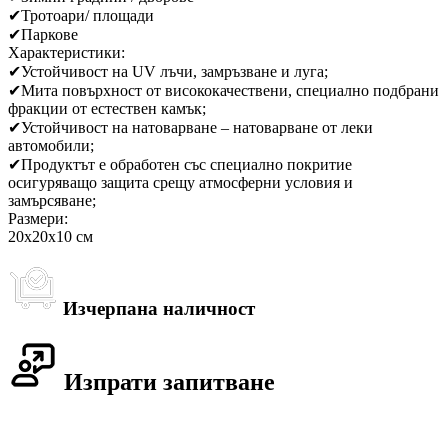
✔
Тротоари/ площади
✔
Паркове
Характеристики:
✔
Устойчивост на UV лъчи, замръзване и луга;
✔
Мита повърхност от висококачествени, специално подбрани
фракции от естествен камък;
✔
Устойчивост на натоварване – натоварване от леки
автомобили;
✔
Продуктът е обработен със специално покритие
осигуряващо защита срещу атмосферни условия и
замърсяванe;
Размери:
20х20х10 см
Изчерпана наличност
Изпрати запитване