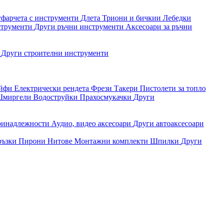
уфарчета с инструменти
Длета
Триони и бичкии
Лебедки
струменти
Други ръчни инструменти
Аксесоари за ръчни
и
Други строителни инструменти
айфи
Електрически рендета
Фрези
Такери
Пистолети за топло
миргели
Водоструйки
Прахосмукачки
Други
ринадлежности
Аудио, видео аксесоари
Други автоаксесоари
ръзки
Пирони
Нитове
Монтажни комплекти
Шпилки
Други