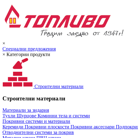
×
Специални предложения
×
Категории продукти
Строителни материали
Строителни материали
Материали за зидария
Тухли
Щурцове
Коминни тела и системи
Покривни системи и материали
Керемиди
Покривни плоскости
Покривни аксесоари
Подпокрив
Отводнителни системи за покрив
Метални улуци
ПВЦ улуци