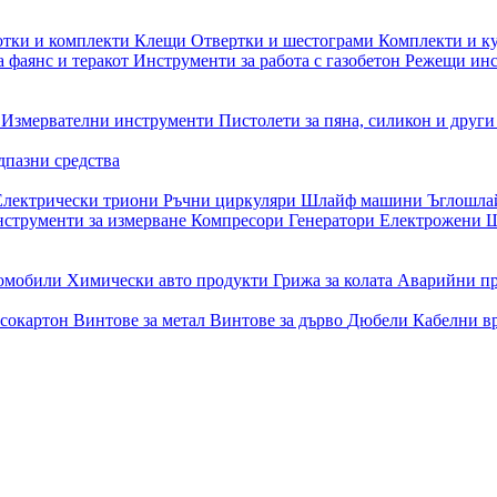
отки и комплекти
Клещи
Отвертки и шестограми
Комплекти и к
 фаянс и теракот
Инструменти за работа с газобетон
Режещи ин
и
Измервателни инструменти
Пистолети за пяна, силикон и друг
дпазни средства
Електрически триони
Ръчни циркуляри
Шлайф машини
Ъглошл
струменти за измерване
Компресори
Генератори
Електрожени
Ш
томобили
Химически авто продукти
Грижа за колата
Аварийни п
псокартон
Винтове за метал
Винтове за дърво
Дюбели
Кабелни в