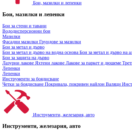
Бои, мазилки и лепенки
Бои, мазилки и лепенки
Бои за стени и тавани
Вододисперсионни бои
Мазилки
Фасадни мазилки
Грундове за мазилки
Бои за метал и дърво
Бои за метал и дърво на водна основа
Бои за метал и дърво на 
Бои за защита на дърво
Лазурни лакове
Яхтени лакове
Лакове за паркет и дюшеме
Трет
Лепенки
Лепенки
Инструменти за боядисване
Четки за боядисване
Покривала, покривен найлон
Валяци
Инст
Инструменти, железария, авто
Инструменти, железария, авто