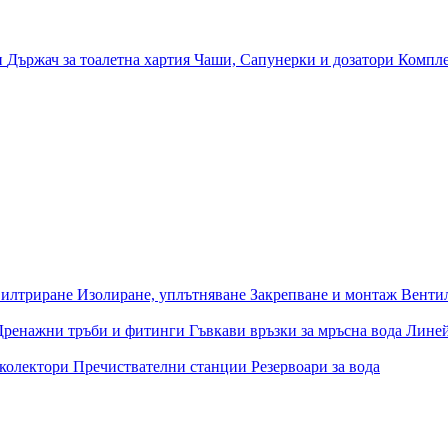
и
Държач за тоалетна хартия
Чаши, Сапунерки и дозатори
Компле
илтриране
Изолиране, уплътняване
Закрепване и монтаж
Венти
Дренажни тръби и фитинги
Гъвкави връзки за мръсна вода
Лине
 колектори
Пречиствателни станции
Резервоари за вода