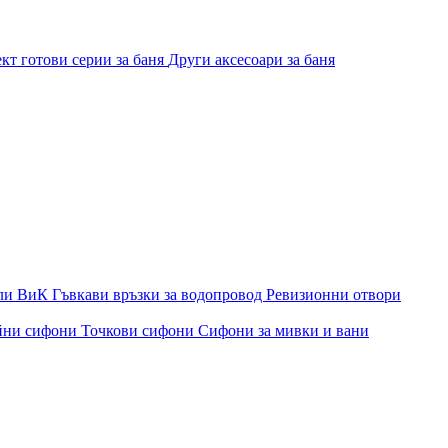
кт готови серии за баня
Други аксесоари за баня
ли ВиК
Гъвкави връзки за водопровод
Ревизионни отвори
йни сифони
Точкови сифони
Сифони за мивки и вани