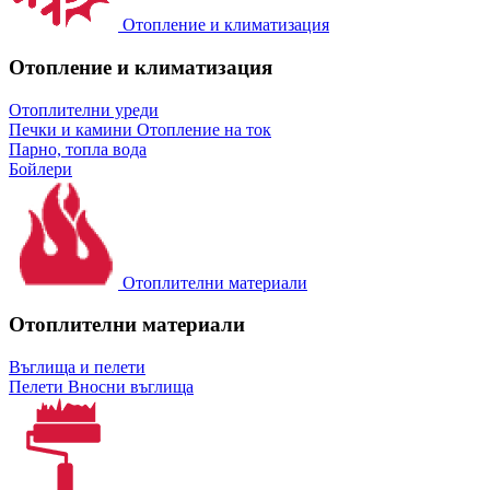
Отопление и климатизация
Отопление и климатизация
Отоплителни уреди
Печки и камини
Отопление на ток
Парно, топла вода
Бойлери
Отоплителни материали
Отоплителни материали
Въглища и пелети
Пелети
Вносни въглища