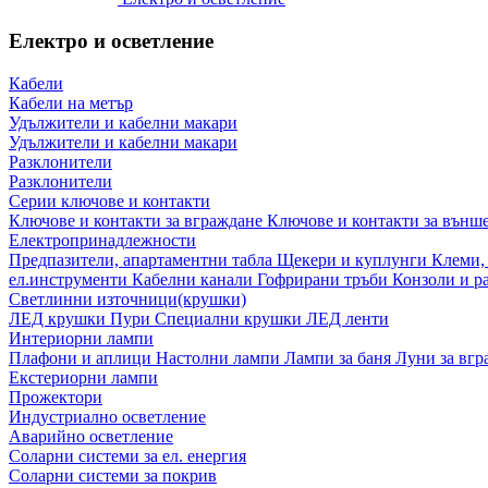
Електро и осветление
Кабели
Кабели на метър
Удължители и кабелни макари
Удължители и кабелни макари
Разклонители
Разклонители
Серии ключове и контакти
Ключове и контакти за вграждане
Ключове и контакти за външ
Електропринадлежности
Предпазители, апартаментни табла
Щекери и куплунги
Клеми,
ел.инструменти
Кабелни канали
Гофрирани тръби
Конзоли и р
Светлинни източници(крушки)
ЛЕД крушки
Пури
Специални крушки
ЛЕД ленти
Интериорни лампи
Плафони и аплици
Настолни лампи
Лампи за баня
Луни за вг
Екстериорни лампи
Прожектори
Индустриално осветление
Аварийно осветление
Соларни системи за ел. енергия
Соларни системи за покрив