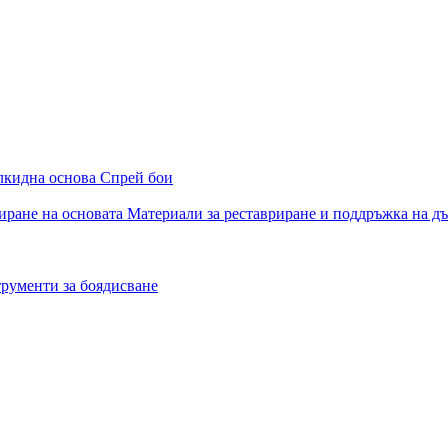
алкидна основа
Спрей бои
иране на основата
Материали за реставриране и поддръжка на д
рументи за боядисване