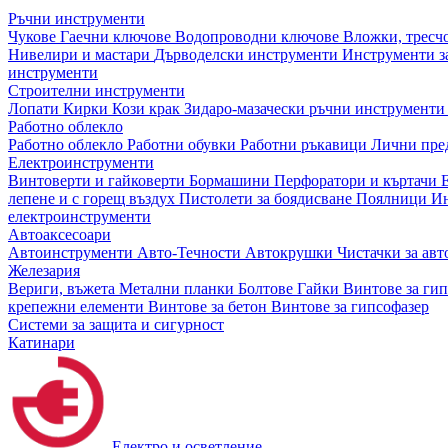
Ръчни инструменти
Чукове
Гаечни ключове
Водопроводни ключове
Вложки, тресч
Нивелири и мастари
Дърводелски инструменти
Инструменти за
инструменти
Строителни инструменти
Лопати
Кирки
Кози крак
Зидаро-мазачески ръчни инструмент
Работно облекло
Работно облекло
Работни обувки
Работни ръкавици
Лични пре
Електроинструменти
Винтоверти и гайковерти
Бормашини
Перфоратори и къртачи
лепене и с горещ въздух
Пистолети за боядисване
Поялници
Ин
електроинструменти
Автоаксесоари
Автоинструменти
Авто-Течности
Автокрушки
Чистачки за ав
Железария
Вериги, въжета
Метални планки
Болтове
Гайки
Винтове за ги
крепежни елементи
Винтове за бетон
Винтове за гипсофазер
Системи за защита и сигурност
Катинари
Електро и осветление