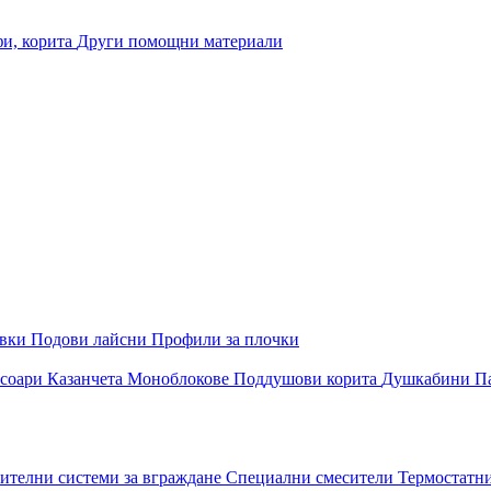
и, корита
Други помощни материали
овки
Подови лайсни
Профили за плочки
соари
Казанчета
Моноблокове
Поддушови корита
Душкабини
П
ителни системи за вграждане
Специални смесители
Термостатн