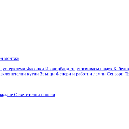
ен монтаж
 лустерклеми
Фасонки
Изолирбанд, термосвиваем шлаух
Кабелн
азклонителни кутии
Звънци
Фенери и работни лампи
Сензори
Т
раждане
Осветителни панели