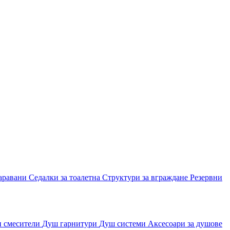
аравани
Седалки за тоалетна
Структури за вграждане
Резервни
и смесители
Душ гарнитури
Душ системи
Аксесоари за душове