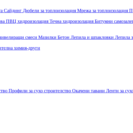
та
Сайдинг
Дюбели за топлоизолация
Мрежа за топлоизолация
П
ова
ПВЦ хидроизолация
Течна хидроизолация
Битумни самозал
 нивелиращи смеси
Мазилки
Бетон
Лепила и шпакловки
Лепила 
ителна химия-други
ство
Профили за сухо строителство
Окачени тавани
Ленти за сух