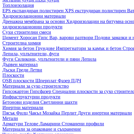
Топлоизолация
EPS експандиран полистирен
XPS екструдиран полистирен
Ва
Хидроизолационни материали
Дренажна мембрана за основи
Хидроизолации на битумна осн
хидроизолационни продукти
Сухи строителни смеси
Цимент
Хоросан
Гипс
Вар, варови разтвори
Подови замазки и
Строителна химия
Химия за бетон
Грундове
Импрегнатори за камък и бетон
Стро
Лепила, уплътнители, фуги
Фуги
Силикони, уплътнители и пяни
Лепила
Дървен материал
Дъски
Греди
Летви
Плоскости
OSB плоскости
Шперплат
Фазер
ПДЧ
Материали за сухо строителство
Гипсокартон
Гипсфазер
Специални плоскости за сухо строител
Инфраструктурни продукти
Бетонови изделия
Светлинни шахти
Инертни материали
Пясък
Филц
Чакъл
Мозайкa
Перлит
Други инертни материали
Метали
Арматури
Телове
Ламарини
Стоманени профили
Материали за опаковане и съхранение