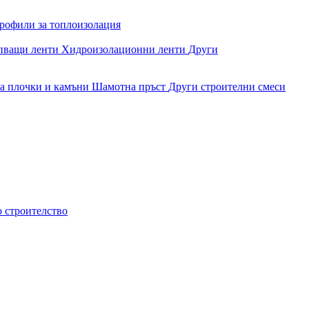
рофили за топлоизолация
епващи ленти
Хидроизолационни ленти
Други
за плочки и камъни
Шамотна пръст
Други строителни смеси
о строителство