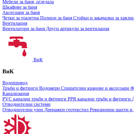
Мебели за баня, огледала
Шкафове за баня
Аксесоари за баня
Четки за тоалетна
Полици за баня
Стойки и закачалки за хавли
Вентилация
Вентилатори за баня
Други артикули за вентилация
ВиК
ВиК
Водопровод
Тръби и фитинги
Водомери
Спирателни кранове и аксесоари
Ф
Канализация
PVC канални тръби и фитинги
PPR канални тръби и фитинги
Отводнителни системи
Отводнителни улеи
Дренажен геотекстил
Ревизионни шахти и