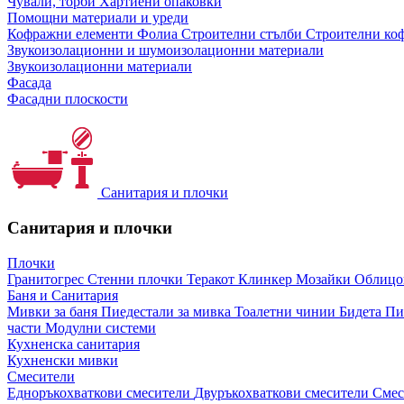
Чували, торби
Хартиени опаковки
Помощни материали и уреди
Кофражни елементи
Фолиа
Строителни стълби
Строителни коф
Звукоизолационни и шумоизолационни материали
Звукоизолационни материали
Фасада
Фасадни плоскости
Санитария и плочки
Санитария и плочки
Плочки
Гранитогрес
Стенни плочки
Теракот
Клинкер
Мозайки
Облиц
Баня и Санитария
Мивки за баня
Пиедестали за мивка
Тоалетни чинии
Бидета
Пи
части
Модулни системи
Кухненска санитария
Кухненски мивки
Смесители
Едноръкохваткови смесители
Двуръкохваткови смесители
Смес