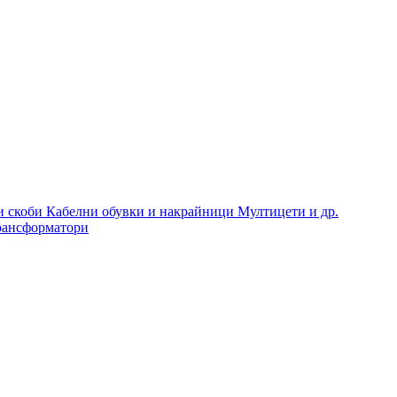
и скоби
Кабелни обувки и накрайници
Мултицети и др.
рансформатори