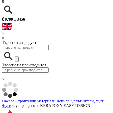
0
🕻
0700 1 3456
×
×
Търсене на продукт
Търсене на производител
×
Начало
Строителни материали
Лепила, уплътнители, фуги
Фуги
Фугираща смес KERAPOXY EASY DESIGN