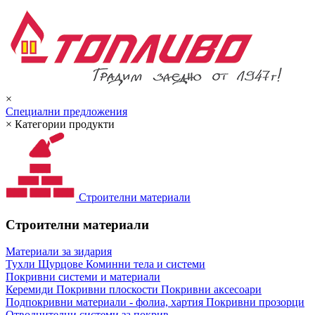
×
Специални предложения
×
Категории продукти
Строителни материали
Строителни материали
Материали за зидария
Тухли
Щурцове
Коминни тела и системи
Покривни системи и материали
Керемиди
Покривни плоскости
Покривни аксесоари
Подпокривни материали - фолиа, хартия
Покривни прозорци
Отводнителни системи за покрив