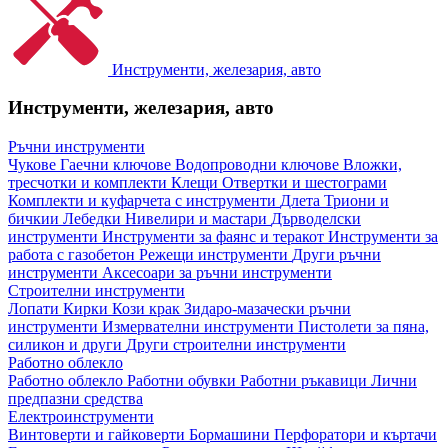
Инструменти, железария, авто
Инструменти, железария, авто
Ръчни инструменти
Чукове
Гаечни ключове
Водопроводни ключове
Вложки,
тресчотки и комплекти
Клещи
Отвертки и шестограми
Комплекти и куфарчета с инструменти
Длета
Триони и
бичкии
Лебедки
Нивелири и мастари
Дърводелски
инструменти
Инструменти за фаянс и теракот
Инструменти за
работа с газобетон
Режещи инструменти
Други ръчни
инструменти
Аксесоари за ръчни инструменти
Строителни инструменти
Лопати
Кирки
Кози крак
Зидаро-мазачески ръчни
инструменти
Измервателни инструменти
Пистолети за пяна,
силикон и други
Други строителни инструменти
Работно облекло
Работно облекло
Работни обувки
Работни ръкавици
Лични
предпазни средства
Електроинструменти
Винтоверти и гайковерти
Бормашини
Перфоратори и къртачи