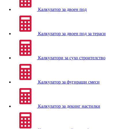
Калкулатор за двоен под
Калкулатор за двоен под за тераси
Калкулатори за сухо строителство
Калкулатор за фугиращи смеси
Калкулатор за декинг настилки