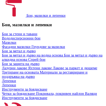
Бои, мазилки и лепенки
Бои, мазилки и лепенки
Бои за стени и тавани
Вододисперсионни бои
Мазилки
Фасадни мазилки
Грундове за мазилки
Бои за метал и дърво
Бои за метал и дърво на водна основа
Бои за метал и дърво на
алкидна основа
Спрей бои
Бои за защита на дърво
Лазурни лакове
Яхтени лакове
Лакове за паркет и дюшеме
Третиране на основата
Материали за реставриране и
поддръжка на дърво
Лепенки
Лепенки
Инструменти за боядисване
Четки за боядисване
Покривала, покривен найлон
Валяци
Инструменти за боядисване