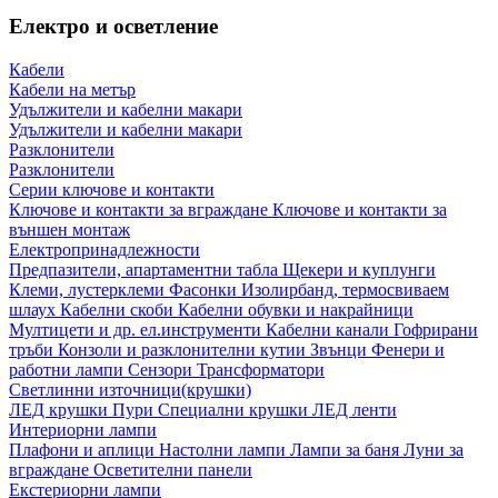
Електро и осветление
Кабели
Кабели на метър
Удължители и кабелни макари
Удължители и кабелни макари
Разклонители
Разклонители
Серии ключове и контакти
Ключове и контакти за вграждане
Ключове и контакти за
външен монтаж
Електропринадлежности
Предпазители, апартаментни табла
Щекери и куплунги
Клеми, лустерклеми
Фасонки
Изолирбанд, термосвиваем
шлаух
Кабелни скоби
Кабелни обувки и накрайници
Мултицети и др. ел.инструменти
Кабелни канали
Гофрирани
тръби
Конзоли и разклонителни кутии
Звънци
Фенери и
работни лампи
Сензори
Трансформатори
Светлинни източници(крушки)
ЛЕД крушки
Пури
Специални крушки
ЛЕД ленти
Интериорни лампи
Плафони и аплици
Настолни лампи
Лампи за баня
Луни за
вграждане
Осветителни панели
Екстериорни лампи