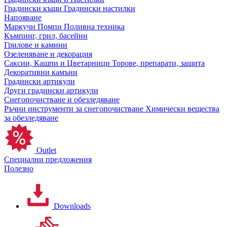
Градински къщи
Градински настилки
Напояване
Маркучи
Помпи
Поливна техника
Къмпинг, грил, басейни
Грилове и камини
Озеленяване и декорация
Саксии, Кашпи и Цветарници
Торове, препарати, защита
Декоративни камъни
Градински артикули
Други градински артикули
Снегопочистване и обезледяване
Ръчни инструменти за снегопочистване
Химически вещества
за обезледяване
Outlet
Специални предложения
Полезно
Downloads