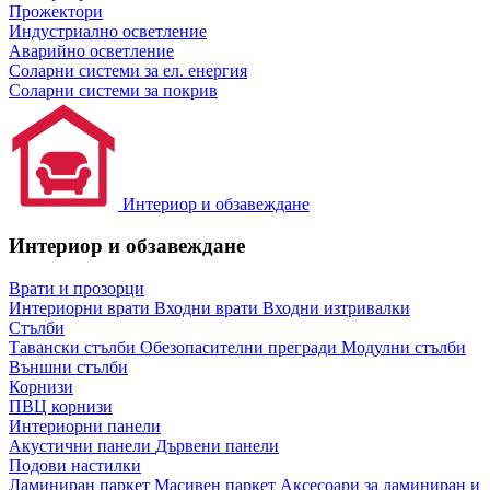
Прожектори
Индустриално осветление
Аварийно осветление
Соларни системи за ел. енергия
Соларни системи за покрив
Интериор и обзавеждане
Интериор и обзавеждане
Врати и прозорци
Интериорни врати
Входни врати
Входни изтривалки
Стълби
Тавански стълби
Обезопасителни прегради
Модулни стълби
Външни стълби
Корнизи
ПВЦ корнизи
Интериорни панели
Акустични панели
Дървени панели
Подови настилки
Ламиниран паркет
Масивен паркет
Аксесоари за ламиниран и