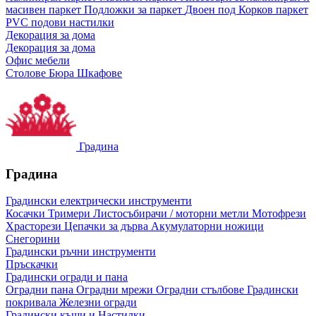
масивен паркет
Подложки за паркет
Двоен под
Корков паркет
PVC подови настилки
Декорация за дома
Декорация за дома
Офис мебели
Столове
Бюра
Шкафове
Градина
Градина
Градински електрически инструменти
Косачки
Тримери
Листосъбирачи / моторни метли
Мотофрези
Храсторези
Цепачки за дърва
Акумулаторни ножици
Снегорини
Градински ръчни инструменти
Пръскачки
Градински огради и пана
Оградни пана
Оградни мрежи
Оградни стълбове
Градински
покривала
Железни огради
Градински къщи и Настилки