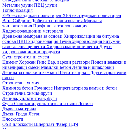
Метални улуци
ПВЦ улуци
Топлоизолация
EPS експандиран полистирен
XPS екструдиран полистирен
Вата
Сайдинг
Дюбели за топлоизолация
Мрежа за
топлоизолация
Профили за топлоизолация
Хидроизолационни материали
Дренажна мембрана за основи
Хидроизолации на битумна
основа
ПВЦ хидроизолация
Течна хидроизолация
Битумни
самозалепващи ленти
Хидроизолационни ленти
Други
хидроизолационни продукти
Сухи строителни смеси
Цимент
Хоросан
Гипс
Вар, варови разтвори
Подови замазки и
нивелиращи смеси
Мазилки
Бетон
Лепила и шпакловки
Лепила за плочки и камъни
Шамотна пръст
Други строителни
смеси
Строителна химия
Химия за бетон
Грундове
Импрегнатори за камък и бетон
Строителна химия-други
Лепила, уплътнители, фуги
Фуги
Силикони, уплътнители и пяни
Лепила
Дървен материал
Дъски
Греди
Летви
Плоскости
OSB плоскости
Шперплат
Фазер
ПДЧ