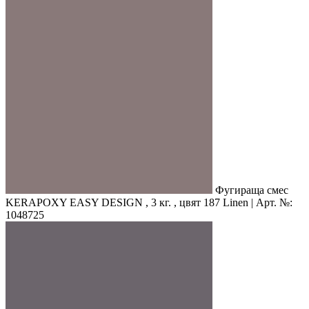
Фугираща смес
KERAPOXY EASY DESIGN , 3 кг. , цвят 187 Linen | Арт. №:
1048725