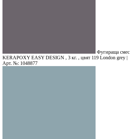
Фугираща смес
KERAPOXY EASY DESIGN , 3 кг. , цвят 119 London grey |
Арт. №: 1048877