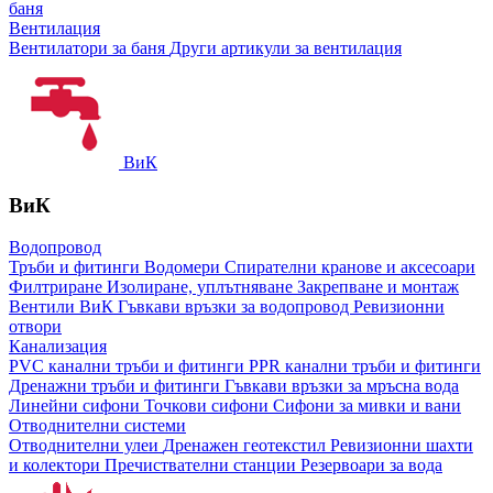
баня
Вентилация
Вентилатори за баня
Други артикули за вентилация
ВиК
ВиК
Водопровод
Тръби и фитинги
Водомери
Спирателни кранове и аксесоари
Филтриране
Изолиране, уплътняване
Закрепване и монтаж
Вентили ВиК
Гъвкави връзки за водопровод
Ревизионни
отвори
Канализация
PVC канални тръби и фитинги
PPR канални тръби и фитинги
Дренажни тръби и фитинги
Гъвкави връзки за мръсна вода
Линейни сифони
Точкови сифони
Сифони за мивки и вани
Отводнителни системи
Отводнителни улеи
Дренажен геотекстил
Ревизионни шахти
и колектори
Пречиствателни станции
Резервоари за вода