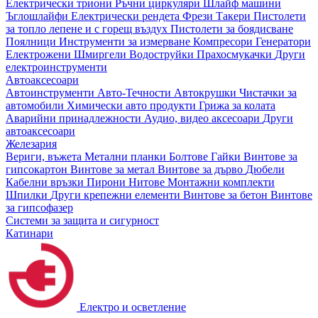
Електрически триони
Ръчни циркуляри
Шлайф машини
Ъглошлайфи
Електрически рендета
Фрези
Такери
Пистолети
за топло лепене и с горещ въздух
Пистолети за боядисване
Поялници
Инструменти за измерване
Компресори
Генератори
Електрожени
Шмиргели
Водоструйки
Прахосмукачки
Други
електроинструменти
Автоаксесоари
Автоинструменти
Авто-Течности
Автокрушки
Чистачки за
автомобили
Химически авто продукти
Грижа за колата
Аварийни принадлежности
Аудио, видео аксесоари
Други
автоаксесоари
Железария
Вериги, въжета
Метални планки
Болтове
Гайки
Винтове за
гипсокартон
Винтове за метал
Винтове за дърво
Дюбели
Кабелни връзки
Пирони
Нитове
Монтажни комплекти
Шпилки
Други крепежни елементи
Винтове за бетон
Винтове
за гипсофазер
Системи за защита и сигурност
Катинари
Електро и осветление