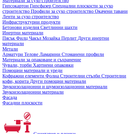
Материали за сухо строителство
Гипсокартон
Гипсфазер
Специални плоскости за сухо
строителство
Профили за сухо строителство
Окачени тавани
Ленти за сухо строителство
Инфраструктурни продукти
Бетонови изделия
Светлинни шахти
Инертни материали
Пясък
Филц
Чакъл
Мозайкa
Перлит
Други инертни
материали
Метали
Арматури
Телове
Ламарини
Стоманени профили
Материали за опаковане и съхранение
Чували, торби
Хартиени опаковки
Помощни материали и уреди
Кофражни елементи
Фолиа
Строителни стълби
Строителни
кофи, корита
Други помощни материали
Звукоизолационни и шумоизолационни материали
Звукоизолационни материали
Фасада
Фасадни плоскости
Санитария и плочки