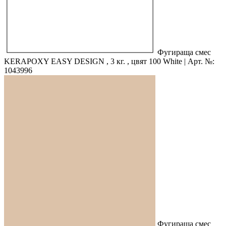
Фугираща смес
KERAPOXY EASY DESIGN , 3 кг. , цвят 100 White | Арт. №:
1043996
Фугираща смес