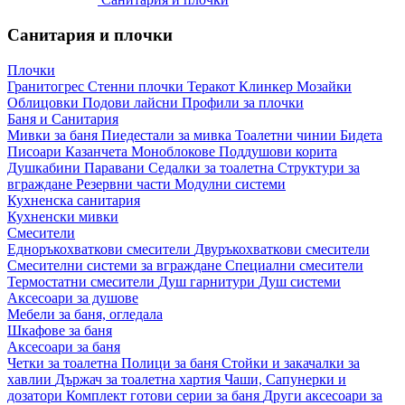
Санитария и плочки
Плочки
Гранитогрес
Стенни плочки
Теракот
Клинкер
Мозайки
Облицовки
Подови лайсни
Профили за плочки
Баня и Санитария
Мивки за баня
Пиедестали за мивка
Тоалетни чинии
Бидета
Писоари
Казанчета
Моноблокове
Поддушови корита
Душкабини
Паравани
Седалки за тоалетна
Структури за
вграждане
Резервни части
Модулни системи
Кухненска санитария
Кухненски мивки
Смесители
Едноръкохваткови смесители
Двуръкохваткови смесители
Смесителни системи за вграждане
Специални смесители
Термостатни смесители
Душ гарнитури
Душ системи
Аксесоари за душове
Мебели за баня, огледала
Шкафове за баня
Аксесоари за баня
Четки за тоалетна
Полици за баня
Стойки и закачалки за
хавлии
Държач за тоалетна хартия
Чаши, Сапунерки и
дозатори
Комплект готови серии за баня
Други аксесоари за