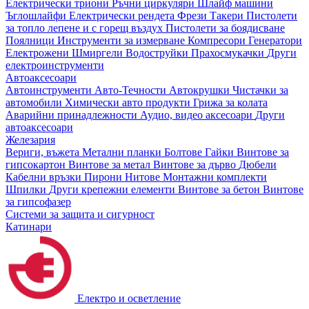
Електрически триони
Ръчни циркуляри
Шлайф машини
Ъглошлайфи
Електрически рендета
Фрези
Такери
Пистолети
за топло лепене и с горещ въздух
Пистолети за боядисване
Поялници
Инструменти за измерване
Компресори
Генератори
Електрожени
Шмиргели
Водоструйки
Прахосмукачки
Други
електроинструменти
Автоаксесоари
Автоинструменти
Авто-Течности
Автокрушки
Чистачки за
автомобили
Химически авто продукти
Грижа за колата
Аварийни принадлежности
Аудио, видео аксесоари
Други
автоаксесоари
Железария
Вериги, въжета
Метални планки
Болтове
Гайки
Винтове за
гипсокартон
Винтове за метал
Винтове за дърво
Дюбели
Кабелни връзки
Пирони
Нитове
Монтажни комплекти
Шпилки
Други крепежни елементи
Винтове за бетон
Винтове
за гипсофазер
Системи за защита и сигурност
Катинари
Електро и осветление