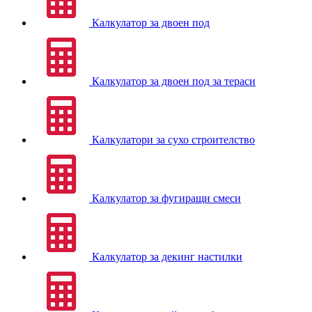
Калкулатор за двоен под
Калкулатор за двоен под за тераси
Калкулатори за сухо строителство
Калкулатор за фугиращи смеси
Калкулатор за декинг настилки