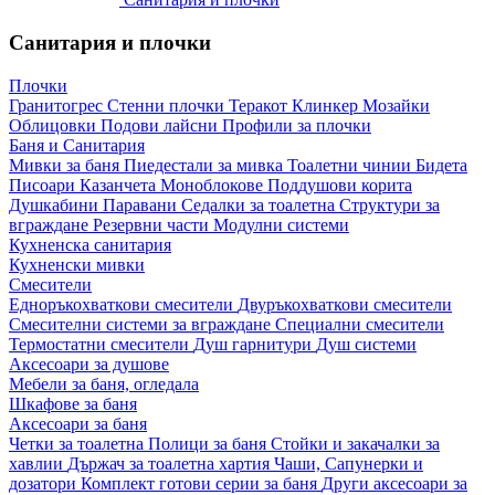
Санитария и плочки
Плочки
Гранитогрес
Стенни плочки
Теракот
Клинкер
Мозайки
Облицовки
Подови лайсни
Профили за плочки
Баня и Санитария
Мивки за баня
Пиедестали за мивка
Тоалетни чинии
Бидета
Писоари
Казанчета
Моноблокове
Поддушови корита
Душкабини
Паравани
Седалки за тоалетна
Структури за
вграждане
Резервни части
Модулни системи
Кухненска санитария
Кухненски мивки
Смесители
Едноръкохваткови смесители
Двуръкохваткови смесители
Смесителни системи за вграждане
Специални смесители
Термостатни смесители
Душ гарнитури
Душ системи
Аксесоари за душове
Мебели за баня, огледала
Шкафове за баня
Аксесоари за баня
Четки за тоалетна
Полици за баня
Стойки и закачалки за
хавлии
Държач за тоалетна хартия
Чаши, Сапунерки и
дозатори
Комплект готови серии за баня
Други аксесоари за