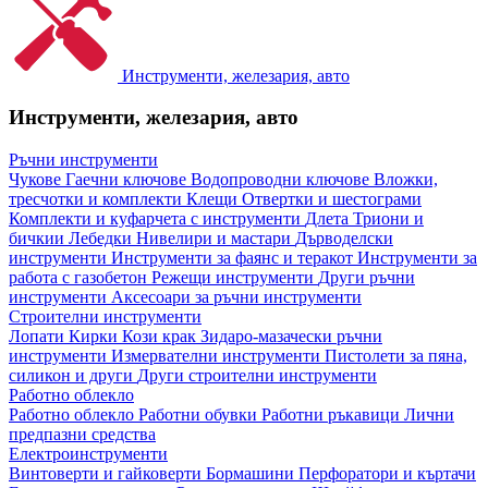
Инструменти, железария, авто
Инструменти, железария, авто
Ръчни инструменти
Чукове
Гаечни ключове
Водопроводни ключове
Вложки,
тресчотки и комплекти
Клещи
Отвертки и шестограми
Комплекти и куфарчета с инструменти
Длета
Триони и
бичкии
Лебедки
Нивелири и мастари
Дърводелски
инструменти
Инструменти за фаянс и теракот
Инструменти за
работа с газобетон
Режещи инструменти
Други ръчни
инструменти
Аксесоари за ръчни инструменти
Строителни инструменти
Лопати
Кирки
Кози крак
Зидаро-мазачески ръчни
инструменти
Измервателни инструменти
Пистолети за пяна,
силикон и други
Други строителни инструменти
Работно облекло
Работно облекло
Работни обувки
Работни ръкавици
Лични
предпазни средства
Електроинструменти
Винтоверти и гайковерти
Бормашини
Перфоратори и къртачи