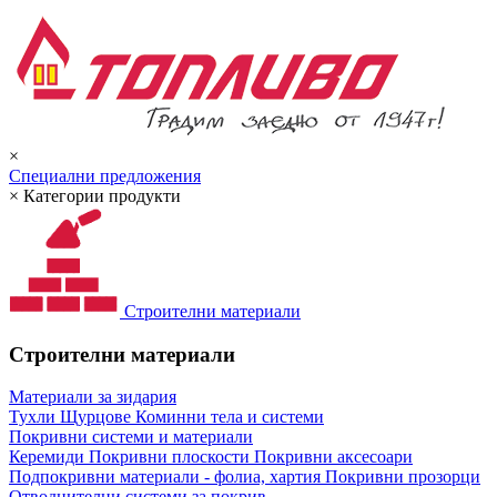
×
Специални предложения
×
Категории продукти
Строителни материали
Строителни материали
Материали за зидария
Тухли
Щурцове
Коминни тела и системи
Покривни системи и материали
Керемиди
Покривни плоскости
Покривни аксесоари
Подпокривни материали - фолиа, хартия
Покривни прозорци
Отводнителни системи за покрив