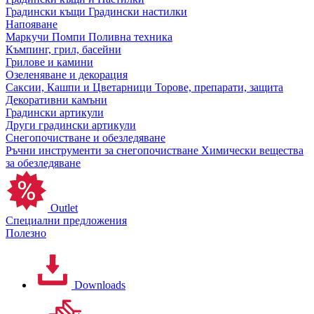
Градински къщи
Градински настилки
Напояване
Маркучи
Помпи
Поливна техника
Къмпинг, грил, басейни
Грилове и камини
Озеленяване и декорация
Саксии, Кашпи и Цветарници
Торове, препарати, защита
Декоративни камъни
Градински артикули
Други градински артикули
Снегопочистване и обезледяване
Ръчни инструменти за снегопочистване
Химически вещества
за обезледяване
Outlet
Специални предложения
Полезно
Downloads