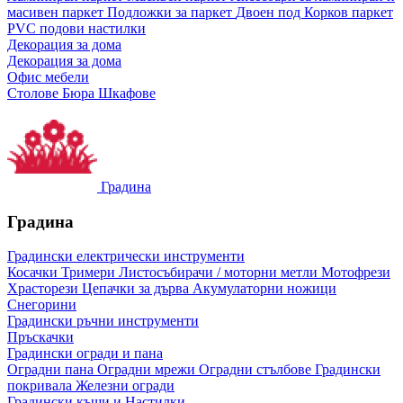
масивен паркет
Подложки за паркет
Двоен под
Корков паркет
PVC подови настилки
Декорация за дома
Декорация за дома
Офис мебели
Столове
Бюра
Шкафове
Градина
Градина
Градински електрически инструменти
Косачки
Тримери
Листосъбирачи / моторни метли
Мотофрези
Храсторези
Цепачки за дърва
Акумулаторни ножици
Снегорини
Градински ръчни инструменти
Пръскачки
Градински огради и пана
Оградни пана
Оградни мрежи
Оградни стълбове
Градински
покривала
Железни огради
Градински къщи и Настилки