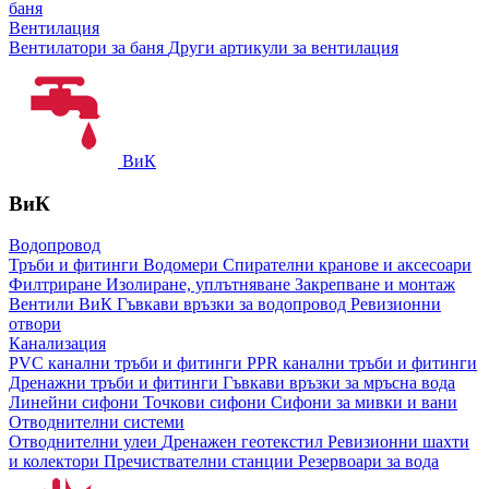
баня
Вентилация
Вентилатори за баня
Други артикули за вентилация
ВиК
ВиК
Водопровод
Тръби и фитинги
Водомери
Спирателни кранове и аксесоари
Филтриране
Изолиране, уплътняване
Закрепване и монтаж
Вентили ВиК
Гъвкави връзки за водопровод
Ревизионни
отвори
Канализация
PVC канални тръби и фитинги
PPR канални тръби и фитинги
Дренажни тръби и фитинги
Гъвкави връзки за мръсна вода
Линейни сифони
Точкови сифони
Сифони за мивки и вани
Отводнителни системи
Отводнителни улеи
Дренажен геотекстил
Ревизионни шахти
и колектори
Пречиствателни станции
Резервоари за вода