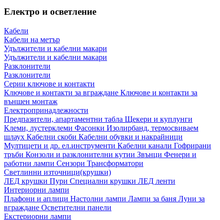
Електро и осветление
Кабели
Кабели на метър
Удължители и кабелни макари
Удължители и кабелни макари
Разклонители
Разклонители
Серии ключове и контакти
Ключове и контакти за вграждане
Ключове и контакти за
външен монтаж
Електропринадлежности
Предпазители, апартаментни табла
Щекери и куплунги
Клеми, лустерклеми
Фасонки
Изолирбанд, термосвиваем
шлаух
Кабелни скоби
Кабелни обувки и накрайници
Мултицети и др. ел.инструменти
Кабелни канали
Гофрирани
тръби
Конзоли и разклонителни кутии
Звънци
Фенери и
работни лампи
Сензори
Трансформатори
Светлинни източници(крушки)
ЛЕД крушки
Пури
Специални крушки
ЛЕД ленти
Интериорни лампи
Плафони и аплици
Настолни лампи
Лампи за баня
Луни за
вграждане
Осветителни панели
Екстериорни лампи