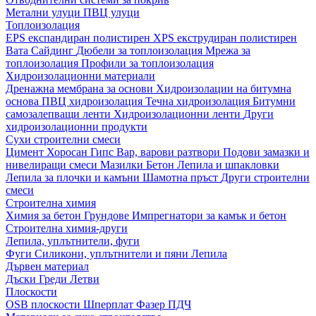
Метални улуци
ПВЦ улуци
Топлоизолация
EPS експандиран полистирен
XPS екструдиран полистирен
Вата
Сайдинг
Дюбели за топлоизолация
Мрежа за
топлоизолация
Профили за топлоизолация
Хидроизолационни материали
Дренажна мембрана за основи
Хидроизолации на битумна
основа
ПВЦ хидроизолация
Течна хидроизолация
Битумни
самозалепващи ленти
Хидроизолационни ленти
Други
хидроизолационни продукти
Сухи строителни смеси
Цимент
Хоросан
Гипс
Вар, варови разтвори
Подови замазки и
нивелиращи смеси
Мазилки
Бетон
Лепила и шпакловки
Лепила за плочки и камъни
Шамотна пръст
Други строителни
смеси
Строителна химия
Химия за бетон
Грундове
Импрегнатори за камък и бетон
Строителна химия-други
Лепила, уплътнители, фуги
Фуги
Силикони, уплътнители и пяни
Лепила
Дървен материал
Дъски
Греди
Летви
Плоскости
OSB плоскости
Шперплат
Фазер
ПДЧ