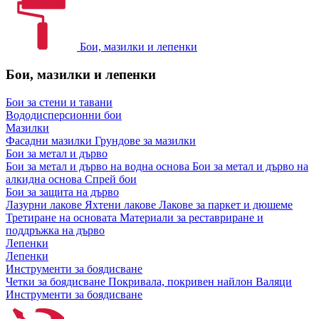
Бои, мазилки и лепенки
Бои, мазилки и лепенки
Бои за стени и тавани
Вододисперсионни бои
Мазилки
Фасадни мазилки
Грундове за мазилки
Бои за метал и дърво
Бои за метал и дърво на водна основа
Бои за метал и дърво на
алкидна основа
Спрей бои
Бои за защита на дърво
Лазурни лакове
Яхтени лакове
Лакове за паркет и дюшеме
Третиране на основата
Материали за реставриране и
поддръжка на дърво
Лепенки
Лепенки
Инструменти за боядисване
Четки за боядисване
Покривала, покривен найлон
Валяци
Инструменти за боядисване