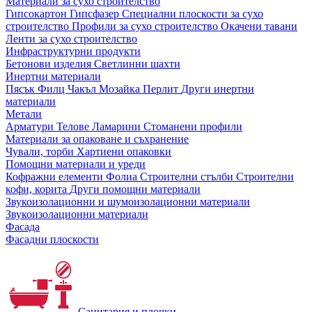
Материали за сухо строителство
Гипсокартон
Гипсфазер
Специални плоскости за сухо
строителство
Профили за сухо строителство
Окачени тавани
Ленти за сухо строителство
Инфраструктурни продукти
Бетонови изделия
Светлинни шахти
Инертни материали
Пясък
Филц
Чакъл
Мозайкa
Перлит
Други инертни
материали
Метали
Арматури
Телове
Ламарини
Стоманени профили
Материали за опаковане и съхранение
Чували, торби
Хартиени опаковки
Помощни материали и уреди
Кофражни елементи
Фолиа
Строителни стълби
Строителни
кофи, корита
Други помощни материали
Звукоизолационни и шумоизолационни материали
Звукоизолационни материали
Фасада
Фасадни плоскости
Санитария и плочки