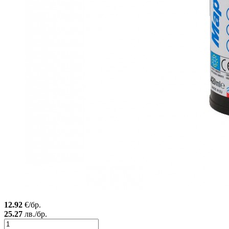
12.92
€/бр.
25.27
лв./бр.