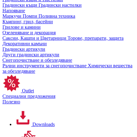
Градински къщи
Градински настилки
Напояване
Маркучи
Помпи
Поливна техника
Къмпинг, грил, басейни
Грилове и камини
Озеленяване и декорация
Саксии, Кашпи и Цветарници
Торове, препарати, защита
Декоративни камъни
Градински артикули
Други градински артикули
Снегопочистване и обезледяване
Ръчни инструменти за снегопочистване
Химически вещества
за обезледяване
Outlet
Специални предложения
Полезно
Downloads