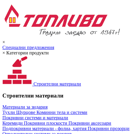
×
Специални предложения
×
Категории продукти
Строителни материали
Строителни материали
Материали за зидария
Тухли
Щурцове
Коминни тела и системи
Покривни системи и материали
Керемиди
Покривни плоскости
Покривни аксесоари
Подпокривни материали - фолиа, хартия
Покривни прозорци
Отводнителни системи за покрив