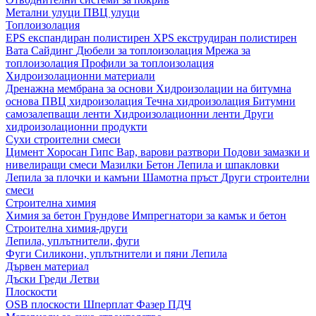
Метални улуци
ПВЦ улуци
Топлоизолация
EPS експандиран полистирен
XPS екструдиран полистирен
Вата
Сайдинг
Дюбели за топлоизолация
Мрежа за
топлоизолация
Профили за топлоизолация
Хидроизолационни материали
Дренажна мембрана за основи
Хидроизолации на битумна
основа
ПВЦ хидроизолация
Течна хидроизолация
Битумни
самозалепващи ленти
Хидроизолационни ленти
Други
хидроизолационни продукти
Сухи строителни смеси
Цимент
Хоросан
Гипс
Вар, варови разтвори
Подови замазки и
нивелиращи смеси
Мазилки
Бетон
Лепила и шпакловки
Лепила за плочки и камъни
Шамотна пръст
Други строителни
смеси
Строителна химия
Химия за бетон
Грундове
Импрегнатори за камък и бетон
Строителна химия-други
Лепила, уплътнители, фуги
Фуги
Силикони, уплътнители и пяни
Лепила
Дървен материал
Дъски
Греди
Летви
Плоскости
OSB плоскости
Шперплат
Фазер
ПДЧ