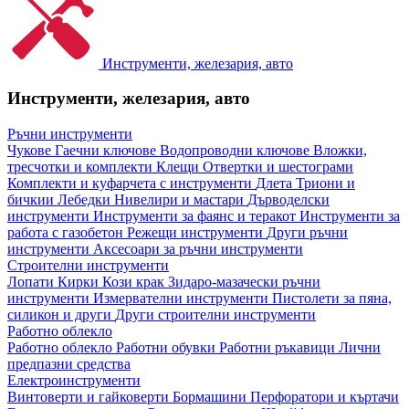
Инструменти, железария, авто
Инструменти, железария, авто
Ръчни инструменти
Чукове
Гаечни ключове
Водопроводни ключове
Вложки,
тресчотки и комплекти
Клещи
Отвертки и шестограми
Комплекти и куфарчета с инструменти
Длета
Триони и
бичкии
Лебедки
Нивелири и мастари
Дърводелски
инструменти
Инструменти за фаянс и теракот
Инструменти за
работа с газобетон
Режещи инструменти
Други ръчни
инструменти
Аксесоари за ръчни инструменти
Строителни инструменти
Лопати
Кирки
Кози крак
Зидаро-мазачески ръчни
инструменти
Измервателни инструменти
Пистолети за пяна,
силикон и други
Други строителни инструменти
Работно облекло
Работно облекло
Работни обувки
Работни ръкавици
Лични
предпазни средства
Електроинструменти
Винтоверти и гайковерти
Бормашини
Перфоратори и къртачи