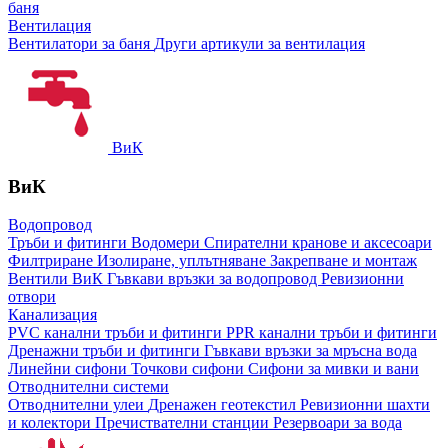
баня
Вентилация
Вентилатори за баня
Други артикули за вентилация
ВиК
ВиК
Водопровод
Тръби и фитинги
Водомери
Спирателни кранове и аксесоари
Филтриране
Изолиране, уплътняване
Закрепване и монтаж
Вентили ВиК
Гъвкави връзки за водопровод
Ревизионни
отвори
Канализация
PVC канални тръби и фитинги
PPR канални тръби и фитинги
Дренажни тръби и фитинги
Гъвкави връзки за мръсна вода
Линейни сифони
Точкови сифони
Сифони за мивки и вани
Отводнителни системи
Отводнителни улеи
Дренажен геотекстил
Ревизионни шахти
и колектори
Пречиствателни станции
Резервоари за вода