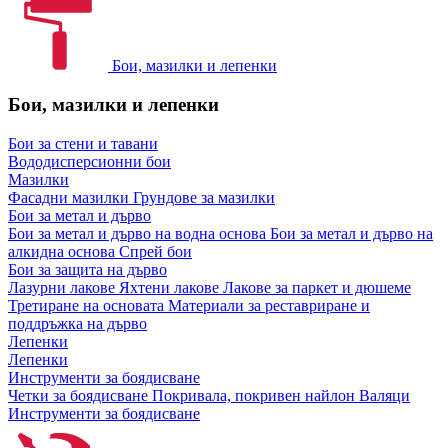
Бои, мазилки и лепенки
Бои, мазилки и лепенки
Бои за стени и тавани
Вододисперсионни бои
Мазилки
Фасадни мазилки
Грундове за мазилки
Бои за метал и дърво
Бои за метал и дърво на водна основа
Бои за метал и дърво на
алкидна основа
Спрей бои
Бои за защита на дърво
Лазурни лакове
Яхтени лакове
Лакове за паркет и дюшеме
Третиране на основата
Материали за реставриране и
поддръжка на дърво
Лепенки
Лепенки
Инструменти за боядисване
Четки за боядисване
Покривала, покривен найлон
Валяци
Инструменти за боядисване