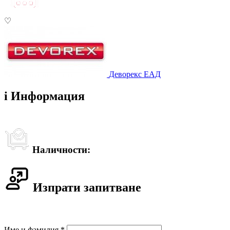
♡
Деворекс ЕАД
i
Информация
Наличности:
Изпрати запитване
Име и фамилия *