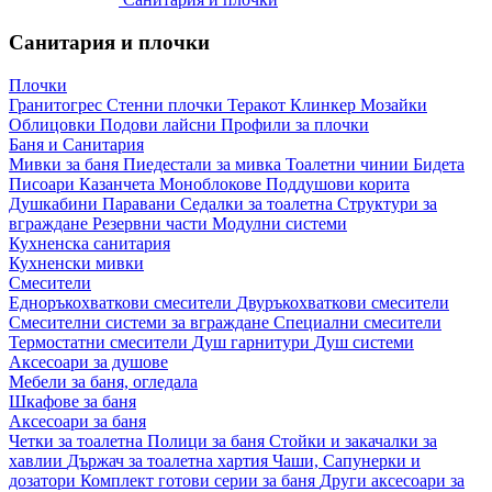
Санитария и плочки
Плочки
Гранитогрес
Стенни плочки
Теракот
Клинкер
Мозайки
Облицовки
Подови лайсни
Профили за плочки
Баня и Санитария
Мивки за баня
Пиедестали за мивка
Тоалетни чинии
Бидета
Писоари
Казанчета
Моноблокове
Поддушови корита
Душкабини
Паравани
Седалки за тоалетна
Структури за
вграждане
Резервни части
Модулни системи
Кухненска санитария
Кухненски мивки
Смесители
Едноръкохваткови смесители
Двуръкохваткови смесители
Смесителни системи за вграждане
Специални смесители
Термостатни смесители
Душ гарнитури
Душ системи
Аксесоари за душове
Мебели за баня, огледала
Шкафове за баня
Аксесоари за баня
Четки за тоалетна
Полици за баня
Стойки и закачалки за
хавлии
Държач за тоалетна хартия
Чаши, Сапунерки и
дозатори
Комплект готови серии за баня
Други аксесоари за