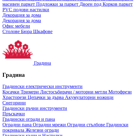
масивен паркет
Подложки за паркет
Двоен под
Корков паркет
PVC подови настилки
Декорация за дома
Декорация за дома
Офис мебели
Столове
Бюра
Шкафове
Градина
Градина
Градински електрически инструменти
Косачки
Тримери
Листосъбирачи / моторни метли
Мотофрези
Храсторези
Цепачки за дърва
Акумулаторни ножици
Снегорини
Градински ръчни инструменти
Пръскачки
Градински огради и пана
Оградни пана
Оградни мрежи
Оградни стълбове
Градински
покривала
Железни огради
Градински къщи и Настилки