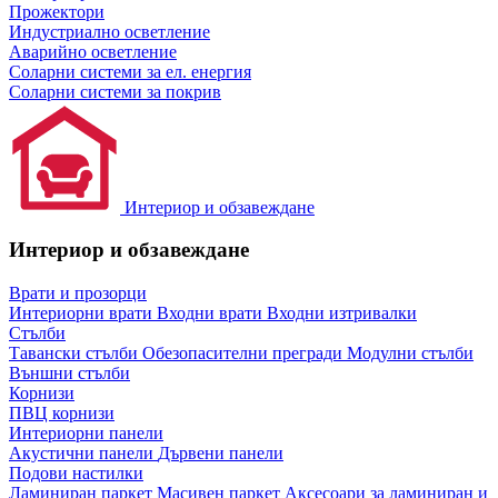
Прожектори
Индустриално осветление
Аварийно осветление
Соларни системи за ел. енергия
Соларни системи за покрив
Интериор и обзавеждане
Интериор и обзавеждане
Врати и прозорци
Интериорни врати
Входни врати
Входни изтривалки
Стълби
Тавански стълби
Обезопасителни прегради
Модулни стълби
Външни стълби
Корнизи
ПВЦ корнизи
Интериорни панели
Акустични панели
Дървени панели
Подови настилки
Ламиниран паркет
Масивен паркет
Аксесоари за ламиниран и