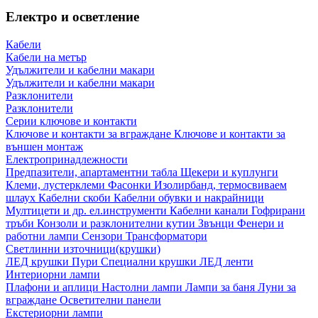
Електро и осветление
Кабели
Кабели на метър
Удължители и кабелни макари
Удължители и кабелни макари
Разклонители
Разклонители
Серии ключове и контакти
Ключове и контакти за вграждане
Ключове и контакти за
външен монтаж
Електропринадлежности
Предпазители, апартаментни табла
Щекери и куплунги
Клеми, лустерклеми
Фасонки
Изолирбанд, термосвиваем
шлаух
Кабелни скоби
Кабелни обувки и накрайници
Мултицети и др. ел.инструменти
Кабелни канали
Гофрирани
тръби
Конзоли и разклонителни кутии
Звънци
Фенери и
работни лампи
Сензори
Трансформатори
Светлинни източници(крушки)
ЛЕД крушки
Пури
Специални крушки
ЛЕД ленти
Интериорни лампи
Плафони и аплици
Настолни лампи
Лампи за баня
Луни за
вграждане
Осветителни панели
Екстериорни лампи