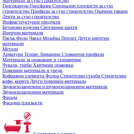
Материали за сухо строителство
Гипсокартон
Гипсфазер
Специални плоскости за сухо
строителство
Профили за сухо строителство
Окачени тавани
Ленти за сухо строителство
Инфраструктурни продукти
Бетонови изделия
Светлинни шахти
Инертни материали
Пясък
Филц
Чакъл
Мозайкa
Перлит
Други инертни
материали
Метали
Арматури
Телове
Ламарини
Стоманени профили
Материали за опаковане и съхранение
Чували, торби
Хартиени опаковки
Помощни материали и уреди
Кофражни елементи
Фолиа
Строителни стълби
Строителни
кофи, корита
Други помощни материали
Звукоизолационни и шумоизолационни материали
Звукоизолационни материали
Фасада
Фасадни плоскости
Санитария и плочки