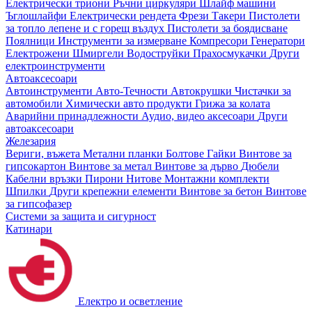
Електрически триони
Ръчни циркуляри
Шлайф машини
Ъглошлайфи
Електрически рендета
Фрези
Такери
Пистолети
за топло лепене и с горещ въздух
Пистолети за боядисване
Поялници
Инструменти за измерване
Компресори
Генератори
Електрожени
Шмиргели
Водоструйки
Прахосмукачки
Други
електроинструменти
Автоаксесоари
Автоинструменти
Авто-Течности
Автокрушки
Чистачки за
автомобили
Химически авто продукти
Грижа за колата
Аварийни принадлежности
Аудио, видео аксесоари
Други
автоаксесоари
Железария
Вериги, въжета
Метални планки
Болтове
Гайки
Винтове за
гипсокартон
Винтове за метал
Винтове за дърво
Дюбели
Кабелни връзки
Пирони
Нитове
Монтажни комплекти
Шпилки
Други крепежни елементи
Винтове за бетон
Винтове
за гипсофазер
Системи за защита и сигурност
Катинари
Електро и осветление