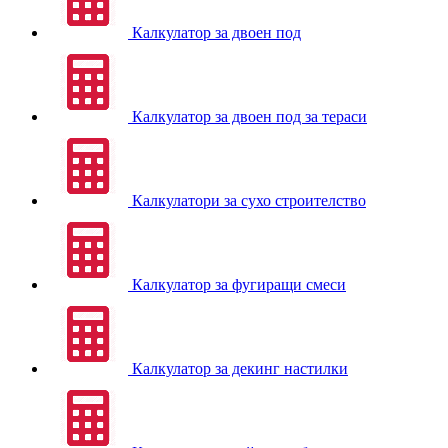
Калкулатор за двоен под
Калкулатор за двоен под за тераси
Калкулатори за сухо строителство
Калкулатор за фугиращи смеси
Калкулатор за декинг настилки