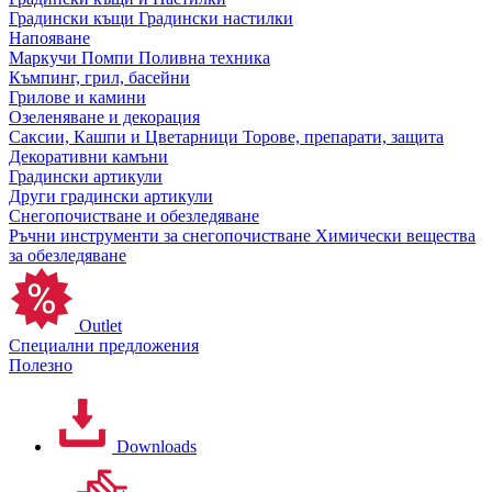
Градински къщи
Градински настилки
Напояване
Маркучи
Помпи
Поливна техника
Къмпинг, грил, басейни
Грилове и камини
Озеленяване и декорация
Саксии, Кашпи и Цветарници
Торове, препарати, защита
Декоративни камъни
Градински артикули
Други градински артикули
Снегопочистване и обезледяване
Ръчни инструменти за снегопочистване
Химически вещества
за обезледяване
Outlet
Специални предложения
Полезно
Downloads