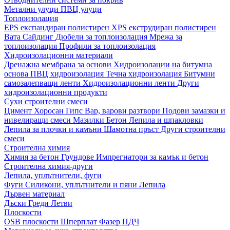
Метални улуци
ПВЦ улуци
Топлоизолация
EPS експандиран полистирен
XPS екструдиран полистирен
Вата
Сайдинг
Дюбели за топлоизолация
Мрежа за
топлоизолация
Профили за топлоизолация
Хидроизолационни материали
Дренажна мембрана за основи
Хидроизолации на битумна
основа
ПВЦ хидроизолация
Течна хидроизолация
Битумни
самозалепващи ленти
Хидроизолационни ленти
Други
хидроизолационни продукти
Сухи строителни смеси
Цимент
Хоросан
Гипс
Вар, варови разтвори
Подови замазки и
нивелиращи смеси
Мазилки
Бетон
Лепила и шпакловки
Лепила за плочки и камъни
Шамотна пръст
Други строителни
смеси
Строителна химия
Химия за бетон
Грундове
Импрегнатори за камък и бетон
Строителна химия-други
Лепила, уплътнители, фуги
Фуги
Силикони, уплътнители и пяни
Лепила
Дървен материал
Дъски
Греди
Летви
Плоскости
OSB плоскости
Шперплат
Фазер
ПДЧ