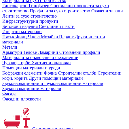
Материали за сухо строителство
Гипсокартон
Гипсфазер
Специални плоскости за сухо
строителство
Профили за сухо строителство
Окачени тавани
Ленти за сухо строителство
Инфраструктурни продукти
Бетонови изделия
Светлинни шахти
Инертни материали
Пясък
Филц
Чакъл
Мозайкa
Перлит
Други инертни
материали
Метали
Арматури
Телове
Ламарини
Стоманени профили
Материали за опаковане и съхранение
Чували, торби
Хартиени опаковки
Помощни материали и уреди
Кофражни елементи
Фолиа
Строителни стълби
Строителни
кофи, корита
Други помощни материали
Звукоизолационни и шумоизолационни материали
Звукоизолационни материали
Фасада
Фасадни плоскости
Санитария и плочки