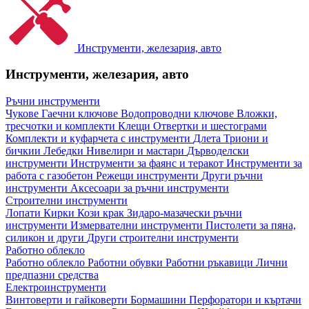
Инструменти, железария, авто
Инструменти, железария, авто
Ръчни инструменти
Чукове
Гаечни ключове
Водопроводни ключове
Вложки,
тресчотки и комплекти
Клещи
Отвертки и шестограми
Комплекти и куфарчета с инструменти
Длета
Триони и
бичкии
Лебедки
Нивелири и мастари
Дърводелски
инструменти
Инструменти за фаянс и теракот
Инструменти за
работа с газобетон
Режещи инструменти
Други ръчни
инструменти
Аксесоари за ръчни инструменти
Строителни инструменти
Лопати
Кирки
Кози крак
Зидаро-мазачески ръчни
инструменти
Измервателни инструменти
Пистолети за пяна,
силикон и други
Други строителни инструменти
Работно облекло
Работно облекло
Работни обувки
Работни ръкавици
Лични
предпазни средства
Електроинструменти
Винтоверти и гайковерти
Бормашини
Перфоратори и къртачи