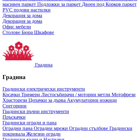
масивен паркет
Подложки за паркет
Двоен под
Корков паркет
PVC подови настилки
Декорация за дома
Декорация за дома
Офис мебели
Столове
Бюра
Шкафове
Градина
Градина
Градински електрически инструменти
Косачки
Тримери
Листосъбирачи / моторни метли
Мотофрези
Храсторези
Цепачки за дърва
Акумулаторни ножици
Снегорини
Градински ръчни инструменти
Пръскачки
Градински огради и пана
Оградни пана
Оградни мрежи
Оградни стълбове
Градински
покривала
Железни огради
Градински къщи и Настилки