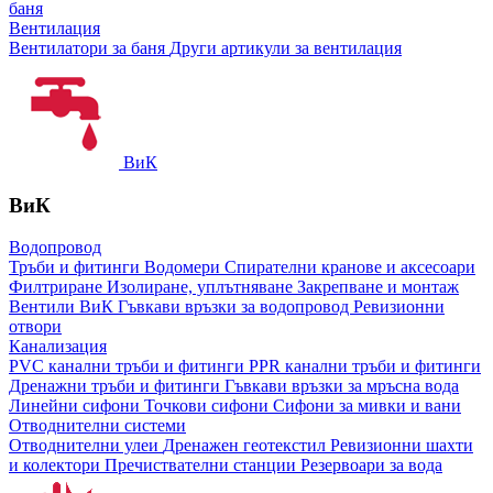
баня
Вентилация
Вентилатори за баня
Други артикули за вентилация
ВиК
ВиК
Водопровод
Тръби и фитинги
Водомери
Спирателни кранове и аксесоари
Филтриране
Изолиране, уплътняване
Закрепване и монтаж
Вентили ВиК
Гъвкави връзки за водопровод
Ревизионни
отвори
Канализация
PVC канални тръби и фитинги
PPR канални тръби и фитинги
Дренажни тръби и фитинги
Гъвкави връзки за мръсна вода
Линейни сифони
Точкови сифони
Сифони за мивки и вани
Отводнителни системи
Отводнителни улеи
Дренажен геотекстил
Ревизионни шахти
и колектори
Пречиствателни станции
Резервоари за вода