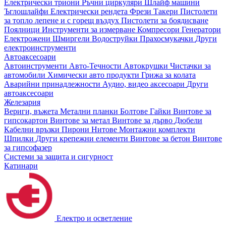
Електрически триони
Ръчни циркуляри
Шлайф машини
Ъглошлайфи
Електрически рендета
Фрези
Такери
Пистолети
за топло лепене и с горещ въздух
Пистолети за боядисване
Поялници
Инструменти за измерване
Компресори
Генератори
Електрожени
Шмиргели
Водоструйки
Прахосмукачки
Други
електроинструменти
Автоаксесоари
Автоинструменти
Авто-Течности
Автокрушки
Чистачки за
автомобили
Химически авто продукти
Грижа за колата
Аварийни принадлежности
Аудио, видео аксесоари
Други
автоаксесоари
Железария
Вериги, въжета
Метални планки
Болтове
Гайки
Винтове за
гипсокартон
Винтове за метал
Винтове за дърво
Дюбели
Кабелни връзки
Пирони
Нитове
Монтажни комплекти
Шпилки
Други крепежни елементи
Винтове за бетон
Винтове
за гипсофазер
Системи за защита и сигурност
Катинари
Електро и осветление