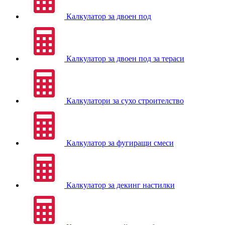
Калкулатор за двоен под
Калкулатор за двоен под за тераси
Калкулатори за сухо строителство
Калкулатор за фугиращи смеси
Калкулатор за декинг настилки