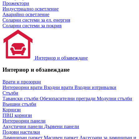
Прожектори
Индустриално осветление
Аварийно осветление
Соларни системи за ел. енергия
Соларни системи за покрив
Интериор и обзавеждане
Интериор и обзавеждане
Врати и прозорци
Интериорни врати
Входни врати
Входни изтривалки
Стълби
Тавански стълби
Обезопасителни прегради
Модулни стълби
Външни стълби
Корнизи
ПВЦ корнизи
Интериорни панели
Акустични панели
Дървени панели
Подови настилки
Ламиниран паркет
Масивен паркет
Аксесоари за ламиниран и