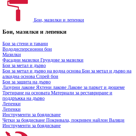
Бои, мазилки и лепенки
Бои, мазилки и лепенки
Бои за стени и тавани
Вододисперсионни бои
Мазилки
Фасадни мазилки
Грундове за мазилки
Бои за метал и дърво
Бои за метал и дърво на водна основа
Бои за метал и дърво на
алкидна основа
Спрей бои
Бои за защита на дърво
Лазурни лакове
Яхтени лакове
Лакове за паркет и дюшеме
Третиране на основата
Материали за реставриране и
поддръжка на дърво
Лепенки
Лепенки
Инструменти за боядисване
Четки за боядисване
Покривала, покривен найлон
Валяци
Инструменти за боядисване