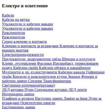
Електро и осветление
Кабели
Кабели на метър
Удължители и кабелни макари
Удължители и кабелни макари
Разклонители
Разклонители
Серии ключове и контакти
Ключове и контакти за вграждане
Ключове и контакти за
външен монтаж
Електропринадлежности
Предпазители, апартаментни табла
Щекери и куплунги
Клеми, лустерклеми
Фасонки
Изолирбанд, термосвиваем
шлаух
Кабелни скоби
Кабелни обувки и накрайници
Мултицети и др. ел.инструменти
Кабелни канали
Гофрирани
тръби
Конзоли и разклонителни кутии
Звънци
Фенери и
работни лампи
Сензори
Трансформатори
Светлинни източници(крушки)
ЛЕД крушки
Пури
Специални крушки
ЛЕД ленти
Интериорни лампи
Плафони и аплици
Настолни лампи
Лампи за баня
Луни за
вграждане
Осветителни панели
Екстериорни лампи