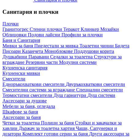
Санитария и плочки
Плочки
Гранитогрес
Стенни плочки
Теракот
Клинкер
Мозайки
Облицовки
Подови лайсни
Профили за плочки
Баня и Санитария
Мивки за баня
Пиедестали за мивка
Тоалетни чинии
Бидета
Писоари
Казанчета
Моноблокове
Поддушови корита
Душкабини
Паравани
Седалки за тоалетна
Структури за
вграждане
Резервни части
Модулни системи
Кухненска санитария
Кухненски мивки
Смесители
Едноръкохваткови смесители
Двуръкохваткови смесители
Смесителни системи за вграждане
Специални смесители
Термостатни смесители
Душ гарнитури
Душ системи
Аксесоари за душове
Мебели за баня, огледала
Шкафове за баня
Аксесоари за баня
Четки за тоалетна
Полици за баня
Стойки и закачалки за
хавлии
Държач за тоалетна хартия
Чаши, Сапунерки и
дозатори
Комплект готови серии за баня
Други аксесоари за