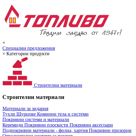
×
Специални предложения
×
Категории продукти
Строителни материали
Строителни материали
Материали за зидария
Тухли
Щурцове
Коминни тела и системи
Покривни системи и материали
Керемиди
Покривни плоскости
Покривни аксесоари
Подпокривни материали - фолиа, хартия
Покривни прозорци
Отводнителни системи за покрив