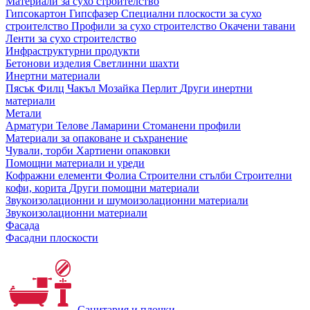
Материали за сухо строителство
Гипсокартон
Гипсфазер
Специални плоскости за сухо
строителство
Профили за сухо строителство
Окачени тавани
Ленти за сухо строителство
Инфраструктурни продукти
Бетонови изделия
Светлинни шахти
Инертни материали
Пясък
Филц
Чакъл
Мозайкa
Перлит
Други инертни
материали
Метали
Арматури
Телове
Ламарини
Стоманени профили
Материали за опаковане и съхранение
Чували, торби
Хартиени опаковки
Помощни материали и уреди
Кофражни елементи
Фолиа
Строителни стълби
Строителни
кофи, корита
Други помощни материали
Звукоизолационни и шумоизолационни материали
Звукоизолационни материали
Фасада
Фасадни плоскости
Санитария и плочки