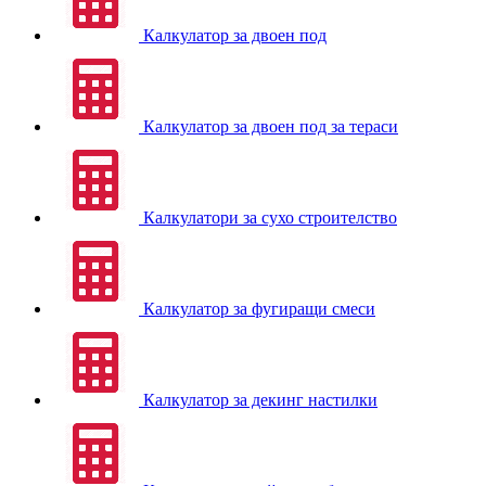
Калкулатор за двоен под
Калкулатор за двоен под за тераси
Калкулатори за сухо строителство
Калкулатор за фугиращи смеси
Калкулатор за декинг настилки