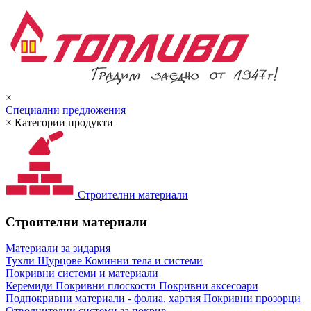
×
Специални предложения
×
Категории продукти
Строителни материали
Строителни материали
Материали за зидария
Тухли
Щурцове
Коминни тела и системи
Покривни системи и материали
Керемиди
Покривни плоскости
Покривни аксесоари
Подпокривни материали - фолиа, хартия
Покривни прозорци
Отводнителни системи за покрив