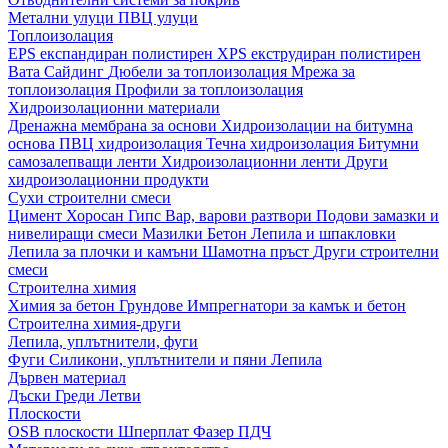
Метални улуци
ПВЦ улуци
Топлоизолация
EPS експандиран полистирен
XPS екструдиран полистирен
Вата
Сайдинг
Дюбели за топлоизолация
Мрежа за
топлоизолация
Профили за топлоизолация
Хидроизолационни материали
Дренажна мембрана за основи
Хидроизолации на битумна
основа
ПВЦ хидроизолация
Течна хидроизолация
Битумни
самозалепващи ленти
Хидроизолационни ленти
Други
хидроизолационни продукти
Сухи строителни смеси
Цимент
Хоросан
Гипс
Вар, варови разтвори
Подови замазки и
нивелиращи смеси
Мазилки
Бетон
Лепила и шпакловки
Лепила за плочки и камъни
Шамотна пръст
Други строителни
смеси
Строителна химия
Химия за бетон
Грундове
Импрегнатори за камък и бетон
Строителна химия-други
Лепила, уплътнители, фуги
Фуги
Силикони, уплътнители и пяни
Лепила
Дървен материал
Дъски
Греди
Летви
Плоскости
OSB плоскости
Шперплат
Фазер
ПДЧ