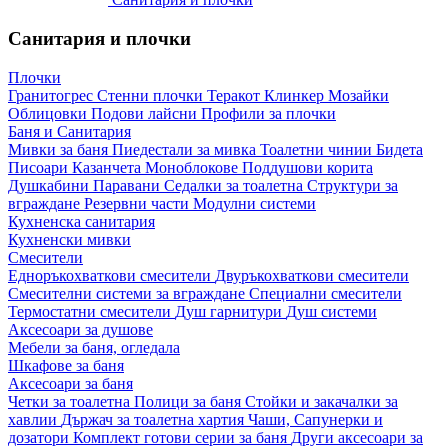
Санитария и плочки
Плочки
Гранитогрес
Стенни плочки
Теракот
Клинкер
Мозайки
Облицовки
Подови лайсни
Профили за плочки
Баня и Санитария
Мивки за баня
Пиедестали за мивка
Тоалетни чинии
Бидета
Писоари
Казанчета
Моноблокове
Поддушови корита
Душкабини
Паравани
Седалки за тоалетна
Структури за
вграждане
Резервни части
Модулни системи
Кухненска санитария
Кухненски мивки
Смесители
Едноръкохваткови смесители
Двуръкохваткови смесители
Смесителни системи за вграждане
Специални смесители
Термостатни смесители
Душ гарнитури
Душ системи
Аксесоари за душове
Мебели за баня, огледала
Шкафове за баня
Аксесоари за баня
Четки за тоалетна
Полици за баня
Стойки и закачалки за
хавлии
Държач за тоалетна хартия
Чаши, Сапунерки и
дозатори
Комплект готови серии за баня
Други аксесоари за