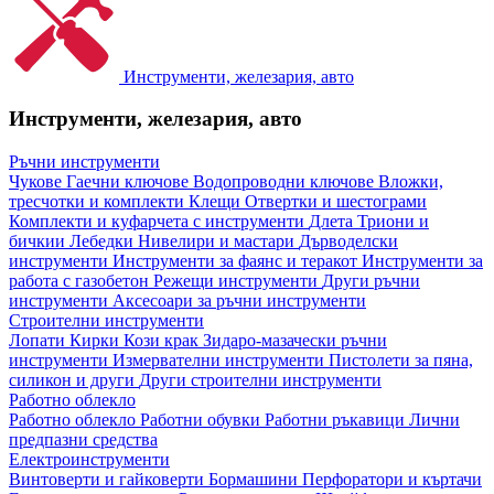
Инструменти, железария, авто
Инструменти, железария, авто
Ръчни инструменти
Чукове
Гаечни ключове
Водопроводни ключове
Вложки,
тресчотки и комплекти
Клещи
Отвертки и шестограми
Комплекти и куфарчета с инструменти
Длета
Триони и
бичкии
Лебедки
Нивелири и мастари
Дърводелски
инструменти
Инструменти за фаянс и теракот
Инструменти за
работа с газобетон
Режещи инструменти
Други ръчни
инструменти
Аксесоари за ръчни инструменти
Строителни инструменти
Лопати
Кирки
Кози крак
Зидаро-мазачески ръчни
инструменти
Измервателни инструменти
Пистолети за пяна,
силикон и други
Други строителни инструменти
Работно облекло
Работно облекло
Работни обувки
Работни ръкавици
Лични
предпазни средства
Електроинструменти
Винтоверти и гайковерти
Бормашини
Перфоратори и къртачи