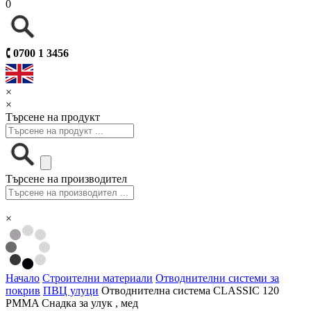
0
🕻
0700 1 3456
×
×
Търсене на продукт
Търсене на производител
×
Начало
Строителни материали
Отводнителни системи за
покрив
ПВЦ улуци
Отводнителна система CLASSIC 120
PMMA Снадка за улук , мед