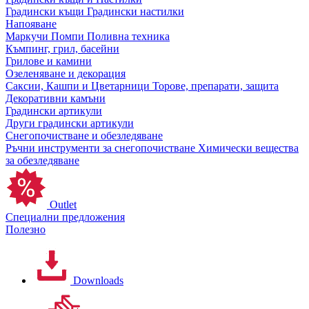
Градински къщи
Градински настилки
Напояване
Маркучи
Помпи
Поливна техника
Къмпинг, грил, басейни
Грилове и камини
Озеленяване и декорация
Саксии, Кашпи и Цветарници
Торове, препарати, защита
Декоративни камъни
Градински артикули
Други градински артикули
Снегопочистване и обезледяване
Ръчни инструменти за снегопочистване
Химически вещества
за обезледяване
Outlet
Специални предложения
Полезно
Downloads