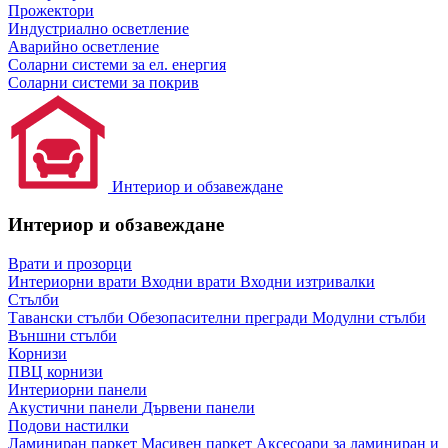
Прожектори
Индустриално осветление
Аварийно осветление
Соларни системи за ел. енергия
Соларни системи за покрив
Интериор и обзавеждане
Интериор и обзавеждане
Врати и прозорци
Интериорни врати
Входни врати
Входни изтривалки
Стълби
Тавански стълби
Обезопасителни прегради
Модулни стълби
Външни стълби
Корнизи
ПВЦ корнизи
Интериорни панели
Акустични панели
Дървени панели
Подови настилки
Ламиниран паркет
Масивен паркет
Аксесоари за ламиниран и