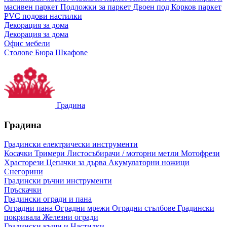
масивен паркет
Подложки за паркет
Двоен под
Корков паркет
PVC подови настилки
Декорация за дома
Декорация за дома
Офис мебели
Столове
Бюра
Шкафове
Градина
Градина
Градински електрически инструменти
Косачки
Тримери
Листосъбирачи / моторни метли
Мотофрези
Храсторези
Цепачки за дърва
Акумулаторни ножици
Снегорини
Градински ръчни инструменти
Пръскачки
Градински огради и пана
Оградни пана
Оградни мрежи
Оградни стълбове
Градински
покривала
Железни огради
Градински къщи и Настилки