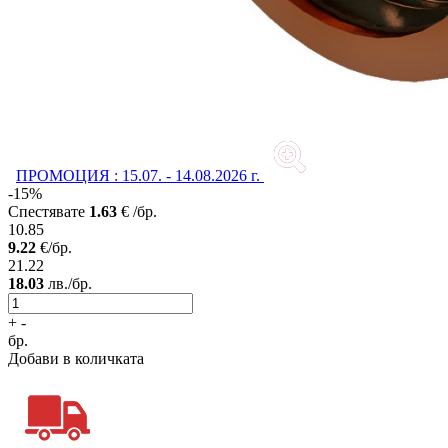
ПРОМОЦИЯ : 15.07. - 14.08.2026 г.
-15%
Спестявате
1.63
€ /бр.
10.85
9.22
€/бр.
21.22
18.03
лв./бр.
+
-
бр.
Добави в количката