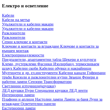
Електро и осветление
Кабели
Кабели на метър
Удължители и кабелни макари
Удължители и кабелни макари
Разклонители
Разклонители
Серии ключове и контакти
Ключове и контакти за вграждане
Ключове и контакти за
външен монтаж
Електропринадлежности
Предпазители, апартаментни табла
Щекери и куплунги
Клеми, лустерклеми
Фасонки
Изолирбанд, термосвиваем
шлаух
Кабелни скоби
Кабелни обувки и накрайници
Мултицети и др. ел.инструменти
Кабелни канали
Гофрирани
тръби
Конзоли и разклонителни кутии
Звънци
Фенери и
работни лампи
Сензори
Трансформатори
Светлинни източници(крушки)
ЛЕД крушки
Пури
Специални крушки
ЛЕД ленти
Интериорни лампи
Плафони и аплици
Настолни лампи
Лампи за баня
Луни за
вграждане
Осветителни панели
Екстериорни лампи