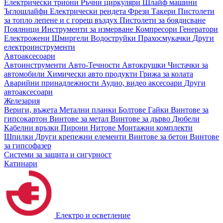
Електрически триони
Ръчни циркуляри
Шлайф машини
Ъглошлайфи
Електрически рендета
Фрези
Такери
Пистолети
за топло лепене и с горещ въздух
Пистолети за боядисване
Поялници
Инструменти за измерване
Компресори
Генератори
Електрожени
Шмиргели
Водоструйки
Прахосмукачки
Други
електроинструменти
Автоаксесоари
Автоинструменти
Авто-Течности
Автокрушки
Чистачки за
автомобили
Химически авто продукти
Грижа за колата
Аварийни принадлежности
Аудио, видео аксесоари
Други
автоаксесоари
Железария
Вериги, въжета
Метални планки
Болтове
Гайки
Винтове за
гипсокартон
Винтове за метал
Винтове за дърво
Дюбели
Кабелни връзки
Пирони
Нитове
Монтажни комплекти
Шпилки
Други крепежни елементи
Винтове за бетон
Винтове
за гипсофазер
Системи за защита и сигурност
Катинари
Електро и осветление