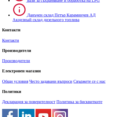
Бази за съхраняване и обработка на LPG
Данъчен склад Петър Караминчев АД
Акцизный склад дизельного топлива
Контакти
Контакти
Производители
Производители
Електронен магазин
Общи условия
Често задавани въпроси
Свържете се с нас
Политики
Декларация за поверителност
Политика за бисквитките