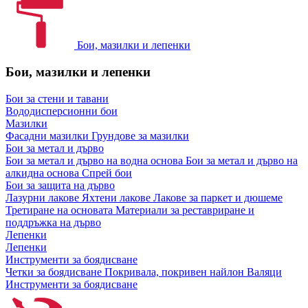
Бои, мазилки и лепенки
Бои, мазилки и лепенки
Бои за стени и тавани
Вододисперсионни бои
Мазилки
Фасадни мазилки
Грундове за мазилки
Бои за метал и дърво
Бои за метал и дърво на водна основа
Бои за метал и дърво на
алкидна основа
Спрей бои
Бои за защита на дърво
Лазурни лакове
Яхтени лакове
Лакове за паркет и дюшеме
Третиране на основата
Материали за реставриране и
поддръжка на дърво
Лепенки
Лепенки
Инструменти за боядисване
Четки за боядисване
Покривала, покривен найлон
Валяци
Инструменти за боядисване