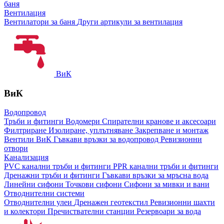
баня
Вентилация
Вентилатори за баня
Други артикули за вентилация
ВиК
ВиК
Водопровод
Тръби и фитинги
Водомери
Спирателни кранове и аксесоари
Филтриране
Изолиране, уплътняване
Закрепване и монтаж
Вентили ВиК
Гъвкави връзки за водопровод
Ревизионни
отвори
Канализация
PVC канални тръби и фитинги
PPR канални тръби и фитинги
Дренажни тръби и фитинги
Гъвкави връзки за мръсна вода
Линейни сифони
Точкови сифони
Сифони за мивки и вани
Отводнителни системи
Отводнителни улеи
Дренажен геотекстил
Ревизионни шахти
и колектори
Пречиствателни станции
Резервоари за вода