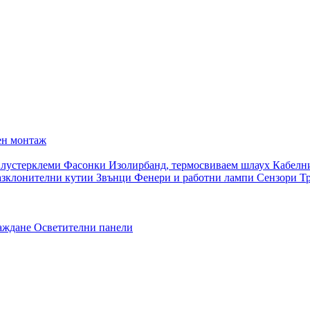
ен монтаж
 лустерклеми
Фасонки
Изолирбанд, термосвиваем шлаух
Кабелн
азклонителни кутии
Звънци
Фенери и работни лампи
Сензори
Т
раждане
Осветителни панели