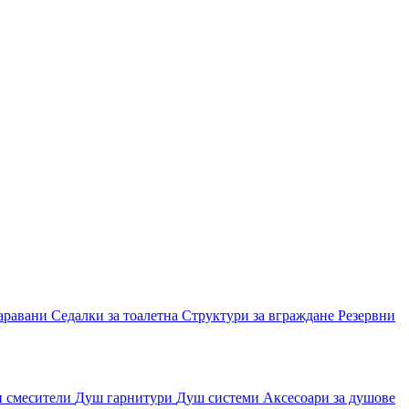
аравани
Седалки за тоалетна
Структури за вграждане
Резервни
и смесители
Душ гарнитури
Душ системи
Аксесоари за душове