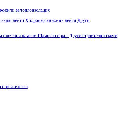
рофили за топлоизолация
епващи ленти
Хидроизолационни ленти
Други
за плочки и камъни
Шамотна пръст
Други строителни смеси
о строителство