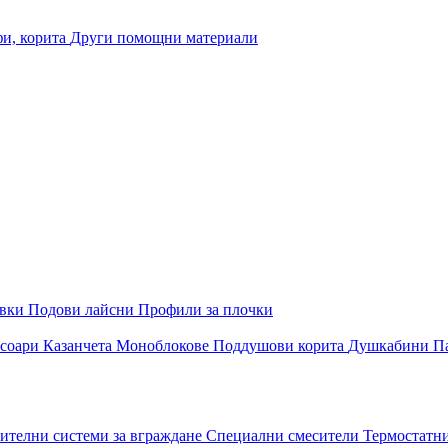
и, корита
Други помощни материали
овки
Подови лайсни
Профили за плочки
соари
Казанчета
Моноблокове
Поддушови корита
Душкабини
П
ителни системи за вграждане
Специални смесители
Термостатн