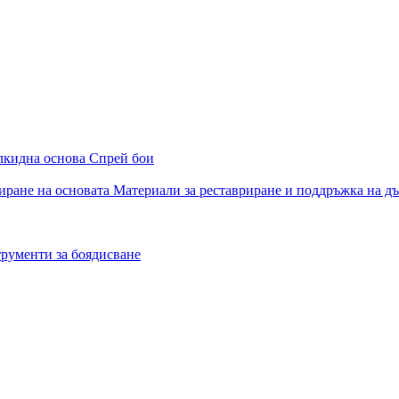
алкидна основа
Спрей бои
иране на основата
Материали за реставриране и поддръжка на д
рументи за боядисване