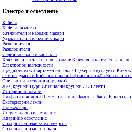
Електро и осветление
Кабели
Кабели на метър
Удължители и кабелни макари
Удължители и кабелни макари
Разклонители
Разклонители
Серии ключове и контакти
Ключове и контакти за вграждане
Ключове и контакти за външ
Електропринадлежности
Предпазители, апартаментни табла
Щекери и куплунги
Клеми,
ел.инструменти
Кабелни канали
Гофрирани тръби
Конзоли и р
Светлинни източници(крушки)
ЛЕД крушки
Пури
Специални крушки
ЛЕД ленти
Интериорни лампи
Плафони и аплици
Настолни лампи
Лампи за баня
Луни за вг
Екстериорни лампи
Прожектори
Индустриално осветление
Аварийно осветление
Соларни системи за ел. енергия
Соларни системи за покрив