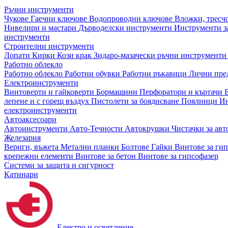
Ръчни инструменти
Чукове
Гаечни ключове
Водопроводни ключове
Вложки, тресч
Нивелири и мастари
Дърводелски инструменти
Инструменти за
инструменти
Строителни инструменти
Лопати
Кирки
Кози крак
Зидаро-мазачески ръчни инструмент
Работно облекло
Работно облекло
Работни обувки
Работни ръкавици
Лични пре
Електроинструменти
Винтоверти и гайковерти
Бормашини
Перфоратори и къртачи
лепене и с горещ въздух
Пистолети за боядисване
Поялници
Ин
електроинструменти
Автоаксесоари
Автоинструменти
Авто-Течности
Автокрушки
Чистачки за ав
Железария
Вериги, въжета
Метални планки
Болтове
Гайки
Винтове за ги
крепежни елементи
Винтове за бетон
Винтове за гипсофазер
Системи за защита и сигурност
Катинари
Електро и осветление