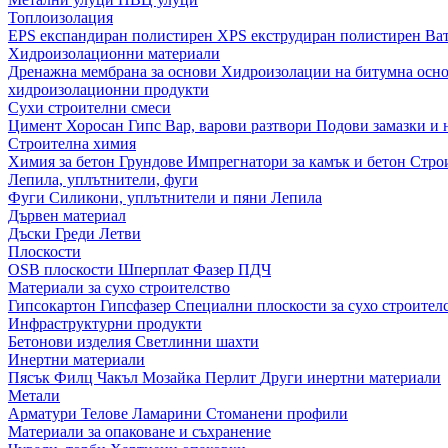
Топлоизолация
EPS експандиран полистирен
XPS екструдиран полистирен
Ва
Хидроизолационни материали
Дренажна мембрана за основи
Хидроизолации на битумна осн
хидроизолационни продукти
Сухи строителни смеси
Цимент
Хоросан
Гипс
Вар, варови разтвори
Подови замазки и
Строителна химия
Химия за бетон
Грундове
Импрегнатори за камък и бетон
Стро
Лепила, уплътнители, фуги
Фуги
Силикони, уплътнители и пяни
Лепила
Дървен материал
Дъски
Греди
Летви
Плоскости
OSB плоскости
Шперплат
Фазер
ПДЧ
Материали за сухо строителство
Гипсокартон
Гипсфазер
Специални плоскости за сухо строител
Инфраструктурни продукти
Бетонови изделия
Светлинни шахти
Инертни материали
Пясък
Филц
Чакъл
Мозайкa
Перлит
Други инертни материали
Метали
Арматури
Телове
Ламарини
Стоманени профили
Материали за опаковане и съхранение