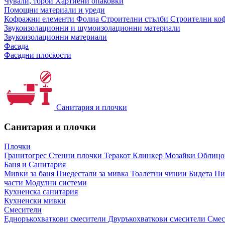
Чували, торби
Хартиени опаковки
Помощни материали и уреди
Кофражни елементи
Фолиа
Строителни стълби
Строителни коф
Звукоизолационни и шумоизолационни материали
Звукоизолационни материали
Фасада
Фасадни плоскости
Санитария и плочки
Санитария и плочки
Плочки
Гранитогрес
Стенни плочки
Теракот
Клинкер
Мозайки
Облиц
Баня и Санитария
Мивки за баня
Пиедестали за мивка
Тоалетни чинии
Бидета
Пи
части
Модулни системи
Кухненска санитария
Кухненски мивки
Смесители
Едноръкохваткови смесители
Двуръкохваткови смесители
Смес