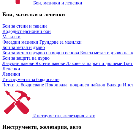
Бои, мазилки и лепенки
Бои, мазилки и лепенки
Бои за стени и тавани
Вододисперсионни бои
Мазилки
Фасадни мазилки
Грундове за мазилки
Бои за метал и дърво
Бои за метал и дърво на водна основа
Бои за метал и дърво на 
Бои за защита на дърво
Лазурни лакове
Яхтени лакове
Лакове за паркет и дюшеме
Трет
Лепенки
Лепенки
Инструменти за боядисване
Четки за боядисване
Покривала, покривен найлон
Валяци
Инст
Инструменти, железария, авто
Инструменти, железария, авто