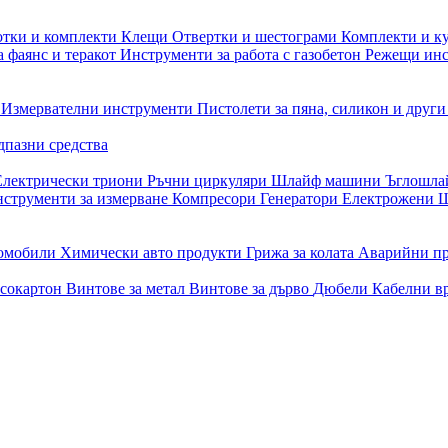
отки и комплекти
Клещи
Отвертки и шестограми
Комплекти и к
 фаянс и теракот
Инструменти за работа с газобетон
Режещи ин
и
Измервателни инструменти
Пистолети за пяна, силикон и друг
дпазни средства
Електрически триони
Ръчни циркуляри
Шлайф машини
Ъглошл
струменти за измерване
Компресори
Генератори
Електрожени
Ш
томобили
Химически авто продукти
Грижа за колата
Аварийни п
псокартон
Винтове за метал
Винтове за дърво
Дюбели
Кабелни в