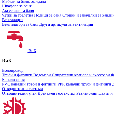
Мебели за баня, огледала
Шкафове за баня
Аксесоари за баня
Четки за тоалетна
Полици за баня
Стойки и закачалки за хавли
Вентилация
Вентилатори за баня
Други артикули за вентилация
ВиК
ВиК
Водопровод
Тръби и фитинги
Водомери
Спирателни кранове и аксесоари
Ф
Канализация
PVC канални тръби и фитинги
PPR канални тръби и фитинги
Отводнителни системи
Отводнителни улеи
Дренажен геотекстил
Ревизионни шахти и