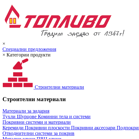
×
Специални предложения
×
Категории продукти
Строителни материали
Строителни материали
Материали за зидария
Тухли
Щурцове
Коминни тела и системи
Покривни системи и материали
Керемиди
Покривни плоскости
Покривни аксесоари
Подпокрив
Отводнителни системи за покрив
Метални улуци
ПВЦ улуци