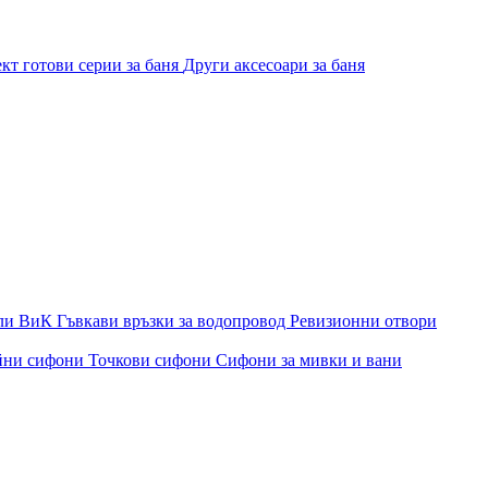
кт готови серии за баня
Други аксесоари за баня
ли ВиК
Гъвкави връзки за водопровод
Ревизионни отвори
йни сифони
Точкови сифони
Сифони за мивки и вани