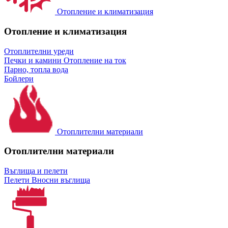
Отопление и климатизация
Отопление и климатизация
Отоплителни уреди
Печки и камини
Отопление на ток
Парно, топла вода
Бойлери
Отоплителни материали
Отоплителни материали
Въглища и пелети
Пелети
Вносни въглища