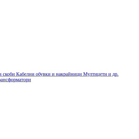
и скоби
Кабелни обувки и накрайници
Мултицети и др.
рансформатори