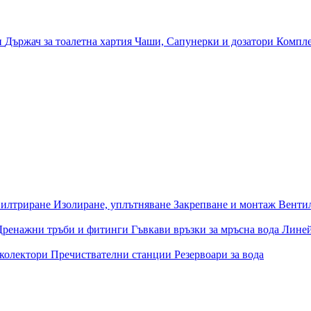
и
Държач за тоалетна хартия
Чаши, Сапунерки и дозатори
Компле
илтриране
Изолиране, уплътняване
Закрепване и монтаж
Венти
Дренажни тръби и фитинги
Гъвкави връзки за мръсна вода
Лине
 колектори
Пречиствателни станции
Резервоари за вода