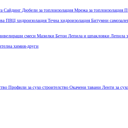
та
Сайдинг
Дюбели за топлоизолация
Мрежа за топлоизолация
П
ова
ПВЦ хидроизолация
Течна хидроизолация
Битумни самозал
 нивелиращи смеси
Мазилки
Бетон
Лепила и шпакловки
Лепила 
ителна химия-други
ство
Профили за сухо строителство
Окачени тавани
Ленти за сух