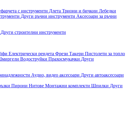
уфарчета с инструменти
Длета
Триони и бичкии
Лебедки
струменти
Други ръчни инструменти
Аксесоари за ръчни
и
Други строителни инструменти
айфи
Електрически рендета
Фрези
Такери
Пистолети за топло
миргели
Водоструйки
Прахосмукачки
Други
ринадлежности
Аудио, видео аксесоари
Други автоаксесоари
ръзки
Пирони
Нитове
Монтажни комплекти
Шпилки
Други