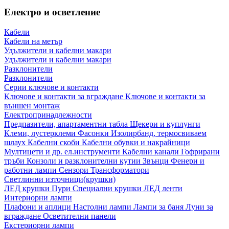
Електро и осветление
Кабели
Кабели на метър
Удължители и кабелни макари
Удължители и кабелни макари
Разклонители
Разклонители
Серии ключове и контакти
Ключове и контакти за вграждане
Ключове и контакти за
външен монтаж
Електропринадлежности
Предпазители, апартаментни табла
Щекери и куплунги
Клеми, лустерклеми
Фасонки
Изолирбанд, термосвиваем
шлаух
Кабелни скоби
Кабелни обувки и накрайници
Мултицети и др. ел.инструменти
Кабелни канали
Гофрирани
тръби
Конзоли и разклонителни кутии
Звънци
Фенери и
работни лампи
Сензори
Трансформатори
Светлинни източници(крушки)
ЛЕД крушки
Пури
Специални крушки
ЛЕД ленти
Интериорни лампи
Плафони и аплици
Настолни лампи
Лампи за баня
Луни за
вграждане
Осветителни панели
Екстериорни лампи