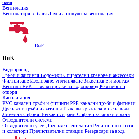
баня
Вентилация
Вентилатори за баня
Други артикули за вентилация
ВиК
ВиК
Водопровод
Тръби и фитинги
Водомери
Спирателни кранове и аксесоари
Филтриране
Изолиране, уплътняване
Закрепване и монтаж
Вентили ВиК
Гъвкави връзки за водопровод
Ревизионни
отвори
Канализация
PVC канални тръби и фитинги
PPR канални тръби и фитинги
Дренажни тръби и фитинги
Гъвкави връзки за мръсна вода
Линейни сифони
Точкови сифони
Сифони за мивки и вани
Отводнителни системи
Отводнителни улеи
Дренажен геотекстил
Ревизионни шахти
и колектори
Пречиствателни станции
Резервоари за вода