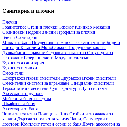
Санитария и плочки
Плочки
Гранитогрес
Стенни плочки
Теракот
Клинкер
Мозайки
Облицовки
Подови лайсни
Профили за плочки
Баня и Санитария
Мивки за баня
Пиедестали за мивка
Тоалетни чинии
Бидета
Писоари
Казанчета
Моноблокове
Поддушови корита
Душкабини
Паравани
Седалки за тоалетна
Структури за
вграждане
Резервни части
Модулни системи
Кухненска санитария
Кухненски мивки
Смесители
Едноръкохваткови смесители
Двуръкохваткови смесители
Смесителни системи за вграждане
Специални смесители
Термостатни смесители
Душ гарнитури
Душ системи
Аксесоари за душове
Мебели за баня, огледала
Шкафове за баня
Аксесоари за баня
Четки за тоалетна
Полици за баня
Стойки и закачалки за
хавлии
Държач за тоалетна хартия
Чаши, Сапунерки и
дозатори
Комплект готови серии за баня
Други аксесоари за