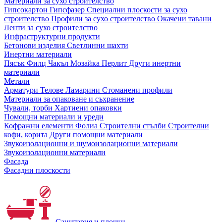
Материали за сухо строителство
Гипсокартон
Гипсфазер
Специални плоскости за сухо
строителство
Профили за сухо строителство
Окачени тавани
Ленти за сухо строителство
Инфраструктурни продукти
Бетонови изделия
Светлинни шахти
Инертни материали
Пясък
Филц
Чакъл
Мозайкa
Перлит
Други инертни
материали
Метали
Арматури
Телове
Ламарини
Стоманени профили
Материали за опаковане и съхранение
Чували, торби
Хартиени опаковки
Помощни материали и уреди
Кофражни елементи
Фолиа
Строителни стълби
Строителни
кофи, корита
Други помощни материали
Звукоизолационни и шумоизолационни материали
Звукоизолационни материали
Фасада
Фасадни плоскости
Санитария и плочки