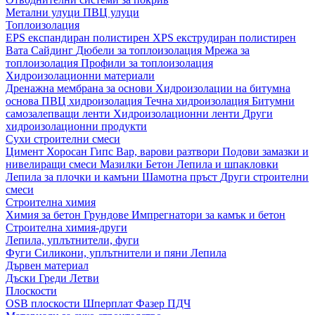
Метални улуци
ПВЦ улуци
Топлоизолация
EPS експандиран полистирен
XPS екструдиран полистирен
Вата
Сайдинг
Дюбели за топлоизолация
Мрежа за
топлоизолация
Профили за топлоизолация
Хидроизолационни материали
Дренажна мембрана за основи
Хидроизолации на битумна
основа
ПВЦ хидроизолация
Течна хидроизолация
Битумни
самозалепващи ленти
Хидроизолационни ленти
Други
хидроизолационни продукти
Сухи строителни смеси
Цимент
Хоросан
Гипс
Вар, варови разтвори
Подови замазки и
нивелиращи смеси
Мазилки
Бетон
Лепила и шпакловки
Лепила за плочки и камъни
Шамотна пръст
Други строителни
смеси
Строителна химия
Химия за бетон
Грундове
Импрегнатори за камък и бетон
Строителна химия-други
Лепила, уплътнители, фуги
Фуги
Силикони, уплътнители и пяни
Лепила
Дървен материал
Дъски
Греди
Летви
Плоскости
OSB плоскости
Шперплат
Фазер
ПДЧ