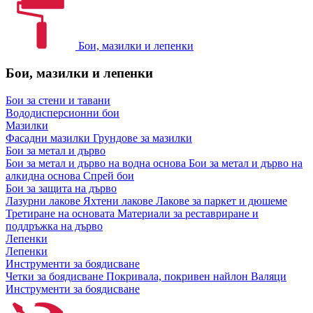
Бои, мазилки и лепенки
Бои, мазилки и лепенки
Бои за стени и тавани
Вододисперсионни бои
Мазилки
Фасадни мазилки
Грундове за мазилки
Бои за метал и дърво
Бои за метал и дърво на водна основа
Бои за метал и дърво на
алкидна основа
Спрей бои
Бои за защита на дърво
Лазурни лакове
Яхтени лакове
Лакове за паркет и дюшеме
Третиране на основата
Материали за реставриране и
поддръжка на дърво
Лепенки
Лепенки
Инструменти за боядисване
Четки за боядисване
Покривала, покривен найлон
Валяци
Инструменти за боядисване