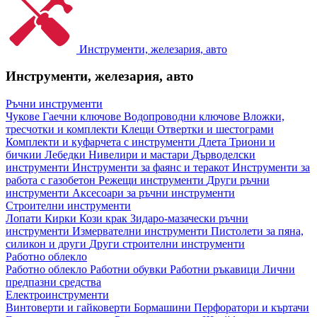
Инструменти, железария, авто
Инструменти, железария, авто
Ръчни инструменти
Чукове
Гаечни ключове
Водопроводни ключове
Вложки,
тресчотки и комплекти
Клещи
Отвертки и шестограми
Комплекти и куфарчета с инструменти
Длета
Триони и
бичкии
Лебедки
Нивелири и мастари
Дърводелски
инструменти
Инструменти за фаянс и теракот
Инструменти за
работа с газобетон
Режещи инструменти
Други ръчни
инструменти
Аксесоари за ръчни инструменти
Строителни инструменти
Лопати
Кирки
Кози крак
Зидаро-мазачески ръчни
инструменти
Измервателни инструменти
Пистолети за пяна,
силикон и други
Други строителни инструменти
Работно облекло
Работно облекло
Работни обувки
Работни ръкавици
Лични
предпазни средства
Електроинструменти
Винтоверти и гайковерти
Бормашини
Перфоратори и къртачи