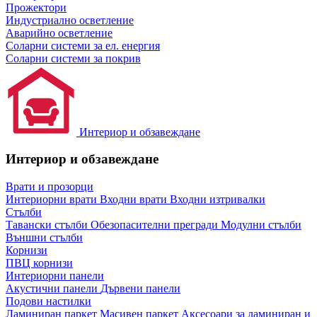
Прожектори
Индустриално осветление
Аварийно осветление
Соларни системи за ел. енергия
Соларни системи за покрив
Интериор и обзавеждане
Интериор и обзавеждане
Врати и прозорци
Интериорни врати
Входни врати
Входни изтривалки
Стълби
Тавански стълби
Обезопасителни прегради
Модулни стълби
Външни стълби
Корнизи
ПВЦ корнизи
Интериорни панели
Акустични панели
Дървени панели
Подови настилки
Ламиниран паркет
Масивен паркет
Аксесоари за ламиниран и