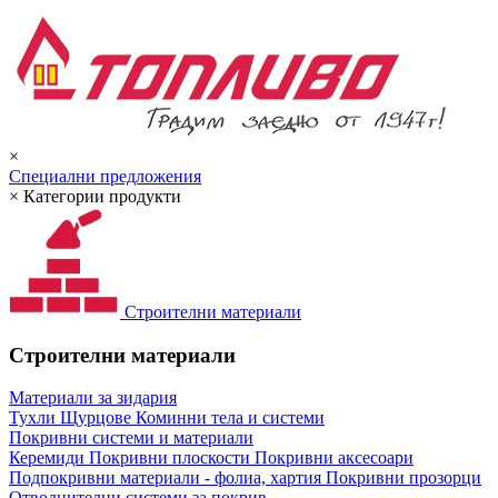
×
Специални предложения
×
Категории продукти
Строителни материали
Строителни материали
Материали за зидария
Тухли
Щурцове
Коминни тела и системи
Покривни системи и материали
Керемиди
Покривни плоскости
Покривни аксесоари
Подпокривни материали - фолиа, хартия
Покривни прозорци
Отводнителни системи за покрив