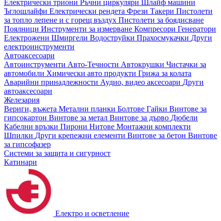
Електрически триони
Ръчни циркуляри
Шлайф машини
Ъглошлайфи
Електрически рендета
Фрези
Такери
Пистолети
за топло лепене и с горещ въздух
Пистолети за боядисване
Поялници
Инструменти за измерване
Компресори
Генератори
Електрожени
Шмиргели
Водоструйки
Прахосмукачки
Други
електроинструменти
Автоаксесоари
Автоинструменти
Авто-Течности
Автокрушки
Чистачки за
автомобили
Химически авто продукти
Грижа за колата
Аварийни принадлежности
Аудио, видео аксесоари
Други
автоаксесоари
Железария
Вериги, въжета
Метални планки
Болтове
Гайки
Винтове за
гипсокартон
Винтове за метал
Винтове за дърво
Дюбели
Кабелни връзки
Пирони
Нитове
Монтажни комплекти
Шпилки
Други крепежни елементи
Винтове за бетон
Винтове
за гипсофазер
Системи за защита и сигурност
Катинари
Електро и осветление