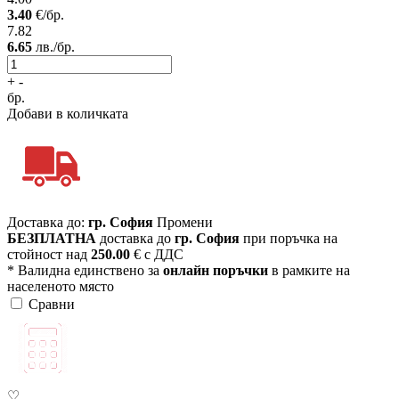
3.40
€/бр.
7.82
6.65
лв./бр.
+
-
бр.
Добави в количката
Доставка до:
гр. София
Промени
БЕЗПЛАТНА
доставка до
гр. София
при поръчка на
стойност над
250.00
€ с ДДС
* Валидна единствено за
онлайн поръчки
в рамките на
населеното място
Сравни
♡