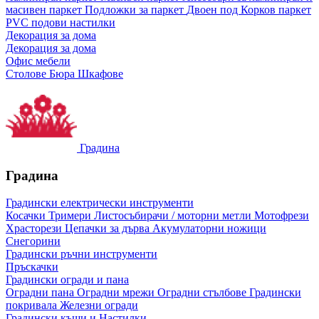
масивен паркет
Подложки за паркет
Двоен под
Корков паркет
PVC подови настилки
Декорация за дома
Декорация за дома
Офис мебели
Столове
Бюра
Шкафове
Градина
Градина
Градински електрически инструменти
Косачки
Тримери
Листосъбирачи / моторни метли
Мотофрези
Храсторези
Цепачки за дърва
Акумулаторни ножици
Снегорини
Градински ръчни инструменти
Пръскачки
Градински огради и пана
Оградни пана
Оградни мрежи
Оградни стълбове
Градински
покривала
Железни огради
Градински къщи и Настилки