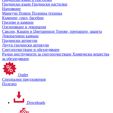
Градински къщи
Градински настилки
Напояване
Маркучи
Помпи
Поливна техника
Къмпинг, грил, басейни
Грилове и камини
Озеленяване и декорация
Саксии, Кашпи и Цветарници
Торове, препарати, защита
Декоративни камъни
Градински артикули
Други градински артикули
Снегопочистване и обезледяване
Ръчни инструменти за снегопочистване
Химически вещества
за обезледяване
Outlet
Специални предложения
Полезно
Downloads