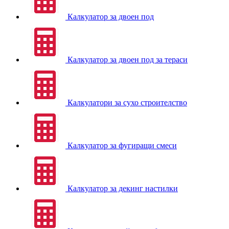
Калкулатор за двоен под
Калкулатор за двоен под за тераси
Калкулатори за сухо строителство
Калкулатор за фугиращи смеси
Калкулатор за декинг настилки