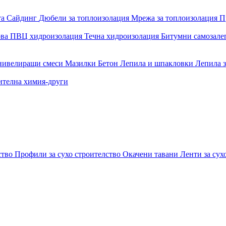
та
Сайдинг
Дюбели за топлоизолация
Мрежа за топлоизолация
П
ова
ПВЦ хидроизолация
Течна хидроизолация
Битумни самозал
 нивелиращи смеси
Мазилки
Бетон
Лепила и шпакловки
Лепила 
ителна химия-други
ство
Профили за сухо строителство
Окачени тавани
Ленти за сух