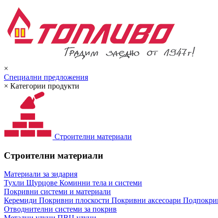
×
Специални предложения
×
Категории продукти
Строителни материали
Строителни материали
Материали за зидария
Тухли
Щурцове
Коминни тела и системи
Покривни системи и материали
Керемиди
Покривни плоскости
Покривни аксесоари
Подпокрив
Отводнителни системи за покрив
Метални улуци
ПВЦ улуци