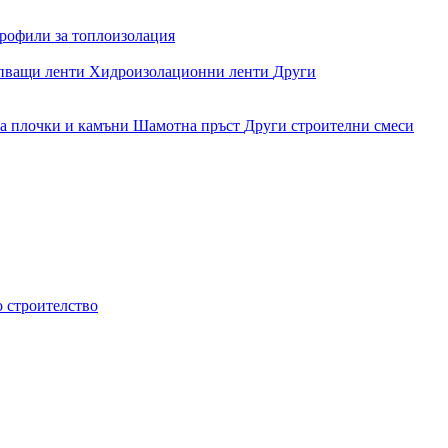
рофили за топлоизолация
епващи ленти
Хидроизолационни ленти
Други
за плочки и камъни
Шамотна пръст
Други строителни смеси
о строителство