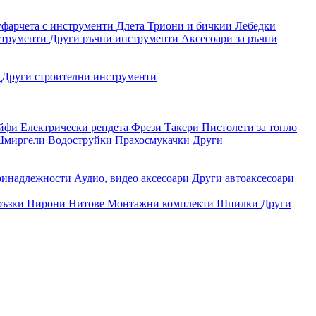
уфарчета с инструменти
Длета
Триони и бичкии
Лебедки
струменти
Други ръчни инструменти
Аксесоари за ръчни
и
Други строителни инструменти
айфи
Електрически рендета
Фрези
Такери
Пистолети за топло
миргели
Водоструйки
Прахосмукачки
Други
ринадлежности
Аудио, видео аксесоари
Други автоаксесоари
ръзки
Пирони
Нитове
Монтажни комплекти
Шпилки
Други