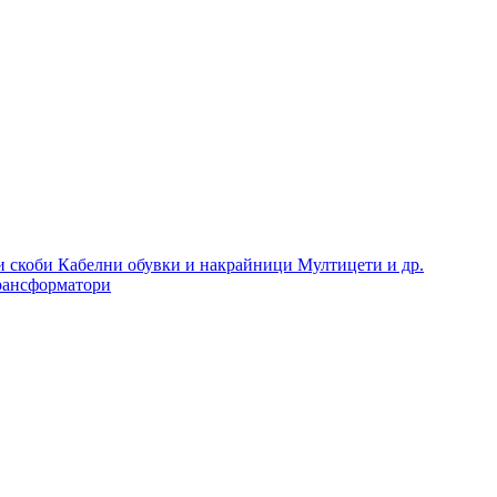
и скоби
Кабелни обувки и накрайници
Мултицети и др.
рансформатори