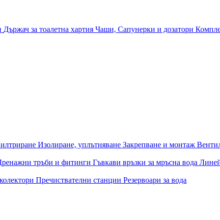
и
Държач за тоалетна хартия
Чаши, Сапунерки и дозатори
Компле
илтриране
Изолиране, уплътняване
Закрепване и монтаж
Венти
Дренажни тръби и фитинги
Гъвкави връзки за мръсна вода
Лине
 колектори
Пречиствателни станции
Резервоари за вода