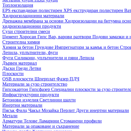
Топлоизолация
EPS експандиран полистирен
XPS екструдиран полистирен
Ва
Хидроизолационни материали
Дренажна мембрана за основи
Хидроизолации на битумна осн
хидроизолационни продукти
Сухи строителни смеси
Цимент
Хоросан
Гипс
Вар, варови разтвори
Подови замазки и
Строителна химия
Химия за бетон
Грундове
Импрегнатори за камък и бетон
Стро
Лепила, уплътнители, фуги
Фуги
Силикони, уплътнители и пяни
Лепила
Дървен материал
Дъски
Греди
Летви
Плоскости
OSB плоскости
Шперплат
Фазер
ПДЧ
Материали за сухо строителство
Гипсокартон
Гипсфазер
Специални плоскости за сухо строител
Инфраструктурни продукти
Бетонови изделия
Светлинни шахти
Инертни материали
Пясък
Филц
Чакъл
Мозайкa
Перлит
Други инертни материали
Метали
Арматури
Телове
Ламарини
Стоманени профили
Материали за опаковане и съхранение