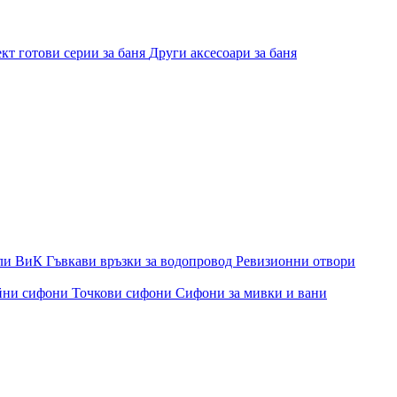
кт готови серии за баня
Други аксесоари за баня
ли ВиК
Гъвкави връзки за водопровод
Ревизионни отвори
йни сифони
Точкови сифони
Сифони за мивки и вани