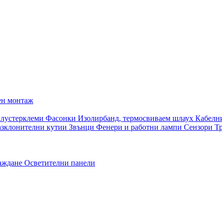
ен монтаж
 лустерклеми
Фасонки
Изолирбанд, термосвиваем шлаух
Кабелн
азклонителни кутии
Звънци
Фенери и работни лампи
Сензори
Т
раждане
Осветителни панели