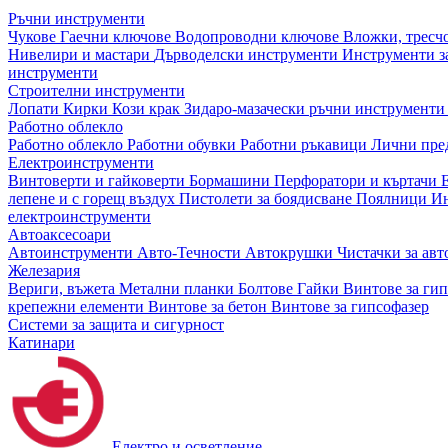
Ръчни инструменти
Чукове
Гаечни ключове
Водопроводни ключове
Вложки, тресч
Нивелири и мастари
Дърводелски инструменти
Инструменти за
инструменти
Строителни инструменти
Лопати
Кирки
Кози крак
Зидаро-мазачески ръчни инструмент
Работно облекло
Работно облекло
Работни обувки
Работни ръкавици
Лични пре
Електроинструменти
Винтоверти и гайковерти
Бормашини
Перфоратори и къртачи
лепене и с горещ въздух
Пистолети за боядисване
Поялници
Ин
електроинструменти
Автоаксесоари
Автоинструменти
Авто-Течности
Автокрушки
Чистачки за ав
Железария
Вериги, въжета
Метални планки
Болтове
Гайки
Винтове за ги
крепежни елементи
Винтове за бетон
Винтове за гипсофазер
Системи за защита и сигурност
Катинари
Електро и осветление