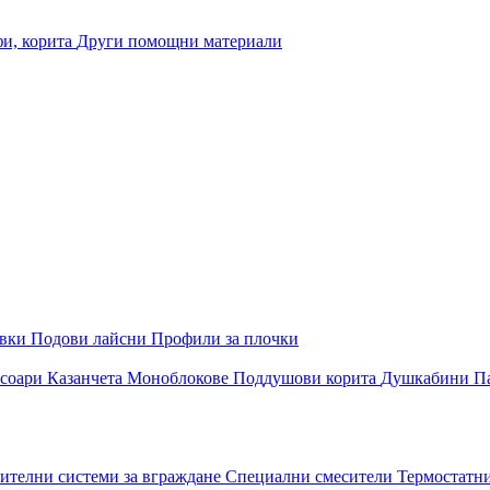
и, корита
Други помощни материали
овки
Подови лайсни
Профили за плочки
соари
Казанчета
Моноблокове
Поддушови корита
Душкабини
П
ителни системи за вграждане
Специални смесители
Термостатн