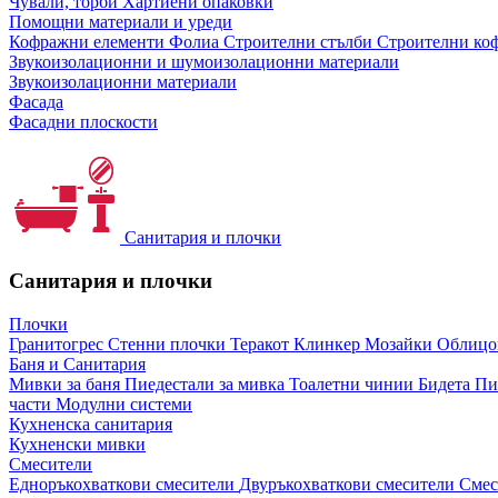
Чували, торби
Хартиени опаковки
Помощни материали и уреди
Кофражни елементи
Фолиа
Строителни стълби
Строителни коф
Звукоизолационни и шумоизолационни материали
Звукоизолационни материали
Фасада
Фасадни плоскости
Санитария и плочки
Санитария и плочки
Плочки
Гранитогрес
Стенни плочки
Теракот
Клинкер
Мозайки
Облиц
Баня и Санитария
Мивки за баня
Пиедестали за мивка
Тоалетни чинии
Бидета
Пи
части
Модулни системи
Кухненска санитария
Кухненски мивки
Смесители
Едноръкохваткови смесители
Двуръкохваткови смесители
Смес