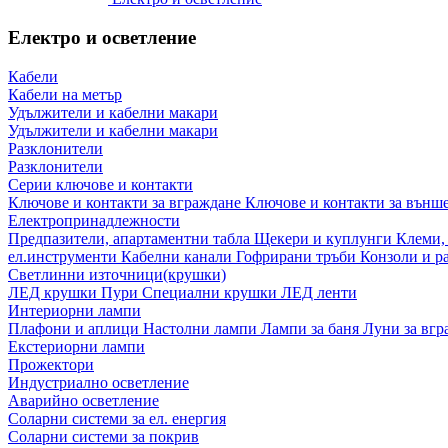
Електро и осветление
Кабели
Кабели на метър
Удължители и кабелни макари
Удължители и кабелни макари
Разклонители
Разклонители
Серии ключове и контакти
Ключове и контакти за вграждане
Ключове и контакти за външ
Електропринадлежности
Предпазители, апартаментни табла
Щекери и куплунги
Клеми,
ел.инструменти
Кабелни канали
Гофрирани тръби
Конзоли и р
Светлинни източници(крушки)
ЛЕД крушки
Пури
Специални крушки
ЛЕД ленти
Интериорни лампи
Плафони и аплици
Настолни лампи
Лампи за баня
Луни за вг
Екстериорни лампи
Прожектори
Индустриално осветление
Аварийно осветление
Соларни системи за ел. енергия
Соларни системи за покрив