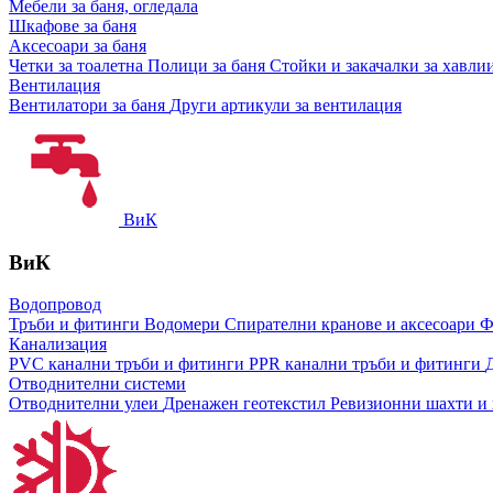
Мебели за баня, огледала
Шкафове за баня
Аксесоари за баня
Четки за тоалетна
Полици за баня
Стойки и закачалки за хавли
Вентилация
Вентилатори за баня
Други артикули за вентилация
ВиК
ВиК
Водопровод
Тръби и фитинги
Водомери
Спирателни кранове и аксесоари
Ф
Канализация
PVC канални тръби и фитинги
PPR канални тръби и фитинги
Отводнителни системи
Отводнителни улеи
Дренажен геотекстил
Ревизионни шахти и