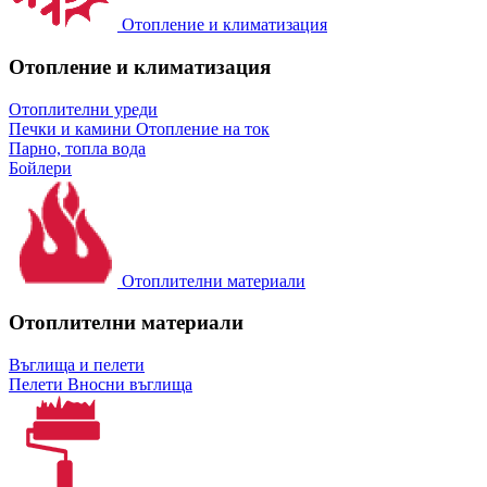
Отопление и климатизация
Отопление и климатизация
Отоплителни уреди
Печки и камини
Отопление на ток
Парно, топла вода
Бойлери
Отоплителни материали
Отоплителни материали
Въглища и пелети
Пелети
Вносни въглища