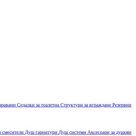
аравани
Седалки за тоалетна
Структури за вграждане
Резервни
и смесители
Душ гарнитури
Душ системи
Аксесоари за душове