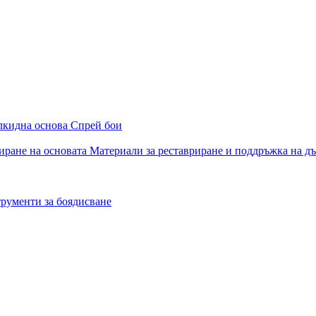
алкидна основа
Спрей бои
иране на основата
Материали за реставриране и поддръжка на д
рументи за боядисване