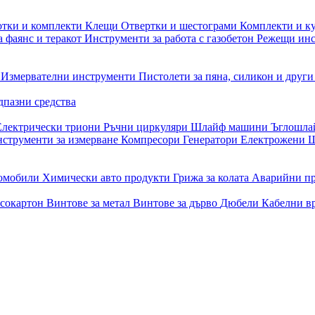
отки и комплекти
Клещи
Отвертки и шестограми
Комплекти и к
 фаянс и теракот
Инструменти за работа с газобетон
Режещи ин
и
Измервателни инструменти
Пистолети за пяна, силикон и друг
дпазни средства
Електрически триони
Ръчни циркуляри
Шлайф машини
Ъглошл
струменти за измерване
Компресори
Генератори
Електрожени
Ш
томобили
Химически авто продукти
Грижа за колата
Аварийни п
псокартон
Винтове за метал
Винтове за дърво
Дюбели
Кабелни в