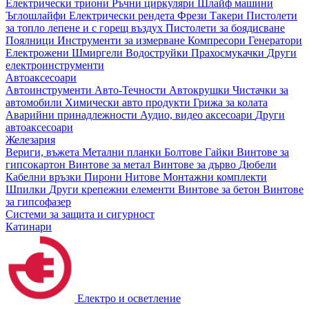
Електрически триони
Ръчни циркуляри
Шлайф машини
Ъглошлайфи
Електрически рендета
Фрези
Такери
Пистолети
за топло лепене и с горещ въздух
Пистолети за боядисване
Поялници
Инструменти за измерване
Компресори
Генератори
Електрожени
Шмиргели
Водоструйки
Прахосмукачки
Други
електроинструменти
Автоаксесоари
Автоинструменти
Авто-Течности
Автокрушки
Чистачки за
автомобили
Химически авто продукти
Грижа за колата
Аварийни принадлежности
Аудио, видео аксесоари
Други
автоаксесоари
Железария
Вериги, въжета
Метални планки
Болтове
Гайки
Винтове за
гипсокартон
Винтове за метал
Винтове за дърво
Дюбели
Кабелни връзки
Пирони
Нитове
Монтажни комплекти
Шпилки
Други крепежни елементи
Винтове за бетон
Винтове
за гипсофазер
Системи за защита и сигурност
Катинари
Електро и осветление