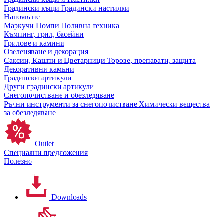
Градински къщи
Градински настилки
Напояване
Маркучи
Помпи
Поливна техника
Къмпинг, грил, басейни
Грилове и камини
Озеленяване и декорация
Саксии, Кашпи и Цветарници
Торове, препарати, защита
Декоративни камъни
Градински артикули
Други градински артикули
Снегопочистване и обезледяване
Ръчни инструменти за снегопочистване
Химически вещества
за обезледяване
Outlet
Специални предложения
Полезно
Downloads