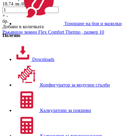
18.74
лв./бр.
+
-
бр.
Тониране на бои и мазилки
Добави в количката
Ръкавици зимни
Flex Comfort Thermo , размер 10
Полезно
Downloads
Конфигуратор за модулни стълби
Калкулатори за покриви
Калкулатор за топлоизолация