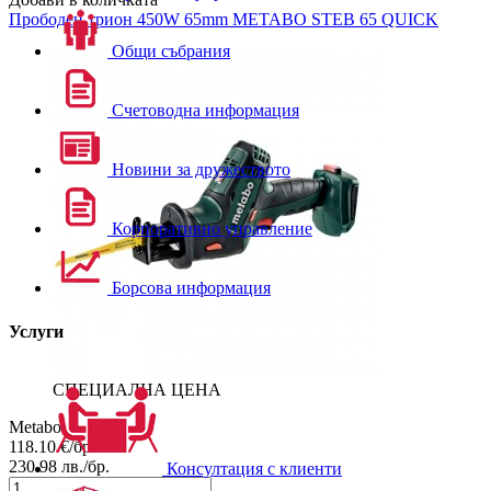
Прободен трион
450W 65mm METABO STEB 65 QUICK
Общи събрания
Счетоводна информация
Новини за дружеството
Корпоративно управление
Борсова информация
Услуги
СПЕЦИАЛНА ЦЕНА
Metabo
118.10
€/бр.
230.98
лв./бр.
Консултация с клиенти