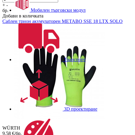
+
-
Мобилен търговски модул
бр.
Добави в количката
Саблен трион акумулаторен
METABO SSE 18 LTX SOLO
Транспорт
3D проектиране
WÜRTH
9.58
€/бр.