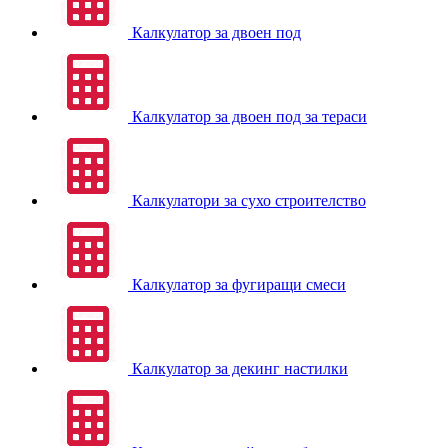
Калкулатор за двоен под
Калкулатор за двоен под за тераси
Калкулатори за сухо строителство
Калкулатор за фугиращи смеси
Калкулатор за декинг настилки