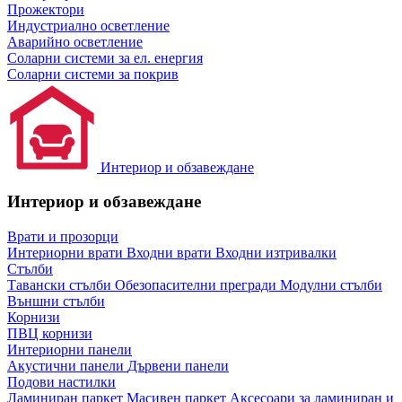
Прожектори
Индустриално осветление
Аварийно осветление
Соларни системи за ел. енергия
Соларни системи за покрив
Интериор и обзавеждане
Интериор и обзавеждане
Врати и прозорци
Интериорни врати
Входни врати
Входни изтривалки
Стълби
Тавански стълби
Обезопасителни прегради
Модулни стълби
Външни стълби
Корнизи
ПВЦ корнизи
Интериорни панели
Акустични панели
Дървени панели
Подови настилки
Ламиниран паркет
Масивен паркет
Аксесоари за ламиниран и