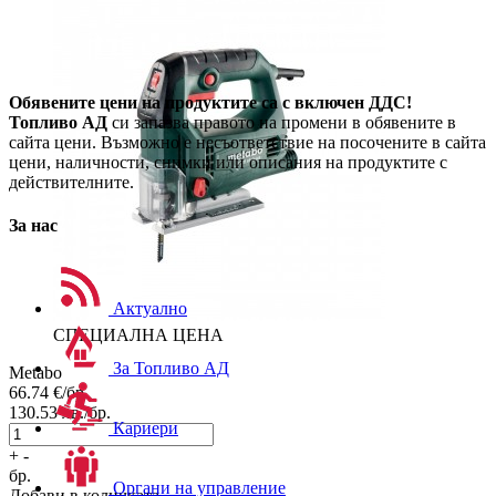
Обявените цени на продуктите са с включен ДДС!
Топливо АД
си запазва правото на промени в обявените в
сайта цени. Възможно е несъответствие на посочените в сайта
цени, наличности, снимки или описания на продуктите с
действителните.
За нас
Актуално
СПЕЦИАЛНА ЦЕНА
За Топливо АД
Metabo
66.74
€/бр.
130.53
лв./бр.
Кариери
+
-
бр.
Органи на управление
Добави в количката