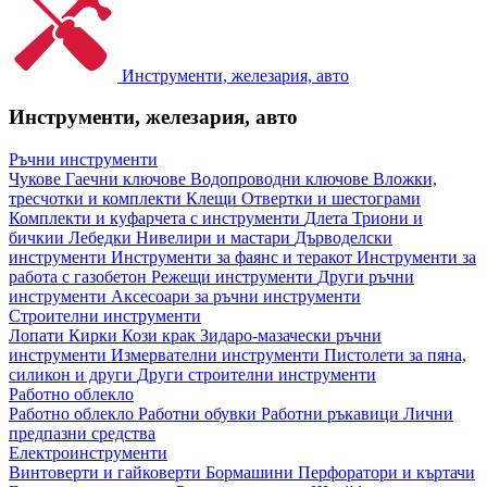
Инструменти, железария, авто
Инструменти, железария, авто
Ръчни инструменти
Чукове
Гаечни ключове
Водопроводни ключове
Вложки,
тресчотки и комплекти
Клещи
Отвертки и шестограми
Комплекти и куфарчета с инструменти
Длета
Триони и
бичкии
Лебедки
Нивелири и мастари
Дърводелски
инструменти
Инструменти за фаянс и теракот
Инструменти за
работа с газобетон
Режещи инструменти
Други ръчни
инструменти
Аксесоари за ръчни инструменти
Строителни инструменти
Лопати
Кирки
Кози крак
Зидаро-мазачески ръчни
инструменти
Измервателни инструменти
Пистолети за пяна,
силикон и други
Други строителни инструменти
Работно облекло
Работно облекло
Работни обувки
Работни ръкавици
Лични
предпазни средства
Електроинструменти
Винтоверти и гайковерти
Бормашини
Перфоратори и къртачи