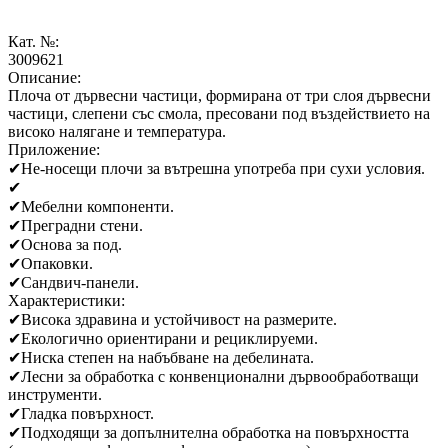
Кат. №:
3009621
Описание:
Плоча от дървесни частици, формирана от три слоя дървесни
частици, слепени със смола, пресовани под въздействието на
високо налягане и температура.
Приложение:
✔
Не-носещи плочи за вътрешна употреба при сухи условия.
✔
✔
Мебелни компоненти.
✔
Преградни стени.
✔
Основа за под.
✔
Опаковки.
✔
Сандвич-панели.
Характеристики:
✔
Висока здравина и устойчивост на размерите.
✔
Екологично ориентирани и рециклируеми.
✔
Ниска степен на набъбване на дебелината.
✔
Лесни за обработка с конвенционални дървообработващи
инструменти.
✔
Гладка повърхност.
✔
Подходящи за допълнителна обработка на повърхността