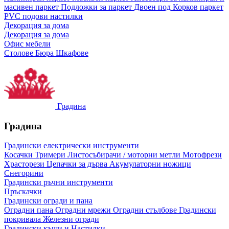
масивен паркет
Подложки за паркет
Двоен под
Корков паркет
PVC подови настилки
Декорация за дома
Декорация за дома
Офис мебели
Столове
Бюра
Шкафове
Градина
Градина
Градински електрически инструменти
Косачки
Тримери
Листосъбирачи / моторни метли
Мотофрези
Храсторези
Цепачки за дърва
Акумулаторни ножици
Снегорини
Градински ръчни инструменти
Пръскачки
Градински огради и пана
Оградни пана
Оградни мрежи
Оградни стълбове
Градински
покривала
Железни огради
Градински къщи и Настилки