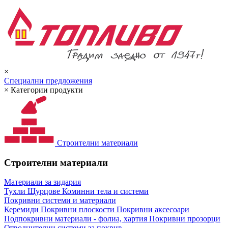
×
Специални предложения
×
Категории продукти
Строителни материали
Строителни материали
Материали за зидария
Тухли
Щурцове
Коминни тела и системи
Покривни системи и материали
Керемиди
Покривни плоскости
Покривни аксесоари
Подпокривни материали - фолиа, хартия
Покривни прозорци
Отводнителни системи за покрив