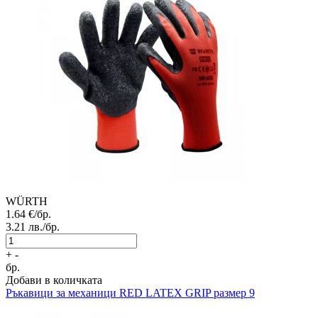
WÜRTH
1.64
€/бр.
3.21
лв./бр.
+
-
бр.
Добави в количката
Ръкавици за механици
RED LATEX GRIP размер 9