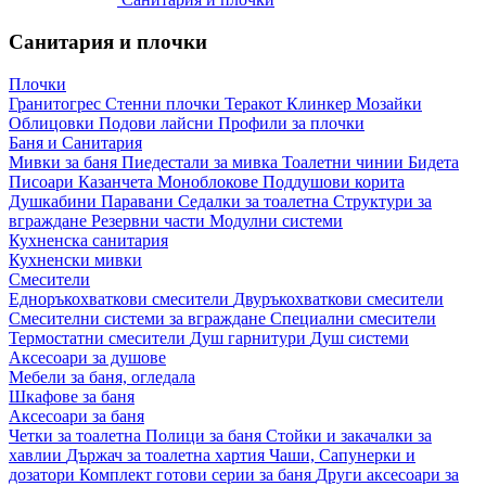
Санитария и плочки
Плочки
Гранитогрес
Стенни плочки
Теракот
Клинкер
Мозайки
Облицовки
Подови лайсни
Профили за плочки
Баня и Санитария
Мивки за баня
Пиедестали за мивка
Тоалетни чинии
Бидета
Писоари
Казанчета
Моноблокове
Поддушови корита
Душкабини
Паравани
Седалки за тоалетна
Структури за
вграждане
Резервни части
Модулни системи
Кухненска санитария
Кухненски мивки
Смесители
Едноръкохваткови смесители
Двуръкохваткови смесители
Смесителни системи за вграждане
Специални смесители
Термостатни смесители
Душ гарнитури
Душ системи
Аксесоари за душове
Мебели за баня, огледала
Шкафове за баня
Аксесоари за баня
Четки за тоалетна
Полици за баня
Стойки и закачалки за
хавлии
Държач за тоалетна хартия
Чаши, Сапунерки и
дозатори
Комплект готови серии за баня
Други аксесоари за