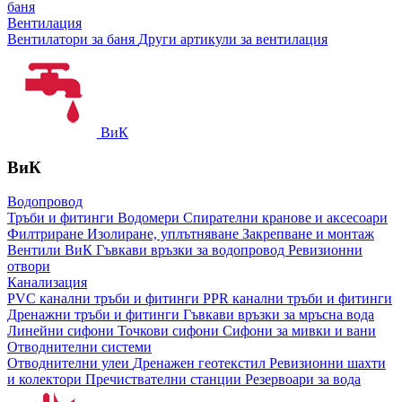
баня
Вентилация
Вентилатори за баня
Други артикули за вентилация
ВиК
ВиК
Водопровод
Тръби и фитинги
Водомери
Спирателни кранове и аксесоари
Филтриране
Изолиране, уплътняване
Закрепване и монтаж
Вентили ВиК
Гъвкави връзки за водопровод
Ревизионни
отвори
Канализация
PVC канални тръби и фитинги
PPR канални тръби и фитинги
Дренажни тръби и фитинги
Гъвкави връзки за мръсна вода
Линейни сифони
Точкови сифони
Сифони за мивки и вани
Отводнителни системи
Отводнителни улеи
Дренажен геотекстил
Ревизионни шахти
и колектори
Пречиствателни станции
Резервоари за вода