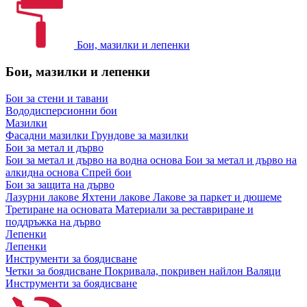
Бои, мазилки и лепенки
Бои, мазилки и лепенки
Бои за стени и тавани
Вододисперсионни бои
Мазилки
Фасадни мазилки
Грундове за мазилки
Бои за метал и дърво
Бои за метал и дърво на водна основа
Бои за метал и дърво на
алкидна основа
Спрей бои
Бои за защита на дърво
Лазурни лакове
Яхтени лакове
Лакове за паркет и дюшеме
Третиране на основата
Материали за реставриране и
поддръжка на дърво
Лепенки
Лепенки
Инструменти за боядисване
Четки за боядисване
Покривала, покривен найлон
Валяци
Инструменти за боядисване