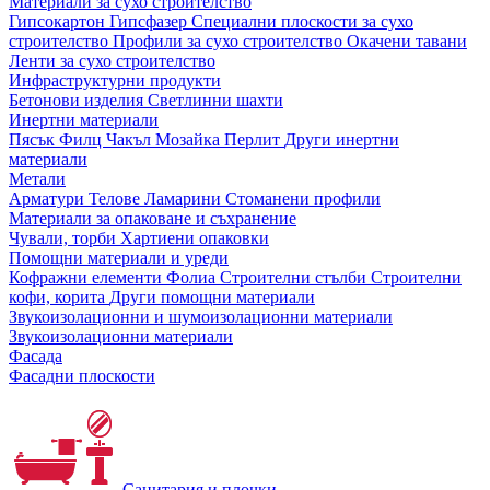
Материали за сухо строителство
Гипсокартон
Гипсфазер
Специални плоскости за сухо
строителство
Профили за сухо строителство
Окачени тавани
Ленти за сухо строителство
Инфраструктурни продукти
Бетонови изделия
Светлинни шахти
Инертни материали
Пясък
Филц
Чакъл
Мозайкa
Перлит
Други инертни
материали
Метали
Арматури
Телове
Ламарини
Стоманени профили
Материали за опаковане и съхранение
Чували, торби
Хартиени опаковки
Помощни материали и уреди
Кофражни елементи
Фолиа
Строителни стълби
Строителни
кофи, корита
Други помощни материали
Звукоизолационни и шумоизолационни материали
Звукоизолационни материали
Фасада
Фасадни плоскости
Санитария и плочки