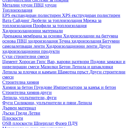
Метални улуци
ПВЦ улуци
Топлоизолация
EPS експандиран полистирен
XPS екструдиран полистирен
Вата
Сайдинг
Дюбели за топлоизолация
Мрежа за
топлоизолация
Профили за топлоизолация
Хидроизолационни материали
Дренажна мембрана за основи
Хидроизолации на битумна
основа
ПВЦ хидроизолация
Течна хидроизолация
Битумни
самозалепващи ленти
Хидроизолационни ленти
Други
хидроизолационни продукти
Сухи строителни смеси
Цимент
Хоросан
Гипс
Вар, варови разтвори
Подови замазки и
нивелиращи смеси
Мазилки
Бетон
Лепила и шпакловки
Лепила за плочки и камъни
Шамотна пръст
Други строителни
смеси
Строителна химия
Химия за бетон
Грундове
Импрегнатори за камък и бетон
Строителна химия-други
Лепила, уплътнители, фуги
Фуги
Силикони, уплътнители и пяни
Лепила
Дървен материал
Дъски
Греди
Летви
Плоскости
OSB плоскости
Шперплат
Фазер
ПДЧ