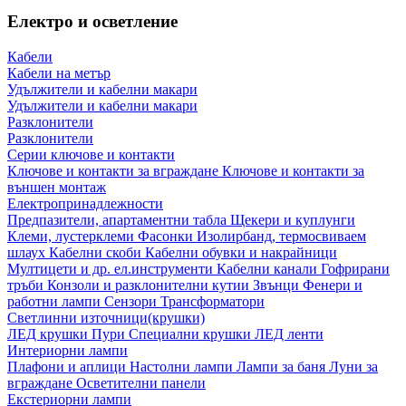
Електро и осветление
Кабели
Кабели на метър
Удължители и кабелни макари
Удължители и кабелни макари
Разклонители
Разклонители
Серии ключове и контакти
Ключове и контакти за вграждане
Ключове и контакти за
външен монтаж
Електропринадлежности
Предпазители, апартаментни табла
Щекери и куплунги
Клеми, лустерклеми
Фасонки
Изолирбанд, термосвиваем
шлаух
Кабелни скоби
Кабелни обувки и накрайници
Мултицети и др. ел.инструменти
Кабелни канали
Гофрирани
тръби
Конзоли и разклонителни кутии
Звънци
Фенери и
работни лампи
Сензори
Трансформатори
Светлинни източници(крушки)
ЛЕД крушки
Пури
Специални крушки
ЛЕД ленти
Интериорни лампи
Плафони и аплици
Настолни лампи
Лампи за баня
Луни за
вграждане
Осветителни панели
Екстериорни лампи