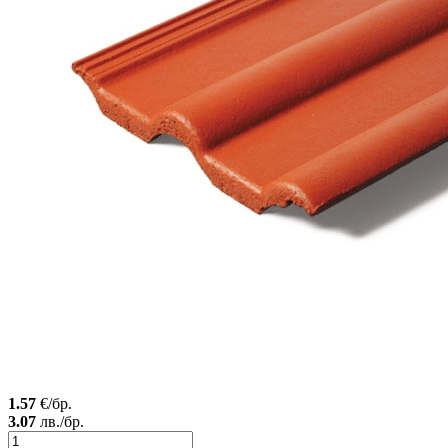
1.57
€/бр.
3.07
лв./бр.