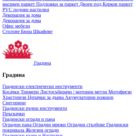
масивен паркет
Подложки за паркет
Двоен под
Корков паркет
PVC подови настилки
Декорация за дома
Декорация за дома
Офис мебели
Столове
Бюра
Шкафове
Градина
Градина
Градински електрически инструменти
Косачки
Тримери
Листосъбирачи / моторни метли
Мотофрези
Храсторези
Цепачки за дърва
Акумулаторни ножици
Снегорини
Градински ръчни инструменти
Пръскачки
Градински огради и пана
Оградни пана
Оградни мрежи
Оградни стълбове
Градински
покривала
Железни огради
Градински къщи и Настилки