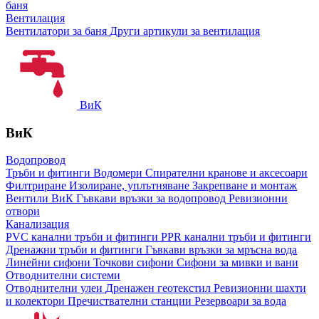
баня
Вентилация
Вентилатори за баня
Други артикули за вентилация
ВиК
ВиК
Водопровод
Тръби и фитинги
Водомери
Спирателни кранове и аксесоари
Филтриране
Изолиране, уплътняване
Закрепване и монтаж
Вентили ВиК
Гъвкави връзки за водопровод
Ревизионни
отвори
Канализация
PVC канални тръби и фитинги
PPR канални тръби и фитинги
Дренажни тръби и фитинги
Гъвкави връзки за мръсна вода
Линейни сифони
Точкови сифони
Сифони за мивки и вани
Отводнителни системи
Отводнителни улеи
Дренажен геотекстил
Ревизионни шахти
и колектори
Пречиствателни станции
Резервоари за вода