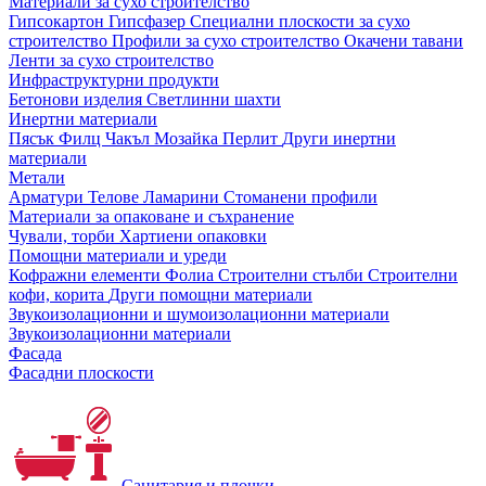
Материали за сухо строителство
Гипсокартон
Гипсфазер
Специални плоскости за сухо
строителство
Профили за сухо строителство
Окачени тавани
Ленти за сухо строителство
Инфраструктурни продукти
Бетонови изделия
Светлинни шахти
Инертни материали
Пясък
Филц
Чакъл
Мозайкa
Перлит
Други инертни
материали
Метали
Арматури
Телове
Ламарини
Стоманени профили
Материали за опаковане и съхранение
Чували, торби
Хартиени опаковки
Помощни материали и уреди
Кофражни елементи
Фолиа
Строителни стълби
Строителни
кофи, корита
Други помощни материали
Звукоизолационни и шумоизолационни материали
Звукоизолационни материали
Фасада
Фасадни плоскости
Санитария и плочки