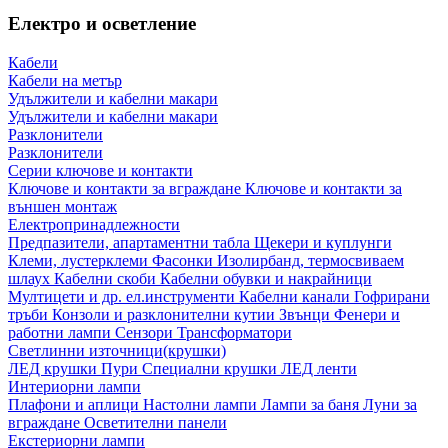
Електро и осветление
Кабели
Кабели на метър
Удължители и кабелни макари
Удължители и кабелни макари
Разклонители
Разклонители
Серии ключове и контакти
Ключове и контакти за вграждане
Ключове и контакти за
външен монтаж
Електропринадлежности
Предпазители, апартаментни табла
Щекери и куплунги
Клеми, лустерклеми
Фасонки
Изолирбанд, термосвиваем
шлаух
Кабелни скоби
Кабелни обувки и накрайници
Мултицети и др. ел.инструменти
Кабелни канали
Гофрирани
тръби
Конзоли и разклонителни кутии
Звънци
Фенери и
работни лампи
Сензори
Трансформатори
Светлинни източници(крушки)
ЛЕД крушки
Пури
Специални крушки
ЛЕД ленти
Интериорни лампи
Плафони и аплици
Настолни лампи
Лампи за баня
Луни за
вграждане
Осветителни панели
Екстериорни лампи