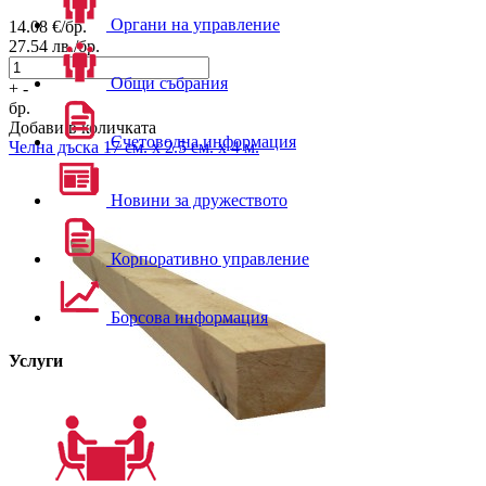
Органи на управление
14.08
€/бр.
27.54
лв./бр.
Общи събрания
+
-
бр.
Добави в количката
Счетоводна информация
Челна дъска 17 см. x 2.5 см. x 4 м.
Новини за дружеството
Корпоративно управление
Борсова информация
Услуги