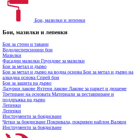
Бои, мазилки и лепенки
Бои, мазилки и лепенки
Бои за стени и тавани
Вододисперсионни бои
Мазилки
Фасадни мазилки
Грундове за мазилки
Бои за метал и дърво
Бои за метал и дърво на водна основа
Бои за метал и дърво на
алкидна основа
Спрей бои
Бои за защита на дърво
Лазурни лакове
Яхтени лакове
Лакове за паркет и дюшеме
Третиране на основата
Материали за реставриране и
поддръжка на дърво
Лепенки
Лепенки
Инструменти за боядисване
Четки за боядисване
Покривала, покривен найлон
Валяци
Инструменти за боядисване