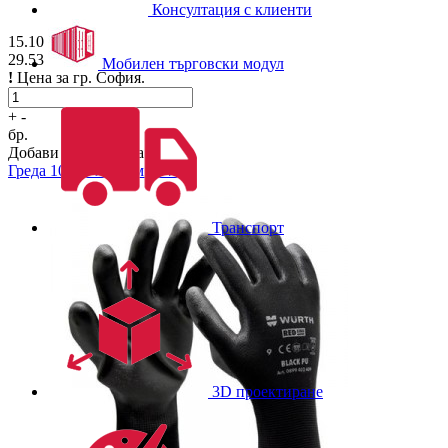
Консултация с клиенти
15.10
€/бр.
29.53
лв./бр.
Мобилен търговски модул
!
Цена за гр. София.
+
-
бр.
Добави в количката
Греда
10 см. x 10 см. x 4 м.
Транспорт
3D проектиране