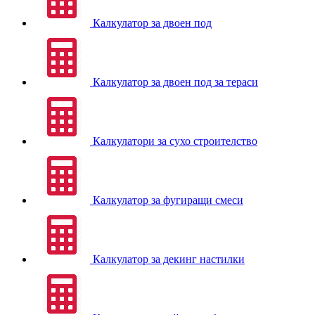
Калкулатор за двоен под
Калкулатор за двоен под за тераси
Калкулатори за сухо строителство
Калкулатор за фугиращи смеси
Калкулатор за декинг настилки