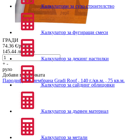
Калкулатори за сухо строителство
Калкулатор за фугиращи смеси
ГРАДИ
74.36
€/руло
145.44
лв./руло
Калкулатор за декинг настилки
+
-
руло
Добави в количката
Пародифузна мембрана
Gradi Roof , 140 г./кв.м. , 75 кв.м.
Калкулатор за сайдинг облицовки
Калкулатор за дървен материал
Калкулатор за метали