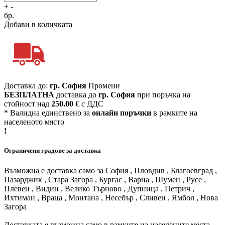
+
-
бр.
Добави в количката
Доставка до:
гр. София
Промени
БЕЗПЛАТНА
доставка до
гр. София
при поръчка на
стойност над
250.00
€ с ДДС
* Валидна единствено за
онлайн поръчки
в рамките на
населеното място
!
Ограничени градове за доставка
Възможна е доставка само за София , Пловдив , Благоевград ,
Пазарджик , Стара Загора , Бургас , Варна , Шумен , Русе ,
Плевен , Видин , Велико Търново , Дупница , Петрич ,
Ихтиман , Враца , Монтана , Несебър , Сливен , Ямбол , Нова
Загора
Доставката е възможна само в рамките на населените места.