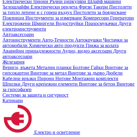
Електрически триони
Ръчни циркуляри
Шлайф машини
Ъглошлайфи
Електрически рендета
Фрези
Такери
Пистолети
за топло лепене и с горещ въздух
Пистолети за боядисване
Поялници
Инструменти за измерване
Компресори
Генератори
Електрожени
Шмиргели
Водоструйки
Прахосмукачки
Други
електроинструменти
Автоаксесоари
Автоинструменти
Авто-Течности
Автокрушки
Чистачки за
автомобили
Химически авто продукти
Грижа за колата
Аварийни принадлежности
Аудио, видео аксесоари
Други
автоаксесоари
Железария
Вериги, въжета
Метални планки
Болтове
Гайки
Винтове за
гипсокартон
Винтове за метал
Винтове за дърво
Дюбели
Кабелни връзки
Пирони
Нитове
Монтажни комплекти
Шпилки
Други крепежни елементи
Винтове за бетон
Винтове
за гипсофазер
Системи за защита и сигурност
Катинари
Електро и осветление