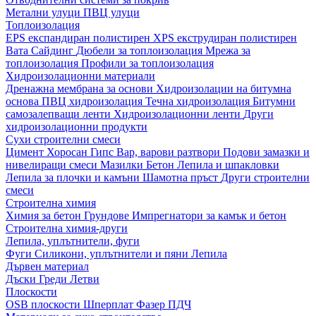
Метални улуци
ПВЦ улуци
Топлоизолация
EPS експандиран полистирен
XPS екструдиран полистирен
Вата
Сайдинг
Дюбели за топлоизолация
Мрежа за
топлоизолация
Профили за топлоизолация
Хидроизолационни материали
Дренажна мембрана за основи
Хидроизолации на битумна
основа
ПВЦ хидроизолация
Течна хидроизолация
Битумни
самозалепващи ленти
Хидроизолационни ленти
Други
хидроизолационни продукти
Сухи строителни смеси
Цимент
Хоросан
Гипс
Вар, варови разтвори
Подови замазки и
нивелиращи смеси
Мазилки
Бетон
Лепила и шпакловки
Лепила за плочки и камъни
Шамотна пръст
Други строителни
смеси
Строителна химия
Химия за бетон
Грундове
Импрегнатори за камък и бетон
Строителна химия-други
Лепила, уплътнители, фуги
Фуги
Силикони, уплътнители и пяни
Лепила
Дървен материал
Дъски
Греди
Летви
Плоскости
OSB плоскости
Шперплат
Фазер
ПДЧ