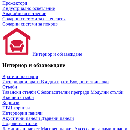
Прожектори
Индустриално осветление
Аварийно осветление
Соларни системи за ел. енергия
Соларни системи за покрив
Интериор и обзавеждане
Интериор и обзавеждане
Врати и прозорци
Интериорни врати
Входни врати
Входни изтривалки
Стълби
Тавански стълби
Обезопасителни прегради
Модулни стълби
Външни стълби
Корнизи
ПВЦ корнизи
Интериорни панели
Акустични панели
Дървени панели
Подови настилки
Ламиниран паркет
Масивен паркет
Аксесоари за ламиниран и