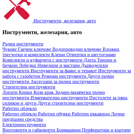
Инструменти, железария, авто
Инструменти, железария, авто
Ръчни инструменти
Чукове
Гаечни ключове
Водопроводни ключове
Вложки,
тресчотки и комплекти
Клещи
Отвертки и шестограми
Комплекти и куфарчета с инструменти
Длета
Триони и
бичкии
Лебедки
Нивелири и мастари
Дърводелски
инструменти
Инструменти за фаянс и теракот
Инструменти за
работа с газобетон
Режещи инструменти
Други ръчни
инструменти
Аксесоари за ръчни инструменти
Строителни инструменти
Лопати
Кирки
Кози крак
Зидаро-мазачески ръчни
инструменти
Измервателни инструменти
Пистолети за пяна,
силикон и други
Други строителни инструменти
Работно облекло
Работно облекло
Работни обувки
Работни ръкавици
Лични
предпазни средства
Електроинструменти
Винтоверти и гайковерти
Бормашини
Перфоратори и къртачи