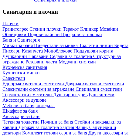
Санитария и плочки
Плочки
Гранитогрес
Стенни плочки
Теракот
Клинкер
Мозайки
Облицовки
Подови лайсни
Профили за плочки
Баня и Санитария
Мивки за баня
Пиедестали за мивка
Тоалетни чинии
Бидета
Писоари
Казанчета
Моноблокове
Поддушови корита
Душкабини
Паравани
Седалки за тоалетна
Структури за
вграждане
Резервни части
Модулни системи
Кухненска санитария
Кухненски мивки
Смесители
Едноръкохваткови смесители
Двуръкохваткови смесители
Смесителни системи за вграждане
Специални смесители
Термостатни смесители
Душ гарнитури
Душ системи
Аксесоари за душове
Мебели за баня, огледала
Шкафове за баня
Аксесоари за баня
Четки за тоалетна
Полици за баня
Стойки и закачалки за
хавлии
Държач за тоалетна хартия
Чаши, Сапунерки и
дозатори
Комплект готови серии за баня
Други аксесоари за