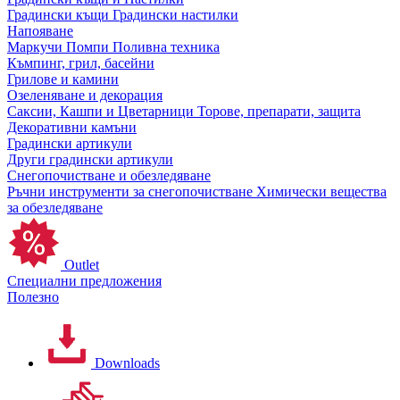
Градински къщи
Градински настилки
Напояване
Маркучи
Помпи
Поливна техника
Къмпинг, грил, басейни
Грилове и камини
Озеленяване и декорация
Саксии, Кашпи и Цветарници
Торове, препарати, защита
Декоративни камъни
Градински артикули
Други градински артикули
Снегопочистване и обезледяване
Ръчни инструменти за снегопочистване
Химически вещества
за обезледяване
Outlet
Специални предложения
Полезно
Downloads