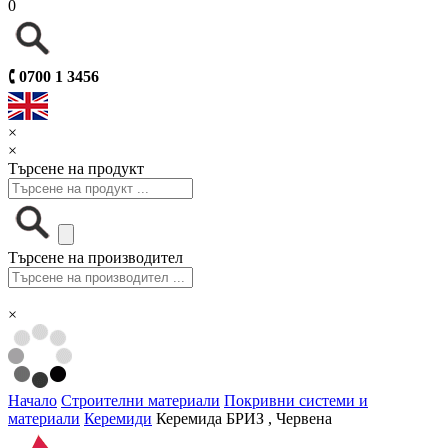
0
🕻
0700 1 3456
×
×
Търсене на продукт
Търсене на производител
×
Начало
Строителни материали
Покривни системи и
материали
Керемиди
Керемида БРИЗ , Червена