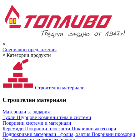
×
Специални предложения
×
Категории продукти
Строителни материали
Строителни материали
Материали за зидария
Тухли
Щурцове
Коминни тела и системи
Покривни системи и материали
Керемиди
Покривни плоскости
Покривни аксесоари
Подпокривни материали - фолиа, хартия
Покривни прозорци
Отводнителни системи за покрив