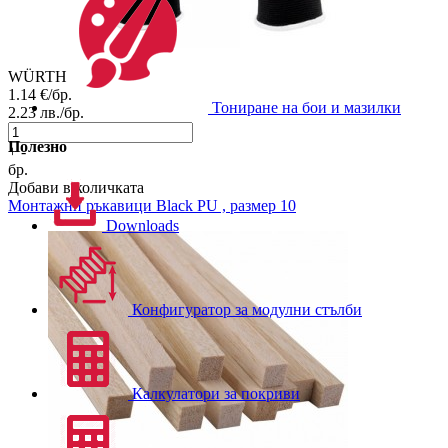
WÜRTH
1.14
€/бр.
Тониране на бои и мазилки
2.23
лв./бр.
Полезно
+
-
бр.
Добави в количката
Монтажни ръкавици
Black PU , размер 10
Downloads
Конфигуратор за модулни стълби
Калкулатори за покриви