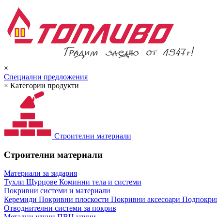
×
Специални предложения
×
Категории продукти
Строителни материали
Строителни материали
Материали за зидария
Тухли
Щурцове
Коминни тела и системи
Покривни системи и материали
Керемиди
Покривни плоскости
Покривни аксесоари
Подпокрив
Отводнителни системи за покрив
Метални улуци
ПВЦ улуци