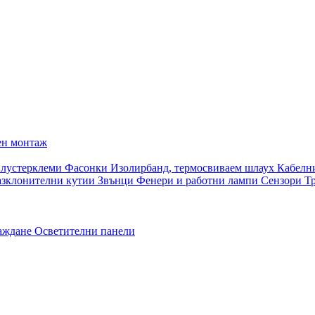
ен монтаж
 лустерклеми
Фасонки
Изолирбанд, термосвиваем шлаух
Кабелн
азклонителни кутии
Звънци
Фенери и работни лампи
Сензори
Т
раждане
Осветителни панели