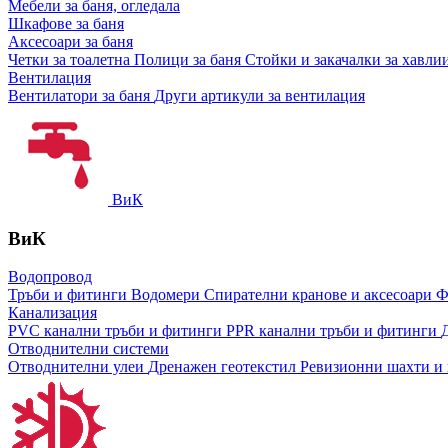
Мебели за баня, огледала
Шкафове за баня
Аксесоари за баня
Четки за тоалетна
Полици за баня
Стойки и закачалки за хавли
Вентилация
Вентилатори за баня
Други артикули за вентилация
ВиК
ВиК
Водопровод
Тръби и фитинги
Водомери
Спирателни кранове и аксесоари
Ф
Канализация
PVC канални тръби и фитинги
PPR канални тръби и фитинги
Отводнителни системи
Отводнителни улеи
Дренажен геотекстил
Ревизионни шахти и