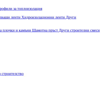
рофили за топлоизолация
епващи ленти
Хидроизолационни ленти
Други
за плочки и камъни
Шамотна пръст
Други строителни смеси
о строителство