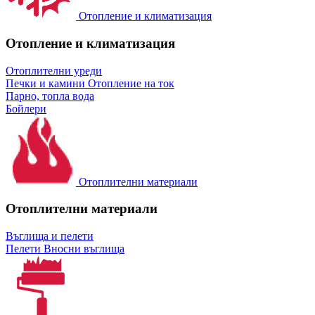
Отопление и климатизация
Отопление и климатизация
Отоплителни уреди
Печки и камини
Отопление на ток
Парно, топла вода
Бойлери
Отоплителни материали
Отоплителни материали
Въглища и пелети
Пелети
Вносни въглища