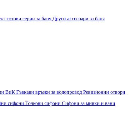
кт готови серии за баня
Други аксесоари за баня
ли ВиК
Гъвкави връзки за водопровод
Ревизионни отвори
йни сифони
Точкови сифони
Сифони за мивки и вани