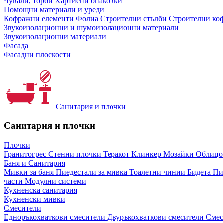
Чували, торби
Хартиени опаковки
Помощни материали и уреди
Кофражни елементи
Фолиа
Строителни стълби
Строителни коф
Звукоизолационни и шумоизолационни материали
Звукоизолационни материали
Фасада
Фасадни плоскости
Санитария и плочки
Санитария и плочки
Плочки
Гранитогрес
Стенни плочки
Теракот
Клинкер
Мозайки
Облиц
Баня и Санитария
Мивки за баня
Пиедестали за мивка
Тоалетни чинии
Бидета
Пи
части
Модулни системи
Кухненска санитария
Кухненски мивки
Смесители
Едноръкохваткови смесители
Двуръкохваткови смесители
Смес