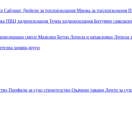
та
Сайдинг
Дюбели за топлоизолация
Мрежа за топлоизолация
П
ова
ПВЦ хидроизолация
Течна хидроизолация
Битумни самозал
 нивелиращи смеси
Мазилки
Бетон
Лепила и шпакловки
Лепила 
ителна химия-други
ство
Профили за сухо строителство
Окачени тавани
Ленти за сух