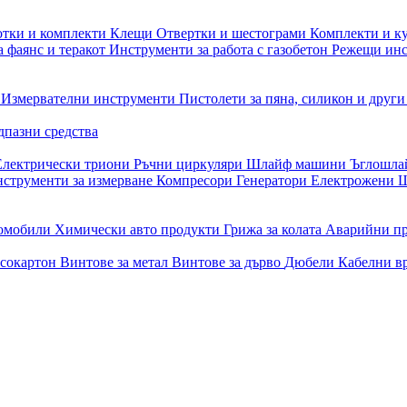
отки и комплекти
Клещи
Отвертки и шестограми
Комплекти и к
 фаянс и теракот
Инструменти за работа с газобетон
Режещи ин
и
Измервателни инструменти
Пистолети за пяна, силикон и друг
дпазни средства
Електрически триони
Ръчни циркуляри
Шлайф машини
Ъглошл
струменти за измерване
Компресори
Генератори
Електрожени
Ш
томобили
Химически авто продукти
Грижа за колата
Аварийни п
псокартон
Винтове за метал
Винтове за дърво
Дюбели
Кабелни в