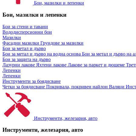
Бои, мазилки и лепенки
Бои, мазилки и лепенки
Бои за стени и тавани
Вододисперсионни бои
Мазилки
Фасадни мазилки
Грундове за мазилки
Бои за метал и дърво
Бои за метал и дърво на водна основа
Бои за метал и дърво на 
Бои за защита на дърво
Лазурни лакове
Яхтени лакове
Лакове за паркет и дюшеме
Трет
Лепенки
Лепенки
Инструменти за боядисване
Четки за боядисване
Покривала, покривен найлон
Валяци
Инст
Инструменти, железария, авто
Инструменти, железария, авто