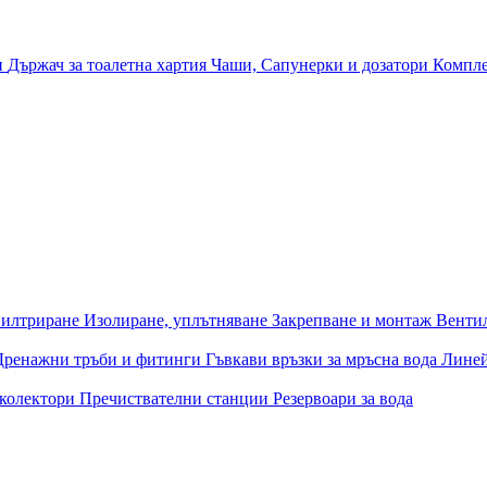
и
Държач за тоалетна хартия
Чаши, Сапунерки и дозатори
Компле
илтриране
Изолиране, уплътняване
Закрепване и монтаж
Венти
Дренажни тръби и фитинги
Гъвкави връзки за мръсна вода
Лине
 колектори
Пречиствателни станции
Резервоари за вода