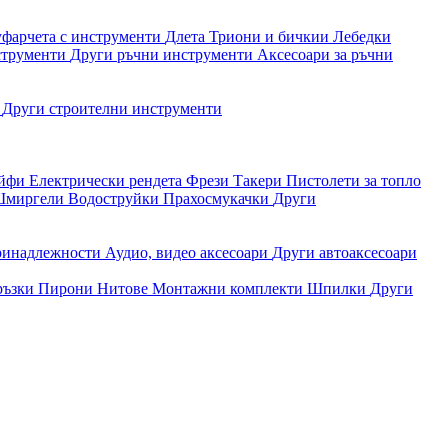
уфарчета с инструменти
Длета
Триони и бичкии
Лебедки
струменти
Други ръчни инструменти
Аксесоари за ръчни
и
Други строителни инструменти
айфи
Електрически рендета
Фрези
Такери
Пистолети за топло
миргели
Водоструйки
Прахосмукачки
Други
ринадлежности
Аудио, видео аксесоари
Други автоаксесоари
ръзки
Пирони
Нитове
Монтажни комплекти
Шпилки
Други