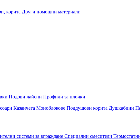
и, корита
Други помощни материали
овки
Подови лайсни
Профили за плочки
соари
Казанчета
Моноблокове
Поддушови корита
Душкабини
П
ителни системи за вграждане
Специални смесители
Термостатн