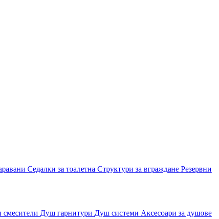
аравани
Седалки за тоалетна
Структури за вграждане
Резервни
и смесители
Душ гарнитури
Душ системи
Аксесоари за душове