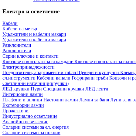
Електро и осветление
Кабели
Кабели на метър
Удължители и кабелни макари
Удължители и кабелни макари
Разклонители
Разклонители
Серии ключове и контакти
Ключове и контакти за вграждане
Ключове и контакти за външ
Електропринадлежности
Предпазители, апартаментни табла
Щекери и куплунги
Клеми,
ел.инструменти
Кабелни канали
Гофрирани тръби
Конзоли и р
Светлинни източници(крушки)
ЛЕД крушки
Пури
Специални крушки
ЛЕД ленти
Интериорни лампи
Плафони и аплици
Настолни лампи
Лампи за баня
Луни за вг
Екстериорни лампи
Прожектори
Индустриално осветление
Аварийно осветление
Соларни системи за ел. енергия
Соларни системи за покрив