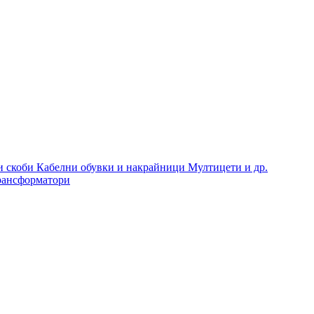
и скоби
Кабелни обувки и накрайници
Мултицети и др.
рансформатори