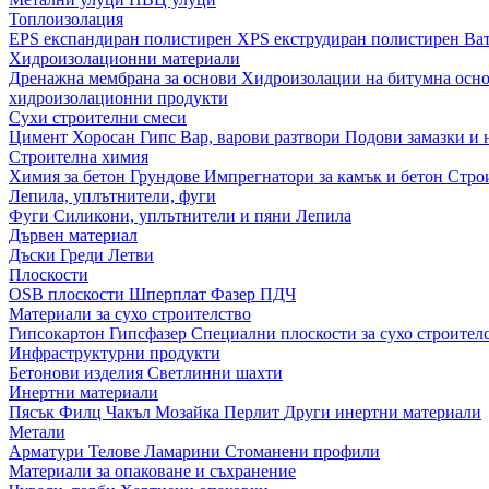
Топлоизолация
EPS експандиран полистирен
XPS екструдиран полистирен
Ва
Хидроизолационни материали
Дренажна мембрана за основи
Хидроизолации на битумна осн
хидроизолационни продукти
Сухи строителни смеси
Цимент
Хоросан
Гипс
Вар, варови разтвори
Подови замазки и
Строителна химия
Химия за бетон
Грундове
Импрегнатори за камък и бетон
Стро
Лепила, уплътнители, фуги
Фуги
Силикони, уплътнители и пяни
Лепила
Дървен материал
Дъски
Греди
Летви
Плоскости
OSB плоскости
Шперплат
Фазер
ПДЧ
Материали за сухо строителство
Гипсокартон
Гипсфазер
Специални плоскости за сухо строител
Инфраструктурни продукти
Бетонови изделия
Светлинни шахти
Инертни материали
Пясък
Филц
Чакъл
Мозайкa
Перлит
Други инертни материали
Метали
Арматури
Телове
Ламарини
Стоманени профили
Материали за опаковане и съхранение