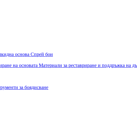
алкидна основа
Спрей бои
иране на основата
Материали за реставриране и поддръжка на д
рументи за боядисване