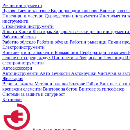
Ръчни инструменти
Чукове
Гаечни ключове
Водопроводни ключове
Вложки, тресч
Нивелири и мастари
Дърводелски инструменти
Инструменти за
инструменти
Строителни инструменти
Лопати
Кирки
Кози крак
Зидаро-мазачески ръчни инструмент
Работно облекло
Работно облекло
Работни обувки
Работни ръкавици
Лични пре
Електроинструменти
Винтоверти и гайковерти
Бормашини
Перфоратори и къртачи
лепене и с горещ въздух
Пистолети за боядисване
Поялници
Ин
електроинструменти
Автоаксесоари
Автоинструменти
Авто-Течности
Автокрушки
Чистачки за ав
Железария
Вериги, въжета
Метални планки
Болтове
Гайки
Винтове за ги
крепежни елементи
Винтове за бетон
Винтове за гипсофазер
Системи за защита и сигурност
Катинари
Електро и осветление