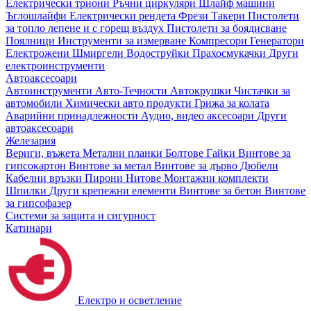
Електрически триони
Ръчни циркуляри
Шлайф машини
Ъглошлайфи
Електрически рендета
Фрези
Такери
Пистолети
за топло лепене и с горещ въздух
Пистолети за боядисване
Поялници
Инструменти за измерване
Компресори
Генератори
Електрожени
Шмиргели
Водоструйки
Прахосмукачки
Други
електроинструменти
Автоаксесоари
Автоинструменти
Авто-Течности
Автокрушки
Чистачки за
автомобили
Химически авто продукти
Грижа за колата
Аварийни принадлежности
Аудио, видео аксесоари
Други
автоаксесоари
Железария
Вериги, въжета
Метални планки
Болтове
Гайки
Винтове за
гипсокартон
Винтове за метал
Винтове за дърво
Дюбели
Кабелни връзки
Пирони
Нитове
Монтажни комплекти
Шпилки
Други крепежни елементи
Винтове за бетон
Винтове
за гипсофазер
Системи за защита и сигурност
Катинари
Електро и осветление