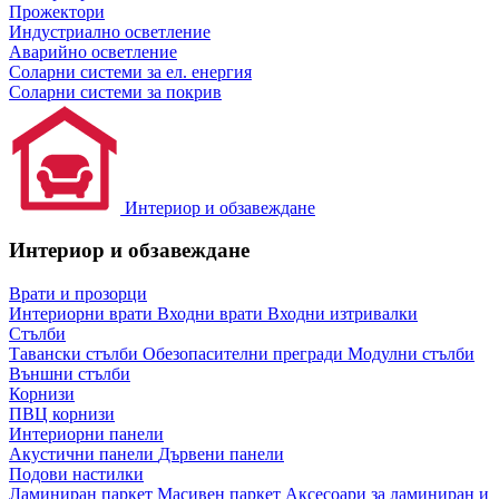
Прожектори
Индустриално осветление
Аварийно осветление
Соларни системи за ел. енергия
Соларни системи за покрив
Интериор и обзавеждане
Интериор и обзавеждане
Врати и прозорци
Интериорни врати
Входни врати
Входни изтривалки
Стълби
Тавански стълби
Обезопасителни прегради
Модулни стълби
Външни стълби
Корнизи
ПВЦ корнизи
Интериорни панели
Акустични панели
Дървени панели
Подови настилки
Ламиниран паркет
Масивен паркет
Аксесоари за ламиниран и