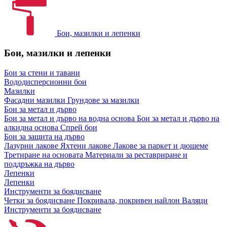
Бои, мазилки и лепенки
Бои, мазилки и лепенки
Бои за стени и тавани
Вододисперсионни бои
Мазилки
Фасадни мазилки
Грундове за мазилки
Бои за метал и дърво
Бои за метал и дърво на водна основа
Бои за метал и дърво на
алкидна основа
Спрей бои
Бои за защита на дърво
Лазурни лакове
Яхтени лакове
Лакове за паркет и дюшеме
Третиране на основата
Материали за реставриране и
поддръжка на дърво
Лепенки
Лепенки
Инструменти за боядисване
Четки за боядисване
Покривала, покривен найлон
Валяци
Инструменти за боядисване