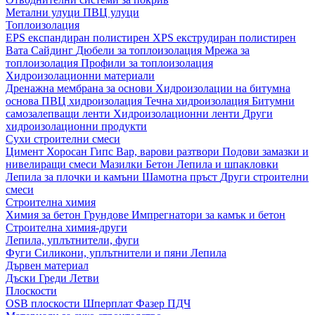
Метални улуци
ПВЦ улуци
Топлоизолация
EPS експандиран полистирен
XPS екструдиран полистирен
Вата
Сайдинг
Дюбели за топлоизолация
Мрежа за
топлоизолация
Профили за топлоизолация
Хидроизолационни материали
Дренажна мембрана за основи
Хидроизолации на битумна
основа
ПВЦ хидроизолация
Течна хидроизолация
Битумни
самозалепващи ленти
Хидроизолационни ленти
Други
хидроизолационни продукти
Сухи строителни смеси
Цимент
Хоросан
Гипс
Вар, варови разтвори
Подови замазки и
нивелиращи смеси
Мазилки
Бетон
Лепила и шпакловки
Лепила за плочки и камъни
Шамотна пръст
Други строителни
смеси
Строителна химия
Химия за бетон
Грундове
Импрегнатори за камък и бетон
Строителна химия-други
Лепила, уплътнители, фуги
Фуги
Силикони, уплътнители и пяни
Лепила
Дървен материал
Дъски
Греди
Летви
Плоскости
OSB плоскости
Шперплат
Фазер
ПДЧ