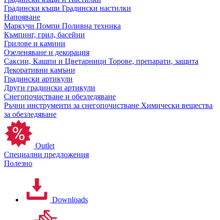
Градински къщи
Градински настилки
Напояване
Маркучи
Помпи
Поливна техника
Къмпинг, грил, басейни
Грилове и камини
Озеленяване и декорация
Саксии, Кашпи и Цветарници
Торове, препарати, защита
Декоративни камъни
Градински артикули
Други градински артикули
Снегопочистване и обезледяване
Ръчни инструменти за снегопочистване
Химически вещества
за обезледяване
Outlet
Специални предложения
Полезно
Downloads