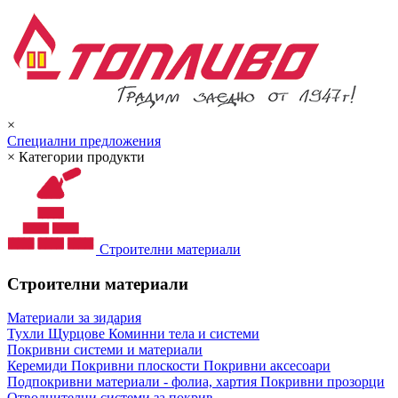
×
Специални предложения
×
Категории продукти
Строителни материали
Строителни материали
Материали за зидария
Тухли
Щурцове
Коминни тела и системи
Покривни системи и материали
Керемиди
Покривни плоскости
Покривни аксесоари
Подпокривни материали - фолиа, хартия
Покривни прозорци
Отводнителни системи за покрив