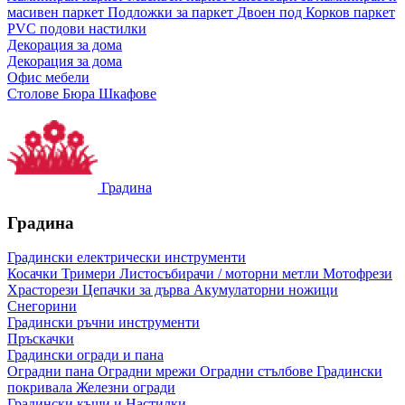
масивен паркет
Подложки за паркет
Двоен под
Корков паркет
PVC подови настилки
Декорация за дома
Декорация за дома
Офис мебели
Столове
Бюра
Шкафове
Градина
Градина
Градински електрически инструменти
Косачки
Тримери
Листосъбирачи / моторни метли
Мотофрези
Храсторези
Цепачки за дърва
Акумулаторни ножици
Снегорини
Градински ръчни инструменти
Пръскачки
Градински огради и пана
Оградни пана
Оградни мрежи
Оградни стълбове
Градински
покривала
Железни огради
Градински къщи и Настилки