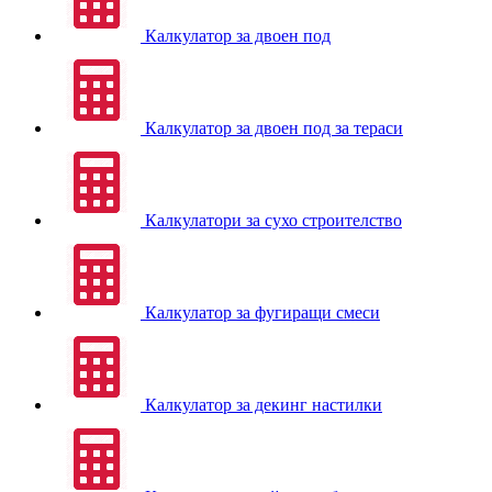
Калкулатор за двоен под
Калкулатор за двоен под за тераси
Калкулатори за сухо строителство
Калкулатор за фугиращи смеси
Калкулатор за декинг настилки