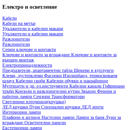
Електро и осветление
Кабели
Кабели на метър
Удължители и кабелни макари
Удължители и кабелни макари
Разклонители
Разклонители
Серии ключове и контакти
Ключове и контакти за вграждане
Ключове и контакти за
външен монтаж
Електропринадлежности
Предпазители, апартаментни табла
Щекери и куплунги
Клеми, лустерклеми
Фасонки
Изолирбанд, термосвиваем
шлаух
Кабелни скоби
Кабелни обувки и накрайници
Мултицети и др. ел.инструменти
Кабелни канали
Гофрирани
тръби
Конзоли и разклонителни кутии
Звънци
Фенери и
работни лампи
Сензори
Трансформатори
Светлинни източници(крушки)
ЛЕД крушки
Пури
Специални крушки
ЛЕД ленти
Интериорни лампи
Плафони и аплици
Настолни лампи
Лампи за баня
Луни за
вграждане
Осветителни панели
Екстериорни лампи