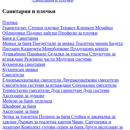
Санитария и плочки
Плочки
Гранитогрес
Стенни плочки
Теракот
Клинкер
Мозайки
Облицовки
Подови лайсни
Профили за плочки
Баня и Санитария
Мивки за баня
Пиедестали за мивка
Тоалетни чинии
Бидета
Писоари
Казанчета
Моноблокове
Поддушови корита
Душкабини
Паравани
Седалки за тоалетна
Структури за
вграждане
Резервни части
Модулни системи
Кухненска санитария
Кухненски мивки
Смесители
Едноръкохваткови смесители
Двуръкохваткови смесители
Смесителни системи за вграждане
Специални смесители
Термостатни смесители
Душ гарнитури
Душ системи
Аксесоари за душове
Мебели за баня, огледала
Шкафове за баня
Аксесоари за баня
Четки за тоалетна
Полици за баня
Стойки и закачалки за
хавлии
Държач за тоалетна хартия
Чаши, Сапунерки и
дозатори
Комплект готови серии за баня
Други аксесоари за