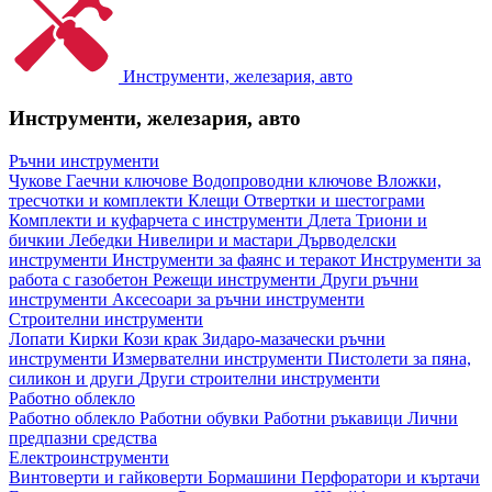
Инструменти, железария, авто
Инструменти, железария, авто
Ръчни инструменти
Чукове
Гаечни ключове
Водопроводни ключове
Вложки,
тресчотки и комплекти
Клещи
Отвертки и шестограми
Комплекти и куфарчета с инструменти
Длета
Триони и
бичкии
Лебедки
Нивелири и мастари
Дърводелски
инструменти
Инструменти за фаянс и теракот
Инструменти за
работа с газобетон
Режещи инструменти
Други ръчни
инструменти
Аксесоари за ръчни инструменти
Строителни инструменти
Лопати
Кирки
Кози крак
Зидаро-мазачески ръчни
инструменти
Измервателни инструменти
Пистолети за пяна,
силикон и други
Други строителни инструменти
Работно облекло
Работно облекло
Работни обувки
Работни ръкавици
Лични
предпазни средства
Електроинструменти
Винтоверти и гайковерти
Бормашини
Перфоратори и къртачи