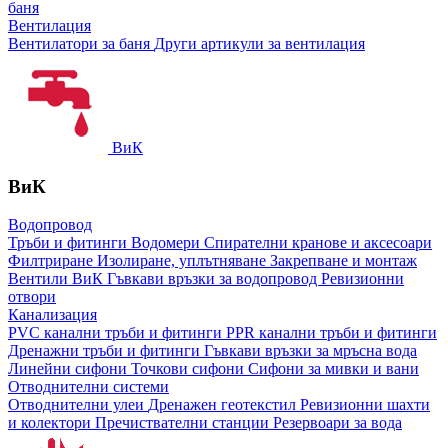
баня
Вентилация
Вентилатори за баня
Други артикули за вентилация
ВиК
ВиК
Водопровод
Тръби и фитинги
Водомери
Спирателни кранове и аксесоари
Филтриране
Изолиране, уплътняване
Закрепване и монтаж
Вентили ВиК
Гъвкави връзки за водопровод
Ревизионни
отвори
Канализация
PVC канални тръби и фитинги
PPR канални тръби и фитинги
Дренажни тръби и фитинги
Гъвкави връзки за мръсна вода
Линейни сифони
Точкови сифони
Сифони за мивки и вани
Отводнителни системи
Отводнителни улеи
Дренажен геотекстил
Ревизионни шахти
и колектори
Пречиствателни станции
Резервоари за вода