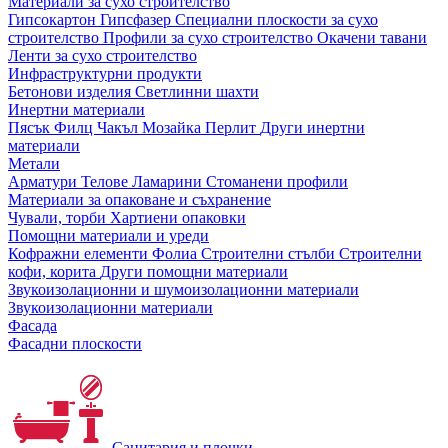
Материали за сухо строителство
Гипсокартон
Гипсфазер
Специални плоскости за сухо
строителство
Профили за сухо строителство
Окачени тавани
Ленти за сухо строителство
Инфраструктурни продукти
Бетонови изделия
Светлинни шахти
Инертни материали
Пясък
Филц
Чакъл
Мозайкa
Перлит
Други инертни
материали
Метали
Арматури
Телове
Ламарини
Стоманени профили
Материали за опаковане и съхранение
Чували, торби
Хартиени опаковки
Помощни материали и уреди
Кофражни елементи
Фолиа
Строителни стълби
Строителни
кофи, корита
Други помощни материали
Звукоизолационни и шумоизолационни материали
Звукоизолационни материали
Фасада
Фасадни плоскости
Санитария и плочки