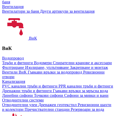
баня
Вентилация
Вентилатори за баня
Други артикули за вентилация
ВиК
ВиК
Водопровод
Тръби и фитинги
Водомери
Спирателни кранове и аксесоари
Филтриране
Изолиране, уплътняване
Закрепване и монтаж
Вентили ВиК
Гъвкави връзки за водопровод
Ревизионни
отвори
Канализация
PVC канални тръби и фитинги
PPR канални тръби и фитинги
Дренажни тръби и фитинги
Гъвкави връзки за мръсна вода
Линейни сифони
Точкови сифони
Сифони за мивки и вани
Отводнителни системи
Отводнителни улеи
Дренажен геотекстил
Ревизионни шахти
и колектори
Пречиствателни станции
Резервоари за вода