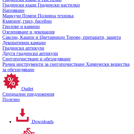
Градински къщи
Градински настилки
Напояване
Маркучи
Помпи
Поливна техника
Къмпинг, грил, басейни
Грилове и камини
Озеленяване и декорация
Саксии, Кашпи и Цветарници
Торове, препарати, защита
Декоративни камъни
Градински артикули
Други градински артикули
Снегопочистване и обезледяване
Ръчни инструменти за снегопочистване
Химически вещества
за обезледяване
Outlet
Специални предложения
Полезно
Downloads