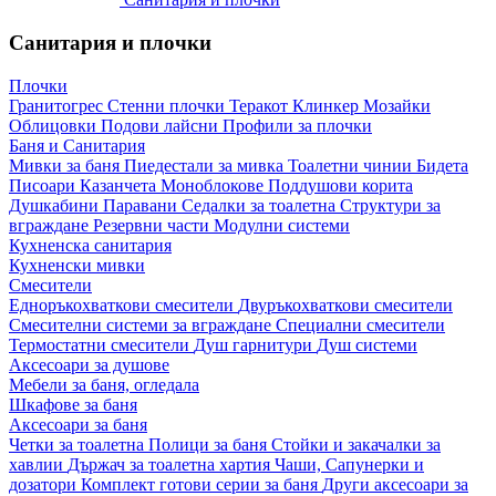
Санитария и плочки
Плочки
Гранитогрес
Стенни плочки
Теракот
Клинкер
Мозайки
Облицовки
Подови лайсни
Профили за плочки
Баня и Санитария
Мивки за баня
Пиедестали за мивка
Тоалетни чинии
Бидета
Писоари
Казанчета
Моноблокове
Поддушови корита
Душкабини
Паравани
Седалки за тоалетна
Структури за
вграждане
Резервни части
Модулни системи
Кухненска санитария
Кухненски мивки
Смесители
Едноръкохваткови смесители
Двуръкохваткови смесители
Смесителни системи за вграждане
Специални смесители
Термостатни смесители
Душ гарнитури
Душ системи
Аксесоари за душове
Мебели за баня, огледала
Шкафове за баня
Аксесоари за баня
Четки за тоалетна
Полици за баня
Стойки и закачалки за
хавлии
Държач за тоалетна хартия
Чаши, Сапунерки и
дозатори
Комплект готови серии за баня
Други аксесоари за