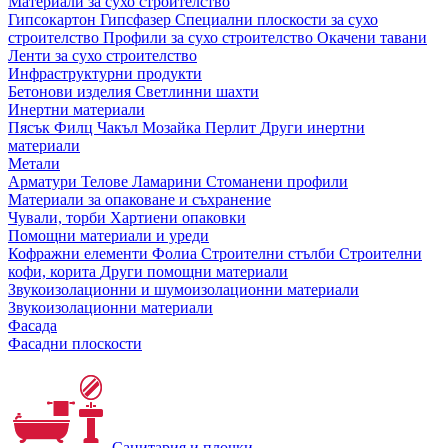
Материали за сухо строителство
Гипсокартон
Гипсфазер
Специални плоскости за сухо
строителство
Профили за сухо строителство
Окачени тавани
Ленти за сухо строителство
Инфраструктурни продукти
Бетонови изделия
Светлинни шахти
Инертни материали
Пясък
Филц
Чакъл
Мозайкa
Перлит
Други инертни
материали
Метали
Арматури
Телове
Ламарини
Стоманени профили
Материали за опаковане и съхранение
Чували, торби
Хартиени опаковки
Помощни материали и уреди
Кофражни елементи
Фолиа
Строителни стълби
Строителни
кофи, корита
Други помощни материали
Звукоизолационни и шумоизолационни материали
Звукоизолационни материали
Фасада
Фасадни плоскости
Санитария и плочки