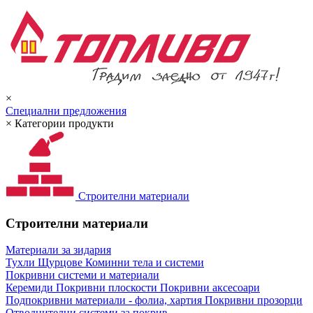
×
Специални предложения
×
Категории продукти
Строителни материали
Строителни материали
Материали за зидария
Тухли
Щурцове
Коминни тела и системи
Покривни системи и материали
Керемиди
Покривни плоскости
Покривни аксесоари
Подпокривни материали - фолиа, хартия
Покривни прозорци
Отводнителни системи за покрив