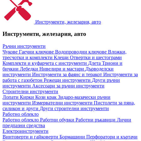
Инструменти, железария, авто
Инструменти, железария, авто
Ръчни инструменти
Чукове
Гаечни ключове
Водопроводни ключове
Вложки,
тресчотки и комплекти
Клещи
Отвертки и шестограми
Комплекти и куфарчета с инструменти
Длета
Триони и
бичкии
Лебедки
Нивелири и мастари
Дърводелски
инструменти
Инструменти за фаянс и теракот
Инструменти за
работа с газобетон
Режещи инструменти
Други ръчни
инструменти
Аксесоари за ръчни инструменти
Строителни инструменти
Лопати
Кирки
Кози крак
Зидаро-мазачески ръчни
инструменти
Измервателни инструменти
Пистолети за пяна,
силикон и други
Други строителни инструменти
Работно облекло
Работно облекло
Работни обувки
Работни ръкавици
Лични
предпазни средства
Електроинструменти
Винтоверти и гайковерти
Бормашини
Перфоратори и къртачи