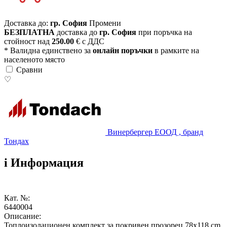
Доставка до:
гр. София
Промени
БЕЗПЛАТНА
доставка до
гр. София
при поръчка на
стойност над
250.00
€ с ДДС
* Валидна единствено за
онлайн поръчки
в рамките на
населеното място
Сравни
♡
Винербергер ЕООД , бранд
Тондах
i
Информация
Кат. №:
6440004
Описание:
Топлоизолационен комплект за покривен прозорец 78x118 cm