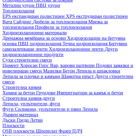
Метални улуци
ПВЦ улуци
Топлоизолация
EPS експандиран полистирен
XPS екструдиран полистирен
Вата
Сайдинг
Дюбели за топлоизолация
Мрежа за
топлоизолация
Профили за топлоизолация
Хидроизолационни материали
Дренажна мембрана за основи
Хидроизолации на битумна
основа
ПВЦ хидроизолация
Течна хидроизолация
Битумни
самозалепващи ленти
Хидроизолационни ленти
Други
хидроизолационни продукти
Сухи строителни смеси
Цимент
Хоросан
Гипс
Вар, варови разтвори
Подови замазки и
нивелиращи смеси
Мазилки
Бетон
Лепила и шпакловки
Лепила за плочки и камъни
Шамотна пръст
Други строителни
смеси
Строителна химия
Химия за бетон
Грундове
Импрегнатори за камък и бетон
Строителна химия-други
Лепила, уплътнители, фуги
Фуги
Силикони, уплътнители и пяни
Лепила
Дървен материал
Дъски
Греди
Летви
Плоскости
OSB плоскости
Шперплат
Фазер
ПДЧ