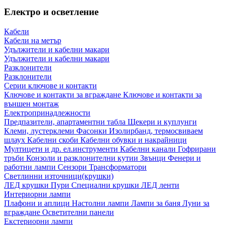
Електро и осветление
Кабели
Кабели на метър
Удължители и кабелни макари
Удължители и кабелни макари
Разклонители
Разклонители
Серии ключове и контакти
Ключове и контакти за вграждане
Ключове и контакти за
външен монтаж
Електропринадлежности
Предпазители, апартаментни табла
Щекери и куплунги
Клеми, лустерклеми
Фасонки
Изолирбанд, термосвиваем
шлаух
Кабелни скоби
Кабелни обувки и накрайници
Мултицети и др. ел.инструменти
Кабелни канали
Гофрирани
тръби
Конзоли и разклонителни кутии
Звънци
Фенери и
работни лампи
Сензори
Трансформатори
Светлинни източници(крушки)
ЛЕД крушки
Пури
Специални крушки
ЛЕД ленти
Интериорни лампи
Плафони и аплици
Настолни лампи
Лампи за баня
Луни за
вграждане
Осветителни панели
Екстериорни лампи