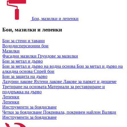
Бои, мазилки и лепенки
Бои, мазилки и лепенки
Бои за стени и тавани
Вододисперсионни бои
Мазилки
Фасадни мазилки
Грундове за мазилки
Бои за метал и дърво
Бои за метал и дърво на водна основа
Бои за метал и дърво на
алкидна основа
Спрей бои
Бои за защита на дърво
Лазурни лакове
Яхтени лакове
Лакове за паркет и дюшеме
Третиране на основата
Материали за реставриране и
поддръжка на дърво
Лепенки
Лепенки
Инструменти за боядисване
Четки за боядисване
Покривала, покривен найлон
Валяци
Инструменти за боядисване