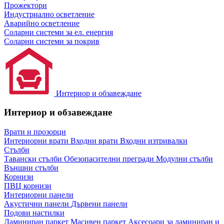
Прожектори
Индустриално осветление
Аварийно осветление
Соларни системи за ел. енергия
Соларни системи за покрив
Интериор и обзавеждане
Интериор и обзавеждане
Врати и прозорци
Интериорни врати
Входни врати
Входни изтривалки
Стълби
Тавански стълби
Обезопасителни прегради
Модулни стълби
Външни стълби
Корнизи
ПВЦ корнизи
Интериорни панели
Акустични панели
Дървени панели
Подови настилки
Ламиниран паркет
Масивен паркет
Аксесоари за ламиниран и