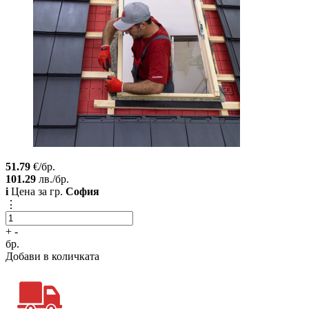
51.79
€/бр.
101.29
лв./бр.
i
Цена за гр.
София
⋮
+
-
бр.
Добави в количката