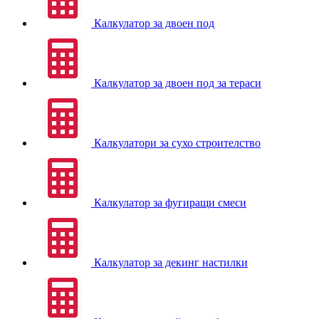
Калкулатор за двоен под
Калкулатор за двоен под за тераси
Калкулатори за сухо строителство
Калкулатор за фугиращи смеси
Калкулатор за декинг настилки