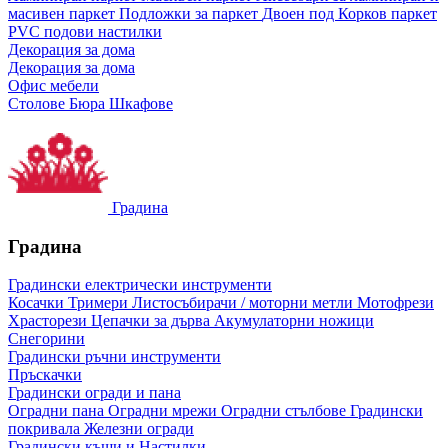
масивен паркет
Подложки за паркет
Двоен под
Корков паркет
PVC подови настилки
Декорация за дома
Декорация за дома
Офис мебели
Столове
Бюра
Шкафове
Градина
Градина
Градински електрически инструменти
Косачки
Тримери
Листосъбирачи / моторни метли
Мотофрези
Храсторези
Цепачки за дърва
Акумулаторни ножици
Снегорини
Градински ръчни инструменти
Пръскачки
Градински огради и пана
Оградни пана
Оградни мрежи
Оградни стълбове
Градински
покривала
Железни огради
Градински къщи и Настилки