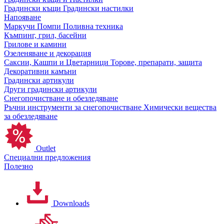
Градински къщи
Градински настилки
Напояване
Маркучи
Помпи
Поливна техника
Къмпинг, грил, басейни
Грилове и камини
Озеленяване и декорация
Саксии, Кашпи и Цветарници
Торове, препарати, защита
Декоративни камъни
Градински артикули
Други градински артикули
Снегопочистване и обезледяване
Ръчни инструменти за снегопочистване
Химически вещества
за обезледяване
Outlet
Специални предложения
Полезно
Downloads