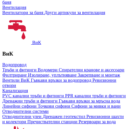
баня
Вентилация
Вентилатори за баня
Други артикули за вентилация
ВиК
ВиК
Водопровод
Тръби и фитинги
Водомери
Спирателни кранове и аксесоари
Филтриране
Изолиране, уплътняване
Закрепване и монтаж
Вентили ВиК
Гъвкави връзки за водопровод
Ревизионни
отвори
Канализация
PVC канални тръби и фитинги
PPR канални тръби и фитинги
Дренажни тръби и фитинги
Гъвкави връзки за мръсна вода
Линейни сифони
Точкови сифони
Сифони за мивки и вани
Отводнителни системи
Отводнителни улеи
Дренажен геотекстил
Ревизионни шахти
и колектори
Пречиствателни станции
Резервоари за вода