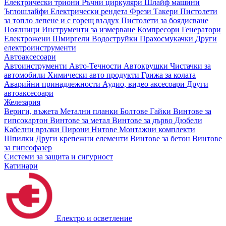
Електрически триони
Ръчни циркуляри
Шлайф машини
Ъглошлайфи
Електрически рендета
Фрези
Такери
Пистолети
за топло лепене и с горещ въздух
Пистолети за боядисване
Поялници
Инструменти за измерване
Компресори
Генератори
Електрожени
Шмиргели
Водоструйки
Прахосмукачки
Други
електроинструменти
Автоаксесоари
Автоинструменти
Авто-Течности
Автокрушки
Чистачки за
автомобили
Химически авто продукти
Грижа за колата
Аварийни принадлежности
Аудио, видео аксесоари
Други
автоаксесоари
Железария
Вериги, въжета
Метални планки
Болтове
Гайки
Винтове за
гипсокартон
Винтове за метал
Винтове за дърво
Дюбели
Кабелни връзки
Пирони
Нитове
Монтажни комплекти
Шпилки
Други крепежни елементи
Винтове за бетон
Винтове
за гипсофазер
Системи за защита и сигурност
Катинари
Електро и осветление