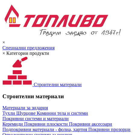
×
Специални предложения
×
Категории продукти
Строителни материали
Строителни материали
Материали за зидария
Тухли
Щурцове
Коминни тела и системи
Покривни системи и материали
Керемиди
Покривни плоскости
Покривни аксесоари
Подпокривни материали - фолиа, хартия
Покривни прозорци
Отводнителни системи за покрив