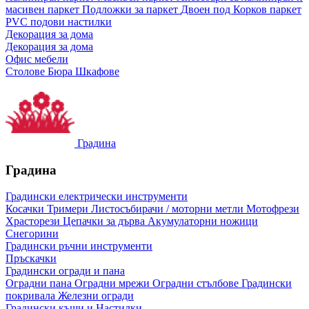
масивен паркет
Подложки за паркет
Двоен под
Корков паркет
PVC подови настилки
Декорация за дома
Декорация за дома
Офис мебели
Столове
Бюра
Шкафове
Градина
Градина
Градински електрически инструменти
Косачки
Тримери
Листосъбирачи / моторни метли
Мотофрези
Храсторези
Цепачки за дърва
Акумулаторни ножици
Снегорини
Градински ръчни инструменти
Пръскачки
Градински огради и пана
Оградни пана
Оградни мрежи
Оградни стълбове
Градински
покривала
Железни огради
Градински къщи и Настилки