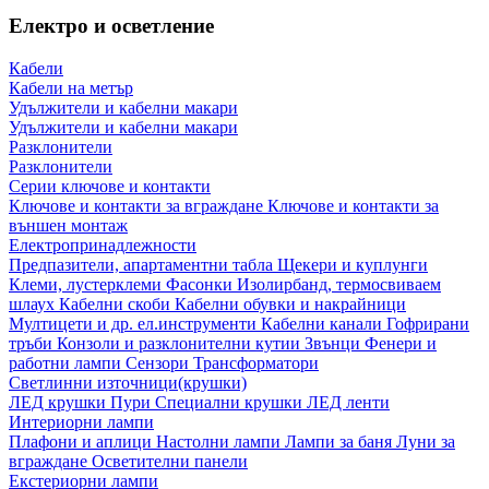
Електро и осветление
Кабели
Кабели на метър
Удължители и кабелни макари
Удължители и кабелни макари
Разклонители
Разклонители
Серии ключове и контакти
Ключове и контакти за вграждане
Ключове и контакти за
външен монтаж
Електропринадлежности
Предпазители, апартаментни табла
Щекери и куплунги
Клеми, лустерклеми
Фасонки
Изолирбанд, термосвиваем
шлаух
Кабелни скоби
Кабелни обувки и накрайници
Мултицети и др. ел.инструменти
Кабелни канали
Гофрирани
тръби
Конзоли и разклонителни кутии
Звънци
Фенери и
работни лампи
Сензори
Трансформатори
Светлинни източници(крушки)
ЛЕД крушки
Пури
Специални крушки
ЛЕД ленти
Интериорни лампи
Плафони и аплици
Настолни лампи
Лампи за баня
Луни за
вграждане
Осветителни панели
Екстериорни лампи