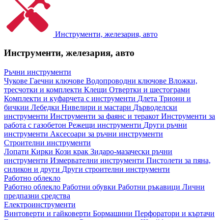
Инструменти, железария, авто
Инструменти, железария, авто
Ръчни инструменти
Чукове
Гаечни ключове
Водопроводни ключове
Вложки,
тресчотки и комплекти
Клещи
Отвертки и шестограми
Комплекти и куфарчета с инструменти
Длета
Триони и
бичкии
Лебедки
Нивелири и мастари
Дърводелски
инструменти
Инструменти за фаянс и теракот
Инструменти за
работа с газобетон
Режещи инструменти
Други ръчни
инструменти
Аксесоари за ръчни инструменти
Строителни инструменти
Лопати
Кирки
Кози крак
Зидаро-мазачески ръчни
инструменти
Измервателни инструменти
Пистолети за пяна,
силикон и други
Други строителни инструменти
Работно облекло
Работно облекло
Работни обувки
Работни ръкавици
Лични
предпазни средства
Електроинструменти
Винтоверти и гайковерти
Бормашини
Перфоратори и къртачи