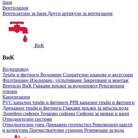
баня
Вентилация
Вентилатори за баня
Други артикули за вентилация
ВиК
ВиК
Водопровод
Тръби и фитинги
Водомери
Спирателни кранове и аксесоари
Филтриране
Изолиране, уплътняване
Закрепване и монтаж
Вентили ВиК
Гъвкави връзки за водопровод
Ревизионни
отвори
Канализация
PVC канални тръби и фитинги
PPR канални тръби и фитинги
Дренажни тръби и фитинги
Гъвкави връзки за мръсна вода
Линейни сифони
Точкови сифони
Сифони за мивки и вани
Отводнителни системи
Отводнителни улеи
Дренажен геотекстил
Ревизионни шахти
и колектори
Пречиствателни станции
Резервоари за вода