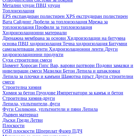
Метални улуци
ПВЦ улуци
Топлоизолация
EPS експандиран полистирен
XPS екструдиран полистирен
Вата
Сайдинг
Дюбели за топлоизолация
Мрежа за
топлоизолация
Профили за топлоизолация
Хидроизолационни материали
Дренажна мембрана за основи
Хидроизолации на битумна
основа
ПВЦ хидроизолация
Течна хидроизолация
Битумни
самозалепващи ленти
Хидроизолационни ленти
Други
хидроизолационни продукти
Сухи строителни смеси
Цимент
Хоросан
Гипс
Вар, варови разтвори
Подови замазки и
нивелиращи смеси
Мазилки
Бетон
Лепила и шпакловки
Лепила за плочки и камъни
Шамотна пръст
Други строителни
смеси
Строителна химия
Химия за бетон
Грундове
Импрегнатори за камък и бетон
Строителна химия-други
Лепила, уплътнители, фуги
Фуги
Силикони, уплътнители и пяни
Лепила
Дървен материал
Дъски
Греди
Летви
Плоскости
OSB плоскости
Шперплат
Фазер
ПДЧ