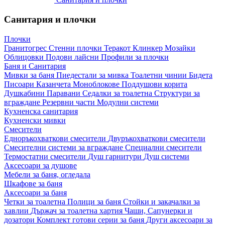
Санитария и плочки
Плочки
Гранитогрес
Стенни плочки
Теракот
Клинкер
Мозайки
Облицовки
Подови лайсни
Профили за плочки
Баня и Санитария
Мивки за баня
Пиедестали за мивка
Тоалетни чинии
Бидета
Писоари
Казанчета
Моноблокове
Поддушови корита
Душкабини
Паравани
Седалки за тоалетна
Структури за
вграждане
Резервни части
Модулни системи
Кухненска санитария
Кухненски мивки
Смесители
Едноръкохваткови смесители
Двуръкохваткови смесители
Смесителни системи за вграждане
Специални смесители
Термостатни смесители
Душ гарнитури
Душ системи
Аксесоари за душове
Мебели за баня, огледала
Шкафове за баня
Аксесоари за баня
Четки за тоалетна
Полици за баня
Стойки и закачалки за
хавлии
Държач за тоалетна хартия
Чаши, Сапунерки и
дозатори
Комплект готови серии за баня
Други аксесоари за