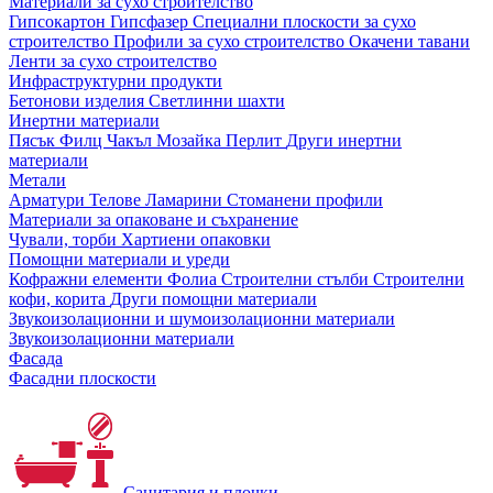
Материали за сухо строителство
Гипсокартон
Гипсфазер
Специални плоскости за сухо
строителство
Профили за сухо строителство
Окачени тавани
Ленти за сухо строителство
Инфраструктурни продукти
Бетонови изделия
Светлинни шахти
Инертни материали
Пясък
Филц
Чакъл
Мозайкa
Перлит
Други инертни
материали
Метали
Арматури
Телове
Ламарини
Стоманени профили
Материали за опаковане и съхранение
Чували, торби
Хартиени опаковки
Помощни материали и уреди
Кофражни елементи
Фолиа
Строителни стълби
Строителни
кофи, корита
Други помощни материали
Звукоизолационни и шумоизолационни материали
Звукоизолационни материали
Фасада
Фасадни плоскости
Санитария и плочки