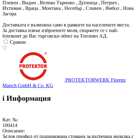
Плевен , Видин , Велико Търново , Дупница , Петрич ,
Ихтиман , Враца , Монтана , Несебър , Сливен , Ямбол , Нова
Загора
Доставката е възможна само в рамките на населените места.
За доставка извън изброените моля, свържете се с най-
близкият до Вас търговски обект на Топливо АД.
Сравни
♡
PROTEKTORWERK Florenz
Maisch GmbH & Co. KG
i
Информация
Кат. №:
100414
Описание:
Ъглов профил от поцинкована стомана за вътрешна мазилка с