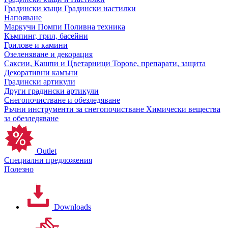
Градински къщи
Градински настилки
Напояване
Маркучи
Помпи
Поливна техника
Къмпинг, грил, басейни
Грилове и камини
Озеленяване и декорация
Саксии, Кашпи и Цветарници
Торове, препарати, защита
Декоративни камъни
Градински артикули
Други градински артикули
Снегопочистване и обезледяване
Ръчни инструменти за снегопочистване
Химически вещества
за обезледяване
Outlet
Специални предложения
Полезно
Downloads