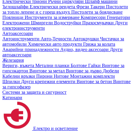
Електрически триони
Ръчни циркуляри
Шлайф машини
Ъглошлайфи
Електрически рендета
Фрези
Такери
Пистолети
за топло лепене и с горещ въздух
Пистолети за боядисване
Поялници
Инструменти за измерване
Компресори
Генератори
Електрожени
Шмиргели
Водоструйки
Прахосмукачки
Други
електроинструменти
Автоаксесоари
Автоинструменти
Авто-Течности
Автокрушки
Чистачки за
автомобили
Химически авто продукти
Грижа за колата
Аварийни принадлежности
Аудио, видео аксесоари
Други
автоаксесоари
Железария
Вериги, въжета
Метални планки
Болтове
Гайки
Винтове за
гипсокартон
Винтове за метал
Винтове за дърво
Дюбели
Кабелни връзки
Пирони
Нитове
Монтажни комплекти
Шпилки
Други крепежни елементи
Винтове за бетон
Винтове
за гипсофазер
Системи за защита и сигурност
Катинари
Електро и осветление