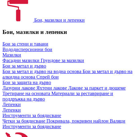
Бои, мазилки и лепенки
Бои, мазилки и лепенки
Бои за стени и тавани
Вододисперсионни бои
Мазилки
Фасадни мазилки
Грундове за мазилки
Бои за метал и дърво
Бои за метал и дърво на водна основа
Бои за метал и дърво на
алкидна основа
Спрей бои
Бои за защита на дърво
Лазурни лакове
Яхтени лакове
Лакове за паркет и дюшеме
Третиране на основата
Материали за реставриране и
поддръжка на дърво
Лепенки
Лепенки
Инструменти за боядисване
Четки за боядисване
Покривала, покривен найлон
Валяци
Инструменти за боядисване