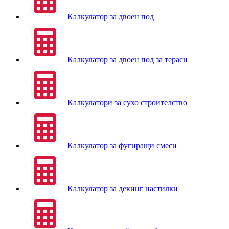
Калкулатор за двоен под
Калкулатор за двоен под за тераси
Калкулатори за сухо строителство
Калкулатор за фугиращи смеси
Калкулатор за декинг настилки