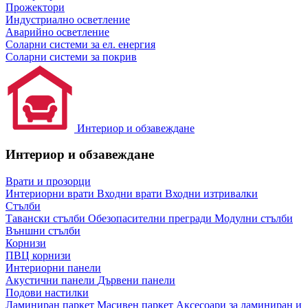
Прожектори
Индустриално осветление
Аварийно осветление
Соларни системи за ел. енергия
Соларни системи за покрив
Интериор и обзавеждане
Интериор и обзавеждане
Врати и прозорци
Интериорни врати
Входни врати
Входни изтривалки
Стълби
Тавански стълби
Обезопасителни прегради
Модулни стълби
Външни стълби
Корнизи
ПВЦ корнизи
Интериорни панели
Акустични панели
Дървени панели
Подови настилки
Ламиниран паркет
Масивен паркет
Аксесоари за ламиниран и