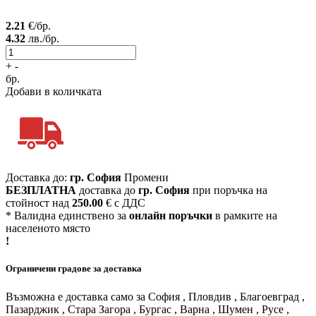
2.21
€/бр.
4.32
лв./бр.
+
-
бр.
Добави в количката
Доставка до:
гр. София
Промени
БЕЗПЛАТНА
доставка до
гр. София
при поръчка на
стойност над
250.00
€ с ДДС
* Валидна единствено за
онлайн поръчки
в рамките на
населеното място
!
Ограничени градове за доставка
Възможна е доставка само за София , Пловдив , Благоевград ,
Пазарджик , Стара Загора , Бургас , Варна , Шумен , Русе ,