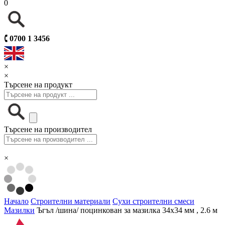
0
🕻
0700 1 3456
×
×
Търсене на продукт
Търсене на производител
×
Начало
Строителни материали
Сухи строителни смеси
Мазилки
Ъгъл /шина/ поцинкован за мазилка 34х34 мм , 2.6 м