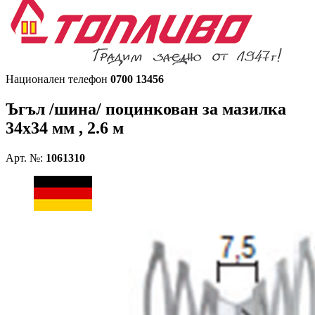
Национален телефон
0700 13456
Ъгъл /шина/ поцинкован за мазилка
34х34 мм , 2.6 м
Арт. №:
1061310